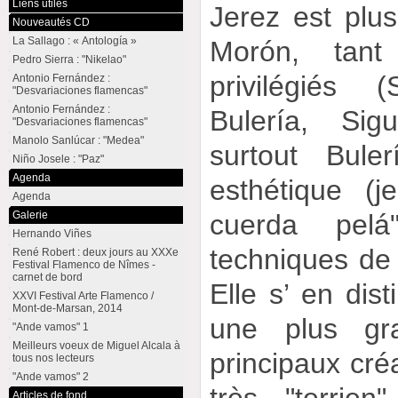
Liens utiles
Jerez est plu
Nouveautés CD
La Sallago : « Antología »
Morón, tan
Pedro Sierra : "Nikelao"
privilégiés 
Antonio Fernández :
"Desvariaciones flamencas"
Antonio Fernández :
Bulería, Sig
"Desvariaciones flamencas"
Manolo Sanlúcar : "Medea"
surtout Bule
Niño Josele : "Paz"
Agenda
esthétique (
Agenda
cuerda pel
Galerie
Hernando Viñes
techniques de 
René Robert : deux jours au XXXe
Festival Flamenco de Nîmes -
carnet de bord
Elle s’ en dis
XXVI Festival Arte Flamenco /
Mont-de-Marsan, 2014
une plus gra
"Ande vamos" 1
Meilleurs voeux de Miguel Alcala à
principaux cré
tous nos lecteurs
"Ande vamos" 2
très "terrie
Articles de fond