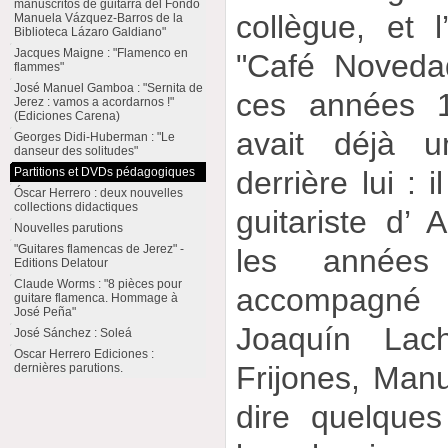
manuscritos de guitarra del Fondo
collègue, et 
Manuela Vázquez-Barros de la
Biblioteca Lázaro Galdiano"
Jacques Maigne : "Flamenco en
"Café Noveda
flammes"
José Manuel Gamboa : "Sernita de
ces années 1
Jerez : vamos a acordarnos !"
(Ediciones Carena)
avait déjà u
Georges Didi-Huberman : "Le
danseur des solitudes"
Partitions et DVDs pédagogiques
derrière lui : 
Óscar Herrero : deux nouvelles
collections didactiques
guitariste d’
Nouvelles parutions
"Guitares flamencas de Jerez" -
les années
Editions Delatour
Claude Worms : "8 pièces pour
accompagné
guitare flamenca. Hommage à
José Peña"
Joaquín Lach
José Sánchez : Soleá
Oscar Herrero Ediciones :
Frijones, Manue
dernières parutions.
dire quelque