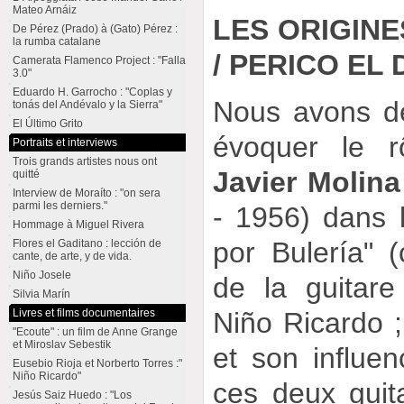
Mateo Arnáiz
LES ORIGINE
De Pérez (Prado) à (Gato) Pérez :
la rumba catalane
/ PERICO EL
Camerata Flamenco Project : "Falla
3.0"
Eduardo H. Garrocho : "Coplas y
Nous avons dé
tonás del Andévalo y la Sierra"
El Último Grito
évoquer le r
Portraits et interviews
Trois grands artistes nous ont
Javier Molin
quitté
Interview de Moraíto : "on sera
parmi les derniers."
- 1956) dans 
Hommage à Miguel Rivera
por Bulería" (
Flores el Gaditano : lección de
cante, de arte, y de vida.
Niño Josele
de la guitare
Silvia Marín
Livres et films documentaires
Niño Ricardo 
"Ecoute" : un film de Anne Grange
et Miroslav Sebestik
et son influen
Eusebio Rioja et Norberto Torres :"
Niño Ricardo"
ces deux guitar
Jesús Saiz Huedo : "Los