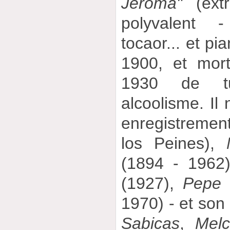
Jeroma"
(extr
polyvalent -
tocaor... et pi
1900, et mor
1930 de tu
alcoolisme. Il
enregistreme
los Peines),
(1894 - 1962)
(1927),
Pepe 
1970) - et son
Sabicas
,
Mel