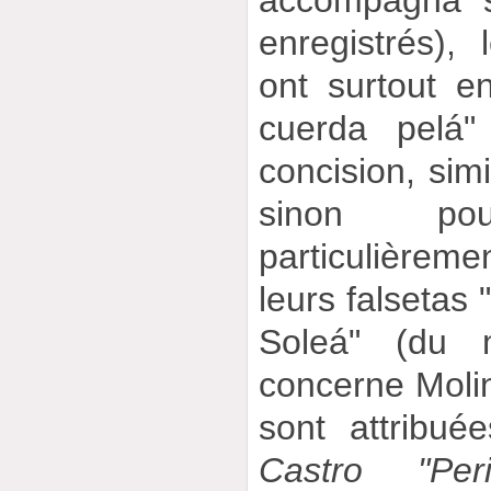
accompagna s
enregistrés), 
ont surtout 
cuerda pelá"
concision, simi
sinon po
particulièrem
leurs falsetas 
Soleá" (du 
concerne Molina
sont attribué
Castro "Per