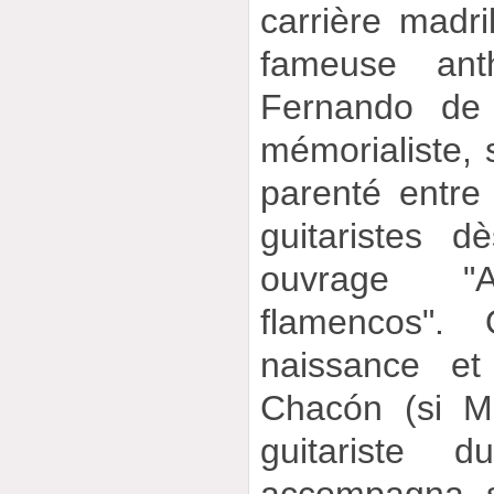
carrière madri
fameuse ant
Fernando de 
mémorialiste, s
parenté entre
guitaristes 
ouvrage "A
flamencos".
naissance et
Chacón (si Mo
guitariste d