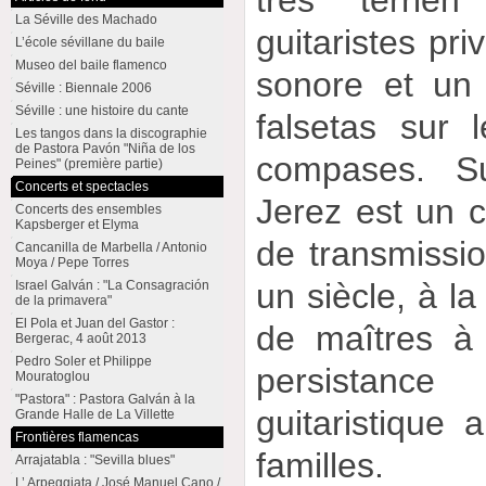
La Séville des Machado
guitaristes pri
L’école sévillane du baile
Museo del baile flamenco
sonore et un
Séville : Biennale 2006
Séville : une histoire du cante
falsetas sur 
Les tangos dans la discographie
de Pastora Pavón "Niña de los
compases. Su
Peines" (première partie)
Concerts et spectacles
Jerez est un c
Concerts des ensembles
Kapsberger et Elyma
de transmissio
Cancanilla de Marbella / Antonio
Moya / Pepe Torres
un siècle, à la
Israel Galván : "La Consagración
de la primavera"
El Pola et Juan del Gastor :
de maîtres à 
Bergerac, 4 août 2013
Pedro Soler et Philippe
persistance
Mouratoglou
"Pastora" : Pastora Galván à la
guitaristique
Grande Halle de La Villette
Frontières flamencas
familles.
Arrajatabla : "Sevilla blues"
L’ Arpeggiata / José Manuel Cano /