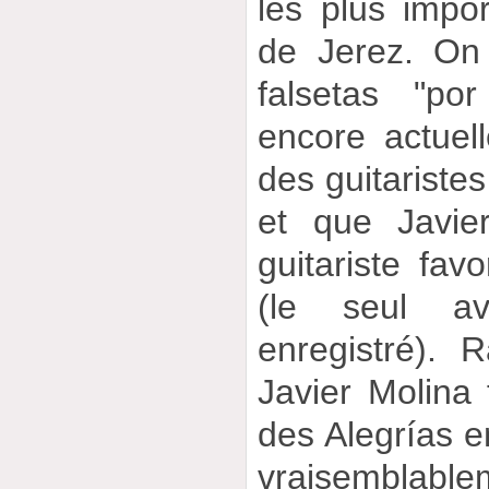
les plus impor
de Jerez. On
falsetas "por
encore actuel
des guitaristes
et que Javie
guitariste fav
(le seul av
enregistré). 
Javier Molina f
des Alegrías e
vraisembl