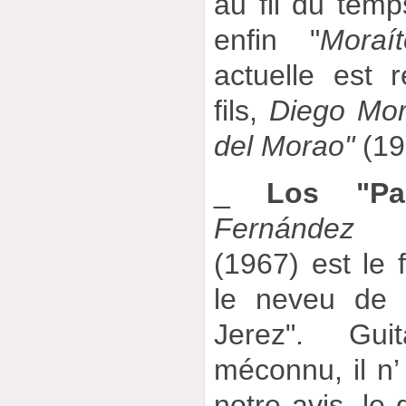
au fil du temp
enfin "
Moraít
actuelle est 
fils,
Diego Mor
del Morao"
(19
_
Los "Parr
Fernández Gá
(1967) est le 
le neveu de 
Jerez". Guit
méconnu, il n’
notre avis, le 