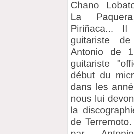
Chano Lobato
La Paquera
Piriñaca... 
guitariste d
Antonio de 1
guitariste "of
début du micr
dans les année
nous lui devo
la discograph
de Terremoto. 
par Antoni