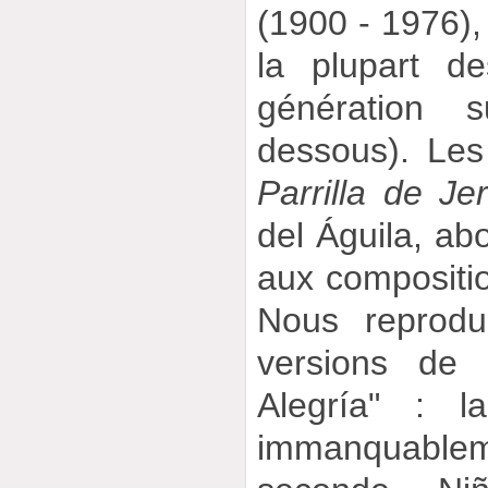
(1900 - 1976),
la plupart de
génération s
dessous). Les
Parrilla de Je
del Águila, ab
aux compositio
Nous reprodu
versions de 
Alegría" : l
immanquablem