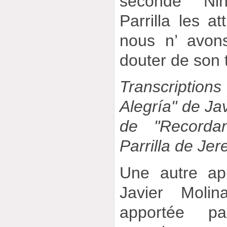
seconde Ni
Parrilla les at
nous n’ avon
douter de son
Transcriptions
Alegría" de Jav
de "Recorda
Parrilla de Jer
Une autre ap
Javier Moli
apportée p