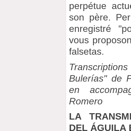
perpétue actu
son père. Per
enregistré "p
vous proposon
falsetas.
Transcriptions
Bulerías" de P
en accompa
Romero
LA TRANSMI
DEL ÁGUILA 