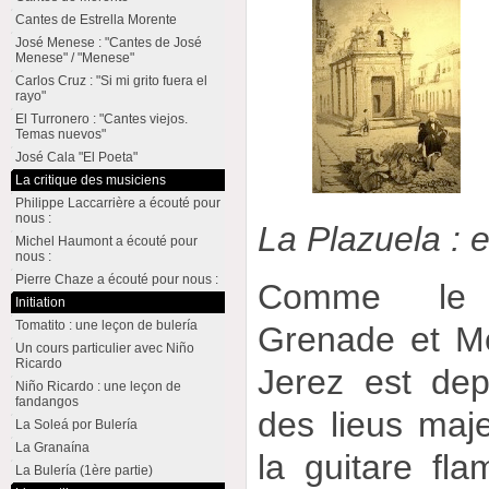
Cantes de Estrella Morente
José Menese : "Cantes de José
Menese" / "Menese"
Carlos Cruz : "Si mi grito fuera el
rayo"
El Turronero : "Cantes viejos.
Temas nuevos"
José Cala "El Poeta"
La critique des musiciens
Philippe Laccarrière a écouté pour
nous :
La Plazuela : 
Michel Haumont a écouté pour
nous :
Pierre Chaze a écouté pour nous :
Comme le 
Initiation
Tomatito : une leçon de bulería
Grenade et Mo
Un cours particulier avec Niño
Ricardo
Jerez est dep
Niño Ricardo : une leçon de
fandangos
des lieus maje
La Soleá por Bulería
La Granaína
la guitare fl
La Bulería (1ère partie)