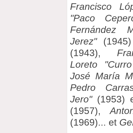
Francisco Ló
"Paco Ceper
Fernández Mo
Jerez"
(1945)
(1943),
Fr
Loreto "Curr
José María M
Pedro Carra
Jero"
(1953) e
(1957),
Anto
(1969)... et
Ge