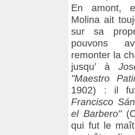
En amont, e
Molina ait touj
sur sa propr
pouvons av
remonter la ch
jusqu’ à
Jos
"Maestro Pati
1902) : il f
Francisco Sá
el Barbero"
(C
qui fut le maî