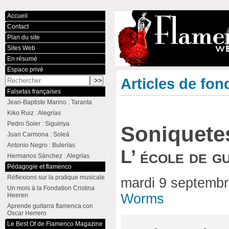
Accueil
Contact
Plan du site
Sites Web
En résumé
Espace privé
Articles de fon
Falsetas françaises
Jean-Baptiste Marino : Taranta
Kiko Ruiz : Alegrías
Pedro Soler : Siguiriya
Soniquetes
Juan Carmona : Soleá
Antonio Negro : Bulerías
L’ école de g
Hermanos Sánchez : Alegrías
Pédagogie et flamenco
Réflexions sur la pratique musicale
mardi 9 septemb
Un mois à la Fondation Cristina
Worms
Heeren
Aprende guitarra flamenca con
Oscar Herrero
Le Best Of de Flamenco Magazine