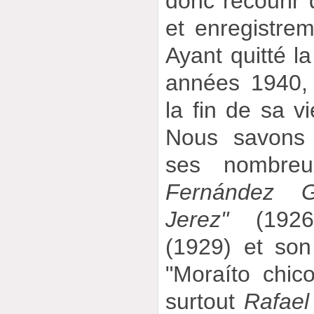
donc recourir
et enregistre
Ayant quitté l
années 1940, 
la fin de sa v
Nous savons 
ses nombreu
Fernández G
Jerez"
(192
(1929) et so
"Moraíto chic
surtout
Rafael