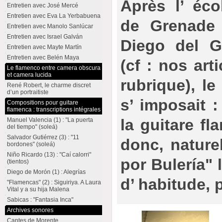
Après l’ éc
Entretien avec José Mercé
Entretien avec Eva La Yerbabuena
de Grenade
Entretien avec Manolo Sanlúcar
Entretien avec Israel Galván
Diego del G
Entretien avec Mayte Martín
Entretien avec Belén Maya
(cf : nos ar
Le flamenco entre camera obscura
et camera lucida
rubrique), le
René Robert, le charme discret
d’un portraitiste
s’ imposait :
Compositions pour guitare
flamenca : transcriptions intégrales
la guitare fl
Manuel Valencia (1) : "La puerta
del tiempo" (soleá)
Salvador Gutiérrez (3) : "11
donc, nature
bordones" (soleá)
Niño Ricardo (13) : "Caí calorri"
por Bulería"
(tientos)
Diego de Morón (1) : Alegrías
d’ habitude, 
"Flamencas" (2) : Siguiriya. A Laura
Vital y a su hija Malena
Sabicas : "Fantasia Inca"
Archives sonores
Cantes de Morente