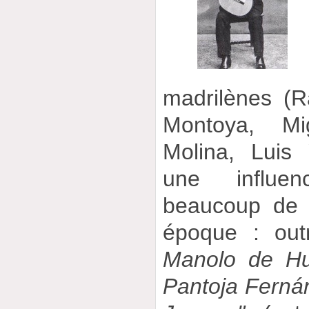
madrilènes (
Montoya, Mig
Molina, Luis 
une influe
beaucoup de p
époque : ou
Manolo de Hu
Pantoja Fernán