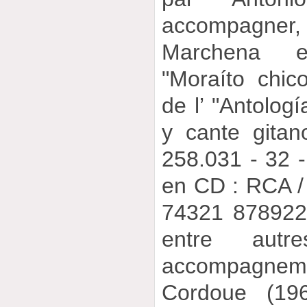
accompagner
Marchena 
"Moraíto chico
de l’ "Antolog
y cante gitan
258.031 - 32 -
en CD : RCA /
74321 878922,
entre autr
accompagneme
Cordoue (196