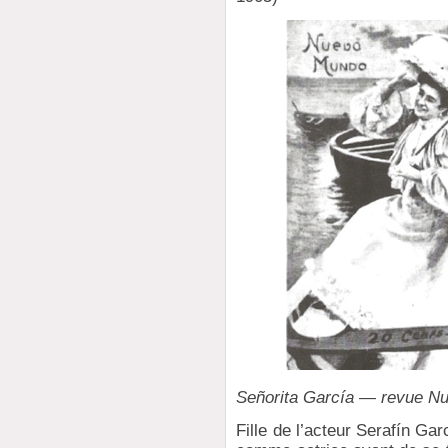
Señorita García — revue N
Fille de l’acteur Serafín Gar