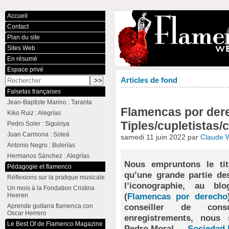
Accueil
Contact
Plan du site
Sites Web
En résumé
Espace privé
Articles de fond
Falsetas françaises
Jean-Baptiste Marino : Taranta
Flamencas por dere
Kiko Ruiz : Alegrías
Tiples/cupletistas/
Pedro Soler : Siguiriya
Juan Carmona : Soleá
samedi 11 juin 2022 par
Claude 
Antonio Negro : Bulerías
Hermanos Sánchez : Alegrías
Nous empruntons le titr
Pédagogie et flamenco
qu’une grande partie de
Réflexions sur la pratique musicale
l’iconographie, au bl
Un mois à la Fondation Cristina
(
Flamencas por derecho
Heeren
conseiller de cons
Aprende guitarra flamenca con
Oscar Herrero
enregistrements, nous
Le Best Of de Flamenco Magazine
Pedro Moral —
Sociedad 