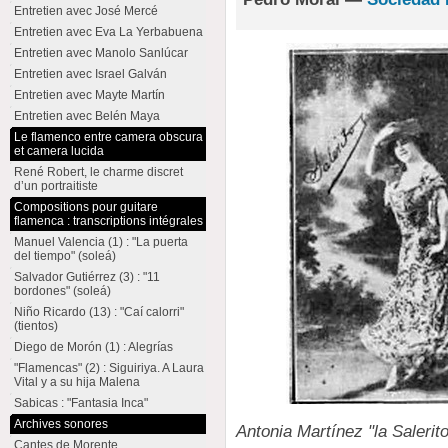
Entretien avec José Mercé
Entretien avec Eva La Yerbabuena
Entretien avec Manolo Sanlúcar
Entretien avec Israel Galván
Entretien avec Mayte Martín
Entretien avec Belén Maya
Le flamenco entre camera obscura
et camera lucida
René Robert, le charme discret
d’un portraitiste
Compositions pour guitare
flamenca : transcriptions intégrales
Manuel Valencia (1) : "La puerta
del tiempo" (soleá)
Salvador Gutiérrez (3) : "11
bordones" (soleá)
Niño Ricardo (13) : "Caí calorri"
(tientos)
Diego de Morón (1) : Alegrías
"Flamencas" (2) : Siguiriya. A Laura
Vital y a su hija Malena
Sabicas : "Fantasia Inca"
Archives sonores
Antonia Martínez "la Salerit
Cantes de Morente