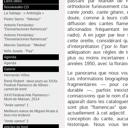
passant par Manuel de Fa
Liens utiles
orthodoxie furieusement clas
Nouveautés CD
cante jondo
,
cante gitano
, 
La Sallago : « Antología »
doute, comme à leurs collè
Pedro Sierra : "Nikelao"
diffusion des cantes flam
Antonio Fernández :
aficionados fréquentant l
"Desvariaciones flamencas"
radio). A en juger par leur
Antonio Fernández :
"Desvariaciones flamencas"
cette oreille, considérant q
Manolo Sanlúcar : "Medea"
d’interprétation ("
por lo fla
Niño Josele : "Paz"
adéquation aux règles de t
plus ou moins incertaines n
Agenda
années 1950, avec la florais
Agenda
Galerie
Le panorama que nous vous
Hernando Viñes
Les informations biographi
René Robert : deux jours au XXXe
fragmentaires — pour cel
Festival Flamenco de Nîmes -
carnet de bord
durable —, parfois inexi
XXVI Festival Arte Flamenco /
connaissions que le nom d’art
Mont-de-Marsan, 2014
apparaît dans les catalogue
"Ande vamos" 1
sont plus "flamencas" que
Meilleurs voeux de Miguel Alcala à
actuellement à cet adjectif
tous nos lecteurs
conception du cante, aucun
"Ande vamos" 2
historique. Nous vous le
Articles de fond