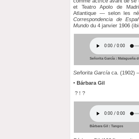
comme actrice avant de se t
et Teatro Apolo de Madri
Atlantique — selon les né
Correspondencia de Espa
Mundo
du 4 janvier 1906 (ibi
Señorita García : Malagueña d
Señorita García
ca. (1902) —
•
Bárbara Gil
? ! ?
Bárbara Gil : Tangos