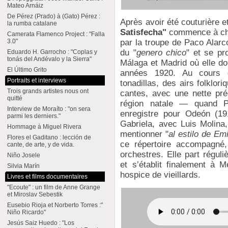
Mateo Arnáiz
De Pérez (Prado) à (Gato) Pérez :
Après avoir été couturière
la rumba catalane
Satisfecha"
commence à cha
Camerata Flamenco Project : "Falla
par la troupe de Paco Alarc
3.0"
du "
genero chico
" et se pr
Eduardo H. Garrocho : "Coplas y
tonás del Andévalo y la Sierra"
Málaga et Madrid où elle do
El Último Grito
années 1920. Au cours de
Portraits et interviews
tonadillas, des airs folklori
Trois grands artistes nous ont
cantes, avec une nette pré
quitté
région natale — quand P
Interview de Moraíto : "on sera
enregistre pour Odeón (19
parmi les derniers."
Gabriela, avec Luis Molina
Hommage à Miguel Rivera
mentionner "
al estilo de Emi
Flores el Gaditano : lección de
ce répertoire accompagné,
cante, de arte, y de vida.
orchestres. Elle part régul
Niño Josele
et s’établit finalement à 
Silvia Marín
hospice de vieillards.
Livres et films documentaires
"Ecoute" : un film de Anne Grange
et Miroslav Sebestik
Eusebio Rioja et Norberto Torres :"
Niño Ricardo"
Jesús Saiz Huedo : "Los