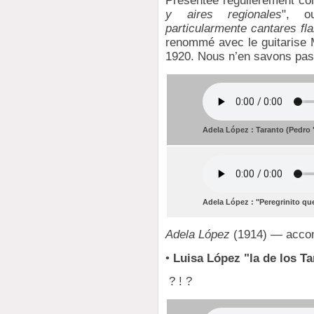
Présentée régulièrement 
y aires regionales
", o
particularmente cantares f
renommé avec le guitarise 
1920. Nous n’en savons pas 
Adela López : Taranto (Pedro 
Adela López : "Peregrinito qu
Adela López
(1914) — accom
•
Luisa López "la de los T
? ! ?