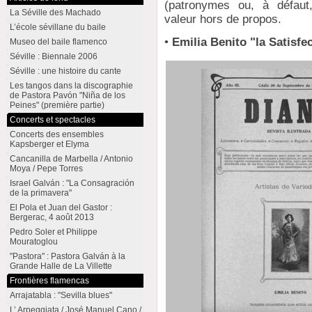
(patronymes ou, à défau
La Séville des Machado
valeur hors de propos.
L’école sévillane du baile
•
Emilia Benito "la Satisfe
Museo del baile flamenco
Séville : Biennale 2006
Séville : une histoire du cante
Les tangos dans la discographie
de Pastora Pavón "Niña de los
Peines" (première partie)
Concerts et spectacles
Concerts des ensembles
Kapsberger et Elyma
Cancanilla de Marbella / Antonio
Moya / Pepe Torres
Israel Galván : "La Consagración
de la primavera"
El Pola et Juan del Gastor :
Bergerac, 4 août 2013
Pedro Soler et Philippe
Mouratoglou
"Pastora" : Pastora Galván à la
Grande Halle de La Villette
Frontières flamencas
Arrajatabla : "Sevilla blues"
L’ Arpeggiata / José Manuel Cano /