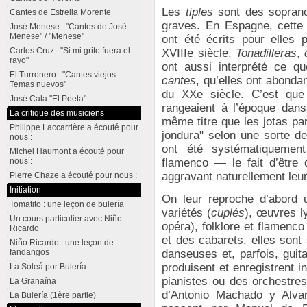
Les
tiples
sont des sopranos
Cantes de Estrella Morente
graves. En Espagne, cette 
José Menese : "Cantes de José
Menese" / "Menese"
ont été écrits pour elles
Carlos Cruz : "Si mi grito fuera el
XVIIIe siècle.
Tonadilleras
,
rayo"
ont aussi interprété ce q
El Turronero : "Cantes viejos.
cantes
, qu’elles ont abonda
Temas nuevos"
du XXe siècle. C’est que
José Cala "El Poeta"
rangeaient à l’époque dan
La critique des musiciens
même titre que les jotas pa
Philippe Laccarrière a écouté pour
jondura" selon une sorte de
nous :
ont été systématiquement 
Michel Haumont a écouté pour
flamenco — le fait d’être
nous :
aggravant naturellement leu
Pierre Chaze a écouté pour nous :
Initiation
On leur reproche d’abord 
Tomatito : une leçon de bulería
variétés (
cuplés
), œuvres l
Un cours particulier avec Niño
opéra), folklore et flamenc
Ricardo
et des cabarets, elles sont
Niño Ricardo : une leçon de
danseuses et, parfois, guit
fandangos
produisent et enregistrent 
La Soleá por Bulería
pianistes ou des orchestres 
La Granaína
d’Antonio Machado y Alvar
La Bulería (1ère partie)