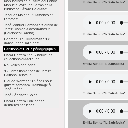
manuscritos de guitarra del Fondo
Emilia Benito "la Satisfecha" 
Manuela Vázquez-Barros de la
Biblioteca Lázaro Galdiano"
Jacques Maigne : "Flamenco en
flammes"
José Manuel Gamboa : "Sernita de
Jerez : vamos a acordarnos !"
(Ediciones Carena)
Emilia Benito "la Satisfecha" :
Georges Didi-Huberman : "Le
danseur des solitudes"
Partitions et DVDs pédagogiques
Óscar Herrero : deux nouvelles
collections didactiques
Emilia Benito "la Satisfecha" 
Nouvelles parutions
"Guitares flamencas de Jerez" -
Editions Delatour
Claude Worms : "8 pièces pour
guitare flamenca. Hommage à
José Peña"
Emilia Benito "la Satisfecha" :
José Sánchez : Soleá
Oscar Herrero Ediciones :
dernières parutions.
Emilia Benito "la Satisfecha"