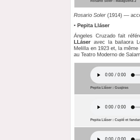
Rosario Soler : Malagueña 2
Rosario Soler
(1914) — acc
•
Pepita Lláser
Ángeles Cruzado fait réfé
LLáser
avec la bailaora Lo
Melilla en 1923 et, la même 
au Teatro Moderno de Salam
Pepita Lláser : Guajiras
Pepita Lláser : Cuplé et fand