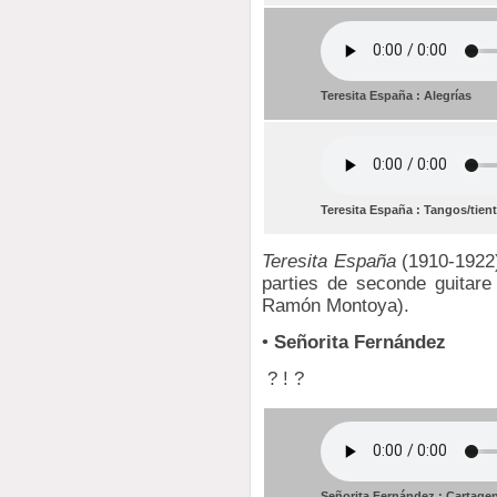
Teresita España : Alegrías
Teresita España : Tangos/tien
Teresita España
(1910-1922)
parties de seconde guitare
Ramón Montoya).
•
Señorita Fernández
? ! ?
Señorita Fernández : Cartage