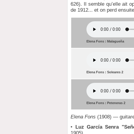
626). Il semble qu’elle ait o
de 1912... et on perd ensuite
Elena Fons : Malagueña
Elena Fons : Soleares 2
Elena Fons : Peteneras 2
Elena Fons
(1908) — guitare
•
Luz García Senra "Seño
1905)