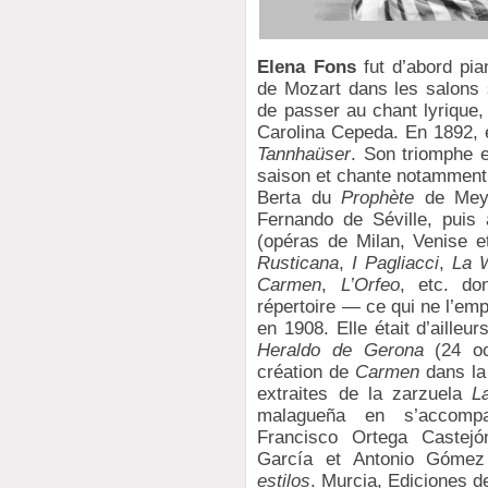
Elena Fons
fut d’abord pia
de Mozart dans les salons s
de passer au chant lyrique
Carolina Cepeda. En 1892, 
Tannhaüser
. Son triomphe e
saison et chante notamment
Berta du
Prophète
de Meye
Fernando de Séville, puis 
(opéras de Milan, Venise e
Rusticana
,
I Pagliacci
,
La 
Carmen
,
L’Orfeo
, etc. do
répertoire — ce qui ne l’em
en 1908. Elle était d’ailleu
Heraldo de Gerona
(24 oc
création de
Carmen
dans la 
extraites de la zarzuela
L
malagueña en s’accomp
Francisco Ortega Castejó
García et Antonio Góme
estilos
. Murcia, Ediciones 