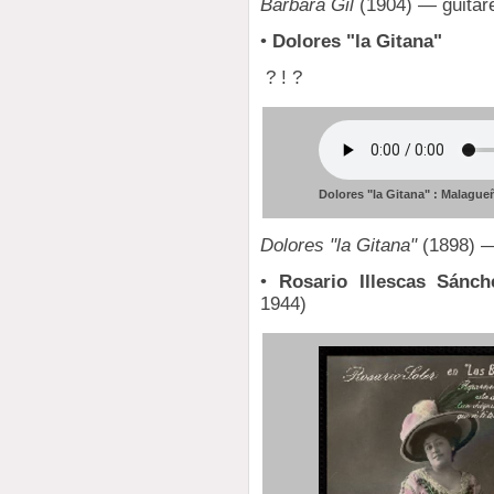
Bárbara Gil
(1904) — guitare
•
Dolores "la Gitana"
? ! ?
Dolores "la Gitana" : Malagu
Dolores "la Gitana"
(1898) —
•
Rosario Illescas Sánch
1944)