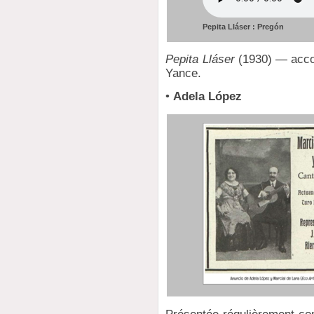
Pepita Lláser : Pregón
Pepita Lláser
(1930) — accom
Yance.
•
Adela López