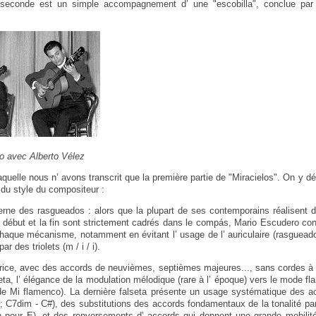
seconde est un simple accompagnement d’ une "escobilla", conclue par l
o avec Alberto Vélez
laquelle nous n’ avons transcrit que la première partie de "Miracielos". On y dé
s du style du compositeur :
ne des rasgueados : alors que la plupart de ses contemporains réalisent de
e début et la fin sont strictement cadrés dans le compás, Mario Escudero con
haque mécanisme, notamment en évitant l’ usage de l’ auriculaire (rasgueados 
par des triolets (m / i / i).
ice, avec des accords de neuvièmes, septièmes majeures..., sans cordes à 
seta, l’ élégance de la modulation mélodique (rare à l’ époque) vers le mode f
 de Mi flamenco). La dernière falseta présente un usage systématique des 
 C7dim - C#), des substitutions des accords fondamentaux de la tonalité par 
 pour E), et des renversements d’ accords qui donnent une grande mobilité