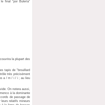
e final "por Bulería"
couvrira la plupart des
s tapis de "brouillard
trôle très précisément
a / m / i / i ; au lieu
vide. On notera aussi,
lamenco à la dominante
accords de passage de
leurs relatifs mineurs
 à la ligne de basses