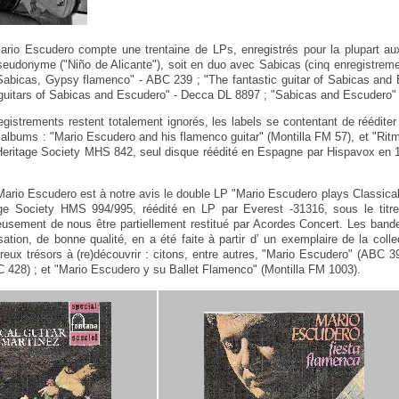
ario Escudero compte une trentaine de LPs, enregistrés pour la plupart a
eudonyme ("Niño de Alicante"), soit en duo avec Sabicas (cinq enregistremen
"Sabicas, Gypsy flamenco" - ABC 239 ; "The fantastic guitar of Sabicas and
guitars of Sabicas and Escudero" - Decca DL 8897 ; "Sabicas and Escudero" 
egistrements restent totalement ignorés, les labels se contentant de réédit
bums : "Mario Escudero and his flamenco guitar" (Montilla FM 57), et "Rit
 Heritage Society MHS 842, seul disque réédité en Espagne par Hispavox en 
Mario Escudero est à notre avis le double LP "Mario Escudero plays Classic
ge Society HMS 994/995, réédité en LP par Everest -31316, sous le titr
ureusement de nous être partiellement restitué par Acordes Concert. Les band
sation, de bonne qualité, en a été faite à partir d’ un exemplaire de la colle
reux trésors à (re)découvrir : citons, entre autres, "Mario Escudero" (ABC 3
 428) ; et "Mario Escudero y su Ballet Flamenco" (Montilla FM 1003).