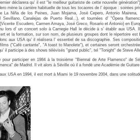
ier déclarera qu’ il est "le meilleur guitariste de cette nouvelle génération
ero mène la carrière habituelle de tous les tocaores de l’ époque : soirées pr
 La Niña de los Peines, Juan Mojama, José Cepero, Antonio Mairena,
 Sevillano, Canalejas de Puerto Real...), et tournées d’ "Ópera flamenca"
 (Vicente Escudero, Carmen Amaya, José Greco, Rosario et Antonio) en Euro
u lors d’ un concert solo à Carnegie Hall le décide à s’ établir aux USA. I
cert et la formation, sur son nom, de plusieurs groupes dont le répertoire es
donc aux USA qu’ il réalisera l’ essentiel de sa discographie. Ses compositi
films ("Café cantante", "A toast to Manolete"), et certaines seront orchestré
qu’ il participe à des shows télévisés "grand public", tel "Tonight" de Steve All
e pour participer en 1984 à la troisième "Biennal de Arte Flamenco" de Sév
menca" de Madrid. Il vit alors à Séville où il a fondé une Académie de Guitar
 aux USA en 1994, il est mort à Miami le 19 novembre 2004, dans une solitu