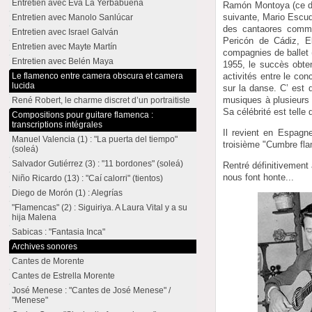
Entretien avec Eva La Yerbabuena
Ramón Montoya (ce dern
suivante, Mario Escud
Entretien avec Manolo Sanlúcar
des cantaores comme
Entretien avec Israel Galván
Pericón de Cádiz, El
Entretien avec Mayte Martín
compagnies de ballet
Entretien avec Belén Maya
1955, le succès obten
activités entre le con
Le flamenco entre camera obscura et camera
lucida
sur la danse. C’ est 
musiques à plusieurs 
René Robert, le charme discret d’un portraitiste
Sa célébrité est telle 
Compositions pour guitare flamenca :
transcriptions intégrales
Il revient en Espagn
Manuel Valencia (1) : "La puerta del tiempo"
troisième "Cumbre fla
(soleá)
Salvador Gutiérrez (3) : "11 bordones" (soleá)
Rentré définitivement
nous font honte...
Niño Ricardo (13) : "Caí calorri" (tientos)
Diego de Morón (1) : Alegrías
"Flamencas" (2) : Siguiriya. A Laura Vital y a su
hija Malena
Sabicas : "Fantasia Inca"
Archives sonores
Cantes de Morente
Cantes de Estrella Morente
José Menese : "Cantes de José Menese" /
"Menese"