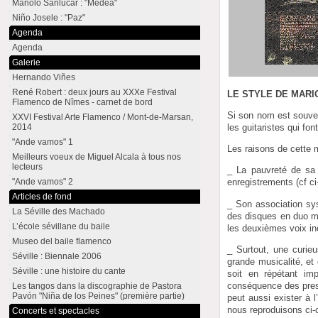
Manolo Sanlúcar : "Medea"
Niño Josele : "Paz"
Agenda
Agenda
Galerie
Hernando Viñes
René Robert : deux jours au XXXe Festival
LE STYLE DE MAR
Flamenco de Nîmes - carnet de bord
Si son nom est souven
XXVI Festival Arte Flamenco / Mont-de-Marsan,
les guitaristes qui fon
2014
"Ande vamos" 1
Les raisons de cette 
Meilleurs voeux de Miguel Alcala à tous nos
lecteurs
_ La pauvreté de sa 
"Ande vamos" 2
enregistrements (cf ci
Articles de fond
_ Son association sy
La Séville des Machado
des disques en duo mo
L’école sévillane du baile
les deuxièmes voix i
Museo del baile flamenco
_ Surtout, une curie
Séville : Biennale 2006
grande musicalité, et
Séville : une histoire du cante
soit en répétant imp
conséquence des press
Les tangos dans la discographie de Pastora
Pavón "Niña de los Peines" (première partie)
peut aussi exister à l
nous reproduisons ci-c
Concerts et spectacles