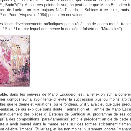
 ; Bmin7/F#). A tous ces points de vue, on peut noter que Mario Escudero fut
o de Lucía : on cite toujours Niño Ricardo et Sabicas à ce sujet, mais il
P de Paco (Hispavox, 1964) pour s’ en convaincre.
 les longs développements mélodiques par la répétition de courts motifs trans
La / Sol# / La , par lequel commence la deuxième falseta de "Miracielos").
able, dans les oeuvres de Mario Escudero, est la réflexion sur la cohére
emier compositeur à avoir tenté d’ éviter la succession plus ou moins arbitra
elles que le thème et variations, ou le rondeau. S’ il y avait eu quelques pré
anlúcar, ce qui explique sans doute l’ admiration et l’ amitié de Mario Escu
tématiquement des pièces d’ Estebán de Sanlúcar au programme de ses conc
u’ à des compositions "para-flamencas" (cf : le précédent article de cette 
riste à avoir oeuvré dans le même sens sur des formes strictement flamenc
ent célèbre "Ímpetu" (Bulerías), et les non moins injustement ignorés "Manant