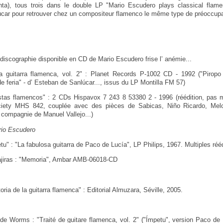
nta), tous trois dans le double LP "Mario Escudero plays classical flame
úcar pour retrouver chez un compositeur flamenco le même type de préoccupa
 discographie disponible en CD de Mario Escudero frise l’ anémie...
a guitarra flamenca, vol. 2" : Planet Records P-1002 CD - 1992 ("Piropo
de feria" - d’ Esteban de Sanlúcar..., issus du LP Montilla FM 57)
ristas flamencos" : 2 CDs Hispavox 7 243 8 53380 2 - 1996 (réédition, pas 
ciety MHS 842, couplée avec des pièces de Sabicas, Niño Ricardo, Mel
compagnie de Manuel Vallejo...)
rio Escudero
u" : "La fabulosa guitarra de Paco de Lucía", LP Philips, 1967. Multiples réé
jiras : "Memoria", Ambar AMB-06018-CD
toria de la guitarra flamenca" : Editorial Almuzara, Séville, 2005.
de Worms : "Traité de guitare flamenca, vol. 2" ("Ímpetu", version Paco de 