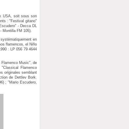
ux USA, soit sous son
ts : "Festival gitano"
 Escudero" - Decca DL
- Montilla FM 105).
er systématiquement en
mos flamencos, el Niño
1990 : LP 056 79 4644
al Flamenco Music", de
e "Classical Flamenco
es originales semblant
ction de Dettlev Bork.
96) ; "Mario Escudero,