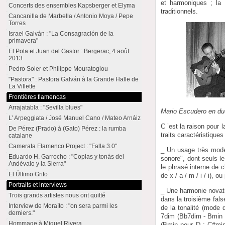
et harmoniques ; la 
Concerts des ensembles Kapsberger et Elyma
traditionnels.
Cancanilla de Marbella / Antonio Moya / Pepe
Torres
Israel Galván : "La Consagración de la
primavera"
El Pola et Juan del Gastor : Bergerac, 4 août
2013
Pedro Soler et Philippe Mouratoglou
"Pastora" : Pastora Galván à la Grande Halle de
La Villette
Frontières flamencas
Arrajatabla : "Sevilla blues"
Mario Escudero en du
L’ Arpeggiata / José Manuel Cano / Mateo Arnáiz
C ’est la raison pour 
De Pérez (Prado) à (Gato) Pérez : la rumba
traits caractéristique
catalane
Camerata Flamenco Project : "Falla 3.0"
_ Un usage très moder
Eduardo H. Garrocho : "Coplas y tonás del
sonore", dont seuls l
Andévalo y la Sierra"
le phrasé interne de c
El Último Grito
de x / a / m / i / i), ou 
Portraits et interviews
_ Une harmonie novatr
Trois grands artistes nous ont quitté
dans la troisième fal
Interview de Moraíto : "on sera parmi les
de la tonalité (mode
derniers."
7dim (Bb7dim - Bmin ;
Hommage à Miguel Rivera
(Bmin pour D ; C#min