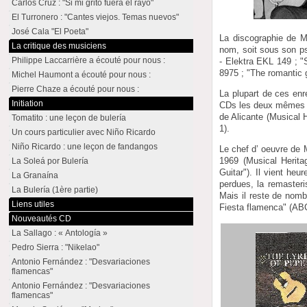
Carlos Cruz : "Si mi grito fuera el rayo"
El Turronero : "Cantes viejos. Temas nuevos"
José Cala "El Poeta"
La discographie de M
La critique des musiciens
nom, soit sous son ps
Philippe Laccarrière a écouté pour nous :
- Elektra EKL 149 ; 
8975 ; "The romantic 
Michel Haumont a écouté pour nous :
Pierre Chaze a écouté pour nous :
La plupart de ces enr
Initiation
CDs les deux mêmes al
de Alicante (Musical
Tomatito : une leçon de bulería
1).
Un cours particulier avec Niño Ricardo
Niño Ricardo : une leçon de fandangos
Le chef d’ oeuvre de 
1969 (Musical Herita
La Soleá por Bulería
Guitar"). Il vient he
La Granaína
perdues, la remasteri
La Bulería (1ère partie)
Mais il reste de nomb
Liens utiles
Fiesta flamenca" (ABC
Nouveautés CD
La Sallago : « Antología »
Pedro Sierra : "Nikelao"
Antonio Fernández : "Desvariaciones
flamencas"
Antonio Fernández : "Desvariaciones
flamencas"