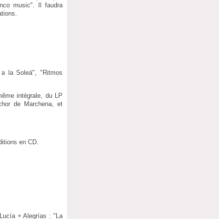
nco music". Il faudra
tions.
 a la Soleá", "Ritmos
même intégrale, du LP
chor de Marchena, et
ditions en CD.
Lucía + Alegrías : "La