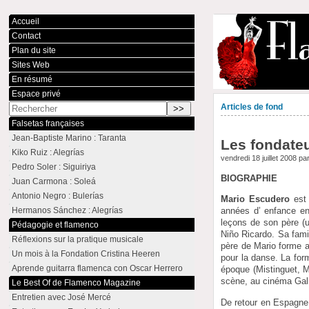
Accueil
Contact
Plan du site
Sites Web
En résumé
Espace privé
Articles de fond
Falsetas françaises
Jean-Baptiste Marino : Taranta
Les fondateu
Kiko Ruiz : Alegrías
vendredi 18 juillet 2008 pa
Pedro Soler : Siguiriya
BIOGRAPHIE
Juan Carmona : Soleá
Antonio Negro : Bulerías
Mario Escudero
est 
Hermanos Sánchez : Alegrías
années d’ enfance ent
leçons de son père (u
Pédagogie et flamenco
Niño Ricardo. Sa famil
Réflexions sur la pratique musicale
père de Mario forme al
Un mois à la Fondation Cristina Heeren
pour la danse. La form
Aprende guitarra flamenca con Oscar Herrero
époque (Mistinguet, M
scène, au cinéma Gal
Le Best Of de Flamenco Magazine
Entretien avec José Mercé
De retour en Espagne,