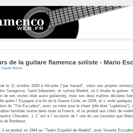
rs de la guitare flamenca soliste - Mario Es
r
Claude Worms
né le 11 octobre 1928 à Alicante ("par hasard", selon ses propres termes)
re Saragosse, Saint-Sébastien, et surtout Madrid, où il étudie la guitare. I
n de ses oncles était aussi guitariste), mais ses deux maîtres déclarés f
le quitte l’ Espagne à la fin de la Guerre Civile, en 1939, et s’ exile quelqu
ors de "Trio Escudero", avec sa mère pour le chant (elle était "cupletista"), 
ation familiale tourne dans toute la France, et se produit aux côtés de vedet
aurice Chevalier...). C ’est à l’ occasion de l’ une de ces tournées que Mar
ia de Bordeaux.
 il se produit en 1944 au "Teatro Español de Madrid", avec Vicente Escuder