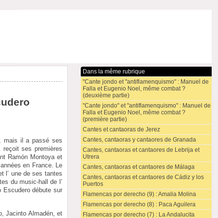
Dans la même rubrique
"Cante jondo et "antiflamenquismo" : Manuel de
Falla et Eugenio Noel, même combat ?
(deuxième partie)
cudero
"Cante jondo" et "antiflamenquismo" : Manuel de
Falla et Eugenio Noel, même combat ?
(première partie)
Cantes et cantaoras de Jerez
Cantes, cantaoras y cantaores de Granada
, mais il a passé ses
l reçoit ses premières
Cantes, cantaoras et cantaores de Lebrija et
Utrera
urent Ramón Montoya et
es années en France. Le
Cantes, cantaoras et cantaores de Málaga
et l’ une de ses tantes
Cantes, cantaoras et cantaores de Cádiz y los
tes du music-hall de l’
Puertos
io Escudero débute sur
Flamencas por derecho (9) : Amalia Molina
Flamencas por derecho (8) : Paca Aguilera
o, Jacinto Almadén, et
Flamencas por derecho (7) : La Andalucita