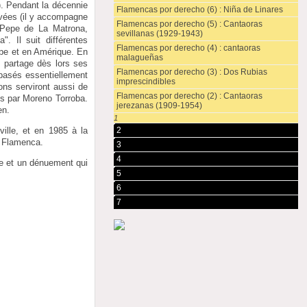
"). Pendant la décennie
Flamencas por derecho (6) : Niña de Linares
ivées (il y accompagne
Flamencas por derecho (5) : Cantaoras
 Pepe de La Matrona,
sevillanas (1929-1943)
. Il suit différentes
Flamencas por derecho (4) : cantaoras
pe et en Amérique. En
malagueñas
l partage dès lors ses
Flamencas por derecho (3) : Dos Rubias
t basés essentiellement
imprescindibles
ons serviront aussi de
Flamencas por derecho (2) : Cantaoras
es par Moreno Torroba.
jerezanas (1909-1954)
en.
1
ille, et en 1985 à la
2
e Flamenca.
3
4
de et un dénuement qui
5
6
7