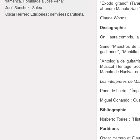
flamenca. Hommage à José Peña"
"Éxodo gitano" (Tara
José Sánchez : Soleá
attendre Manolo Sanl
Oscar Herrero Ediciones : dernières parutions.
Claude Worms
Discographie
On l’ aura compris, la
Série "Maestros de l
gaditanos", "Mantilla 
"Antología de guitar
Musical Heritage So
Manolo de Huelva, en 
Les interprètes de Ma
Paco de Lucía : "Ímpet
Miguel Ochando : Gua
Bibliographie
Norberto Torres : "His
Partitions
Oscar Herrero et Clau