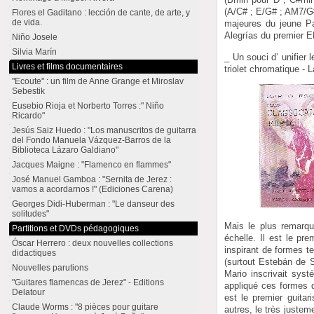
(A/C# ; E/G# ; AM7/G#
Flores el Gaditano : lección de cante, de arte, y
de vida.
majeures du jeune Pac
Alegrías du premier E
Niño Josele
Silvia Marín
_ Un souci d’ unifier
Livres et films documentaires
triolet chromatique - 
"Ecoute" : un film de Anne Grange et Miroslav
Sebestik
Eusebio Rioja et Norberto Torres :" Niño
Ricardo"
Jesús Saiz Huedo : "Los manuscritos de guitarra
del Fondo Manuela Vázquez-Barros de la
Biblioteca Lázaro Galdiano"
Jacques Maigne : "Flamenco en flammes"
José Manuel Gamboa : "Sernita de Jerez :
vamos a acordarnos !" (Ediciones Carena)
Georges Didi-Huberman : "Le danseur des
solitudes"
Mais le plus remarqu
Partitions et DVDs pédagogiques
échelle. Il est le pr
Óscar Herrero : deux nouvelles collections
inspirant de formes t
didactiques
(surtout Estebán de S
Nouvelles parutions
Mario inscrivait sys
"Guitares flamencas de Jerez" - Editions
appliqué ces formes q
Delatour
est le premier guita
Claude Worms : "8 pièces pour guitare
autres, le très justem