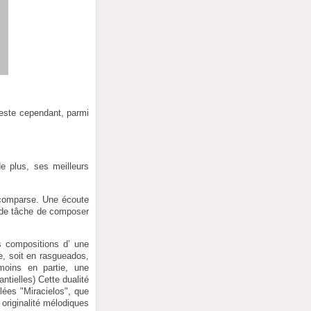
reste cependant, parmi
e plus, ses meilleurs
 comparse. Une écoute
urde tâche de composer
s compositions d’ une
e, soit en rasgueados,
 moins en partie, une
tielles) Cette dualité
ulées "Miracielos", que
 originalité mélodiques