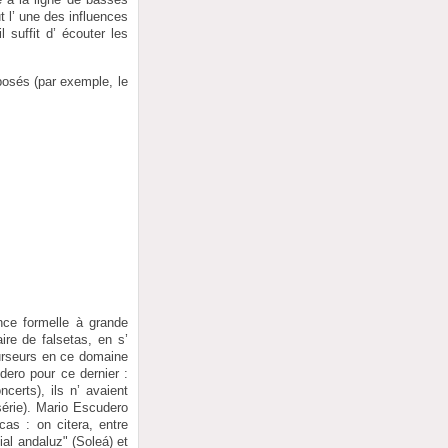
 l’ une des influences
 suffit d’ écouter les
posés (par exemple, le
nce formelle à grande
ire de falsetas, en s’
curseurs en ce domaine
dero pour ce dernier :
erts), ils n’ avaient
série). Mario Escudero
as : on citera, entre
ial andaluz" (Soleá) et