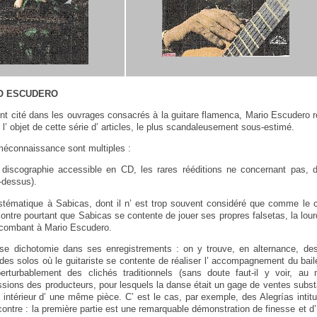
IO ESCUDERO
t cité dans les ouvrages consacrés à la guitare flamenca, Mario Escudero 
t l’ objet de cette série d’ articles, le plus scandaleusement sous-estimé.
méconnaissance sont multiples :
discographie accessible en CD, les rares rééditions ne concernant pas, d
-dessus).
stématique à Sabicas, dont il n’ est trop souvent considéré que comme le
ntre pourtant que Sabicas se contente de jouer ses propres falsetas, la lo
ncombant à Mario Escudero.
use dichotomie dans ses enregistrements : on y trouve, en alternance, de
 des solos où le guitariste se contente de réaliser l’ accompagnement du bail
erturbablement des clichés traditionnels (sans doute faut-il y voir, au
ions des producteurs, pour lesquels la danse était un gage de ventes substan
’ intérieur d’ une même pièce. C’ est le cas, par exemple, des Alegrías intit
ontre : la première partie est une remarquable démonstration de finesse et d’