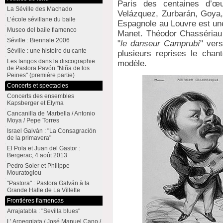
Paris des centaines d’œu
La Séville des Machado
Velázquez, Zurbarán, Goya, 
L’école sévillane du baile
Espagnole au Louvre est une 
Museo del baile flamenco
Manet. Théodor Chassériau
Séville : Biennale 2006
"
le danseur Camprubí
" ver
Séville : une histoire du cante
plusieurs reprises le cha
Les tangos dans la discographie
modèle.
de Pastora Pavón "Niña de los
Peines" (première partie)
Concerts et spectacles
Concerts des ensembles
Kapsberger et Elyma
Cancanilla de Marbella / Antonio
Moya / Pepe Torres
Israel Galván : "La Consagración
de la primavera"
El Pola et Juan del Gastor :
Bergerac, 4 août 2013
Pedro Soler et Philippe
Mouratoglou
"Pastora" : Pastora Galván à la
Grande Halle de La Villette
Frontières flamencas
Arrajatabla : "Sevilla blues"
L’ Arpeggiata / José Manuel Cano /