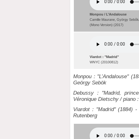
Monpou / L’Andalouse
Camille Maurane, György Sebők/L
(Mono Version) (2017)
Viardot : "Madrid"
WNYC (20100812)
Monpou : "L’Andalouse" (183
Geörgy Sebök
Debussy : "Madrid, princ
Véronique Dietschy / piano
Viardot : "Madrid" (1884) -
Rutenberg