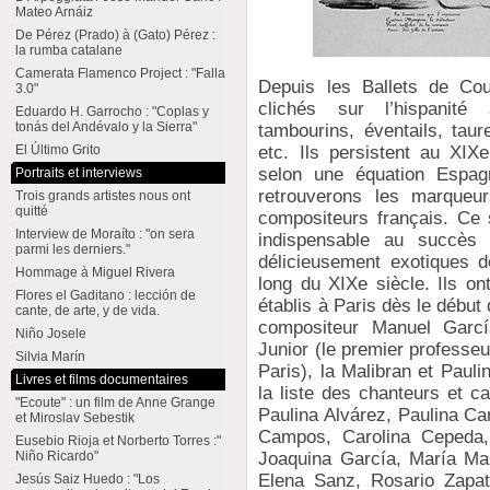
Mateo Arnáiz
De Pérez (Prado) à (Gato) Pérez :
la rumba catalane
Camerata Flamenco Project : "Falla
Depuis les Ballets de Cou
3.0"
clichés sur l’hispanité 
Eduardo H. Garrocho : "Coplas y
tonás del Andévalo y la Sierra"
tambourins, éventails, taur
El Último Grito
etc. Ils persistent au XIXe
selon une équation Espag
Portraits et interviews
retrouverons les marqueu
Trois grands artistes nous ont
quitté
compositeurs français. Ce 
Interview de Moraíto : "on sera
indispensable au succès 
parmi les derniers."
délicieusement exotiques d
Hommage à Miguel Rivera
long du XIXe siècle. Ils on
Flores el Gaditano : lección de
établis à Paris dès le début 
cante, de arte, y de vida.
compositeur Manuel Garcí
Niño Josele
Junior (le premier profess
Silvia Marín
Paris), la Malibran et Paul
Livres et films documentaires
la liste des chanteurs et ca
"Ecoute" : un film de Anne Grange
Paulina Alvárez, Paulina Ca
et Miroslav Sebestik
Campos, Carolina Cepeda, 
Eusebio Rioja et Norberto Torres :"
Niño Ricardo"
Joaquina García, María Mar
Elena Sanz, Rosario Zapat
Jesús Saiz Huedo : "Los