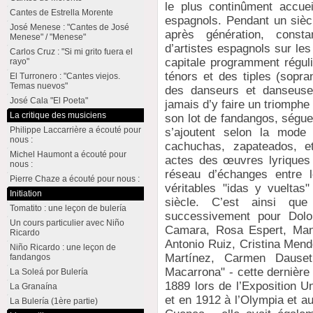
le plus continûment accue
Cantes de Estrella Morente
espagnols. Pendant un sièc
José Menese : "Cantes de José
après génération, cons
Menese" / "Menese"
d’artistes espagnols sur le
Carlos Cruz : "Si mi grito fuera el
capitale programment régul
rayo"
ténors et des tiples (sopra
El Turronero : "Cantes viejos.
Temas nuevos"
des danseurs et danseuse
José Cala "El Poeta"
jamais d’y faire un triomph
La critique des musiciens
son lot de fandangos, ségued
Philippe Laccarrière a écouté pour
s’ajoutent selon la mod
nous :
cachuchas, zapateados, e
Michel Haumont a écouté pour
actes des œuvres lyriques 
nous :
réseau d’échanges entre l
Pierre Chaze a écouté pour nous :
véritables "idas y vueltas
Initiation
siècle. C’est ainsi que
Tomatito : une leçon de bulería
successivement pour Dolo
Un cours particulier avec Niño
Camara, Rosa Espert, Manu
Ricardo
Antonio Ruiz, Cristina Mend
Niño Ricardo : une leçon de
Martínez, Carmen Dauset
fandangos
Macarrona" - cette dernière 
La Soleá por Bulería
1889 lors de l’Exposition U
La Granaína
et en 1912 à l’Olympia et au
La Bulería (1ère partie)