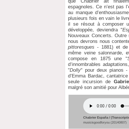
que Chabrier ait final
espagnoles. Ce n’est pas l’
au manque d’enthousiasme d
plusieurs fois en vain le li
il se résout à composer u
développée, deviendra "
Es
Nouveaux Concerts. Outre s
nous devrons nous content
pittoresques
- 1881) et de 
même veine salonnarde, 
compose en 1875 une "
d’innombrables adaptations,
"
Dolly
" pour deux pianos - 
d’Emma Bardac, cantatrice
seule incursion de
Gabrie
malgré son amitié pour Albén
Chabrier España / (Transcripti
musicisgoodforyou (20140807)