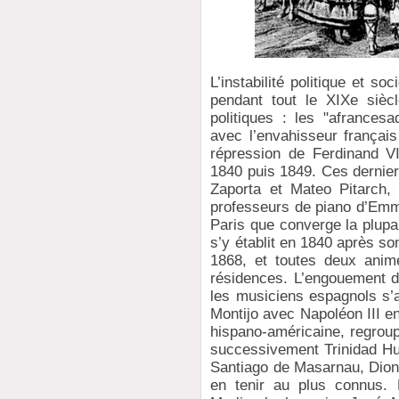
L’instabilité politique et 
pendant tout le XIXe sièc
politiques : les "afrances
avec l’envahisseur françai
répression de Ferdinand VI
1840 puis 1849. Ces dernie
Zaporta et Mateo Pitarch, 
professeurs de piano d’Emma
Paris que converge la plupa
s’y établit en 1840 après son 
1868, et toutes deux anim
résidences. L’engouement d
les musiciens espagnols s’
Montijo avec Napoléon III en 
hispano-américaine, regroup
successivement Trinidad H
Santiago de Masarnau, Dion
en tenir au plus connus.