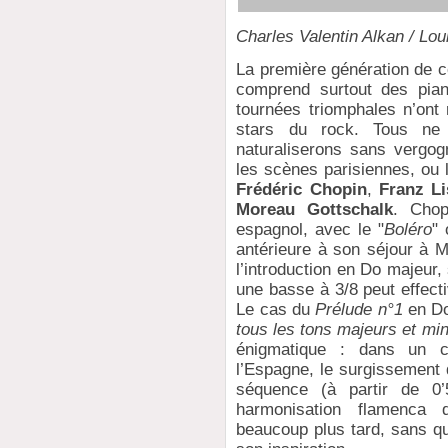
Charles Valentin Alkan / Lo
La première génération de 
comprend surtout des pian
tournées triomphales n’ont 
stars du rock. Tous ne
naturaliserons sans vergog
les scènes parisiennes, ou 
Frédéric Chopin
,
Franz Li
Moreau Gottschalk
. Chop
espagnol, avec le "
Boléro
"
antérieure à son séjour à M
l’introduction en Do majeur
une basse à 3/8 peut effect
Le cas du
Prélude n°1
en Do
tous les tons majeurs et mi
énigmatique : dans un ca
l’Espagne, le surgissement
séquence (à partir de 
harmonisation flamenca do
beaucoup plus tard, sans qu