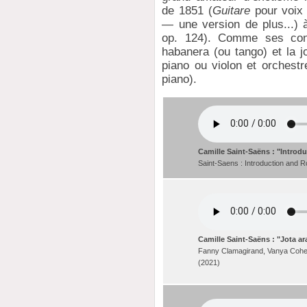
de 1851 (
Guitare
pour voix 
— une version de plus...) 
op. 124). Comme ses conte
habanera (ou tango) et la j
piano ou violon et orchestr
piano).
Camille Saint-Saëns : "Introd
Saint-Saens : Introduction and 
Camille Saint-Saëns : "Jota a
Fanny Clamagirand, Vanya Cohen/
(2021)