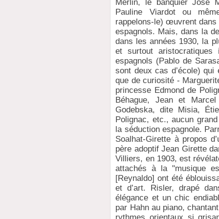
Merlin, le banquier José 
Pauline Viardot ou même
rappelons-le) œuvrent dans 
espagnols. Mais, dans la de
dans les années 1930, la pl
et surtout aristocratiques
espagnols (Pablo de Sarasa
sont deux cas d’école) qui 
que de curiosité - Margueri
princesse Edmond de Polign
Béhague, Jean et Marcel 
Godebska, dite Misia, Ét
Polignac, etc., aucun grand
la séduction espagnole. Par
Soalhat-Girette à propos d
père adoptif Jean Girette da
Villiers, en 1903, est révé
attachés à la "musique es
[Reynaldo] ont été éblouiss
et d’art. Risler, drapé d
élégance et un chic endia
par Hahn au piano, chantant
rythmes orientaux si grisa