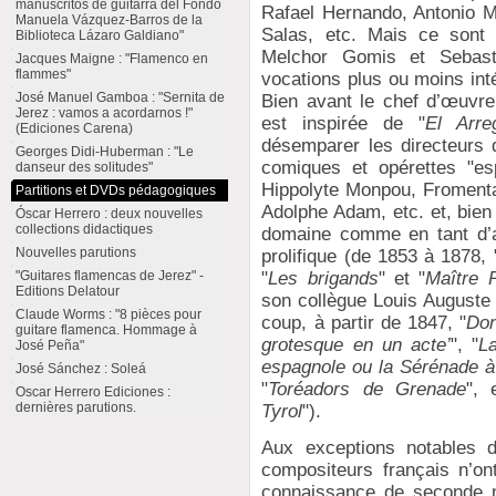
manuscritos de guitarra del Fondo
Rafael Hernando, Antonio 
Manuela Vázquez-Barros de la
Salas, etc. Mais ce sont 
Biblioteca Lázaro Galdiano"
Melchor Gomis et Sebasti
Jacques Maigne : "Flamenco en
flammes"
vocations plus ou moins int
José Manuel Gamboa : "Sernita de
Bien avant le chef d’œuvre
Jerez : vamos a acordarnos !"
est inspirée de "
El Arreg
(Ediciones Carena)
désemparer les directeurs 
Georges Didi-Huberman : "Le
comiques et opérettes "es
danseur des solitudes"
Hippolyte Monpou, Fromental
Partitions et DVDs pédagogiques
Adolphe Adam, etc. et, bien
Óscar Herrero : deux nouvelles
collections didactiques
domaine comme en tant d’au
Nouvelles parutions
prolifique (de 1853 à 1878, 
"Guitares flamencas de Jerez" -
"
Les brigands
" et "
Maître P
Editions Delatour
son collègue Louis Auguste 
Claude Worms : "8 pièces pour
coup, à partir de 1847, "
Don
guitare flamenca. Hommage à
grotesque en un acte’
", "
La
José Peña"
espagnole ou la Sérénade à
José Sánchez : Soleá
"
Toréadors de Grenade
", 
Oscar Herrero Ediciones :
dernières parutions.
Tyrol
").
Aux exceptions notables
compositeurs français n’on
connaissance de seconde m