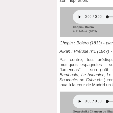
son inspiration.
Chopin / Bolero
ArRubMusic (2009)
Chopin : Boléro (1833) - pia
Alkan : Prélude n°1 (1847) -
Par contre, tout prédisp
musiques espagnoles - so
flamencas" -, son goût p
Bamboula
,
Le bananier
,
Le 
Souvenirs de Cuba
etc.) co
joua à la cour de Madrid un
Gottschalk / Chanson du Git