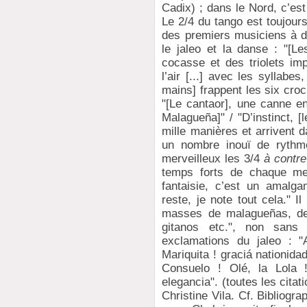
Cadix) ; dans le Nord, c’est
Le 2/4 du tango est toujour
des premiers musiciens à dé
le jaleo et la danse : "[L
cocasse et des triolets imp
l’air [...] avec les syllabes
mains] frappent les six cro
"[Le cantaor], une canne en
Malagueña]" / "D’instinct,
mille manières et arrivent 
un nombre inouï de rythmes
merveilleux les 3/4
à contr
temps forts de chaque me
fantaisie, c’est un amalg
reste, je note tout cela." I
masses de malagueñas, de 
gitanos etc.", non sans 
exclamations du jaleo : 
Mariquita ! graciá nationidad 
Consuelo ! Olé, la Lola 
elegancia". (toutes les citat
Christine Vila. Cf. Bibliogra