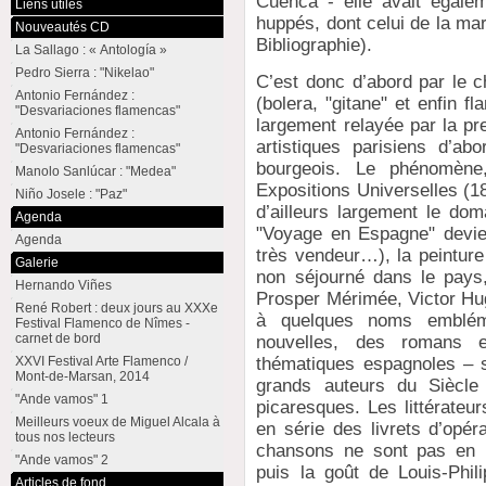
Cuenca - elle avait égale
Liens utiles
huppés, dont celui de la m
Nouveautés CD
Bibliographie).
La Sallago : « Antología »
Pedro Sierra : "Nikelao"
C’est donc d’abord par le c
Antonio Fernández :
(bolera, "gitane" et enfin 
"Desvariaciones flamencas"
largement relayée par la pres
Antonio Fernández :
artistiques parisiens d’abo
"Desvariaciones flamencas"
bourgeois. Le phénomène,
Manolo Sanlúcar : "Medea"
Expositions Universelles (1
Niño Josele : "Paz"
d’ailleurs largement le dom
Agenda
"Voyage en Espagne" devient
Agenda
très vendeur…), la peinture
Galerie
non séjourné dans le pays,
Hernando Viñes
Prosper Mérimée, Victor Hu
René Robert : deux jours au XXXe
à quelques noms embléma
Festival Flamenco de Nîmes -
carnet de bord
nouvelles, des romans 
thématiques espagnoles – s
XXVI Festival Arte Flamenco /
Mont-de-Marsan, 2014
grands auteurs du Siècle
"Ande vamos" 1
picaresques. Les littérateu
Meilleurs voeux de Miguel Alcala à
en série des livrets d’opé
tous nos lecteurs
chansons ne sont pas en r
"Ande vamos" 2
puis la goût de Louis-Phili
Articles de fond