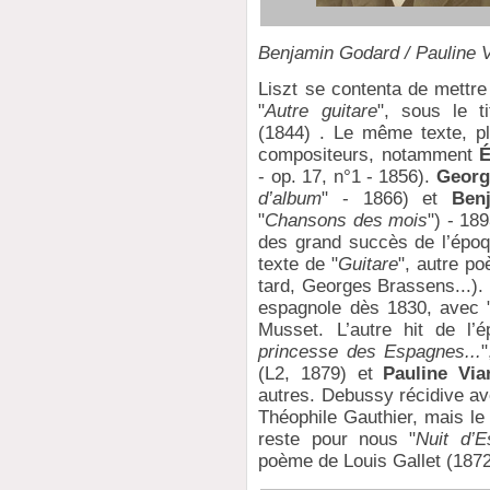
Benjamin Godard / Pauline V
Liszt se contenta de mettr
"
Autre guitare
", sous le ti
(1844) . Le même texte, pl
compositeurs, notamment
É
- op. 17, n°1 - 1856).
Georg
d’album
" - 1866) et
Ben
"
Chansons des mois
") - 18
des grand succès de l’époq
texte de "
Guitare
", autre p
tard, Georges Brassens...). 
espagnole dès 1830, avec 
Musset. L’autre hit de l’
princesse des Espagnes...
(L2, 1879) et
Pauline Via
autres. Debussy récidive av
Théophile Gauthier, mais l
reste pour nous "
Nuit d’
poème de Louis Gallet (1872