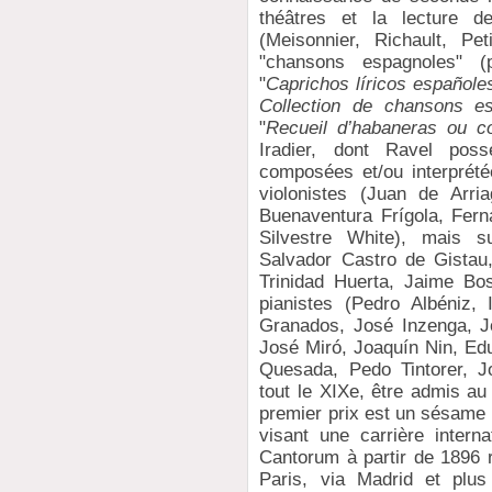
théâtres et la lecture d
(Meisonnier, Richault, Pet
"chansons espagnoles" (
"
Caprichos líricos españole
Collection de chansons e
"
Recueil d’habaneras ou 
Iradier, dont Ravel pos
composées et/ou interprété
violonistes (Juan de Arria
Buenaventura Frígola, Fern
Silvestre White), mais su
Salvador Castro de Gistau
Trinidad Huerta, Jaime Bo
pianistes (Pedro Albéniz,
Granados, José Inzenga, J
José Miró, Joaquín Nin, Edu
Quesada, Pedo Tintorer, J
tout le XIXe, être admis au
premier prix est un sésame
visant une carrière intern
Cantorum à partir de 1896 r
Paris, via Madrid et plus