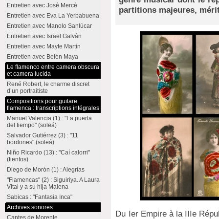
Entretien avec José Mercé
partitions majeures, mérit
Entretien avec Eva La Yerbabuena
Entretien avec Manolo Sanlúcar
Entretien avec Israel Galván
Entretien avec Mayte Martín
Entretien avec Belén Maya
Le flamenco entre camera obscura
et camera lucida
René Robert, le charme discret
d’un portraitiste
Compositions pour guitare
flamenca : transcriptions intégrales
Manuel Valencia (1) : "La puerta
del tiempo" (soleá)
Salvador Gutiérrez (3) : "11
bordones" (soleá)
Niño Ricardo (13) : "Caí calorri"
(tientos)
Diego de Morón (1) : Alegrías
"Flamencas" (2) : Siguiriya. A Laura
Vital y a su hija Malena
Sabicas : "Fantasia Inca"
Archives sonores
Du Ier Empire à la IIIe Répu
Cantes de Morente