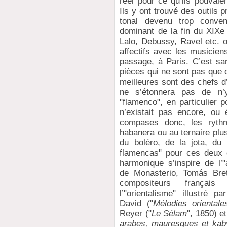
réel pour ce qu’ils pouvai
Ils y ont trouvé des outils
tonal devenu trop conv
dominant de la fin du XIXe 
Lalo, Debussy, Ravel etc. o
affectifs avec les musicien
passage, à Paris. C’est sa
pièces qui ne sont pas que 
meilleures sont des chefs 
ne s’étonnera pas de n’y
"flamenco", en particulier p
n’existait pas encore, ou
compases donc, les ryth
habanera ou au ternaire pl
du boléro, de la jota, du
flamencas" pour ces deux d
harmonique s’inspire de l’
de Monasterio, Tomás Bret
compositeurs français 
l’"orientalisme" illustré p
David ("
Mélodies orientale
Reyer ("
Le Sélam
", 1850) e
arabes, mauresques et kab