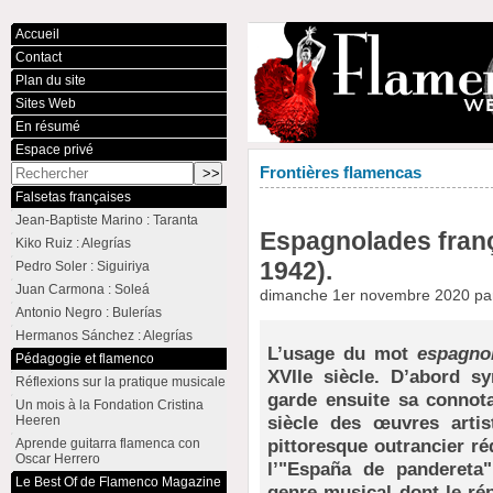
Accueil
Contact
Plan du site
Sites Web
En résumé
Espace privé
Frontières flamencas
Falsetas françaises
Jean-Baptiste Marino : Taranta
Espagnolades franç
Kiko Ruiz : Alegrías
1942).
Pedro Soler : Siguiriya
Juan Carmona : Soleá
dimanche 1er novembre 2020 p
Antonio Negro : Bulerías
Hermanos Sánchez : Alegrías
L’usage du mot
espagno
Pédagogie et flamenco
XVIIe siècle. D’abord s
Réflexions sur la pratique musicale
garde ensuite sa connota
Un mois à la Fondation Cristina
siècle des œuvres arti
Heeren
pittoresque outrancier r
Aprende guitarra flamenca con
Oscar Herrero
l’"España de pandereta"
Le Best Of de Flamenco Magazine
genre musical dont le ré