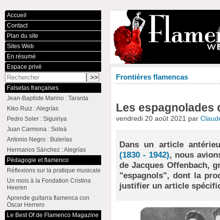
Accueil
Contact
Plan du site
Sites Web
En résumé
Espace privé
Frontières flamencas
Falsetas françaises
Jean-Baptiste Marino : Taranta
Les espagnolades 
Kiko Ruiz : Alegrías
vendredi 20 août 2021 par
Claud
Pedro Soler : Siguiriya
Juan Carmona : Soleá
Antonio Negro : Bulerías
Dans un article antéri
Hermanos Sánchez : Alegrías
(1830 - 1942)
, nous avion
Pédagogie et flamenco
de Jacques Offenbach, gr
Réflexions sur la pratique musicale
"espagnols", dont la pro
Un mois à la Fondation Cristina
justifier un article spécifi
Heeren
Aprende guitarra flamenca con
Oscar Herrero
Le Best Of de Flamenco Magazine