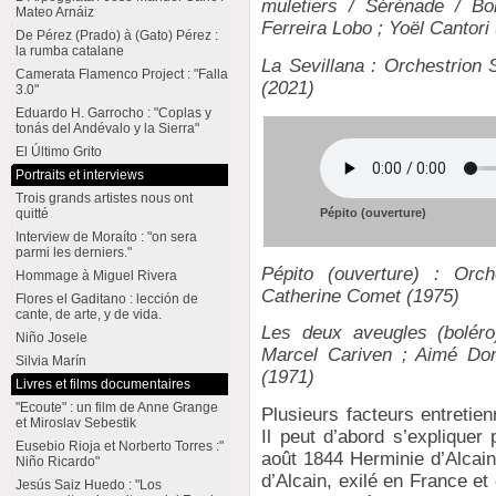
muletiers / Sérénade / Bo
Mateo Arnáiz
Ferreira Lobo ; Yoël Cantori 
De Pérez (Prado) à (Gato) Pérez :
la rumba catalane
La Sevillana : Orchestrion 
Camerata Flamenco Project : "Falla
(2021)
3.0"
Eduardo H. Garrocho : "Coplas y
tonás del Andévalo y la Sierra"
El Último Grito
Portraits et interviews
Trois grands artistes nous ont
quitté
Pépito (ouverture)
Interview de Moraíto : "on sera
parmi les derniers."
Pépito (ouverture) : Orch
Hommage à Miguel Rivera
Catherine Comet (1975)
Flores el Gaditano : lección de
cante, de arte, y de vida.
Les deux aveugles (boléro
Niño Josele
Marcel Cariven ; Aimé Don
Silvia Marín
(1971)
Livres et films documentaires
"Ecoute" : un film de Anne Grange
Plusieurs facteurs entretie
et Miroslav Sebestik
Il peut d’abord s’expliquer
Eusebio Rioja et Norberto Torres :"
août 1844 Herminie d’Alcain,
Niño Ricardo"
d’Alcain, exilé en France e
Jesús Saiz Huedo : "Los