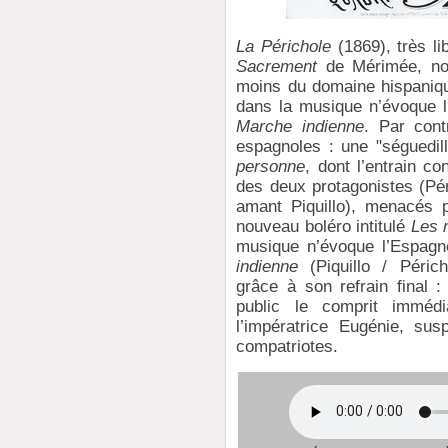
La Périchole
(1869), très l
Sacrement
de Mérimée, nou
moins du domaine hispaniqu
dans la musique n’évoque 
Marche indienne
. Par con
espagnoles : une "séguedil
personne
, dont l’entrain co
des deux protagonistes (Pé
amant Piquillo), menacés p
nouveau boléro intitulé
Les m
musique n’évoque l’Espagn
indienne
(Piquillo / Périch
grâce à son refrain final :
public le comprit immé
l’impératrice Eugénie, sus
compatriotes.