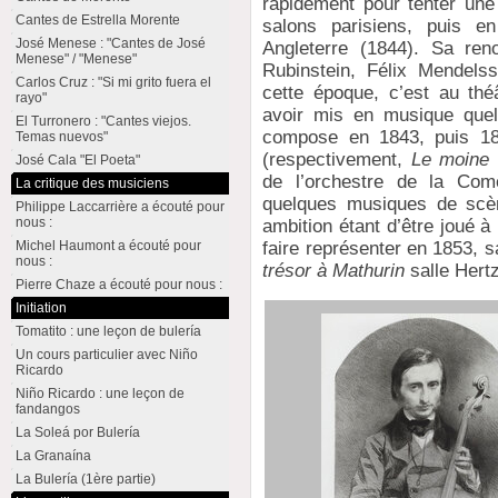
rapidement pour tenter une 
Cantes de Estrella Morente
salons parisiens, puis 
José Menese : "Cantes de José
Angleterre (1844). Sa re
Menese" / "Menese"
Rubinstein, Félix Mendels
Carlos Cruz : "Si mi grito fuera el
cette époque, c’est au théâ
rayo"
avoir mis en musique quel
El Turronero : "Cantes viejos.
compose en 1843, puis 18
Temas nuevos"
(respectivement,
Le moine 
José Cala "El Poeta"
de l’orchestre de la Com
La critique des musiciens
quelques musiques de scè
Philippe Laccarrière a écouté pour
nous :
ambition étant d’être joué à
Michel Haumont a écouté pour
faire représenter en 1853, 
nous :
trésor à Mathurin
salle Hert
Pierre Chaze a écouté pour nous :
Initiation
Tomatito : une leçon de bulería
Un cours particulier avec Niño
Ricardo
Niño Ricardo : une leçon de
fandangos
La Soleá por Bulería
La Granaína
La Bulería (1ère partie)