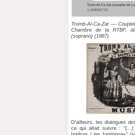
Trom-Al-Ca-Zar (couplet de La
 OPÉRETTE
Tromb-Al-Ca-Zar — Couplets
Chambre de la RTBF, dir
(soprano) (1987)
D’ailleurs, les dialogues d
ce qui allait suivre : "[
boléras / les fandangas" (