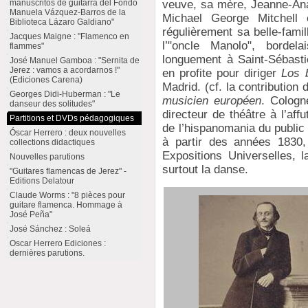
veuve, sa mère, Jeanne-Ana
manuscritos de guitarra del Fondo
Manuela Vázquez-Barros de la
Michael George Mitchell 
Biblioteca Lázaro Galdiano"
régulièrement sa belle-fam
Jacques Maigne : "Flamenco en
l’"oncle Manolo", bordel
flammes"
longuement à Saint-Sébast
José Manuel Gamboa : "Sernita de
Jerez : vamos a acordarnos !"
en profite pour diriger
Los 
(Ediciones Carena)
Madrid. (cf. la contributio
Georges Didi-Huberman : "Le
musicien européen
. Cologn
danseur des solitudes"
directeur de théâtre à l’aff
Partitions et DVDs pédagogiques
de l’hispanomania du public 
Óscar Herrero : deux nouvelles
à partir des années 1830,
collections didactiques
Expositions Universelles, la
Nouvelles parutions
surtout la danse.
"Guitares flamencas de Jerez" -
Editions Delatour
Claude Worms : "8 pièces pour
guitare flamenca. Hommage à
José Peña"
José Sánchez : Soleá
Oscar Herrero Ediciones :
dernières parutions.