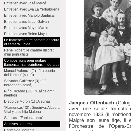
Entretien avec José Mercé
Entretien avec Eva La Yerbabuena
Entretien avec Manolo Sanlúcar
Entretien avec Israel Galván
Entretien avec Mayte Martín
Entretien avec Belén Maya
Le flamenco entre camera obscura
et camera lucida
René Robert, le charme discret
d’un portraitiste
Compositions pour guitare
flamenca : transcriptions intégrales
Manuel Valencia (1) : "La puerta
del tiempo" (soleá)
Salvador Gutiérrez (3) : "11
bordones" (soleá)
Niño Ricardo (13) : "Caí calorri"
(tientos)
Diego de Morón (1) : Alegrías
Jacques Offenbach
(Cologn
"Flamencas" (2) : Siguiriya. A Laura
avec une solide formation
Vital y a su hija Malena
novembre 1833 (il n’obtiend
Sabicas : "Fantasia Inca"
Malgré son jeune âge, il 
Archives sonores
l’Orchestre de l’Opéra-
Cantes de Morente