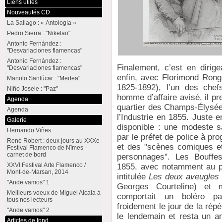
Liens utiles
Nouveautés CD
La Sallago : « Antología »
Pedro Sierra : "Nikelao"
Antonio Fernández :
"Desvariaciones flamencas"
Antonio Fernández :
Finalement, c’est en dirige
"Desvariaciones flamencas"
enfin, avec Florimond Ronge
Manolo Sanlúcar : "Medea"
1825-1892), l’un des chef
Niño Josele : "Paz"
homme d’affaire avisé, il pr
Agenda
quartier des Champs-Élysées
Agenda
l’Industrie en 1855. Juste 
Galerie
disponible : une modeste s
Hernando Viñes
par le préfet de police à p
René Robert : deux jours au XXXe
et des "scènes comiques et
Festival Flamenco de Nîmes -
carnet de bord
personnages". Les Bouffes-
XXVI Festival Arte Flamenco /
1855, avec notamment au p
Mont-de-Marsan, 2014
intitulée
Les deux aveugles
"Ande vamos" 1
Georges Courteline) et 
Meilleurs voeux de Miguel Alcala à
comportait un boléro pas
tous nos lecteurs
froidement le jour de la répé
"Ande vamos" 2
le lendemain et resta un an
Articles de fond