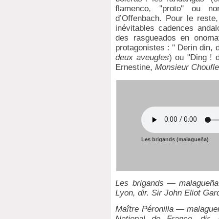
flamenco, "proto" ou no
d’Offenbach. Pour le reste,
inévitables cadences andalo
des rasgueados en onomato
protagonistes : " Derin din
deux aveugles
) ou "Ding ! 
Ernestine,
Monsieur Choufleu
Les brigands (malagueña)
Les brigands — malagueña 
Lyon, dir. Sir John Eliot Gar
Maître Péronilla — malague
National de France, dir