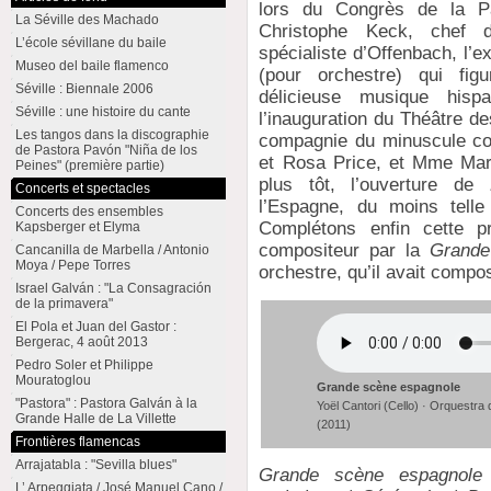
lors du Congrès de la 
La Séville des Machado
Christophe Keck, chef d
L’école sévillane du baile
spécialiste d’Offenbach, l’
Museo del baile flamenco
(pour orchestre) qui fi
Séville : Biennale 2006
délicieuse musique his
Séville : une histoire du cante
l’inauguration du Théâtre de
Les tangos dans la discographie
compagnie du minuscule cor
de Pastora Pavón "Niña de los
et Rosa Price, et Mme Mar
Peines" (première partie)
plus tôt, l’ouverture de
Concerts et spectacles
l’Espagne, du moins telle
Concerts des ensembles
Complétons enfin cette pr
Kapsberger et Elyma
compositeur par la
Grande
Cancanilla de Marbella / Antonio
Moya / Pepe Torres
orchestre, qu’il avait comp
Israel Galván : "La Consagración
de la primavera"
El Pola et Juan del Gastor :
Bergerac, 4 août 2013
Pedro Soler et Philippe
Mouratoglou
Grande scène espagnole
"Pastora" : Pastora Galván à la
Yoël Cantori (Cello) · Orquestra
Grande Halle de La Villette
(2011)
Frontières flamencas
Arrajatabla : "Sevilla blues"
Grande scène espagnole 
L’ Arpeggiata / José Manuel Cano /