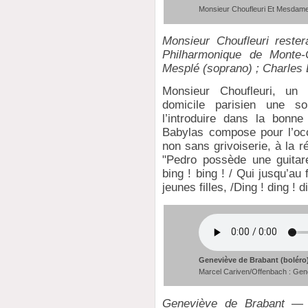
Monsieur Choufleuri Et Mesdame
Monsieur Choufleuri rester
Philharmonique de Monte-
Mesplé (soprano) ; Charles 
Monsieur Choufleuri, un
domicile parisien une soi
l’introduire dans la bonne
Babylas compose pour l’occ
non sans grivoiserie, à la 
"Pedro possède une guitare
bing ! bing ! / Qui jusqu’au 
jeunes filles, /Ding ! ding ! d
Geneviève de Brabant (boléro
Marcel Cariven/Offenbach : Gen
Geneviève de Brabant — b