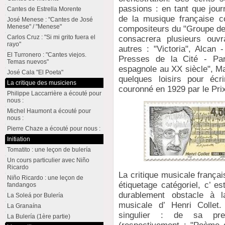
passions : en tant que jour
Cantes de Estrella Morente
de la musique française co
José Menese : "Cantes de José
Menese" / "Menese"
compositeurs du "Groupe des 
Carlos Cruz : "Si mi grito fuera el
consacrera plusieurs ouv
rayo"
autres : "Victoria", Alcan 
El Turronero : "Cantes viejos.
Presses de la Cité - Par
Temas nuevos"
espagnole au XX siècle", Ma
José Cala "El Poeta"
quelques loisirs pour écr
La critique des musiciens
couronné en 1929 par le Prix 
Philippe Laccarrière a écouté pour
nous :
Michel Haumont a écouté pour
nous :
Pierre Chaze a écouté pour nous :
Initiation
Tomatito : une leçon de bulería
Un cours particulier avec Niño
Ricardo
La critique musicale français
Niño Ricardo : une leçon de
étiquetage catégoriel, c’ es
fandangos
durablement obstacle à l
La Soleá por Bulería
musicale d’ Henri Collet
La Granaína
singulier : de sa pre
La Bulería (1ère partie)