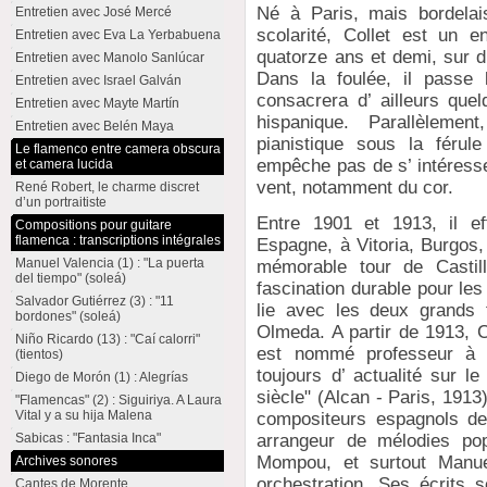
Né à Paris, mais bordelai
Entretien avec José Mercé
scolarité, Collet est un e
Entretien avec Eva La Yerbabuena
quatorze ans et demi, sur d
Entretien avec Manolo Sanlúcar
Dans la foulée, il passe 
Entretien avec Israel Galván
consacrera d’ ailleurs quel
Entretien avec Mayte Martín
hispanique. Parallèlemen
Entretien avec Belén Maya
pianistique sous la férul
Le flamenco entre camera obscura
empêche pas de s’ intéresse
et camera lucida
vent, notamment du cor.
René Robert, le charme discret
d’un portraitiste
Entre 1901 et 1913, il ef
Compositions pour guitare
flamenca : transcriptions intégrales
Espagne, à Vitoria, Burgos
Manuel Valencia (1) : "La puerta
mémorable tour de Castil
del tiempo" (soleá)
fascination durable pour le
Salvador Gutiérrez (3) : "11
lie avec les deux grands f
bordones" (soleá)
Olmeda. A partir de 1913, Col
Niño Ricardo (13) : "Caí calorri"
est nommé professeur à 
(tientos)
toujours d’ actualité sur 
Diego de Morón (1) : Alegrías
siècle" (Alcan - Paris, 1913
"Flamencas" (2) : Siguiriya. A Laura
Vital y a su hija Malena
compositeurs espagnols de 
arrangeur de mélodies pop
Sabicas : "Fantasia Inca"
Mompou, et surtout Manuel 
Archives sonores
orchestration. Ses écrits
Cantes de Morente