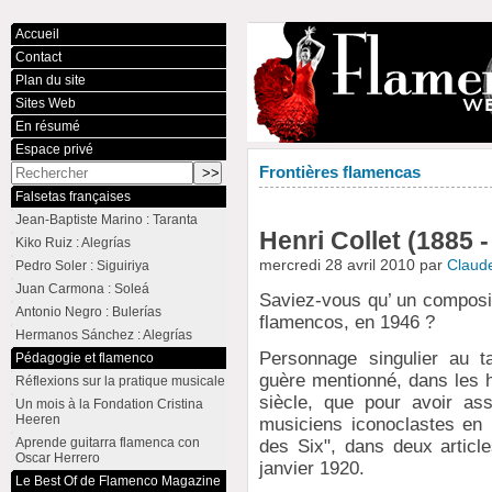
Accueil
Contact
Plan du site
Sites Web
En résumé
Espace privé
Frontières flamencas
Falsetas françaises
Jean-Baptiste Marino : Taranta
Henri Collet (1885 -
Kiko Ruiz : Alegrías
mercredi 28 avril 2010 par
Claud
Pedro Soler : Siguiriya
Juan Carmona : Soleá
Saviez-vous qu’ un composit
Antonio Negro : Bulerías
flamencos, en 1946 ?
Hermanos Sánchez : Alegrías
Personnage singulier au t
Pédagogie et flamenco
guère mentionné, dans les h
Réflexions sur la pratique musicale
siècle, que pour avoir as
Un mois à la Fondation Cristina
Heeren
musiciens iconoclastes en i
Aprende guitarra flamenca con
des Six", dans deux artic
Oscar Herrero
janvier 1920.
Le Best Of de Flamenco Magazine