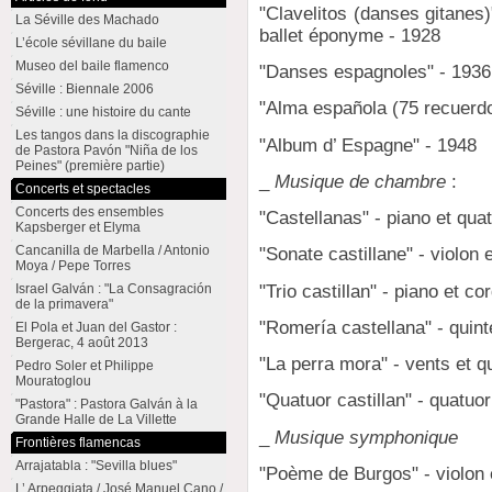
"Clavelitos (danses gitanes
La Séville des Machado
ballet éponyme - 1928
L’école sévillane du baile
Museo del baile flamenco
"Danses espagnoles" - 1936
Séville : Biennale 2006
"Alma española (75 recuerdo
Séville : une histoire du cante
Les tangos dans la discographie
"Album d’ Espagne" - 1948
de Pastora Pavón "Niña de los
Peines" (première partie)
_
Musique de chambre
:
Concerts et spectacles
Concerts des ensembles
"Castellanas" - piano et qua
Kapsberger et Elyma
Cancanilla de Marbella / Antonio
"Sonate castillane" - violon 
Moya / Pepe Torres
"Trio castillan" - piano et c
Israel Galván : "La Consagración
de la primavera"
"Romería castellana" - quint
El Pola et Juan del Gastor :
Bergerac, 4 août 2013
"La perra mora" - vents et q
Pedro Soler et Philippe
Mouratoglou
"Quatuor castillan" - quatuo
"Pastora" : Pastora Galván à la
Grande Halle de La Villette
_
Musique symphonique
Frontières flamencas
Arrajatabla : "Sevilla blues"
"Poème de Burgos" - violon 
L’ Arpeggiata / José Manuel Cano /