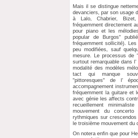
Mais il se distingue nette
devanciers, par son usage de
à Lalo, Chabrier, Bizet,
fréquemment directement a
pour piano et les mélodie
popular de Burgos" publ
fréquemment sollicité). Les
peu modifiées, sauf quelq
mesure. Le processus de "r
surtout remarquable dans l’
modalité des modèles mélod
tact qui manque souve
"pittoresques" de l’ ép
accompagnement instrumental
fréquemment la guitare et l
avec génie les affects cont
recueillement minimalist
mouvement du concerto 
rythmiques sur crescendos a
le troisième mouvement du co
On notera enfin que pour Henr