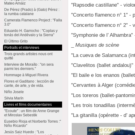
Mateo Arnáiz
"Rapsodie castillane" - violo
De Pérez (Prado) à (Gato) Pérez :
la rumba catalane
"Concerto flamenco n° 1" - p
Camerata Flamenco Project : "Falla
"Concerto flamenco n° 2" - v
3.0"
Eduardo H. Garrocho : "Coplas y
"Symphonie de l’ Alhambra" 
tonás del Andévalo y la Sierra"
El Último Grito
_
Musiques de scène
Portraits et interviews
Trois grands artistes nous ont
"La cueva de Salamanca (in
quitté
"Clavelitos (ballet andalou)"
Interview de Moraíto : "on sera
parmi les derniers."
"El baile e los enanos (balle
Hommage à Miguel Rivera
Flores el Gaditano : lección de
"Cervantes à Alger (comédie
cante, de arte, y de vida.
Niño Josele
"Los toreros (ballet-pantomi
Silvia Marín
"Les trois tonadillas (interm
Livres et films documentaires
"Ecoute" : un film de Anne Grange
"La gitanilla (opérette - d’ 
et Miroslav Sebestik
Eusebio Rioja et Norberto Torres :"
Niño Ricardo"
Jesús Saiz Huedo : "Los