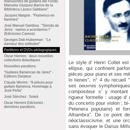
manuscritos de guitarra del Fondo
Manuela Vázquez-Barros de la
Biblioteca Lázaro Galdiano"
Jacques Maigne : "Flamenco en
flammes"
José Manuel Gamboa : "Sernita de
Jerez : vamos a acordarnos !"
(Ediciones Carena)
Georges Didi-Huberman : "Le
danseur des solitudes"
Partitions et DVDs pédagogiques
Óscar Herrero : deux nouvelles
collections didactiques
Le style d’ Henri Collet est
Nouvelles parutions
ellipse, qui confinent parf
"Guitares flamencas de Jerez" -
pièces pour piano et ses mé
Editions Delatour
lo tienes", n° 4 du recuei
Claude Worms : "8 pièces pour
ses oeuvres symphoniques
guitare flamenca. Hommage à
José Peña"
compositeur s’ y montant 
rigueur formelle : usage d’
José Sánchez : Soleá
du concerto pour violon ; bi
Oscar Herrero Ediciones :
dernières parutions.
Petenera populaire) et fo
Alhambra". De ce point de
néoclassicisme, et une orc
sans évoquer le Darius Milh