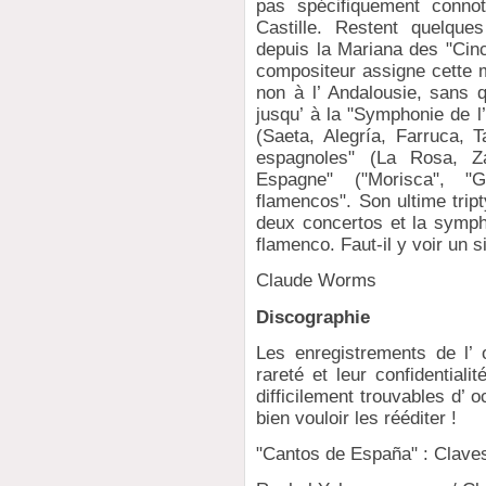
pas spécifiquement connot
Castille. Restent quelque
depuis la Mariana des "Cinc
compositeur assigne cette m
non à l’ Andalousie, sans q
jusqu’ à la "Symphonie de l
(Saeta, Alegría, Farruca, T
espagnoles" (La Rosa, Za
Espagne" ("Morisca", "G
flamencos". Son ultime tri
deux concertos et la symph
flamenco. Faut-il y voir un s
Claude Worms
Discographie
Les enregistrements de l’ o
rareté et leur confidential
difficilement trouvables d’
bien vouloir les rééditer !
"Cantos de España" : Clave