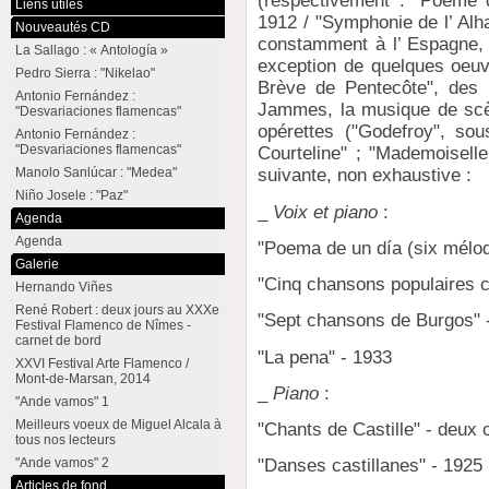
(respectivement : "Poème d
Liens utiles
1912 / "Symphonie de l’ Alh
Nouveautés CD
constamment à l’ Espagne, e
La Sallago : « Antología »
exception de quelques oeuv
Pedro Sierra : "Nikelao"
Brève de Pentecôte", des
Antonio Fernández :
Jammes, la musique de scè
"Desvariaciones flamencas"
opérettes ("Godefroy", sous
Antonio Fernández :
"Desvariaciones flamencas"
Courteline" ; "Mademoiselle
Manolo Sanlúcar : "Medea"
suivante, non exhaustive :
Niño Josele : "Paz"
_
Voix et piano
:
Agenda
Agenda
"Poema de un día (six mélod
Galerie
"Cinq chansons populaires c
Hernando Viñes
René Robert : deux jours au XXXe
"Sept chansons de Burgos" 
Festival Flamenco de Nîmes -
carnet de bord
"La pena" - 1933
XXVI Festival Arte Flamenco /
Mont-de-Marsan, 2014
_
Piano
:
"Ande vamos" 1
Meilleurs voeux de Miguel Alcala à
"Chants de Castille" - deux 
tous nos lecteurs
"Ande vamos" 2
"Danses castillanes" - 1925
Articles de fond