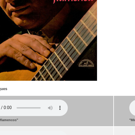
ques
 flamencos"
"Mi