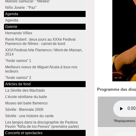
Manolo Sanlúcar : "Medea"
Niño Josele : "Paz"
Agenda
Agenda
Galerie
Hernando Viñes
René Robert : deux jours au XXXe Festival
Flamenco de Nîmes - carnet de bord
XXVI Festival Arte Flamenco / Mont-de-Marsan,
2014
"Ande vamos" 1
Meilleurs voeux de Miguel Alcala à tous nos
lecteurs
"Ande vamos" 2
Articles de fond
Programme des dis
La Séville des Machado
L’école sévillane du baile
Museo del baile flamenco
Séville : Biennale 2006
Séville : une histoire du cante
"Repiqueteos
Les tangos dans la discographie de Pastora
Pavón "Niña de los Peines" (première partie)
Concerts et spectacles