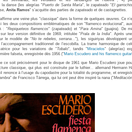
la danse (les alegrías "
Puerto de Santa María
", le zapateado "
El garrochi
use,
Anita Ramos
" s’acquitte des parties de zapateado et de castagnettes.
ffirme une veine plus "classique" dans la forme de quelques œuvres. Ce n’
ici les deux compositions emblématiques de son "flamenco evolucional", auxq
A : "
Repiqueteos flamencos
" (zapateado) et "
Para Amina
" (guajira). De 
 sur leur version définitive de 1969, intitulée "
Prala de la India
". Après une
sur le modèle de "
No te rebeles, serrana...
"), les siguiriyas développent u
 l’accompagnement traditionnel de l’escobilla. La trame harmonique de ce
atrice pour les variations de "
Tobalo
", tandis "
Miracielos
" (alegrías) ex
mière falseta, enregistrée dès 1956 ("
Mario Escudero and his flamenco guitar
ue ce soit précisément pour le disque de 1961 que Mario Escudero joue pou
acture classique, qui plus est construite par le luthier... allemand Hermann H
 il renonce à l’usage du capodastre pour la totalité du programme, et enregist
hambra
" de Francisco Tárrega, qui lui ont peut être inspiré la nana ("
Meditació