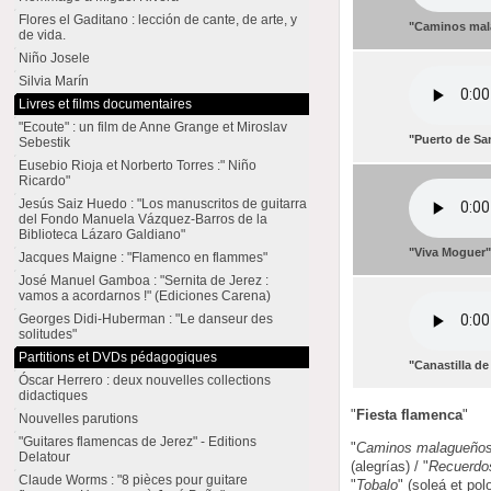
Flores el Gaditano : lección de cante, de arte, y
"Caminos ma
de vida.
Niño Josele
Silvia Marín
Livres et films documentaires
"Ecoute" : un film de Anne Grange et Miroslav
"Puerto de Sa
Sebestik
Eusebio Rioja et Norberto Torres :" Niño
Ricardo"
Jesús Saiz Huedo : "Los manuscritos de guitarra
del Fondo Manuela Vázquez-Barros de la
Biblioteca Lázaro Galdiano"
"Viva Moguer
Jacques Maigne : "Flamenco en flammes"
José Manuel Gamboa : "Sernita de Jerez :
vamos a acordarnos !" (Ediciones Carena)
Georges Didi-Huberman : "Le danseur des
solitudes"
Partitions et DVDs pédagogiques
"Canastilla d
Óscar Herrero : deux nouvelles collections
didactiques
"
Fiesta flamenca
"
Nouvelles parutions
"Guitares flamencas de Jerez" - Editions
"
Caminos malagueño
Delatour
(alegrías) / "
Recuerdo
Claude Worms : "8 pièces pour guitare
"
Tobalo
" (soleá et polo