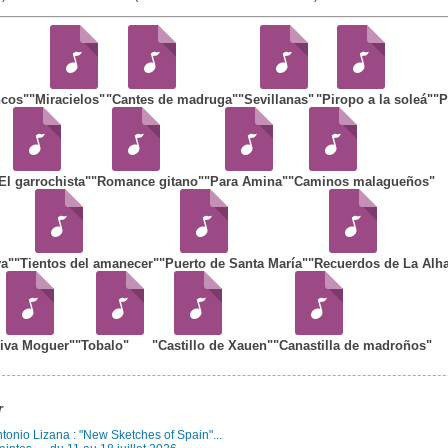
ncos"
"Miracielos"
"Cantes de madruga"
"Sevillanas"
"Piropo a la soleá"
"P
El garrochista"
"Romance gitano"
"Para Amina"
"Caminos malagueños"
a"
"Tientos del amanecer"
"Puerto de Santa María"
"Recuerdos de La Alh
iva Moguer"
"Tobalo"
"Castillo de Xauen"
"Canastilla de madroños"
r
Antonio Lizana : "New Sketches of Spain"...