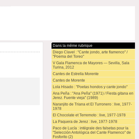
Dans la même rubrique
Diego Clavel : "Cante jondo, arte flamenco" /
"Poema del Toreo"
V Gala Flamenca de Mayores — Sevilla, Sala
Turina, 2012
Cantes de Estrella Morente
Cantes de Morente
Lola Hisado : "Poetas hondos y cante jondo"
Ana Peña : "Ana Peña" (1971) / Fiesta gitana en
Jerez. Fuente vieja" (1989)
Naranjito de Triana et El Turronero : live, 1977-
1978
El Chocolate et Terremoto : live, 1977-1978
La Paquera de Jerez : live, 1977-1978
Paco de Lucía : intégrale des falsetas pour la
"Selección Antológica del Cante Flamenco" de
Fosforito (2)