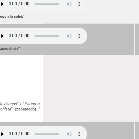
ropo a la soleá"
 garrochista"
Sevillanas
" / "
Piropo a
ochista
" (zapateado) /