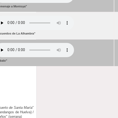
menaje a Montoya"
cuerdos de La Alhambra"
balo"
uerto de Santa María
"
fandangos de Huelva) /
oños
" (serrana)