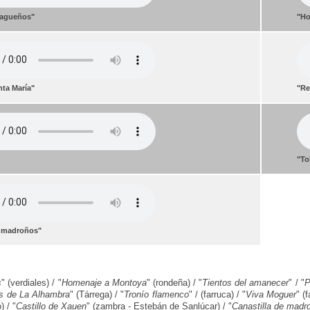
lagueños"
"Ho
nta María"
"Re
"
"To
e madroños"
s
" (verdiales) / "
Homenaje a Montoya
" (rondeña) / "
Tientos del amanecer
" / "
P
s de La Alhambra
" (Tárrega) / "
Tronío flamenco
" / (farruca) / "
Viva Moguer
" (
) / "
Castillo de Xauen
" (zambra - Estebán de Sanlúcar) / "
Canastilla de madr