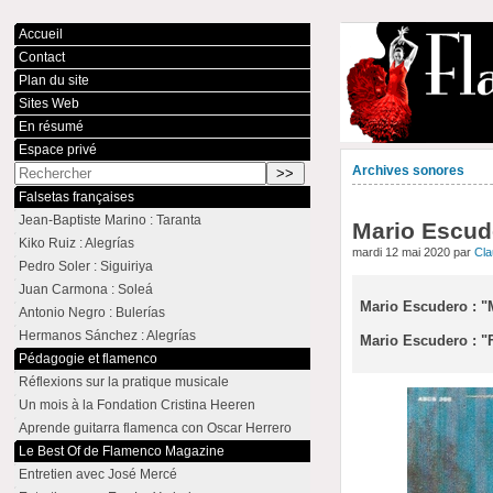
Accueil
Contact
Plan du site
Sites Web
En résumé
Espace privé
Archives sonores
Falsetas françaises
Jean-Baptiste Marino : Taranta
Mario Escude
Kiko Ruiz : Alegrías
mardi 12 mai 2020 par
Cl
Pedro Soler : Siguiriya
Juan Carmona : Soleá
Mario Escudero : "
Antonio Negro : Bulerías
Hermanos Sánchez : Alegrías
Mario Escudero : "F
Pédagogie et flamenco
Réflexions sur la pratique musicale
Un mois à la Fondation Cristina Heeren
Aprende guitarra flamenca con Oscar Herrero
Le Best Of de Flamenco Magazine
Entretien avec José Mercé