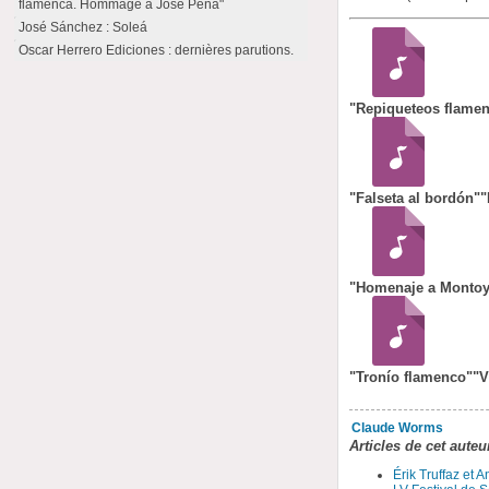
flamenca. Hommage à José Peña"
José Sánchez : Soleá
Oscar Herrero Ediciones : dernières parutions.
"Repiqueteos flame
"Falseta al bordón"
"
"Homenaje a Montoy
"Tronío flamenco"
"V
Claude Worms
Articles de cet auteu
Érik Truffaz et 