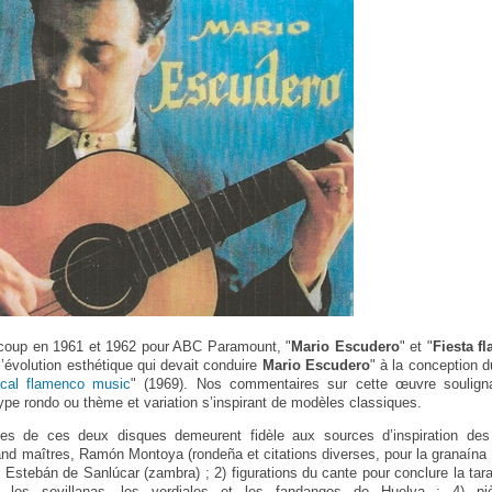
 coup en 1961 et 1962 pour ABC Paramount, "
Mario Escudero
" et "
Fiesta f
l’évolution esthétique qui devait conduire
Mario Escudero
" à la conception 
ical flamenco music
" (1969). Nos commentaires sur cette œuvre souligna
ype rondo ou thème et variation s’inspirant de modèles classiques.
ces de ces deux disques demeurent fidèle aux sources d’inspiration des 
d maîtres, Ramón Montoya (rondeña et citations diverses, pour la granaína 
t Estebán de Sanlúcar (zambra) ; 2) figurations du cante pour conclure la tara
r les sevillanas, les verdiales et les fandangos de Huelva ; 4) piè