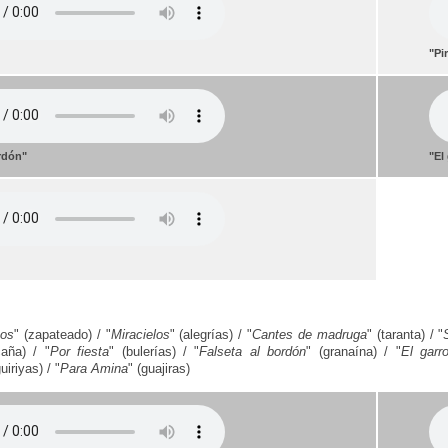
"Pi
ordón"
"El
cos
" (zapateado) / "
Miracielos
" (alegrías) / "
Cantes de madruga
" (taranta) / "
caña) / "
Por fiesta
" (bulerías) / "
Falseta al bordón
" (granaína) / "
El garr
guiriyas) / "
Para Amina
" (guajiras)