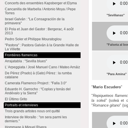
Concerts des ensembles Kapsberger et Elyma
Cancanilla de Marbella / Antonio Moya / Pepe
Torres
"Sevillanas"
Israel Galván : "La Consagración de la
primavera"
El Pola et Juan del Gastor : Bergerac, 4 août
2013
Pedro Soler et Philippe Mouratoglou
"Falseta al b
"Pastora" : Pastora Galván à la Grande Halle de
La Villette
Frontières flamencas
Arrajatabla : "Sevilla blues"
L’ Arpeggiata / José Manuel Cano / Mateo Arnáiz
De Pérez (Prado) à (Gato) Pérez : la rumba
"Para Amina"
catalane
Camerata Flamenco Project : "Falla 3.0"
"
Mario Escudero
"
Eduardo H. Garrocho : "Coplas y tonás del
Andévalo y la Sierra"
"
Repiqueteos flamen
El Último Grito
la soleá
" (soleá et 
"
Romance gitano
" (si
Portraits et interviews
Trois grands artistes nous ont quitté
Interview de Moraíto : "on sera parmi les
derniers."
Hommage à Miguel Rivera