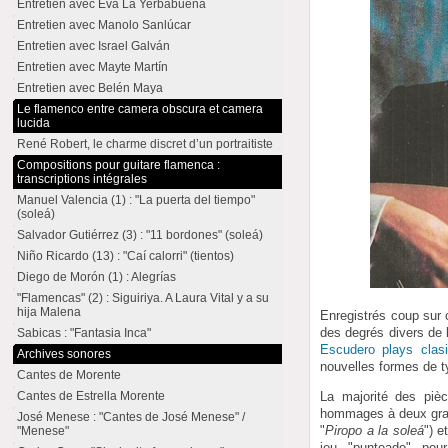
Entretien avec Eva La Yerbabuena
Entretien avec Manolo Sanlúcar
Entretien avec Israel Galván
Entretien avec Mayte Martín
Entretien avec Belén Maya
Le flamenco entre camera obscura et camera
lucida
René Robert, le charme discret d’un portraitiste
Compositions pour guitare flamenca :
transcriptions intégrales
Manuel Valencia (1) : "La puerta del tiempo"
(soleá)
Salvador Gutiérrez (3) : "11 bordones" (soleá)
Niño Ricardo (13) : "Caí calorri" (tientos)
Diego de Morón (1) : Alegrías
"Flamencas" (2) : Siguiriya. A Laura Vital y a su
hija Malena
Enregistrés coup sur
des degrés divers de 
Sabicas : "Fantasia Inca"
Escudero plays clas
Archives sonores
nouvelles formes de t
Cantes de Morente
La majorité des piè
Cantes de Estrella Morente
hommages à deux gran
José Menese : "Cantes de José Menese" /
"
Piropo a la soleá
") e
"Menese"
jeu "punteado" pou