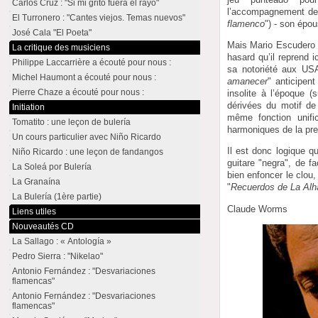
Carlos Cruz : "Si mi grito fuera el rayo"
l’accompagnement de 
El Turronero : "Cantes viejos. Temas nuevos"
flamenco
") - son épo
José Cala "El Poeta"
Mais Mario Escudero a
La critique des musiciens
hasard qu’il reprend 
Philippe Laccarrière a écouté pour nous :
sa notoriété aux US
Michel Haumont a écouté pour nous :
amanecer
" anticipent
Pierre Chaze a écouté pour nous :
insolite à l’époque (
dérivées du motif de
Initiation
même fonction unific
Tomatito : une leçon de bulería
harmoniques de la pre
Un cours particulier avec Niño Ricardo
Il est donc logique q
Niño Ricardo : une leçon de fandangos
guitare "negra", de f
La Soleá por Bulería
bien enfoncer le clou,
La Granaína
"
Recuerdos de La Al
La Bulería (1ère partie)
Claude Worms
Liens utiles
Nouveautés CD
La Sallago : « Antología »
Pedro Sierra : "Nikelao"
Antonio Fernández : "Desvariaciones
flamencas"
Antonio Fernández : "Desvariaciones
flamencas"