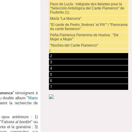
Paco de Lucía : intégrale des falsetas pour la
"Selección Antológica del Cante Flamenco" de
Fosforito (1)
María "La Marrurra"
"El cante de Pedro Jiménez ’el Pili’" / "Panorama
du cante flamenco"
Peña Flamenca Femenina de Huelva : "De
Mujer a Mujer"
"Noches del Cante Flamenco"
1
2
3
4
5
6
7
lamenca
" témoignent à
du double album "
Mario
ient la recherche de
opus antérieurs : 1)
"
Falseta al bordón
" ou
nta et la granaína ; 3)
ces construites sur