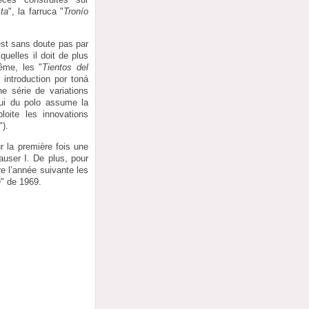
sta
", la farruca "
Tronío
est sans doute pas par
uelles il doit de plus
même, les "
Tientos del
 introduction por toná
ne série de variations
lui du polo assume la
ploite les innovations
").
r la première fois une
auser I. De plus, pour
re l’année suivante les
n
" de 1969.