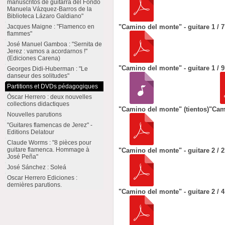
manuscritos de guitarra del Fondo
Manuela Vázquez-Barros de la
Biblioteca Lázaro Galdiano"
"Camino del monte" - guitare 1 / 7
Jacques Maigne : "Flamenco en
flammes"
José Manuel Gamboa : "Sernita de
Jerez : vamos a acordarnos !"
(Ediciones Carena)
"Camino del monte" - guitare 1 / 9
Georges Didi-Huberman : "Le
danseur des solitudes"
Partitions et DVDs pédagogiques
Óscar Herrero : deux nouvelles
collections didactiques
"Camino del monte" (tientos)
"Cami
Nouvelles parutions
"Guitares flamencas de Jerez" -
Editions Delatour
Claude Worms : "8 pièces pour
guitare flamenca. Hommage à
"Camino del monte" - guitare 2 / 2
José Peña"
José Sánchez : Soleá
Oscar Herrero Ediciones :
dernières parutions.
"Camino del monte" - guitare 2 / 4