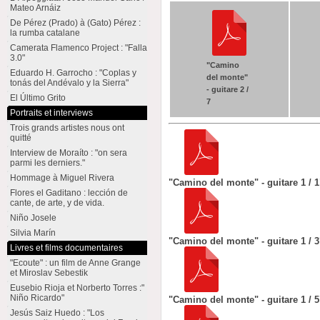
Mateo Arnáiz
De Pérez (Prado) à (Gato) Pérez :
la rumba catalane
Camerata Flamenco Project : "Falla
3.0"
"Camino
Eduardo H. Garrocho : "Coplas y
del monte"
tonás del Andévalo y la Sierra"
- guitare 2 /
El Último Grito
7
Portraits et interviews
Trois grands artistes nous ont
quitté
Interview de Moraíto : "on sera
parmi les derniers."
Hommage à Miguel Rivera
"Camino del monte" - guitare 1 / 1
Flores el Gaditano : lección de
cante, de arte, y de vida.
Niño Josele
Silvia Marín
"Camino del monte" - guitare 1 / 3
Livres et films documentaires
"Ecoute" : un film de Anne Grange
et Miroslav Sebestik
Eusebio Rioja et Norberto Torres :"
Niño Ricardo"
"Camino del monte" - guitare 1 / 5
Jesús Saiz Huedo : "Los