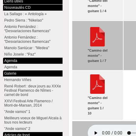
"Camino del
Liens utiles
monte" -
Nouveautés CD
guitare 1 / 4
La Sallago : « Antología »
Pedro Sierra : "Nikelao"
Antonio Fernández :
"Desvariaciones flamencas"
Antonio Fernández :
"Desvariaciones flamencas"
Manolo Sanlúcar : "Medea"
"Camino del
Niño Josele : "Paz"
monte" -
Agenda
guitare 1 / 7
Agenda
Galerie
Hernando Viñes
René Robert : deux jours au XXXe
Festival Flamenco de Nîmes -
carnet de bord
"Camino del
XXVI Festival Arte Flamenco /
monte" -
Mont-de-Marsan, 2014
guitare 1 /
"Ande vamos" 1
10
Meilleurs voeux de Miguel Alcala à
tous nos lecteurs
"Ande vamos" 2
Articles de fond