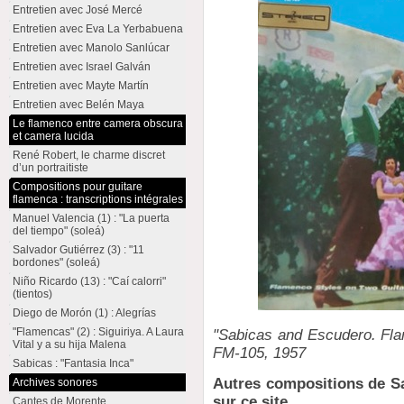
Entretien avec José Mercé
Entretien avec Eva La Yerbabuena
Entretien avec Manolo Sanlúcar
Entretien avec Israel Galván
Entretien avec Mayte Martín
Entretien avec Belén Maya
Le flamenco entre camera obscura
et camera lucida
René Robert, le charme discret
d’un portraitiste
Compositions pour guitare
flamenca : transcriptions intégrales
Manuel Valencia (1) : "La puerta
del tiempo" (soleá)
Salvador Gutiérrez (3) : "11
bordones" (soleá)
Niño Ricardo (13) : "Caí calorri"
(tientos)
Diego de Morón (1) : Alegrías
"Flamencas" (2) : Siguiriya. A Laura
"Sabicas and Escudero. Flam
Vital y a su hija Malena
FM-105, 1957
Sabicas : "Fantasia Inca"
Autres compositions de Sa
Archives sonores
sur ce site
Cantes de Morente