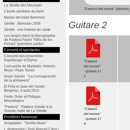
La Séville des Machado
"Camino del monte" (tientos)
L’école sévillane du baile
Museo del baile flamenco
Guitare 2
Séville : Biennale 2006
Séville : une histoire du cante
Les tangos dans la discographie
de Pastora Pavón "Niña de los
Peines" (première partie)
Concerts et spectacles
Concerts des ensembles
Kapsberger et Elyma
"Camino
Cancanilla de Marbella / Antonio
del monte"
Moya / Pepe Torres
- guitare 2 /
1
Israel Galván : "La Consagración
de la primavera"
El Pola et Juan del Gastor :
Bergerac, 4 août 2013
Pedro Soler et Philippe
Mouratoglou
"Pastora" : Pastora Galván à la
"Camino
Grande Halle de La Villette
del monte"
Frontières flamencas
- guitare 2 /
Arrajatabla : "Sevilla blues"
4
L’ Arpeggiata / José Manuel Cano /