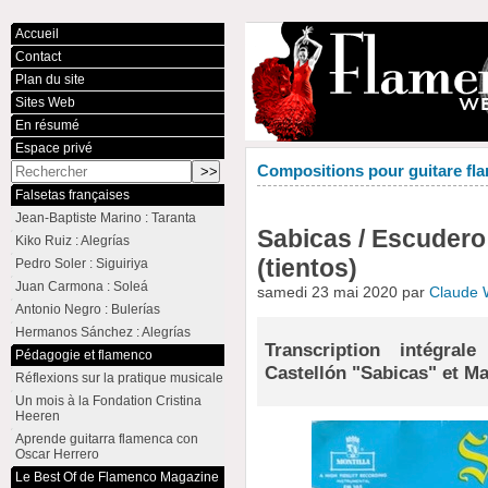
Accueil
Contact
Plan du site
Sites Web
En résumé
Espace privé
Compositions pour guitare fla
Falsetas françaises
Jean-Baptiste Marino : Taranta
Sabicas / Escudero
Kiko Ruiz : Alegrías
(tientos)
Pedro Soler : Siguiriya
Juan Carmona : Soleá
samedi 23 mai 2020 par
Claude
Antonio Negro : Bulerías
Hermanos Sánchez : Alegrías
Transcription intégra
Pédagogie et flamenco
Castellón "Sabicas" et M
Réflexions sur la pratique musicale
Un mois à la Fondation Cristina
Heeren
Aprende guitarra flamenca con
Oscar Herrero
Le Best Of de Flamenco Magazine