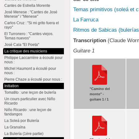
Cantes de Estrella Morente
Temas primitivos (soleá et 
José Menese : "Cantes de José
Menese" / "Menese"
La Farruca
Carlos Cruz : "Si mi grito fuera el
rayo"
Ritmos de Sabicas (bulerías
El Turronero : "Cantes viejos.
Temas nuevos"
Transcription
(Claude Wor
José Cala "El Poeta"
Guitare 1
La critique des musiciens
Philippe Laccarrière a écouté pour
nous :
Michel Haumont a écouté pour
nous :
Pierre Chaze a écouté pour nous :
Initiation
"Camino del
Tomatito : une leçon de bulería
monte" -
Un cours particulier avec Niño
guitare 1 / 1
Ricardo
Niño Ricardo : une leçon de
fandangos
La Soleá por Bulería
La Granaína
La Bulería (1ère partie)