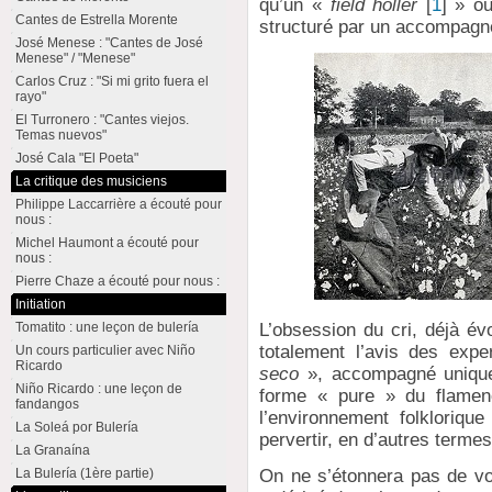
qu’un «
field holler
[
1
]
» ou 
Cantes de Estrella Morente
structuré par un accompagne
José Menese : "Cantes de José
Menese" / "Menese"
Carlos Cruz : "Si mi grito fuera el
rayo"
El Turronero : "Cantes viejos.
Temas nuevos"
José Cala "El Poeta"
La critique des musiciens
Philippe Laccarrière a écouté pour
nous :
Michel Haumont a écouté pour
nous :
Pierre Chaze a écouté pour nous :
Initiation
Tomatito : une leçon de bulería
L’obsession du cri, déjà évo
totalement l’avis des exp
Un cours particulier avec Niño
Ricardo
seco
», accompagné unique
Niño Ricardo : une leçon de
forme « pure » du flamen
fandangos
l’environnement folklorique
La Soleá por Bulería
pervertir, en d’autres termes
La Granaína
La Bulería (1ère partie)
On ne s’étonnera pas de v