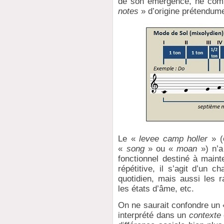
de son émergence, ne comp
notes
» d’origine prétendume
Le «
levee camp holler
» (
«
song
» ou «
moan
») n’a
fonctionnel destiné à maint
répétitive, il s’agit d’un 
quotidien, mais aussi les r
les états d’âme, etc.
On ne saurait confondre un «
interprété dans un
contexte