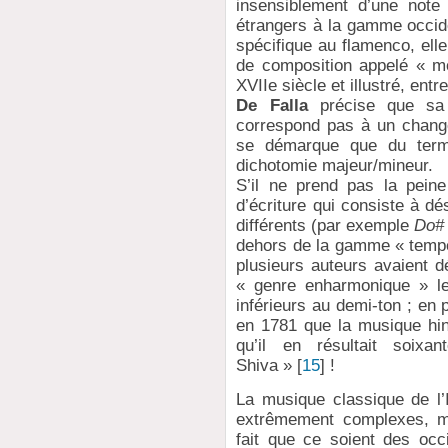
insensiblement d’une note
étrangers à la gamme occid
spécifique au flamenco, elle
de composition appelé « m
XVIIe siècle et illustré, entr
De Falla
précise que sa 
correspond pas à un changem
se démarque que du terme
dichotomie majeur/mineur.
S’il ne prend pas la peine
d’écriture qui consiste à 
différents (par exemple
Do#
dehors de la gamme « tempé
plusieurs auteurs avaient d
« genre enharmonique » le
inférieurs au demi-ton ; en 
en 1781 que la musique hin
qu’il en résultait soix
Shiva »
[
15
]
!
La musique classique de l’
extrêmement complexes, 
fait que ce soient des occ