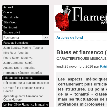
Accueil
Contact
Plan du site
Sites Web
En résumé
Espace privé
Articles de fond
Falsetas françaises
Jean-Baptiste Marino : Taranta
Blues et flamenco (
Kiko Ruiz : Alegrías
Caractéristiques musicale
Pedro Soler : Siguiriya
Juan Carmona : Soleá
lundi 28 novembre 2016 par
Pat
Antonio Negro : Bulerías
Hermanos Sánchez : Alegrías
Pédagogie et flamenco
Les aspects mélodique
Réflexions sur la pratique musicale
certainement plus diffici
Un mois à la Fondation Cristina
les structures. Du point 
Heeren
de la « tonalité » class
Aprende guitarra flamenca con
mais les fluctuations de 
Oscar Herrero
altérations microtonales
Le Best Of de Flamenco Magazine