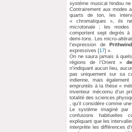
système musical hindou ne 
Contrairement aux modes ar
quarts de ton, les inter
« chromatiques », ils n
microtonale ; les modes
comportent sept degrés à p
demi-tons. Les micro-altér
l’expression de
Prithwin
expressives
[
17
]
».
On ne saura jamais à quels 
régions de l’Orient »
de
n’indiquant aucun lieu, aucu
pas uniquement sur sa co
indienne, mais également 
empruntés à la thèse « mét
inventeur méconnu d’un pri
totalité des sciences physiq
, qu’il considère comme une
Le système imaginé pa
confusions habituelles
expliquant que les intervall
interprète les différences d