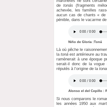
martinetes
ne sont certainem
de
tonás
(fragments mélod
achevée, les familles rass
aucun cas de chants « de t
pénible, dans le vacarme de
Niño de Gloria :Toná
Là où pêche le raisonnement
la
toná
est antérieure au tra
ramènerait à une époque pr
serait-il donc de la vogu
réputés à l’origine de la
ton
Alonso el del Cepillo : 
Si nous comparons le
roma
les années 1950 aux
mart