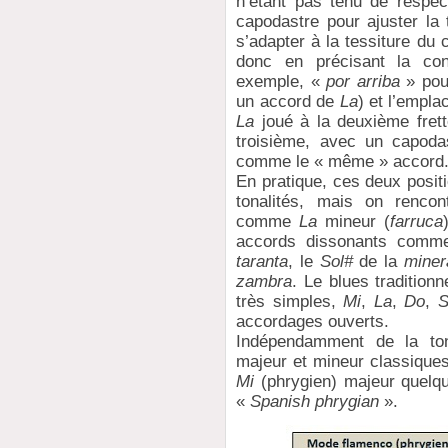
n’étant pas tenu de respect
capodastre pour ajuster la t
s’adapter à la tessiture du 
donc en précisant la con
exemple, «
por arriba
» pou
un accord de
La
) et l’empl
La
joué à la deuxième fret
troisième, avec un capoda
comme le « même » accord
En pratique, ces deux positi
tonalités, mais on rencon
comme
La
mineur (
farruca
accords dissonants com
taranta
, le
Sol#
de la
miner
zambra
. Le blues tradition
très simples,
Mi
,
La
,
Do
,
S
accordages ouverts.
Indépendamment de la tona
majeur et mineur classique
Mi
(phrygien) majeur quelqu
«
Spanish phrygian
».