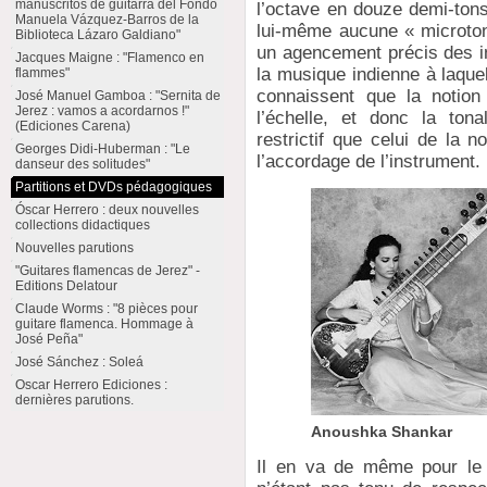
manuscritos de guitarra del Fondo
l’octave en douze demi-tons
Manuela Vázquez-Barros de la
lui-même aucune « microtona
Biblioteca Lázaro Galdiano"
un agencement précis des i
Jacques Maigne : "Flamenco en
la musique indienne à laque
flammes"
connaissent que la notion
José Manuel Gamboa : "Sernita de
Jerez : vamos a acordarnos !"
l’échelle, et donc la ton
(Ediciones Carena)
restrictif que celui de la
Georges Didi-Huberman : "Le
l’accordage de l’instrument.
danseur des solitudes"
Partitions et DVDs pédagogiques
Óscar Herrero : deux nouvelles
collections didactiques
Nouvelles parutions
"Guitares flamencas de Jerez" -
Editions Delatour
Claude Worms : "8 pièces pour
guitare flamenca. Hommage à
José Peña"
José Sánchez : Soleá
Oscar Herrero Ediciones :
dernières parutions.
Anoushka Shankar
Il en va de même pour le b