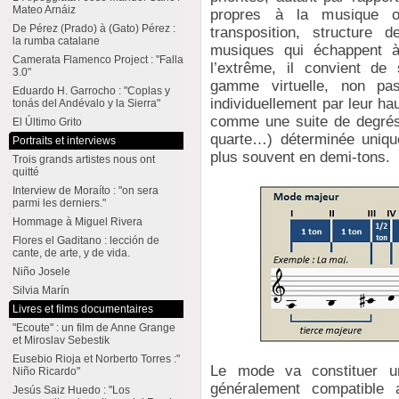
Mateo Arnáiz
propres à la musique oc
De Pérez (Prado) à (Gato) Pérez :
transposition, structure
la rumba catalane
musiques qui échappent à 
Camerata Flamenco Project : "Falla
l’extrême, il convient d
3.0"
gamme virtuelle, non pa
Eduardo H. Garrocho : "Coplas y
individuellement par leur ha
tonás del Andévalo y la Sierra"
comme une suite de degrés 
El Último Grito
quarte…) déterminée unique
Portraits et interviews
plus souvent en demi-tons.
Trois grands artistes nous ont
quitté
Interview de Moraíto : "on sera
parmi les derniers."
Hommage à Miguel Rivera
Flores el Gaditano : lección de
cante, de arte, y de vida.
Niño Josele
Silvia Marín
Livres et films documentaires
"Ecoute" : un film de Anne Grange
et Miroslav Sebestik
Eusebio Rioja et Norberto Torres :"
Le mode va constituer u
Niño Ricardo"
généralement compatible a
Jesús Saiz Huedo : "Los