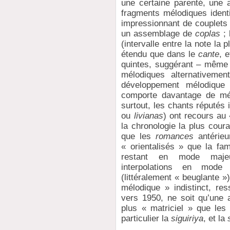
une certaine parenté, une
fragments mélodiques ident
impressionnant de couplets 
un assemblage de
coplas
; 
(intervalle entre la note la 
étendu que dans le
cante
, 
quintes, suggérant – même 
mélodiques alternativeme
développement mélodiqu
comporte davantage de mé
surtout, les chants réputés
ou
livianas
) ont recours au
la chronologie la plus cou
que les
romances
antérieu
« orientalisés » que la fa
restant en mode majeu
interpolations en mo
(littéralement « beuglante »
mélodique » indistinct, r
vers 1950, ne soit qu’une 
plus « matriciel » que le
particulier la
siguiriya
, et la