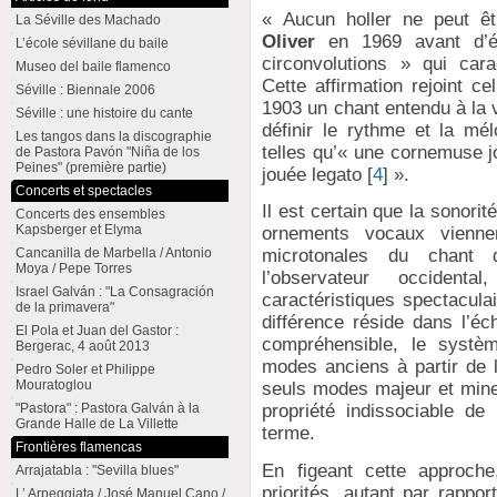
« Aucun holler ne peut êt
La Séville des Machado
Oliver
en 1969 avant d’é
L’école sévillane du baile
circonvolutions » qui cara
Museo del baile flamenco
Cette affirmation rejoint ce
Séville : Biennale 2006
1903 un chant entendu à la ve
Séville : une histoire du cante
définir le rythme et la mé
Les tangos dans la discographie
telles qu’« une cornemuse 
de Pastora Pavón "Niña de los
Peines" (première partie)
jouée legato
[
4
]
».
Concerts et spectacles
Il est certain que la sonori
Concerts des ensembles
Kapsberger et Elyma
ornements vocaux vienne
Cancanilla de Marbella / Antonio
microtonales du chant 
Moya / Pepe Torres
l’observateur occidenta
Israel Galván : "La Consagración
caractéristiques spectacula
de la primavera"
différence réside dans l’éc
El Pola et Juan del Gastor :
compréhensible, le systèm
Bergerac, 4 août 2013
modes anciens à partir de 
Pedro Soler et Philippe
Mouratoglou
seuls modes majeur et min
"Pastora" : Pastora Galván à la
propriété indissociable de
Grande Halle de La Villette
terme.
Frontières flamencas
En figeant cette approche
Arrajatabla : "Sevilla blues"
priorités, autant par rapp
L’ Arpeggiata / José Manuel Cano /