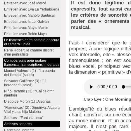
Il est donc légitime 
Entretien avec José Mercé
expressifs, tout aussi c
Entretien avec Eva La Yerbabuena
les critères de sonorité
Entretien avec Manolo Sanlúcar
parler des « ornements
Entretien avec Israel Galván
musical.
Entretien avec Mayte Martín
Entretien avec Belén Maya
Le flamenco entre camera obscura
Faut-il considérer que le 
et camera lucida
propres, à une logique diffé
René Robert, le charme discret
voix interpelle, elle « bles
d’un portraitiste
flamenquistes ; on est so
Compositions pour guitare
flamenca : transcriptions intégrales
blues vocal, principaux ve
Manuel Valencia (1) : "La puerta
la dimension « primitive » d
del tiempo" (soleá)
Salvador Gutiérrez (3) : "11
bordones" (soleá)
Niño Ricardo (13) : "Caí calorri"
(tientos)
Crap Eye : One Morning
Diego de Morón (1) : Alegrías
"Flamencas" (2) : Siguiriya. A Laura
L’ambiguïté du blues résul
Vital y a su hija Malena
chant, construit sur une éch
Sabicas : "Fantasia Inca"
au mode mineur, et un acc
Archives sonores
majeurs. Il n’est pas rare 
Cantes de Morente