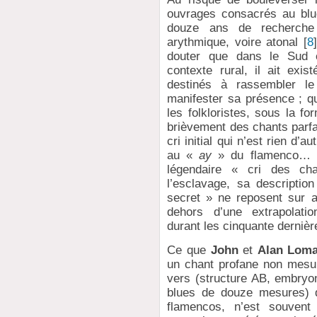
ouvrages consacrés au blu
douze ans de recherc
arythmique, voire atonal
[
8
]
douter que dans le Sud 
contexte rural, il ait exi
destinés à rassembler le
manifester sa présence ; qu
les folkloristes, sous la fo
brièvement des chants parfa
cri initial qui n’est rien d
au «
ay
» du flamenco… ma
légendaire « cri des c
l’esclavage, sa descriptio
secret » ne reposent sur 
dehors d’une extrapolatio
durant les cinquante derniè
Ce que
John
et
Alan Lom
un chant profane non mesu
vers (structure AB, embryo
blues de douze mesures) d
flamencos, n’est souven