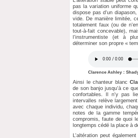
L’altération stable peut co
pas la variation uniforme q
dispose pas d’un diapason, 
vide. De manière limitée, c
totalement faux (ou de n’en
tout-à-fait concevable), ma
l’instrumentiste (et à pl
déterminer son propre « te
Clarence Ashley : Shad
Ainsi le chanteur blanc
Cla
de son banjo jusqu’à ce que
confortables. Il n’y pas l
intervalles relève largemen
avec chaque individu, chaq
notes de la gamme tempér
compromis, faute de quoi l
longtemps cédé la place à d
L’altération peut égalemen