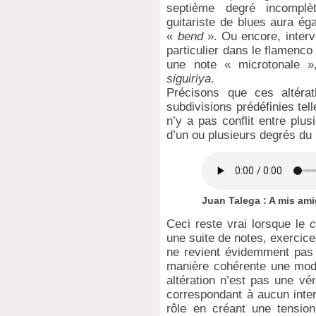
septième degré incompl
guitariste de blues aura ég
«
bend
». Ou encore, interv
particulier dans le flamenco 
une note « microtonale 
siguiriya
.
Précisons que ces altéra
subdivisions prédéfinies tell
n’y a pas conflit entre plu
d’un ou plusieurs degrés du
Juan Talega : A mis am
Ceci reste vrai lorsque le
c
une suite de notes, exercice 
ne revient évidemment pas 
manière cohérente une modi
altération n’est pas une vér
correspondant à aucun inte
rôle en créant une tensio