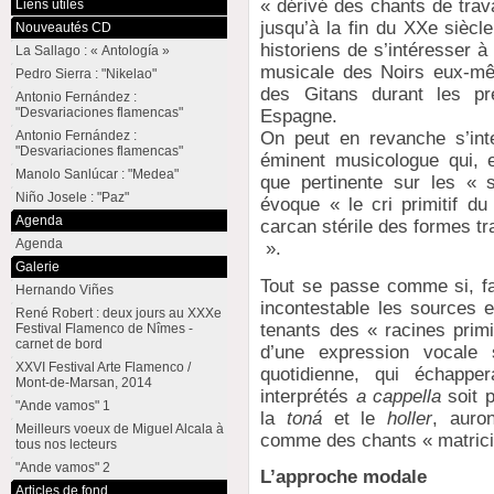
« dérivé des chants de trav
Liens utiles
jusqu’à la fin du XXe siècle
Nouveautés CD
historiens de s’intéresser à 
La Sallago : « Antología »
musicale des Noirs eux-mê
Pedro Sierra : "Nikelao"
des Gitans durant les pr
Antonio Fernández :
"Desvariaciones flamencas"
Espagne.
Antonio Fernández :
On peut en revanche s’inte
"Desvariaciones flamencas"
éminent musicologue qui, 
Manolo Sanlúcar : "Medea"
que pertinente sur les « 
Niño Josele : "Paz"
évoque « le cri primitif du
Agenda
carcan stérile des formes tr
Agenda
».
Galerie
Tout se passe comme si, fau
Hernando Viñes
incontestable les sources 
René Robert : deux jours au XXXe
tenants des « racines primi
Festival Flamenco de Nîmes -
carnet de bord
d’une expression vocale s
XXVI Festival Arte Flamenco /
quotidienne, qui échapper
Mont-de-Marsan, 2014
interprétés
a cappella
soit p
"Ande vamos" 1
la
toná
et le
holler
, auron
Meilleurs voeux de Miguel Alcala à
comme des chants « matrici
tous nos lecteurs
"Ande vamos" 2
L’approche modale
Articles de fond