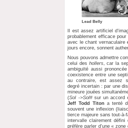
Lead Belly
Il est assez artificiel d’i
probablement efficace pour 
avec le chant vernaculaire e
jours encore, sonnent authe
Nous pouvons admettre co
celui des
hollers
, car la se
ambiguïté aussi prononcée 
coexistence entre une sept
au contraire, est assez 
degré incertain : par une di
mineure jouées simultanéme
(
Sol ->Sol#
sur un accord
Jeff Todd Titon
a tenté d
souvent une inflexion (liai
tierce majeure sans tout-à-fa
intervalle clairement défin
préfère parler d’une « zone