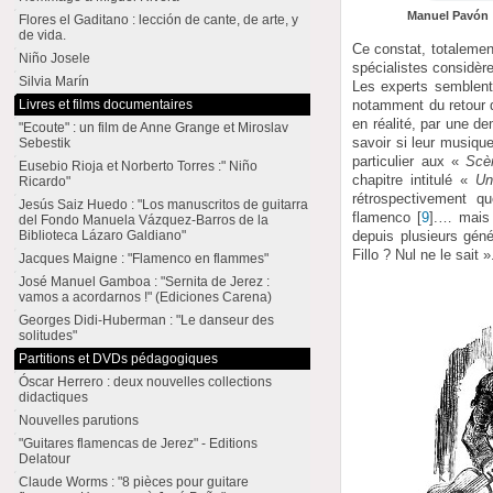
Manuel Pavón :
Flores el Gaditano : lección de cante, de arte, y
de vida.
Ce constat, totalement
Niño Josele
spécialistes considèr
Silvia Marín
Les experts semblent 
Livres et films documentaires
notamment du retour d
en réalité, par une d
"Ecoute" : un film de Anne Grange et Miroslav
savoir si leur musique
Sebestik
particulier aux «
Scè
Eusebio Rioja et Norberto Torres :" Niño
chapitre intitulé «
Un
Ricardo"
rétrospectivement q
Jesús Saiz Huedo : "Los manuscritos de guitarra
flamenco
[
9
]
.… mais e
del Fondo Manuela Vázquez-Barros de la
Biblioteca Lázaro Galdiano"
depuis plusieurs géné
Fillo ? Nul ne le sait »
Jacques Maigne : "Flamenco en flammes"
José Manuel Gamboa : "Sernita de Jerez :
vamos a acordarnos !" (Ediciones Carena)
Georges Didi-Huberman : "Le danseur des
solitudes"
Partitions et DVDs pédagogiques
Óscar Herrero : deux nouvelles collections
didactiques
Nouvelles parutions
"Guitares flamencas de Jerez" - Editions
Delatour
Claude Worms : "8 pièces pour guitare