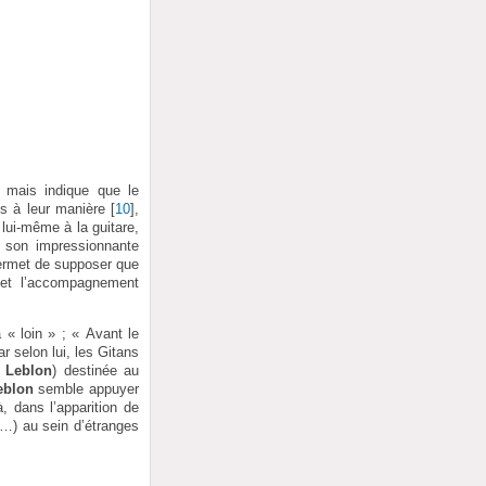
 mais indique que le
s à leur manière
[
10
]
,
ui-même à la guitare,
de son impressionnante
permet de supposer que
 et l’accompagnement
« loin » ; « Avant le
r selon lui, les Gitans
t
Leblon
) destinée au
eblon
semble appuyer
, dans l’apparition de
(…) au sein d’étranges