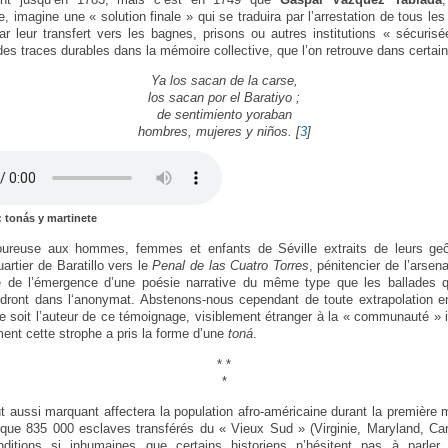
, imagine une « solution finale » qui se traduira par l’arrestation de tous le
par leur transfert vers les bagnes, prisons ou autres institutions « sécuri
es traces durables dans la mémoire collective, que l’on retrouve dans certa
Ya los sacan de la carse,
los sacan por el Baratiyo ;
de sentimiento yoraban
hombres, mujeres y niños.
[
3
]
: tonás y martinete
loureuse aux hommes, femmes et enfants de Séville extraits de leurs geô
uartier de Baratillo vers le
Penal de las Cuatro Torres
, pénitencier de l’arse
e de l’émergence d’une poésie narrative du même type que les ballades qu
dront dans l‘anonymat. Abstenons-nous cependant de toute extrapolation en 
 soit l’auteur de ce témoignage, visiblement étranger à la « communauté » 
ent cette strophe a pris la forme d’une
toná
.
* *
*
ut aussi marquant affectera la population afro-américaine durant la première m
elque 835 000 esclaves transférés du « Vieux Sud » (Virginie, Maryland, Ca
tions si inhumaines que certains historiens n’hésitent pas à parler