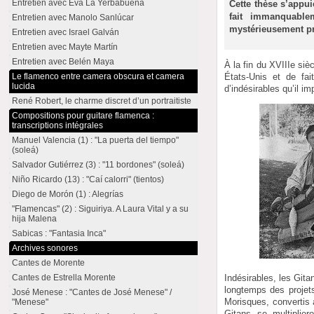
Entretien avec Eva La Yerbabuena
Cette thèse s’appui
fait immanquable
Entretien avec Manolo Sanlúcar
mystérieusement pr
Entretien avec Israel Galván
Entretien avec Mayte Martín
Entretien avec Belén Maya
À la fin du XVIIIe siè
Le flamenco entre camera obscura et camera
États-Unis et de fa
lucida
d’indésirables qu’il im
René Robert, le charme discret d’un portraitiste
Compositions pour guitare flamenca :
transcriptions intégrales
Manuel Valencia (1) : "La puerta del tiempo"
(soleá)
Salvador Gutiérrez (3) : "11 bordones" (soleá)
Niño Ricardo (13) : "Caí calorri" (tientos)
Diego de Morón (1) : Alegrías
"Flamencas" (2) : Siguiriya. A Laura Vital y a su
hija Malena
Sabicas : "Fantasia Inca"
Archives sonores
Cantes de Morente
Indésirables, les Gita
Cantes de Estrella Morente
longtemps des projets
José Menese : "Cantes de José Menese" /
Morisques, convertis 
"Menese"
Gitans se multiplie