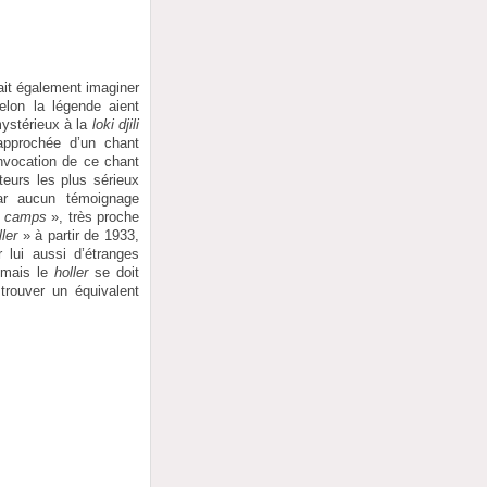
rait également imaginer
lon la légende aient
ystérieux à la
loki djili
approchée d’un chant
invocation de ce chant
teurs les plus sérieux
par aucun témoignage
e camps
», très proche
ller
» à partir de 1933,
 lui aussi d’étranges
, mais le
holler
se doit
trouver un équivalent