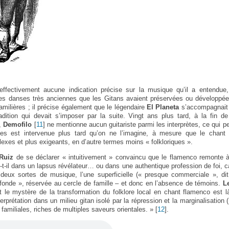
fectivement aucune indication précise sur la musique qu’il a entendue,
des danses très anciennes que les Gitans avaient préservées ou développée
familières ; il précise également que le légendaire
El Planeta
s’accompagnait l
adition qui devait s’imposer par la suite. Vingt ans plus tard, à la fin 
,
Demofilo
[
11
]
ne mentionne aucun guitariste parmi les interprètes, ce qui 
ôles est intervenue plus tard qu’on ne l’imagine, à mesure que le chant
exes et plus exigeants, en d’autre termes moins « folkloriques ».
Ruiz
de se déclarer « intuitivement » convaincu que le flamenco remonte à 
-t-il dans un lapsus révélateur… ou dans une authentique profession de foi, ca
é deux sortes de musique, l’une superficielle (« presque commerciale », di
rofonde », réservée au cercle de famille – et donc en l’absence de témoins.
L
 le mystère de la transformation du folklore local en chant flamenco est là
rprétation dans un milieu gitan isolé par la répression et la marginalisation 
s familiales, riches de multiples saveurs orientales. »
[
12
]
.