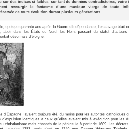
e sur des indices si faibles, sur tant de données contradictoires, voire i
ment ressurgir le fantasme d’une musique vierge de toute influ
éservée de toute évolution durant plusieurs générations.
cle, quelque quarante ans après la Guerre d’Indépendance, l’esclavage était e
it, aboli dans les États du Nord, les Noirs passant du statut d’acteurs
portait désormais d’éloigner.
ns d’Espagne l’avaient toujours été, du moins pour les autorités catholiques q
 d’expulsion identiques à ceux qu’elles avaient mis à exécution pour les 
au christianisme mais chassés de la péninsule à partir de 1609. Les décrets l
ront jusqu’en 1783, mais c’est en 1749 que
Gaspar Vázquez Tablada