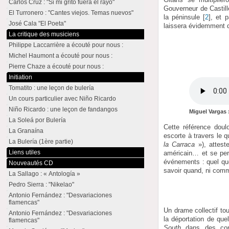
Carlos Cruz : "Si mi grito fuera el rayo"
Gouverneur de Castille
El Turronero : "Cantes viejos. Temas nuevos"
la péninsule
[
2
]
, et 
José Cala "El Poeta"
laissera évidemment d
La critique des musiciens
Philippe Laccarrière a écouté pour nous :
Michel Haumont a écouté pour nous :
Pierre Chaze a écouté pour nous :
Initiation
Tomatito : une leçon de bulería
Un cours particulier avec Niño Ricardo
Niño Ricardo : une leçon de fandangos
Miguel Vargas 
La Soleá por Bulería
Cette référence dou
La Granaína
escorte à travers le q
La Bulería (1ère partie)
la Carraca
»), attest
Liens utiles
américain… et se per
événements : quel que
Nouveautés CD
savoir quand, ni comm
La Sallago : « Antología »
Pedro Sierra : "Nikelao"
Antonio Fernández : "Desvariaciones
flamencas"
Un drame collectif to
Antonio Fernández : "Desvariaciones
la déportation de qu
flamencas"
South
dans des condi