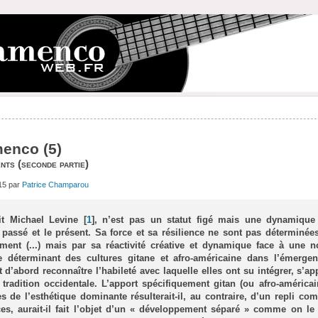
menco (5)
nts (seconde partie)
15 par
Patrice Champarou
it Michael Levine
[
1
]
, n’est pas un statut figé mais une dynamique 
e passé et le présent. Sa force et sa résilience ne sont pas déterminée
ment (...) mais par sa réactivité créative et dynamique face à une no
le déterminant des cultures gitane et afro-américaine dans l’émerge
 d’abord reconnaître l’habileté avec laquelle elles ont su intégrer, s’ap
 tradition occidentale. L’apport spécifiquement gitan (ou afro-américa
es de l’esthétique dominante résulterait-il, au contraire, d’un repli c
ces, aurait-il fait l’objet d’un « développement séparé » comme on le