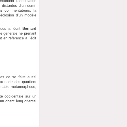
nforcent l’association
 distantes d’un demi-
ins commentateurs, la
l’éclosion d’un modèle
ques », écrit
Bernard
ie générale ne prenant
t en référence à l’édit
ues de se faire aussi
a sortir des quartiers
éritable métamorphose,
te occidentale sur un
un chant long oriental