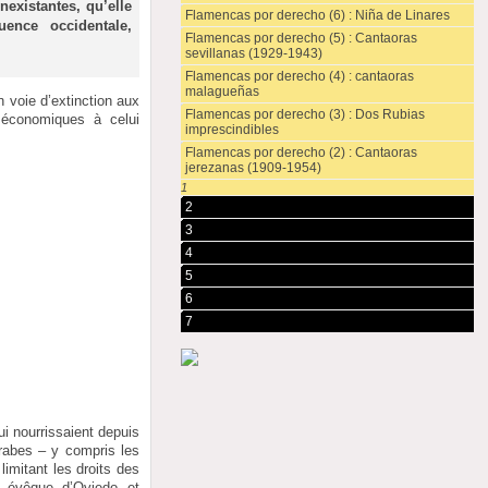
nexistantes, qu’elle
Flamencas por derecho (6) : Niña de Linares
ence occidentale,
Flamencas por derecho (5) : Cantaoras
sevillanas (1929-1943)
Flamencas por derecho (4) : cantaoras
malagueñas
n voie d’extinction aux
Flamencas por derecho (3) : Dos Rubias
 économiques à celui
imprescindibles
Flamencas por derecho (2) : Cantaoras
jerezanas (1909-1954)
1
2
3
4
5
6
7
ui nourrissaient depuis
Arabes – y compris les
imitant les droits des
, évêque d’Oviedo et