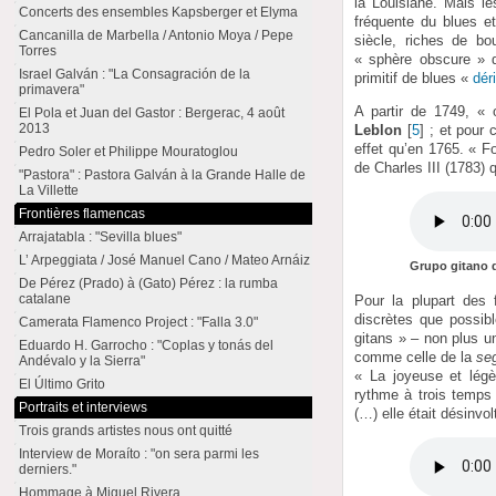
la Louisiane. Mais le
Concerts des ensembles Kapsberger et Elyma
fréquente du blues e
Cancanilla de Marbella / Antonio Moya / Pepe
siècle, riches de bo
Torres
« sphère obscure » 
Israel Galván : "La Consagración de la
primitif de blues «
dér
primavera"
A partir de 1749, « 
El Pola et Juan del Gastor : Bergerac, 4 août
2013
Leblon
[
5
]
; et pour 
effet qu’en 1765. « Fo
Pedro Soler et Philippe Mouratoglou
de Charles III (1783) 
"Pastora" : Pastora Galván à la Grande Halle de
La Villette
Frontières flamencas
Arrajatabla : "Sevilla blues"
L’ Arpeggiata / José Manuel Cano / Mateo Arnáiz
Grupo gitano d
De Pérez (Prado) à (Gato) Pérez : la rumba
catalane
Pour la plupart des 
discrètes que possibl
Camerata Flamenco Project : "Falla 3.0"
gitans » – non plus u
Eduardo H. Garrocho : "Coplas y tonás del
comme celle de la
seg
Andévalo y la Sierra"
« La joyeuse et légè
El Último Grito
rythme à trois temps 
Portraits et interviews
(…) elle était désinvo
Trois grands artistes nous ont quitté
Interview de Moraíto : "on sera parmi les
derniers."
Hommage à Miguel Rivera