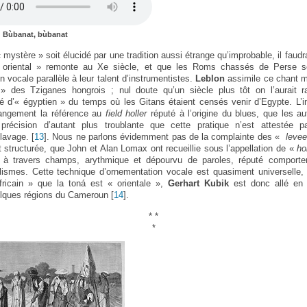
: Bùbanat, bùbanat
mystère » soit élucidé par une tradition aussi étrange qu’improbable, il faud
 oriental » remonte au Xe siècle, et que les Roms chassés de Perse se
n vocale parallèle à leur talent d’instrumentistes.
Leblon
assimile ce chant m
» des Tziganes hongrois ; nul doute qu’un siècle plus tôt on l’aurait r
é d’« égyptien » du temps où les Gitans étaient censés venir d’Egypte. L’
rangement la référence au
field holler
réputé à l’origine du blues, que les au
précision d’autant plus troublante que cette pratique n’est attestée 
lavage.
[
13
]
. Nous ne parlons évidemment pas de la complainte des «
leve
t structurée, que John et Alan Lomax ont recueillie sous l’appellation de «
ho
 à travers champs, arythmique et dépourvu de paroles, réputé comporter
élismes. Cette technique d’ornementation vocale est quasiment universelle
africain » que la toná est « orientale »,
Gerhart Kubik
est donc allé en 
elques régions du Cameroun
[
14
]
.
* *
*