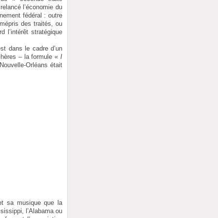
 relancé l’économie du
nement fédéral : outre
mépris des traités, ou
 l’intérêt stratégique
est dans le cadre d’un
chères – la formule «
I
Nouvelle-Orléans était
 et sa musique que la
ssissippi, l’Alabama ou