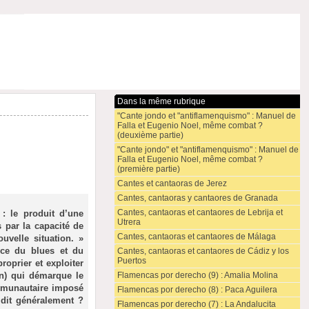
Dans la même rubrique
"Cante jondo et "antiflamenquismo" : Manuel de
Falla et Eugenio Noel, même combat ?
(deuxième partie)
"Cante jondo" et "antiflamenquismo" : Manuel de
Falla et Eugenio Noel, même combat ?
(première partie)
Cantes et cantaoras de Jerez
Cantes, cantaoras y cantaores de Granada
Cantes, cantaoras et cantaores de Lebrija et
: le produit d’une
Utrera
s par la capacité de
Cantes, cantaoras et cantaores de Málaga
uvelle situation. »
nce du blues et du
Cantes, cantaoras et cantaores de Cádiz y los
Puertos
proprier et exploiter
in) qui démarque le
Flamencas por derecho (9) : Amalia Molina
ommunautaire imposé
Flamencas por derecho (8) : Paca Aguilera
 dit généralement ?
Flamencas por derecho (7) : La Andalucita