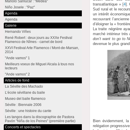
Manolo Sanlúcar : "Medea"
transatlantique »
[
4
]
.
Niño Josele : "Paz"
Sud rural et le recou
Agenda
un intérêt économique
recouvrant l’ancienne
Agenda
d’éloigner la « frontièr
Galerie
La traite négrière ay
Hernando Viñes
marché intérieur très
René Robert : deux jours au XXXe Festival
don’t want to go to 
Flamenco de Nîmes - carnet de bord
devenue le plus grand
XXVI Festival Arte Flamenco / Mont-de-Marsan,
2014
"Ande vamos" 1
Meilleurs voeux de Miguel Alcala à tous nos
lecteurs
"Ande vamos" 2
Articles de fond
La Séville des Machado
L’école sévillane du baile
Museo del baile flamenco
Séville : Biennale 2006
Séville : une histoire du cante
Les tangos dans la discographie de Pastora
Bien évidemment, la 
Pavón "Niña de los Peines" (première partie)
relégation progressive
Concerts et spectacles