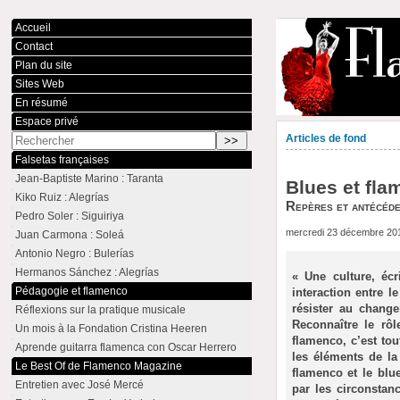
Accueil
Contact
Plan du site
Sites Web
En résumé
Espace privé
Articles de fond
Falsetas françaises
Jean-Baptiste Marino : Taranta
Blues et fla
Kiko Ruiz : Alegrías
Repères et antécéde
Pedro Soler : Siguiriya
mercredi 23 décembre 20
Juan Carmona : Soleá
Antonio Negro : Bulerías
Hermanos Sánchez : Alegrías
« Une culture, écr
Pédagogie et flamenco
interaction entre l
résister au change
Réflexions sur la pratique musicale
Reconnaître le rô
Un mois à la Fondation Cristina Heeren
flamenco, c’est tout
Aprende guitarra flamenca con Oscar Herrero
les éléments de la
Le Best Of de Flamenco Magazine
flamenco et le blu
Entretien avec José Mercé
par les circonstan