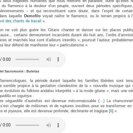
s deux tragédies humaines que nous mettons en parallèle, outre qu’elles re
t du flamenco à la douleur d’un peuple, ouvrent deux périodes spécifiques,
uleversements – et qui reconstituent sans doute, dans l’esprit de certa
dans laquelle
Demofilo
voyait naître le flamenco, ou le terrain propice à 
ivé des chants de travail
».
on ne voit plus guère les Gitans chanter et danser sur les places publi
cause… certains demeureront incarcérés durant dix-huit ans, l’ordre d’amnist
ires et marchés leur sont d’ailleurs interdits », poursuit l’auteur, probablemen
qui leur défend de manifester leur « particularisme ».
el Sacromonte : Bulerias
flamencologues, la période durant laquelle les familles libérées sont ten
e semble propice à la gestation clandestine de la « nouvelle musique qui v
ne évolution du folklore andalou interprété « à la mode gitane », mais une v
uidilla
en
siguiriya
:
re séguedille d’autrefois est devenue méconnaissable (…) La chansonnet
s’est chargée de mélismes et de ruptures insolites pour se transformer en 
lte et joyeuse, elle est devenue profonde, déchirante et tragique
[
6
]
».