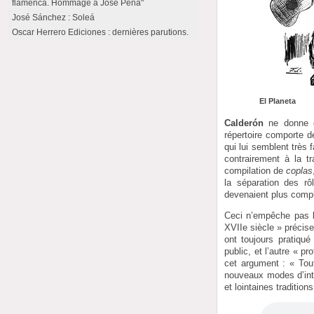
flamenca. Hommage à José Peña"
José Sánchez : Soleá
Oscar Herrero Ediciones : dernières parutions.
El Planeta
Calderón
ne donne ef
répertoire comporte 
qui lui semblent très 
contrairement à la tr
compilation de
coplas
la séparation des r
devenaient plus compl
Ceci n’empêche pas
XVIIe siècle » précise
ont toujours pratiqu
public, et l’autre « p
cet argument : « Tout
nouveaux modes d’inte
et lointaines tradition