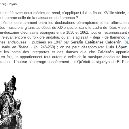
 Siguiriyas
 justifié avec deux siècles de recul, s’applique-t-il à la fin du XVIIIe siècle, 
ent comme celle de la naissance du flamenco ?
hésiter constamment entre les déclarations péremptoires et les affirmation
es musiciens gitans au début du XIXe siècle, dans le cadre de fêtes « sem
emi-douzaine d’écrivains étrangers entre 1830 et 1862, tout en reconnaissant q
 relevait encore du folklore andalou, ou s’il s’agissait « déjà » de flamenco
[
nes andalouses
» publiées en 1847 par
Serafín Estébanez Calderón
[
8
]
 baile en Triana
» (p. 248-260) ; on ne peut désapprouver
Luis López 
ue les noms des interprètes et des danses que cite
Calderón
appartie
n fait, ils appartiennent tout autant à celle de la musique andalouse inte
rations. L’auteur s’interroge honnêtement : « Qu’était la siguiriya de El Pla
.