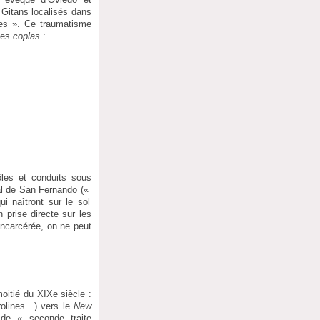
s Gitans localisés dans
sées ». Ce traumatisme
ines
coplas
:
les et conduits sous
nal de San Fernando («
i naîtront sur le sol
prise directe sur les
incarcérée, on ne peut
oitié du XIXe siècle :
rolines…) vers le
New
 de « seconde traite