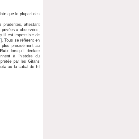
date que la plupart des
s prudentes, attestant
i privées » observées,
u’il est impossible de
7
]
. Tous se réfèrent en
, plus précisément au
Ruiz
lorsqu’il déclare
nnent à l’histoire du
rprétée par les Gitans
neta ou la cabal de El