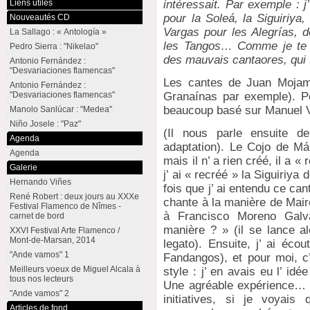
intéressait. Par exemple : 
Liens utiles
pour la Soleá, la Siguiriy
Nouveautés CD
Vargas pour les Alegrías, d
La Sallago : « Antología »
les Tangos… Comme je te l
Pedro Sierra : "Nikelao"
des mauvais cantaores, qui t’
Antonio Fernández :
"Desvariaciones flamencas"
Les cantes de Juan Mojam
Antonio Fernández :
Granaínas par exemple). Po
"Desvariaciones flamencas"
beaucoup basé sur Manuel V
Manolo Sanlúcar : "Medea"
Niño Josele : "Paz"
(Il nous parle ensuite de
Agenda
adaptation). Le Cojo de M
Agenda
mais il n’ a rien créé, il a «
Galerie
j’ ai « recréé » la Siguiriy
Hernando Viñes
fois que j’ ai entendu ce can
René Robert : deux jours au XXXe
chante à la manière de Mairen
Festival Flamenco de Nîmes -
à Francisco Moreno Galvá
carnet de bord
manière ? » (il se lance al
XXVI Festival Arte Flamenco /
Mont-de-Marsan, 2014
legato). Ensuite, j’ ai écou
"Ande vamos" 1
Fandangos), et pour moi, c’
Meilleurs voeux de Miguel Alcala à
style : j’ en avais eu l’ idé
tous nos lecteurs
Une agréable expérience… De
"Ande vamos" 2
initiatives, si je voyais
Articles de fond