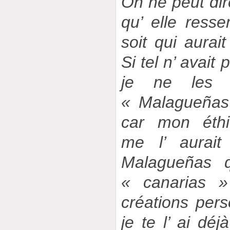
On ne peut dir
qu’ elle ress
soit qui aurait
Si tel n’ avait
je ne les au
« Malagueñas
car mon éthi
me l’ aurait
Malagueñas 
« canarias 
créations per
je te l’ ai déj