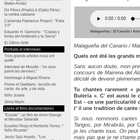
Mateo Arnáiz
De Pérez (Prado) à (Gato) Pérez :
la rumba catalane
Camerata Flamenco Project : "Falla
3.0"
Malagueñas : El Canarío / An
Eduardo H. Garrocho : "Coplas y
tonás del Andévalo y la Sierra"
El Último Grito
Malagueña del Canario / Ma
Portraits et interviews
Quels ont été les grands 
Trois grands artistes nous ont
quitté
Sans aucun doute, mon prem
Interview de Moraíto : "on sera
parmi les derniers."
concours de Mairena del Alco
Hommage à Miguel Rivera
décidé de devenir pleinemen
Flores el Gaditano : lección de
Tu chantes rarement « p
cante, de arte, y de vida.
Bulería ». C’ est aussi l
Niño Josele
Est - ce une particularité
Silvia Marín
t’ il une tradition de cant
Livres et films documentaires
"Ecoute" : un film de Anne Grange
Si nous nommons cantes fe
et Miroslav Sebestik
Tangos, por Mirabrás, por 
Eusebio Rioja et Norberto Torres :"
je les chante tous. On peut
Niño Ricardo"
mais pas que je ne chante p
Jesús Saiz Huedo : "Los