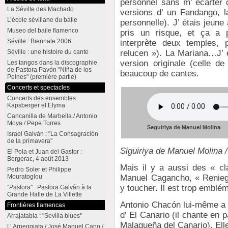
personnel sans m’ écarter 
La Séville des Machado
versions d’ un Fandango, la
L’école sévillane du baile
personnelle). J’ étais jeune à
Museo del baile flamenco
pris un risque, et ça a 
Séville : Biennale 2006
interprète deux temples, 
Séville : une histoire du cante
relucen »). La Mariana…J’ 
version originale (celle de
Les tangos dans la discographie
de Pastora Pavón "Niña de los
beaucoup de cantes.
Peines" (première partie)
Concerts et spectacles
Concerts des ensembles
Kapsberger et Elyma
Cancanilla de Marbella / Antonio
Moya / Pepe Torres
Seguiriya de Manuel Molina
Israel Galván : "La Consagración
de la primavera"
Siguiriya de Manuel Molina 
El Pola et Juan del Gastor :
Bergerac, 4 août 2013
Mais il y a aussi des « c
Pedro Soler et Philippe
Mouratoglou
Manuel Cagancho, « Reniego
y toucher. Il est trop embléma
"Pastora" : Pastora Galván à la
Grande Halle de La Villette
Antonio Chacón lui-même a c
Frontières flamencas
d’ El Canario (il chante en
Arrajatabla : "Sevilla blues"
Malagueña del Canario). Ell
L’ Arpeggiata / José Manuel Cano /