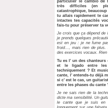
particulier le cambio de
très difficiles (en p
catastrophique, beaucoup 
tu allais rapidement te ca
intactes tes capacités vo
fais-tu pour préserver ta v
Je crois que ça dépend de 
je prends quelques précautio
est en jeu : je ne fume pas
froid…, mais rien de plus. 
des exercices vocaux. Rien 
Tu es l’ un des chanteurs q
et le ligado entre les
techniquement ? Et mus
cante, l’ entends-tu déjà 
si c’ est le cas, un guitaris
entre les phases du cante 
Je ne sais rien de la tech
dicte ma sensibilité. Un guit
le cante que je suis en t
longuement sur une falseta.