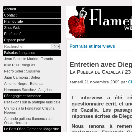
Accueil
Contact
Plan du site
Sites Web
En résumé
Espace privé
Portraits et interviews
Falsetas françaises
Jean-Baptiste Marino : Taranta
Entretien avec Die
Kiko Ruiz : Alegrías
La Puebla de Cazalla / 2
Pedro Soler : Siguiriya
Juan Carmona : Soleá
samedi 21 novembre 2009 par
C
Antonio Negro : Bulerías
Hermanos Sánchez : Alegrías
Pédagogie et flamenco
L’ interview a été r
Réflexions sur la pratique musicale
questionnaire écrit, et u
Un mois à la Fondation Cristina
de Cazalla. Les passag
Heeren
réponses écrites de Diego
Aprende guitarra flamenca con
Oscar Herrero
Nous tenons à remerci
Le Best Of de Flamenco Magazine