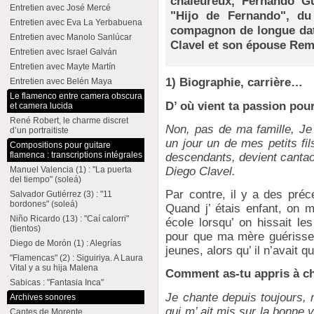
chaleureux, Fernando Gu
Entretien avec José Mercé
"Hijo de Fernando", du
Entretien avec Eva La Yerbabuena
compagnon de longue date
Entretien avec Manolo Sanlúcar
Clavel et son épouse Rem
Entretien avec Israel Galván
Entretien avec Mayte Martín
1) Biographie, carrière…
Entretien avec Belén Maya
Le flamenco entre camera obscura
D’ où vient ta passion pour
et camera lucida
René Robert, le charme discret
Non, pas de ma famille, Je 
d’un portraitiste
un jour un de mes petits fils
Compositions pour guitare
flamenca : transcriptions intégrales
descendants, devient cantaor
Diego Clavel.
Manuel Valencia (1) : "La puerta
del tiempo" (soleá)
Par contre, il y a des pré
Salvador Gutiérrez (3) : "11
bordones" (soleá)
Quand j’ étais enfant, on m
Niño Ricardo (13) : "Caí calorri"
école lorsqu’ on hissait le
(tientos)
pour que ma mère guérisse 
Diego de Morón (1) : Alegrías
jeunes, alors qu’ il n’avait q
"Flamencas" (2) : Siguiriya. A Laura
Vital y a su hija Malena
Comment as-tu appris à c
Sabicas : "Fantasia Inca"
Je chante depuis toujours,
Archives sonores
qui m’ ait mis sur la bonne
Cantes de Morente