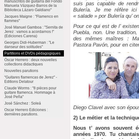
manuscritos de guitarra del Fondo
suis pas capable de rendr
Manuela Vázquez-Barros de la
Bulería. Je me réfère ici
Biblioteca Lázaro Galdiano"
« salade » por Bulería qu’ 
Jacques Maigne : "Flamenco en
flammes"
Pour ce qui est de l’ existe
José Manuel Gamboa : "Sernita de
Jerez : vamos a acordarnos !"
Puebla, non. Une tradition,
(Ediciones Carena)
des mêmes maîtres : Mai
Georges Didi-Huberman : "Le
Pastora Pavón, pour en cite
danseur des solitudes"
Partitions et DVDs pédagogiques
Óscar Herrero : deux nouvelles
collections didactiques
Nouvelles parutions
"Guitares flamencas de Jerez" -
Editions Delatour
Claude Worms : "8 pièces pour
guitare flamenca. Hommage à
José Peña"
José Sánchez : Soleá
Diego Clavel avec son épo
Oscar Herrero Ediciones :
dernières parutions.
2) Le métier et la techniqu
Nous t’ avons souvent éc
années 1970. Tu chantais