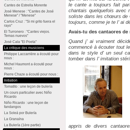
le cante a toujours fait p
Cantes de Estrella Morente
chantais quelquefois avec 
José Menese : "Cantes de José
Menese" / "Menese"
soliste dans les chœurs de 
toujours, comme je te l’ ai dé
Carlos Cruz : "Si mi grito fuera el
rayo"
Avais-tu des cantaores de 
El Turronero : "Cantes viejos.
Temas nuevos"
Quand j’ ai vraiment décidé
José Cala "El Poeta"
commencé à écouter tout le
La critique des musiciens
dans le style d’ un seul ca
Philippe Laccarrière a écouté pour
nous :
tomber dans l’ imitation stéril
Michel Haumont a écouté pour
nous :
Pierre Chaze a écouté pour nous :
Initiation
Tomatito : une leçon de bulería
Un cours particulier avec Niño
Ricardo
Niño Ricardo : une leçon de
fandangos
La Soleá por Bulería
La Granaína
La Bulería (1ère partie)
appris de divers cantaor