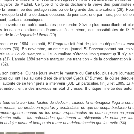
anjeros
de Madrid. Ce type d’incidents déchaîne la verve des journalistes 
 de la renommée des protagonistes ou de la gravité des altercations (28). Pou
o
évoque le chiffre de douze coupures de journaux, une par mois, pour dénon
nt, certains périodiques
 l’ouverture de cafés cantantes pour rendre Séville plus accueillante et plus
es tendances s’attaquent désormais à ce thème, des possibilistes de
D. P
rs de la
La Izquierda Liberal
(29).
accentue en 1884 : en août,
El Progreso
fait état de plaintes déposées «
casi
tantes (30). En novembre, un article du journal
El Porvenir
portant sur les v
ntitule «
Lo de siempre
». Le journaliste s’étonne ironiquement qu’il n’y a
ille (31). L’année 1884 semble marquer une transition « de la condamnation à 
 (32).
 à son comble. Quinze jours avant le meurtre du
Canario
, plusieurs journau
xcès qui ont lieu au café d’été de
Manuel Ojeda El Burrero
, là où se déroule
utorité de se tenir prêts à intervenir (33). En particulier, fin juillet 1885,
El 
et endroit, entre des individus en état d’ivresse. Il critique l’inertie des autor
todo esto son bien fáciles de deducir ; cuando la embriaguez llega a surtir 
s mesas, se producen reyertas y escándalos de que se ocupa bastante la cr
armente ignora cuando no los evita
.
Espectáculos de esta especie no pue
lación culta : las autoridades que tienen la obligación de velar por l
ia al dejar pasar el tiempo sin tomar una determinación que las evite
(34).