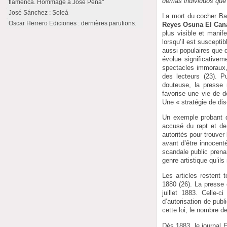
demás individuos que 
flamenca. Hommage à José Peña"
José Sánchez : Soleá
La mort du cocher Ba
Oscar Herrero Ediciones : dernières parutions.
Reyes Osuna El Can
plus visible et manife
lorsqu’il est suscepti
aussi populaires que d
évolue significative
spectacles immoraux, l
des lecteurs (23). P
douteuse, la presse 
favorise une vie de d
Une « stratégie de dis
Un exemple probant de
accusé du rapt et de 
autorités pour trouve
avant d’être innocen
scandale public prenan
genre artistique qu’il
Les articles restent
1880 (26). La presse 
juillet 1883. Celle-
d’autorisation de publ
cette loi, le nombre d
Dès 1883, le journal
E