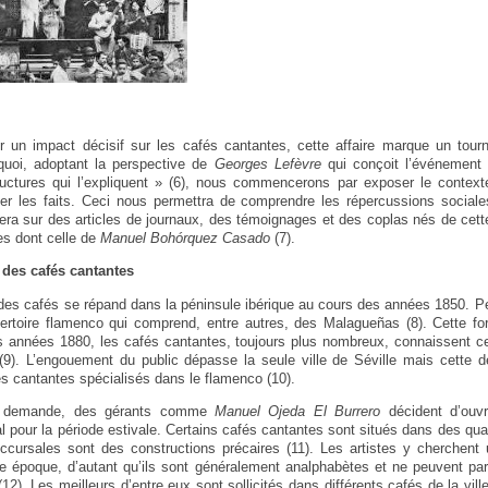
r un impact décisif sur les cafés cantantes, cette affaire marque un tourn
quoi, adoptant la perspective de
Georges Lefèvre
qui conçoit l’événemen
uctures qui l’expliquent » (6), nous commencerons par exposer le context
er les faits. Ceci nous permettra de comprendre les répercussions sociales
iera sur des articles de journaux, des témoignages et des coplas nés de cette 
es dont celle de
Manuel Bohórquez Casado
(7).
 des cafés cantantes
s cafés se répand dans la péninsule ibérique au cours des années 1850. Petit
épertoire flamenco qui comprend, entre autres, des Malagueñas (8). Cette fo
es années 1880, les cafés cantantes, toujours plus nombreux, connaissent 
 (9). L’engouement du public dépasse la seule ville de Séville mais cette de
s cantantes spécialisés dans le flamenco (10).
la demande, des gérants comme
Manuel Ojeda El Burrero
décident d’ouvr
l pour la période estivale. Certains cafés cantantes sont situés dans des quar
ccursales sont des constructions précaires (11). Les artistes y cherchent 
ette époque, d’autant qu’ils sont généralement analphabètes et ne peuvent par 
12). Les meilleurs d’entre eux sont sollicités dans différents cafés de la ville