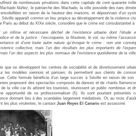
uffrent de nombreuses privations dans cette capitale de cent quarante mill
 Machado Núñez
, le patriarche des Machado, la ville possède des rues étroit
 ensoleillées en raison de la hauteur des maisons, et dépourvues d’un syst
ée, Séville apparaît comme un lieu propice au développement de la violence cit
e Paris au début du XIXe siècle, considère que le crime est consubstantiel à l
] un infime et nécessaire déchet de l’existence urbaine dont l’étude et
lice et de la justice : l’escroquerie, la filouterie, le vol, ou même l’assas
portance et d’une toute autre nature qu’évoque le crime : non une conséq
xistence collective, mais l’un des résultats les plus importants de l’expa
is l’un des aspects les plus normaux de l’existence quotidienne de la vil
e que se développent les centres de sociabilité et de divertissement urba
ur les modèles viennois et parisien, ils permettent aux clients de cons
ue. Cette formule bénéficie d’un large succès à Séville en raison de son a
ntantes proposent des spectacles composés de danses et de chants flamenco
 de la ville car ils attirent les touristes, réunissent un public nombreux et div
ne opportunité de se professionnaliser (5). Ils sont pourtant présenté
olence donnant lieu à des scandales largement médiatisés. Or, au mois d’ao
nt les plus virulentes, le cantaor
Juan Reyes El Canario
est assassiné.