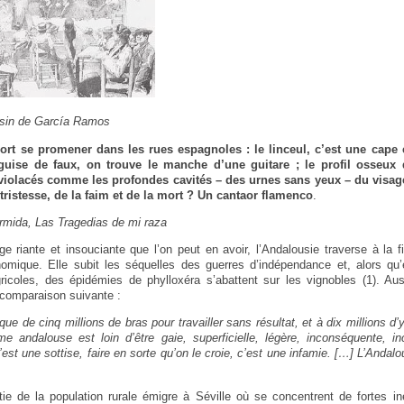
essin de García Ramos
Mort se promener dans les rues espagnoles : le linceul, c’est une cape 
 guise de faux, on trouve le manche d’une guitare ; le profil osseux 
 violacés comme les profondes cavités – des urnes sans yeux – du visag
tristesse, de la faim et de la mort ? Un cantaor flamenco
.
rmida, Las Tragedias de mi raza
ge riante et insouciante que l’on peut en avoir, l’Andalousie traverse à la 
omique. Elle subit les séquelles des guerres d’indépendance et, alors qu’e
ricoles, des épidémies de phylloxéra s’abattent sur les vignobles (1). Au
 comparaison suivante :
e de cinq millions de bras pour travailler sans résultat, et à dix millions d
me andalouse est loin d’être gaie, superficielle, légère, inconséquente, i
c’est une sottise, faire en sorte qu’on le croie, c’est une infamie. […] L’Andalo
tie de la population rurale émigre à Séville où se concentrent de fortes in