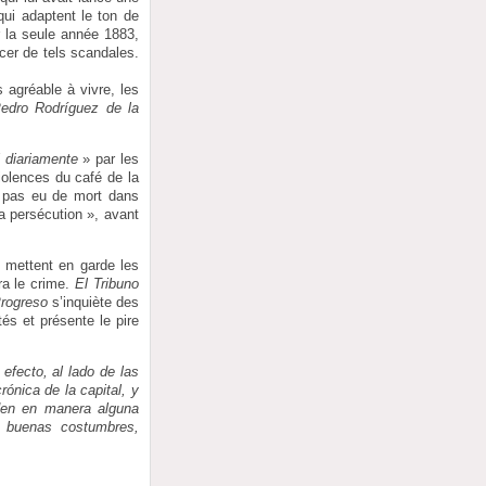
qui adaptent le ton de
r la seule année 1883,
cer de tels scandales.
 agréable à vivre, les
edro Rodríguez de la
 diariamente
» par les
iolences du café de la
it pas eu de mort dans
la persécution », avant
x mettent en garde les
ra le crime.
El Tribuno
Progreso
s’inquiète des
ités et présente le pire
efecto, al lado de las
ónica de la capital, y
den en manera alguna
as buenas costumbres,