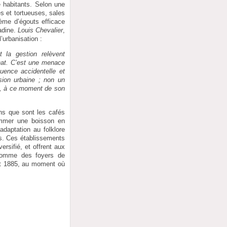
e habitants. Selon une
es et tortueuses, sales
ème d’égouts efficace
adine.
Louis Chevalier
,
’urbanisation :
 la gestion relèvent
sinat. C’est une menace
uence accidentelle et
nsion urbaine ; non un
le, à ce moment de son
ins que sont les cafés
ommer une boisson en
daptation au folklore
s. Ces établissements
ersifié, et offrent aux
s comme des foyers de
ût 1885, au moment où