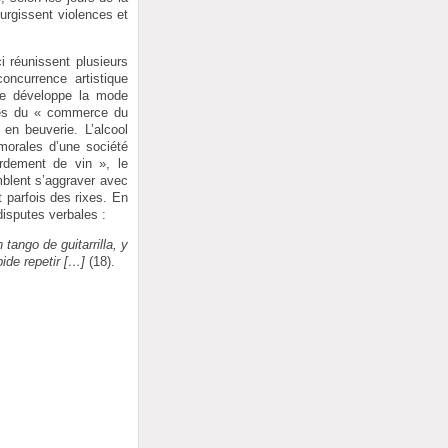
urgissent violences et
 réunissent plusieurs
oncurrence artistique
 se développe la mode
mes du « commerce du
t en beuverie. L’alcool
 morales d’une société
rdement de vin », le
blent s’aggraver avec
t parfois des rixes. En
disputes verbales :
ango de guitarrilla, y
ide repetir […]
(18).