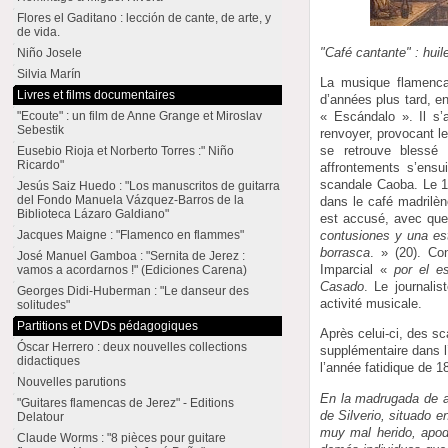
Flores el Gaditano : lección de cante, de arte, y
de vida.
"Café cantante" : huil
Niño Josele
Silvia Marín
La musique flamenca
Livres et films documentaires
d’années plus tard, e
"Ecoute" : un film de Anne Grange et Miroslav
« Escándalo ». Il s’
Sebestik
renvoyer, provocant l
se retrouve blessé 
Eusebio Rioja et Norberto Torres :" Niño
Ricardo"
affrontements s’ensu
scandale Caoba. Le 13
Jesús Saiz Huedo : "Los manuscritos de guitarra
del Fondo Manuela Vázquez-Barros de la
dans le café madrilè
Biblioteca Lázaro Galdiano"
est accusé, avec que
Jacques Maigne : "Flamenco en flammes"
contusiones y una est
borrasca
. » (20). Co
José Manuel Gamboa : "Sernita de Jerez :
Imparcial «
por el e
vamos a acordarnos !" (Ediciones Carena)
Casado
. Le journalis
Georges Didi-Huberman : "Le danseur des
activité musicale.
solitudes"
Partitions et DVDs pédagogiques
Après celui-ci, des s
Óscar Herrero : deux nouvelles collections
supplémentaire dans l’
didactiques
l’année fatidique de 1
Nouvelles parutions
En la madrugada de ay
"Guitares flamencas de Jerez" - Editions
de Silverio, situado e
Delatour
muy mal herido, apod
Claude Worms : "8 pièces pour guitare