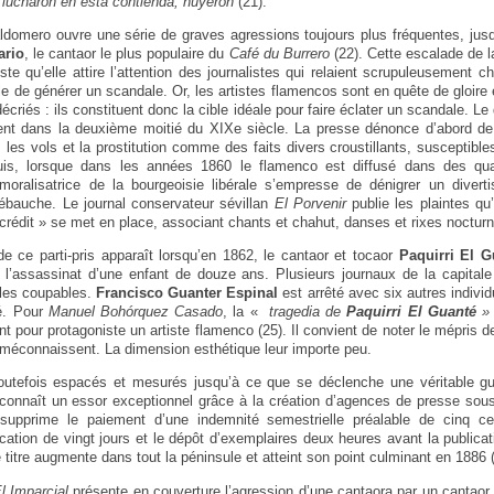
lucharon en esta contienda, huyeron
(21).
ldomero ouvre une série de graves agressions toujours plus fréquentes, jus
ario
, le cantaor le plus populaire du
Café du Burrero
(22). Cette escalade de l
ste qu’elle attire l’attention des journalistes qui relaient scrupuleusement c
ble de générer un scandale. Or, les artistes flamencos sont en quête de gloire
écriés : ils constituent donc la cible idéale pour faire éclater un scandale. Le 
ment dans la deuxième moitié du XIXe siècle. La presse dénonce d’abord de
es vols et la prostitution comme des faits divers croustillants, susceptibles 
uis, lorsque dans les années 1860 le flamenco est diffusé dans des quar
moralisatrice de la bourgeoisie libérale s’empresse de dénigrer un divert
ébauche. Le journal conservateur sévillan
El Porvenir
publie les plaintes qu’
crédit » se met en place, associant chants et chahut, danses et rixes nocturn
 ce parti-pris apparaît lorsqu’en 1862, le cantaor et tocaor
Paquirri El G
l’assassinat d’une enfant de douze ans. Plusieurs journaux de la capitale
r les coupables.
Francisco Guanter Espinal
est arrêté avec six autres individu
té. Pour
Manuel Bohórquez Casado
, la «
tragedia de
Paquirri El Guanté
»
t pour protagoniste un artiste flamenco (25). Il convient de noter le mépris d
s méconnaissent. La dimension esthétique leur importe peu.
 toutefois espacés et mesurés jusqu’à ce que se déclenche une véritable g
connaît un essor exceptionnel grâce à la création d’agences de presse sous l
ci supprime le paiement d’une indemnité semestrielle préalable de cinq ce
ication de vingt jours et le dépôt d’exemplaires deux heures avant la publicat
e titre augmente dans tout la péninsule et atteint son point culminant en 1886 
l Imparcial
présente en couverture l’agression d’une cantaora par un cantaor q