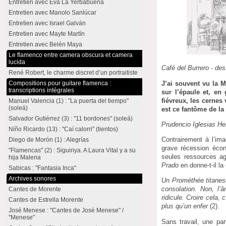
Entretien avec Eva La Yerbabuena
Entretien avec Manolo Sanlúcar
Entretien avec Israel Galván
Entretien avec Mayte Martín
Entretien avec Belén Maya
Le flamenco entre camera obscura et camera
lucida
Café del Burrero - d
René Robert, le charme discret d’un portraitiste
J’ai souvent vu la 
Compositions pour guitare flamenca :
transcriptions intégrales
sur l’épaule et, en
fiévreux, les cernes
Manuel Valencia (1) : "La puerta del tiempo"
(soleá)
est ce fantôme de la 
Salvador Gutiérrez (3) : "11 bordones" (soleá)
Prudencio Iglesias He
Niño Ricardo (13) : "Caí calorri" (tientos)
Contrairement à l’ima
Diego de Morón (1) : Alegrías
grave récession écon
"Flamencas" (2) : Siguiriya. A Laura Vital y a su
seules ressources ag
hija Malena
Prado
en donne-t-il la
Sabicas : "Fantasia Inca"
Archives sonores
Un Prométhée titanesqu
consolation. Non, l’â
Cantes de Morente
ridicule. Croire cela, 
Cantes de Estrella Morente
plus qu’un enfer
(2).
José Menese : "Cantes de José Menese" /
"Menese"
Sans travail, une par