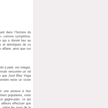
ant dans l’histoire du
t « comme symptôme,
e qui a donné lieu au
 et artistiques de ce
affaire, ainsi que sur
 à petit, est intégré,
rmule rencontre un tel
ce que
José Blas Vega
rnière reste un vivier
ir une annexe à leur
tiers populaires, voire
un gagne-pain, ce qui
ailleurs effectuer que
, selon les jours de la