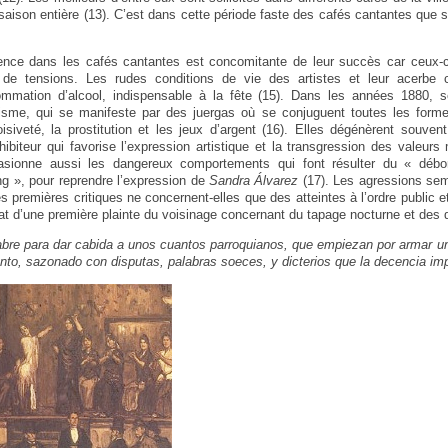
aison entière (13). C’est dans cette période faste des cafés cantantes que s
ence dans les cafés cantantes est concomitante de leur succès car ceux-ci
 de tensions. Les rudes conditions de vie des artistes et leur acerbe c
ommation d’alcool, indispensable à la fête (15). Dans les années 1880,
uisme, qui se manifeste par des juergas où se conjuguent toutes les for
’oisiveté, la prostitution et les jeux d’argent (16). Elles dégénèrent souven
hibiteur qui favorise l’expression artistique et la transgression des valeurs
ccasionne aussi les dangereux comportements qui font résulter du « débo
g », pour reprendre l’expression de
Sandra Álvarez
(17). Les agressions sem
 premières critiques ne concernent-elles que des atteintes à l’ordre public e
tat d’une première plainte du voisinage concernant du tapage nocturne et des 
 abre para dar cabida a unos cuantos parroquianos, que empiezan por armar un t
nto, sazonado con disputas, palabras soeces, y dicterios que la decencia imp