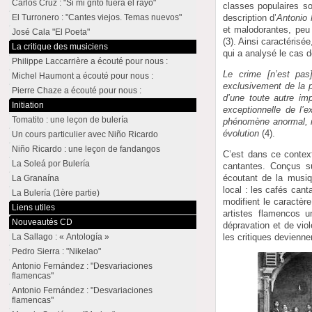
Carlos Cruz : "Si mi grito fuera el rayo"
classes populaires so
description d’
Antonio
El Turronero : "Cantes viejos. Temas nuevos"
et malodorantes, peu
José Cala "El Poeta"
(3). Ainsi caractéris
La critique des musiciens
qui a analysé le cas d
Philippe Laccarrière a écouté pour nous :
Le crime [n’est pas
Michel Haumont a écouté pour nous :
exclusivement de la po
Pierre Chaze a écouté pour nous :
d’une toute autre im
Initiation
exceptionnelle de l’e
Tomatito : une leçon de bulería
phénomène anormal, ma
évolution
(4).
Un cours particulier avec Niño Ricardo
Niño Ricardo : une leçon de fandangos
C’est dans ce context
La Soleá por Bulería
cantantes. Conçus s
écoutant de la musiq
La Granaína
local : les cafés ca
La Bulería (1ère partie)
modifient le caractère
Liens utiles
artistes flamencos u
Nouveautés CD
dépravation et de vi
La Sallago : « Antología »
les critiques devienne
Pedro Sierra : "Nikelao"
Antonio Fernández : "Desvariaciones
flamencas"
Antonio Fernández : "Desvariaciones
flamencas"