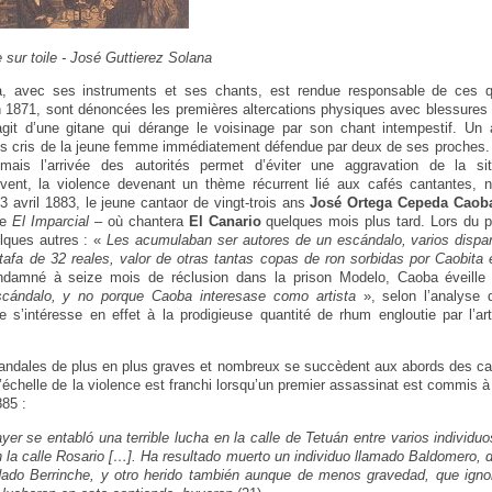
e sur toile - José Guttierez Solana
, avec ses instruments et ses chants, est rendue responsable de ces qu
n 1871, sont dénoncées les premières altercations physiques avec blessures da
agit d’une gitane qui dérange le voisinage par son chant intempestif. Un
es cris de la jeune femme immédiatement défendue par deux de ses proches.
mais l’arrivée des autorités permet d’éviter une aggravation de la situ
ivent, la violence devenant un thème récurrent lié aux cafés cantantes, 
 avril 1883, le jeune cantaor de vingt-trois ans
José Ortega Cepeda Caob
ne
El Imparcial
– où chantera
El Canario
quelques mois plus tard. Lors du pr
lques autres : «
Les acumulaban ser autores de un escándalo, varios dispar
afa de 32 reales, valor de otras tantas copas de ron sorbidas por Caobita
ndamné à seize mois de réclusion dans la prison Modelo, Caoba éveille l’
scándalo, y no porque Caoba interesase como artista
», selon l’analyse
te s’intéresse en effet à la prodigieuse quantité de rhum engloutie par l’a
candales de plus en plus graves et nombreux se succèdent aux abords des c
échelle de la violence est franchi lorsqu’un premier assassinat est commis à 
885 :
er se entabló una terrible lucha en la calle de Tetuán entre varios individuo
n la calle Rosario […]. Ha resultado muerto un individuo llamado Baldomero, d
ado Berrinche, y otro herido también aunque de menos gravedad, que ign