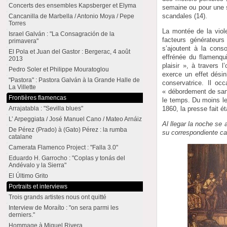
Concerts des ensembles Kapsberger et Elyma
semaine ou pour une s
scandales (14).
Cancanilla de Marbella / Antonio Moya / Pepe
Torres
La montée de la viol
Israel Galván : "La Consagración de la
facteurs générateurs
primavera"
s’ajoutent à la cons
El Pola et Juan del Gastor : Bergerac, 4 août
effrénée du flamenq
2013
plaisir », à travers l
Pedro Soler et Philippe Mouratoglou
exerce un effet désin
"Pastora" : Pastora Galván à la Grande Halle de
conservatrice. Il o
La Villette
« débordement de san
Frontières flamencas
le temps. Du moins les
Arrajatabla : "Sevilla blues"
1860, la presse fait é
L’ Arpeggiata / José Manuel Cano / Mateo Arnáiz
Al llegar la noche se
De Pérez (Prado) à (Gato) Pérez : la rumba
su correspondiente ca
catalane
Camerata Flamenco Project : "Falla 3.0"
Eduardo H. Garrocho : "Coplas y tonás del
Andévalo y la Sierra"
El Último Grito
Portraits et interviews
Trois grands artistes nous ont quitté
Interview de Moraíto : "on sera parmi les
derniers."
Hommage à Miguel Rivera