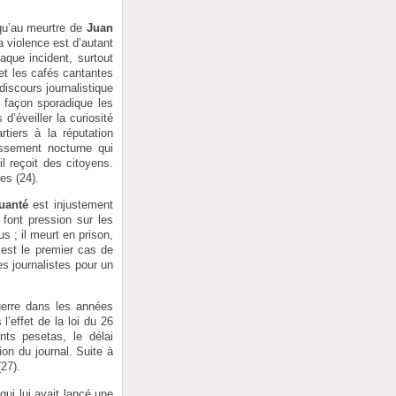
qu’au meurtre de
Juan
a violence est d’autant
haque incident, surtout
 et les cafés cantantes
discours journalistique
 façon sporadique les
d’éveiller la curiosité
tiers à la réputation
issement nocturne qui
il reçoit des citoyens.
es (24).
uanté
est injustement
 font pression sur les
s ; il meurt en prison,
est le premier cas de
es journalistes pour un
uerre dans les années
’effet de la loi du 26
nts pesetas, le délai
ion du journal. Suite à
(27).
ui lui avait lancé une