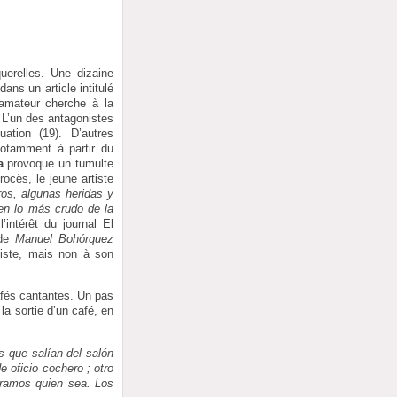
erelles. Une dizaine
ns un article intitulé
 amateur cherche à la
 L’un des antagonistes
ation (19). D’autres
notamment à partir du
a
provoque un tumulte
ocès, le jeune artiste
os, algunas heridas y
 en lo más crudo de la
intérêt du journal El
 de
Manuel Bohórquez
rtiste, mais non à son
afés cantantes. Un pas
la sortie d’un café, en
s que salían del salón
e oficio cochero ; otro
oramos quien sea. Los