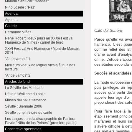
Manolo Sanlúcar : "Medea"
Niño Josele : "Paz"
Agenda
Agenda
Galerie
Café del Burrero
Hernando Viñes
René Robert : deux jours au XXXe Festival
Parce qu’elle va avoi
Flamenco de Nîmes - carnet de bord
flamenco. C’est pour
XXVI Festival Arte Flamenco / Mont-de-Marsan,
comme reflet des str
2014
drame avant d’analys
"Ande vamos" 1
crime. L’étude s’appu
des études secondair
Meilleurs voeux de Miguel Alcala à tous nos
lecteurs
Succès et scandales
"Ande vamos" 2
Articles de fond
La mode européenne de
puis privilégié, un r
La Séville des Machado
succès qu’à partir d
L’école sévillane du baile
appelle leur âge d’or
Museo del baile flamenco
prépondérant des café
Séville : Biennale 2006
Pour faire face à 
Séville : une histoire du cante
établissement principa
Les tangos dans la discographie de Pastora
malfamés et leurs su
Pavón "Niña de los Peines" (première partie)
s’avère difficile à c
Concerts et spectacles
des métiers pénibles (