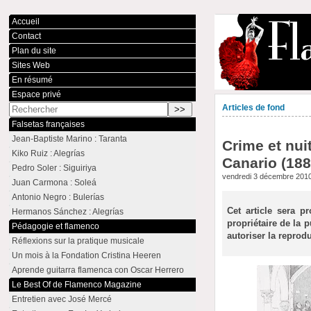
Accueil
Contact
Plan du site
Sites Web
En résumé
Espace privé
Articles de fond
Falsetas françaises
Jean-Baptiste Marino : Taranta
Crime et nui
Kiko Ruiz : Alegrías
Canario (188
Pedro Soler : Siguiriya
vendredi 3 décembre 201
Juan Carmona : Soleá
Antonio Negro : Bulerías
Cet article sera 
Hermanos Sánchez : Alegrías
propriétaire de la 
Pédagogie et flamenco
autoriser la reprod
Réflexions sur la pratique musicale
Un mois à la Fondation Cristina Heeren
Aprende guitarra flamenca con Oscar Herrero
Le Best Of de Flamenco Magazine
Entretien avec José Mercé