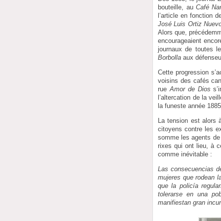
bouteille, au
Café Nar
l’article en fonction
José Luis Ortiz Nuev
Alors que, précédemme
encourageaient encore
journaux de toutes l
Borbolla
aux défenseu
Cette progression s’
voisins des cafés can
rue
Amor de Dios
s’i
l’altercation de la ve
la funeste année 1885
La tension est alors
citoyens contre les e
somme les agents de l’a
rixes qui ont lieu, à c
comme inévitable :
Las consecuencias de 
mujeres que rodean la
que la policía regul
tolerarse en una pob
manifiestan gran incur