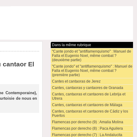
Dans la même rubrique
"Cante jondo et "antiflamenquismo" : Manuel de
Falla et Eugenio Noel, même combat ?
(deuxième partie)
 cantaor El
"Cante jondo" et "antiflamenquismo" : Manuel de
Falla et Eugenio Noel, même combat ?
(première partie)
Cantes et cantaoras de Jerez
Cantes, cantaoras y cantaores de Granada
ne Contemporaine),
Cantes, cantaoras et cantaores de Lebrija et
ourtoisie de nous en
Utrera
Cantes, cantaoras et cantaores de Málaga
Cantes, cantaoras et cantaores de Cádiz y los
Puertos
Flamencas por derecho (9) : Amalia Molina
Flamencas por derecho (8) : Paca Aguilera
Flamencas por derecho (7) : La Andalucita