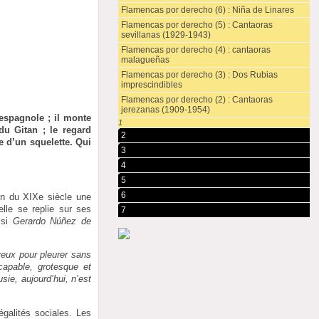
Flamencas por derecho (6) : Niña de Linares
Flamencas por derecho (5) : Cantaoras
sevillanas (1929-1943)
Flamencas por derecho (4) : cantaoras
malagueñas
Flamencas por derecho (3) : Dos Rubias
imprescindibles
Flamencas por derecho (2) : Cantaoras
jerezanas (1909-1954)
espagnole ; il monte
1
du Gitan ; le regard
2
e d’un squelette. Qui
3
4
5
6
fin du XIXe siècle une
lle se replie sur ses
7
ssi
Gerardo Núñez de
’yeux pour pleurer sans
ncapable, grotesque et
usie, aujourd’hui, n’est
égalités sociales. Les