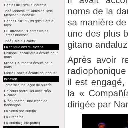
Il avait acc
Cantes de Estrella Morente
noms de la da
José Menese : "Cantes de José
Menese" / "Menese"
sa manière de v
Carlos Cruz : "Si mi grito fuera el
rayo"
une des plus b
El Turronero : "Cantes viejos.
Temas nuevos"
José Cala "El Poeta"
gitano andaluz
La critique des musiciens
Philippe Laccarrière a écouté pour
Après avoir r
nous :
Michel Haumont a écouté pour
nous :
radiophonique «
Pierre Chaze a écouté pour nous :
il est engagé,
Initiation
Tomatito : une leçon de bulería
la « Compañí
Un cours particulier avec Niño
Ricardo
dirigée par Nar
Niño Ricardo : une leçon de
fandangos
La Soleá por Bulería
La Granaína
La Bulería (1ère partie)