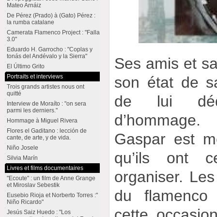
Mateo Arnáiz
De Pérez (Prado) à (Gato) Pérez :
la rumba catalane
Camerata Flamenco Project : "Falla
3.0"
Eduardo H. Garrocho : "Coplas y
tonás del Andévalo y la Sierra"
Ses amis et sa
El Último Grito
Portraits et interviews
son état de s
Trois grands artistes nous ont
quitté
de lui déd
Interview de Moraíto : "on sera
parmi les derniers."
d’hommage. 
Hommage à Miguel Rivera
Flores el Gaditano : lección de
Gaspar est mo
cante, de arte, y de vida.
Niño Josele
qu’ils ont 
Silvia Marín
Livres et films documentaires
organiser. Le
"Ecoute" : un film de Anne Grange
et Miroslav Sebestik
du flamenco
Eusebio Rioja et Norberto Torres :"
Niño Ricardo"
cette occasion
Jesús Saiz Huedo : "Los