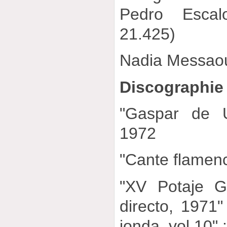
Pedro Escal
21.425)
Nadia Messao
Discographie
"Gaspar de U
1972
"Cante flamen
"XV Potaje G
directo, 1971" 
jonda, vol 10"