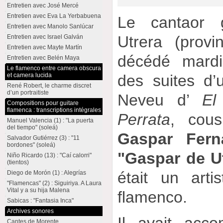
Entretien avec José Mercé
Entretien avec Eva La Yerbabuena
Le cantaor g
Entretien avec Manolo Sanlúcar
Utrera (provi
Entretien avec Israel Galván
Entretien avec Mayte Martín
décédé mardi
Entretien avec Belén Maya
Le flamenco entre camera obscura
et camera lucida
des suites d’
René Robert, le charme discret
d’un portraitiste
Neveu d’
El
Compositions pour guitare
flamenca : transcriptions intégrales
Perrata
, cou
Manuel Valencia (1) : "La puerta
del tiempo" (soleá)
Gaspar Fern
Salvador Gutiérrez (3) : "11
bordones" (soleá)
"Gaspar de U
Niño Ricardo (13) : "Caí calorri"
(tientos)
était un art
Diego de Morón (1) : Alegrías
"Flamencas" (2) : Siguiriya. A Laura
Vital y a su hija Malena
flamenco.
Sabicas : "Fantasia Inca"
Archives sonores
Cantes de Morente