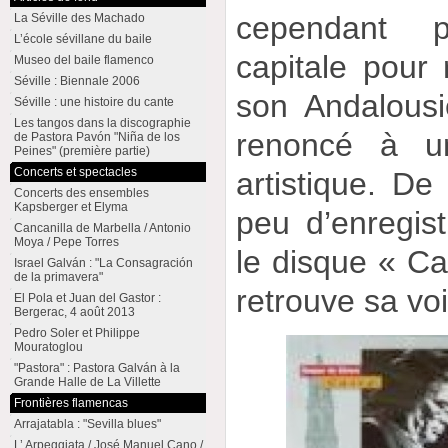
cependant p
La Séville des Machado
L’école sévillane du baile
capitale pour 
Museo del baile flamenco
Séville : Biennale 2006
son Andalousi
Séville : une histoire du cante
Les tangos dans la discographie
renoncé à un
de Pastora Pavón "Niña de los
Peines" (première partie)
Concerts et spectacles
artistique. De 
Concerts des ensembles
Kapsberger et Elyma
peu d’enregist
Cancanilla de Marbella / Antonio
Moya / Pepe Torres
le disque « Ca
Israel Galván : "La Consagración
de la primavera"
retrouve sa vo
El Pola et Juan del Gastor :
Bergerac, 4 août 2013
Pedro Soler et Philippe
Mouratoglou
"Pastora" : Pastora Galván à la
Grande Halle de La Villette
Frontières flamencas
Arrajatabla : "Sevilla blues"
L’ Arpeggiata / José Manuel Cano /