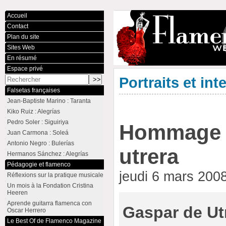
Accueil
Contact
Plan du site
Sites Web
En résumé
Espace privé
Portraits et int
Falsetas françaises
Jean-Baptiste Marino : Taranta
Kiko Ruiz : Alegrías
Pedro Soler : Siguiriya
Hommage 
Juan Carmona : Soleá
Antonio Negro : Bulerías
utrera
Hermanos Sánchez : Alegrías
Pédagogie et flamenco
jeudi 6 mars 200
Réflexions sur la pratique musicale
Un mois à la Fondation Cristina
Heeren
Aprende guitarra flamenca con
Gaspar de Ut
Oscar Herrero
Le Best Of de Flamenco Magazine