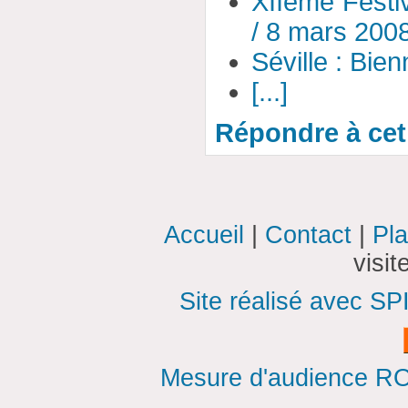
XIIème Festiv
/ 8 mars 200
Séville : Bie
[...]
Répondre à cet 
Accueil
|
Contact
|
Pla
visi
Site réalisé avec SP
Mesure d'audience ROI