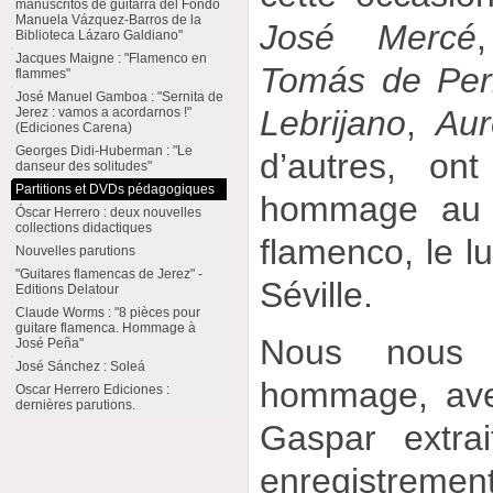
manuscritos de guitarra del Fondo
Manuela Vázquez-Barros de la
José Mercé
Biblioteca Lázaro Galdiano"
Jacques Maigne : "Flamenco en
Tomás de Per
flammes"
José Manuel Gamboa : "Sernita de
Lebrijano
,
Aur
Jerez : vamos a acordarnos !"
(Ediciones Carena)
Georges Didi-Huberman : "Le
d’autres, on
danseur des solitudes"
Partitions et DVDs pédagogiques
hommage au
Óscar Herrero : deux nouvelles
collections didactiques
flamenco, le l
Nouvelles parutions
"Guitares flamencas de Jerez" -
Séville.
Editions Delatour
Claude Worms : "8 pièces pour
guitare flamenca. Hommage à
Nous nous 
José Peña"
José Sánchez : Soleá
hommage, ave
Oscar Herrero Ediciones :
dernières parutions.
Gaspar extra
enregistreme