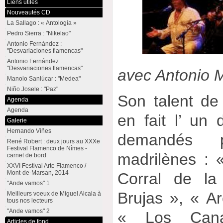
Liens utiles
Nouveautés CD
La Sallago : « Antología »
Pedro Sierra : "Nikelao"
Antonio Fernández :
"Desvariaciones flamencas"
Antonio Fernández :
"Desvariaciones flamencas"
avec Antonio 
Manolo Sanlúcar : "Medea"
Niño Josele : "Paz"
Son talent de
Agenda
Agenda
en fait l’ un 
Galerie
Hernando Viñes
demandés p
René Robert : deux jours au XXXe
Festival Flamenco de Nîmes -
madrilènes : 
carnet de bord
XXVI Festival Arte Flamenco /
Mont-de-Marsan, 2014
Corral de la
"Ande vamos" 1
Brujas », « Ar
Meilleurs voeux de Miguel Alcala à
tous nos lecteurs
"Ande vamos" 2
« Los Cana
Articles de fond