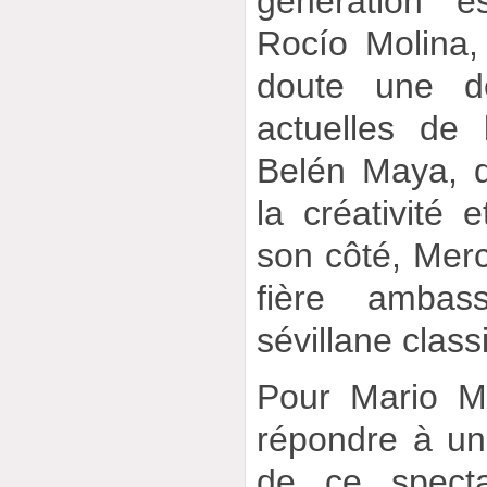
génération e
Rocío Molina,
doute une de
actuelles de
Belén Maya, q
la créativité e
son côté, Mer
fière ambass
sévillane class
Pour Mario Ma
répondre à un
de ce spect