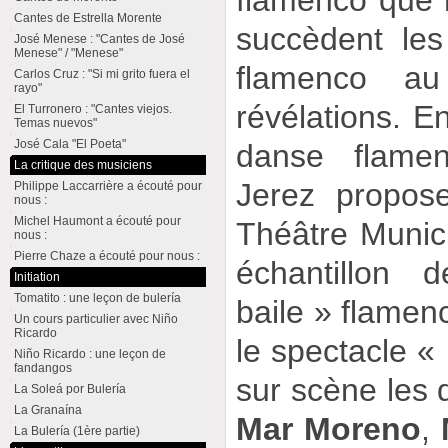
Cantes de Estrella Morente
succèdent les
José Menese : "Cantes de José
Menese" / "Menese"
flamenco a
Carlos Cruz : "Si mi grito fuera el
rayo"
révélations. E
El Turronero : "Cantes viejos.
Temas nuevos"
José Cala "El Poeta"
danse flamen
La critique des musiciens
Jerez propos
Philippe Laccarrière a écouté pour
nous :
Michel Haumont a écouté pour
Théâtre Munici
nous :
Pierre Chaze a écouté pour nous :
échantillon 
Initiation
Tomatito : une leçon de bulería
baile » flamenc
Un cours particulier avec Niño
Ricardo
le spectacle «
Niño Ricardo : une leçon de
fandangos
sur scène les
La Soleá por Bulería
La Granaína
Mar Moreno
,
La Bulería (1ère partie)