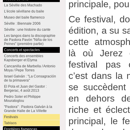
principale, po
La Séville des Machado
L’école sévillane du baile
Ce festival, d
Museo del baile flamenco
Séville : Biennale 2006
édition, a su 
Séville : une histoire du cante
Les tangos dans la discographie
cette atmosp
de Pastora Pavón "Niña de los
Peines" (première partie)
Concerts et spectacles
là où Jerez 
Concerts des ensembles
Kapsberger et Elyma
festival pas
Cancanilla de Marbella / Antonio
Moya / Pepe Torres
c’est dans la 
Israel Galván : "La Consagración
de la primavera"
se succèdent 
El Pola et Juan del Gastor :
Bergerac, 4 août 2013
en dehors de
Pedro Soler et Philippe
Mouratoglou
riche et éclec
"Pastora" : Pastora Galván à la
Grande Halle de La Villette
Festivals
principal, le f
Tablaos
Frontières flamencas