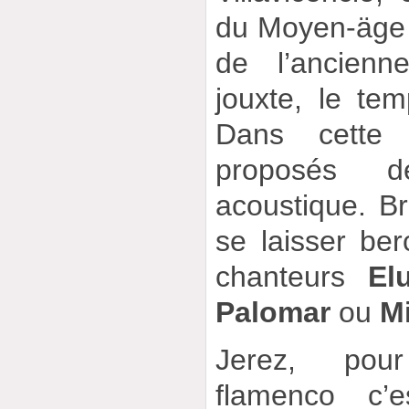
du Moyen-äge m
de l’ancien
jouxte, le tem
Dans cette 
proposés d
acoustique. Bre
se laisser ber
chanteurs
El
Palomar
ou
M
Jerez, pour
flamenco c’