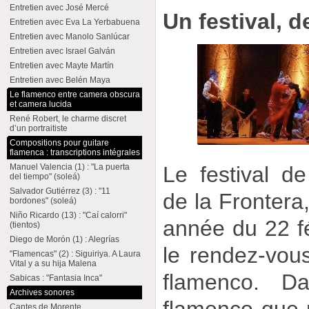
Entretien avec José Mercé
Un festival, d
Entretien avec Eva La Yerbabuena
Entretien avec Manolo Sanlúcar
Entretien avec Israel Galván
Entretien avec Mayte Martín
Entretien avec Belén Maya
Le flamenco entre camera obscura
et camera lucida
René Robert, le charme discret
d’un portraitiste
Compositions pour guitare
flamenca : transcriptions intégrales
Le festival d
Manuel Valencia (1) : "La puerta
del tiempo" (soleá)
Salvador Gutiérrez (3) : "11
de la Frontera,
bordones" (soleá)
Niño Ricardo (13) : "Caí calorri"
année du 22 fé
(tientos)
Diego de Morón (1) : Alegrías
le rendez-vou
"Flamencas" (2) : Siguiriya. A Laura
Vital y a su hija Malena
flamenco. D
Sabicas : "Fantasia Inca"
Archives sonores
flamenco que 
Cantes de Morente