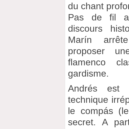
du chant profo
Pas de fil a
discours hist
Marín arrê
proposer un
flamenco cla
gardisme.
Andrés est
technique irré
le compás (l
secret. A part