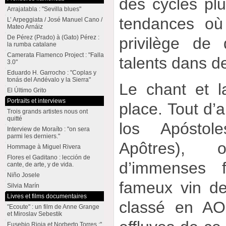
des cycles plu
Arrajatabla : "Sevilla blues"
tendances où
L’ Arpeggiata / José Manuel Cano /
Mateo Arnáiz
De Pérez (Prado) à (Gato) Pérez :
privilège de 
la rumba catalane
Camerata Flamenco Project : "Falla
talents dans d
3.0"
Eduardo H. Garrocho : "Coplas y
tonás del Andévalo y la Sierra"
Le chant et l
El Último Grito
Portraits et interviews
place. Tout d’
Trois grands artistes nous ont
quitté
los Apósto
Interview de Moraíto : "on sera
parmi les derniers."
Apôtres), 
Hommage à Miguel Rivera
Flores el Gaditano : lección de
d’immenses 
cante, de arte, y de vida.
Niño Josele
fameux vin de
Silvia Marín
Livres et films documentaires
classé en AO
"Ecoute" : un film de Anne Grange
et Miroslav Sebestik
Eusebio Rioja et Norberto Torres :"