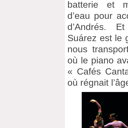
batterie et
d’eau pour a
d’Andrés. E
Suárez est le 
nous transpo
où le piano av
« Cafés Cant
où régnait l’âg