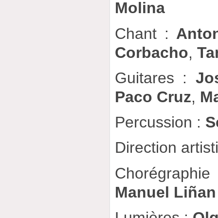
Molina
Chant :
Anto
Corbacho
,
Ta
Guitares :
Jo
Paco Cruz
,
Ma
Percussion :
S
Direction artis
Chorégraphi
Manuel Liñan
Lumières :
Olg