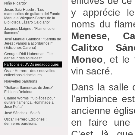
effluves de ce 
Niño Ricardo"
y apprécie l
Jesús Saiz Huedo : "Los
manuscritos de guitarra del Fondo
Manuela Vázquez-Barros de la
noms du flam
Biblioteca Lázaro Galdiano"
Jacques Maigne : "Flamenco en
Menese
,
C
flammes"
José Manuel Gamboa : "Sernita de
Jerez : vamos a acordarnos !"
Calitxo Sán
(Ediciones Carena)
Georges Didi-Huberman : "Le
Moneo
, et le
danseur des solitudes"
Partitions et DVDs pédagogiques
vin sacré.
Óscar Herrero : deux nouvelles
collections didactiques
Nouvelles parutions
Dans la salle
"Guitares flamencas de Jerez" -
Editions Delatour
l’ambiance est
Claude Worms : "8 pièces pour
guitare flamenca. Hommage à
José Peña"
ancienne églis
José Sánchez : Soleá
en faire une 
Oscar Herrero Ediciones :
dernières parutions.
C’est là que