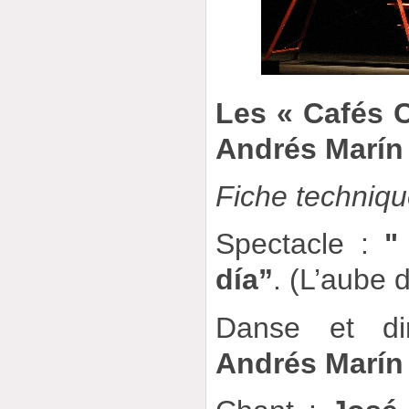
Les « Cafés 
Andrés Marín
Fiche techniq
Spectacle :
"
día”
. (L’aube 
Danse et dir
Andrés Marín