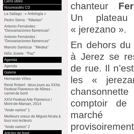
Liens utiles
chanteur
Fe
Nouveautés CD
La Sallago : « Antología »
Un plateau
Pedro Sierra : "Nikelao"
« jerezano ».
Antonio Fernández :
"Desvariaciones flamencas"
Antonio Fernández :
"Desvariaciones flamencas"
En dehors du 
Manolo Sanlúcar : "Medea"
à Jerez se re
Niño Josele : "Paz"
Agenda
de rue. Il n’es
Agenda
Galerie
les « jerez
Hernando Viñes
René Robert : deux jours au XXXe
chansonnet
Festival Flamenco de Nîmes -
carnet de bord
XXVI Festival Arte Flamenco /
comptoir d
Mont-de-Marsan, 2014
"Ande vamos" 1
marché 
Meilleurs voeux de Miguel Alcala à
tous nos lecteurs
provisoirement 
"Ande vamos" 2
Articles de fond