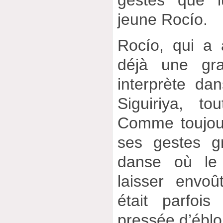
jeune Rocío.
Rocío, qui a
déjà une gr
interprète d
Siguiriya, t
Comme toujour
ses gestes g
danse où le
laisser envoû
était parfois
pressée d’éblou