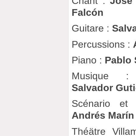
Chant :
José 
Falcón
Guitare :
Salv
Percussions :
Piano :
Pablo 
Musique
Salvador Guti
Scénario et
Andrés Marín
Théätre Villa