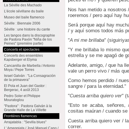
La Séville des Machado
Nos han metido a nosotros /
L’école sévillane du baile
roeremos / pero aquí hay hu
Museo del baile flamenco
Séville : Biennale 2006
Será porque aquí hay mucha 
Séville : une histoire du cante
/ y aquí somos todos más po
Les tangos dans la discographie
de Pastora Pavón "Niña de los
"
A mi me brillaba
" (siguiriya
Peines" (première partie)
"Y me brillaba lo mismo que
Concerts et spectacles
estrella y se me apagó de go
Concerts des ensembles
Kapsberger et Elyma
Adelante, amigo, / que ha l
Cancanilla de Marbella / Antonio
Moya / Pepe Torres
vale un perro vivo / más qu
Israel Galván : "La Consagración
Como hemos perdido / nuestr
de la primavera"
sangre / para la eternidad."
El Pola et Juan del Gastor :
Bergerac, 4 août 2013
"
Cuesta arriba quiero ver
" (
Pedro Soler et Philippe
Mouratoglou
"Esto se acaba, señores, /
"Pastora" : Pastora Galván à la
Grande Halle de La Villette
cositas maúran / cuando se a
Frontières flamencas
Cuesta arriba quiero ver / la
Arrajatabla : "Sevilla blues"
correr.
L’ Arpeggiata / José Manuel Cano /