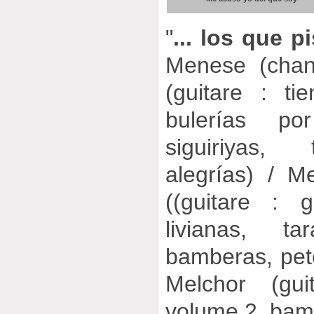
"
... los que pi
Menese (chan
(guitare : t
bulerías por
siguiriyas, 
alegrías) / 
((guitare : g
livianas, t
bamberas, pet
Melchor (gui
volume 2, bam