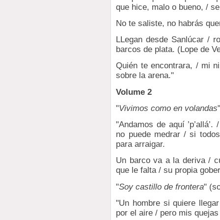
que hice, malo o bueno, / se
No te saliste, no habrás quer
LLegan desde Sanlúcar / ro
barcos de plata. (Lope de V
Quién te encontrara, / mi ni
sobre la arena."
Volume 2
"
Vivimos como en volandas
"Andamos de aquí ’p’allá’. 
no puede medrar / si todos 
para arraigar.
Un barco va a la deriva / c
que le falta / su propia gob
"
Soy castillo de frontera
" (s
"Un hombre si quiere llegar
por el aire / pero mis quejas