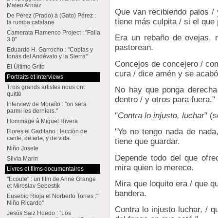
Mateo Arnáiz
Que van recibiendo palos / 
De Pérez (Prado) à (Gato) Pérez :
tiene más culpita / si el que
la rumba catalane
Camerata Flamenco Project : "Falla
Era un rebaño de ovejas, 
3.0"
pastorean.
Eduardo H. Garrocho : "Coplas y
tonás del Andévalo y la Sierra"
Concejos de concejero / com
El Último Grito
cura / dice amén y se acabó
Portraits et interviews
Trois grands artistes nous ont
No hay que ponga derecha /
quitté
dentro / y otros para fuera."
Interview de Moraíto : "on sera
parmi les derniers."
"
Contra lo injusto, luchar
" (
Hommage à Miguel Rivera
"Yo no tengo nada de nada,
Flores el Gaditano : lección de
cante, de arte, y de vida.
tiene que guardar.
Niño Josele
Depende todo del que ofrec
Silvia Marín
mira quien lo merece.
Livres et films documentaires
"Ecoute" : un film de Anne Grange
Mira que loquito era / que q
et Miroslav Sebestik
bandera.
Eusebio Rioja et Norberto Torres :"
Niño Ricardo"
Contra lo injusto luchar, / q
Jesús Saiz Huedo : "Los