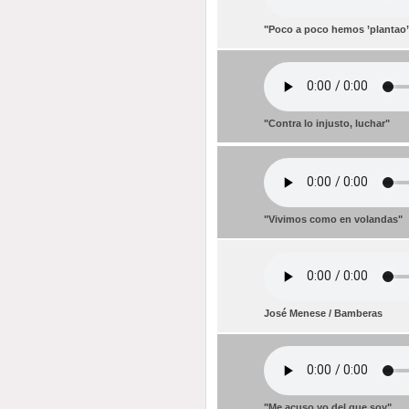
"Poco a poco hemos ’plantao’
"Contra lo injusto, luchar"
"Vivimos como en volandas"
José Menese / Bamberas
"Me acuso yo del que soy"