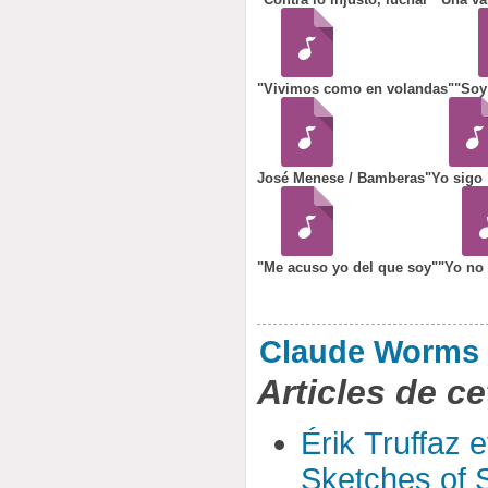
"Vivimos como en volandas"
"Soy 
José Menese / Bamberas
"Yo sigo 
"Me acuso yo del que soy"
"Yo no
Claude Worms
Articles de ce
Érik Truffaz 
Sketches of S