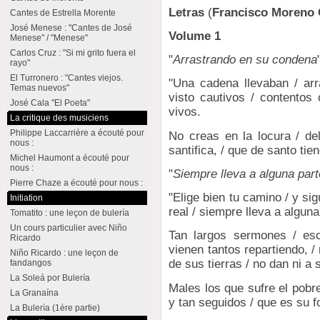
Letras
(
Francisco Moreno 
Cantes de Estrella Morente
José Menese : "Cantes de José
Volume 1
Menese" / "Menese"
Carlos Cruz : "Si mi grito fuera el
"
Arrastrando en su condena
rayo"
El Turronero : "Cantes viejos.
"Una cadena llevaban / ar
Temas nuevos"
visto cautivos / contentos
José Cala "El Poeta"
vivos.
La critique des musiciens
Philippe Laccarrière a écouté pour
No creas en la locura / de
nous :
santifica, / que de santo tie
Michel Haumont a écouté pour
nous :
"
Siempre lleva a alguna part
Pierre Chaze a écouté pour nous :
"Elige bien tu camino / y si
Initiation
real / siempre lleva a alguna
Tomatito : une leçon de bulería
Un cours particulier avec Niño
Tan largos sermones / esc
Ricardo
vienen tantos repartiendo, 
Niño Ricardo : une leçon de
de sus tierras / no dan ni a
fandangos
La Soleá por Bulería
Males los que sufre el pobre
La Granaína
y tan seguidos / que es su f
La Bulería (1ère partie)