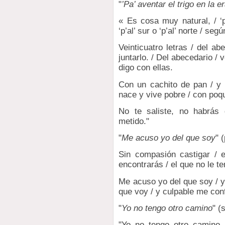
"
’Pa’ aventar el trigo en la e
« Es cosa muy natural, / ‘p
‘p’al’ sur o ‘p’al’ norte / seg
Veinticuatro letras / del ab
juntarlo. / Del abecedario / v
digo con ellas.
Con un cachito de pan / y 
nace y vive pobre / con poq
No te saliste, no habrás 
metido."
"
Me acuso yo del que soy
" 
Sin compasión castigar / e
encontrarás / el que no le t
Me acuso yo del que soy / y
que voy / y culpable me conf
"
Yo no tengo otro camino
" (
"Yo no tengo otro camino 