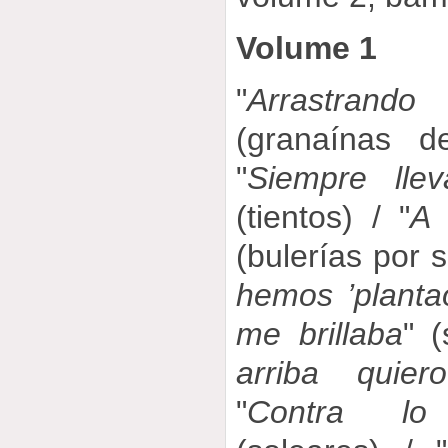
Volume 1
"
Arrastrand
(granaínas d
"
Siempre lle
(tientos) / "
A 
(bulerías por s
hemos ’planta
me brillaba
" (
arriba quier
"
Contra lo 