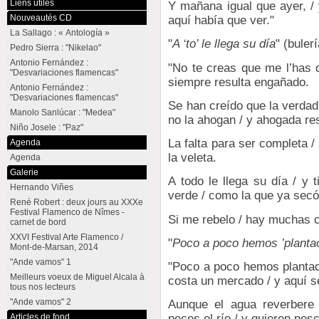
Liens utiles
Y mañana igual que ayer, / 
Nouveautés CD
aquí había que ver."
La Sallago : « Antología »
"
A ‘to’ le llega su día
" (buler
Pedro Sierra : "Nikelao"
Antonio Fernández :
"No te creas que me l’has 
"Desvariaciones flamencas"
siempre resulta engañado.
Antonio Fernández :
"Desvariaciones flamencas"
Se han creído que la verdad 
Manolo Sanlúcar : "Medea"
no la ahogan / y ahogada res
Niño Josele : "Paz"
La falta para ser completa /
Agenda
la veleta.
Agenda
Galerie
A todo le llega su día / y 
Hernando Viñes
verde / como la que ya secó
René Robert : deux jours au XXXe
Festival Flamenco de Nîmes -
Si me rebelo / hay muchas c
carnet de bord
XXVI Festival Arte Flamenco /
"
Poco a poco hemos ’planta
Mont-de-Marsan, 2014
"Ande vamos" 1
"Poco a poco hemos plantado
Meilleurs voeux de Miguel Alcala à
costa un mercado / y aquí s
tous nos lecteurs
"Ande vamos" 2
Aunque el agua reverbere 
Articles de fond
peces el río / y quieren pes