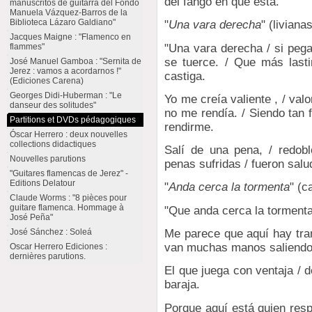
del fango en que está."
manuscritos de guitarra del Fondo
Manuela Vázquez-Barros de la
Biblioteca Lázaro Galdiano"
"
Una vara derecha
" (liviana
Jacques Maigne : "Flamenco en
"Una vara derecha / si peg
flammes"
se tuerce. / Que más last
José Manuel Gamboa : "Sernita de
Jerez : vamos a acordarnos !"
castiga.
(Ediciones Carena)
Georges Didi-Huberman : "Le
Yo me creía valiente , / val
danseur des solitudes"
no me rendía. / Siendo tan f
Partitions et DVDs pédagogiques
rendirme.
Óscar Herrero : deux nouvelles
collections didactiques
Salí de una pena, / redobl
Nouvelles parutions
penas sufridas / fueron salu
"Guitares flamencas de Jerez" -
Editions Delatour
"
Anda cerca la tormenta
" (c
Claude Worms : "8 pièces pour
guitare flamenca. Hommage à
"Que anda cerca la tormenta,
José Peña"
José Sánchez : Soleá
Me parece que aquí hay tram
van muchas manos saliendo 
Oscar Herrero Ediciones :
dernières parutions.
El que juega con ventaja / 
baraja.
Porque aquí está quien resp