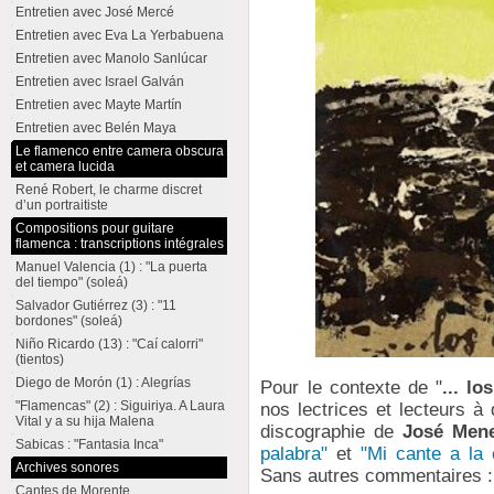
Entretien avec José Mercé
Entretien avec Eva La Yerbabuena
Entretien avec Manolo Sanlúcar
Entretien avec Israel Galván
Entretien avec Mayte Martín
Entretien avec Belén Maya
Le flamenco entre camera obscura
et camera lucida
René Robert, le charme discret
d’un portraitiste
Compositions pour guitare
flamenca : transcriptions intégrales
Manuel Valencia (1) : "La puerta
del tiempo" (soleá)
Salvador Gutiérrez (3) : "11
bordones" (soleá)
Niño Ricardo (13) : "Caí calorri"
(tientos)
Diego de Morón (1) : Alegrías
Pour le contexte de "
... lo
"Flamencas" (2) : Siguiriya. A Laura
nos lectrices et lecteurs à
Vital y a su hija Malena
discographie de
José Men
Sabicas : "Fantasia Inca"
palabra"
et
"Mi cante a la 
Archives sonores
Sans autres commentaires :
Cantes de Morente