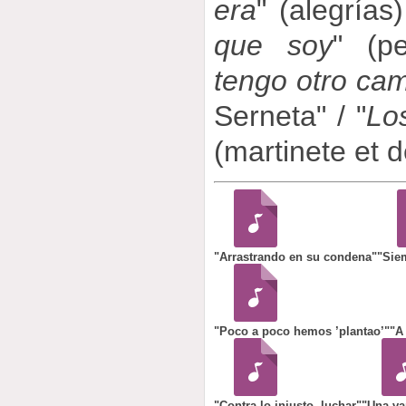
era
" (alegrías)
que soy
" (p
tengo otro ca
Serneta" / "
Los
(martinete et d
"Arrastrando en su condena"
"Siem
"Poco a poco hemos ’plantao’"
"A
"Contra lo injusto, luchar"
"Una va