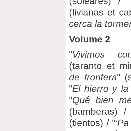
(soleares) / "
(livianas et cab
cerca la torme
Volume 2
"
Vivimos c
(taranto et mi
de frontera
" (
"
El hierro y la
"
Qué bien me
(bamberas) / 
(tientos) / "
’Pa