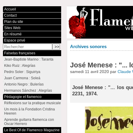
Accueil
Contact
Plan du site
Sites Web
En résumé
Espace privé
Archives sonores
Falsetas françaises
Jean-Baptiste Marino : Taranta
José Menese : "... l
Kiko Ruiz : Alegrías
samedi 11 avril 2020 par
Claude
Pedro Soler : Siguiriya
Juan Carmona : Soleá
Antonio Negro : Bulerías
José Menese : "... los qu
Hermanos Sánchez : Alegrías
2231, 1974.
Pédagogie et flamenco
Réflexions sur la pratique musicale
Un mois à la Fondation Cristina
Heeren
Aprende guitarra flamenca con
Oscar Herrero
Le Best Of de Flamenco Magazine