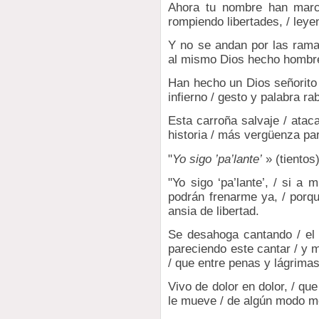
Ahora tu nombre han marc
rompiendo libertades, / leyen
Y no se andan por las rama
al mismo Dios hecho hombre /
Han hecho un Dios señorito 
infierno / gesto y palabra ra
Esta carroña salvaje / atac
historia / más vergüenza pa
"
Yo sigo ’pa’lante’
» (tientos
"Yo sigo ‘pa’lante’, / si a
podrán frenarme ya, / porqu
ansia de libertad.
Se desahoga cantando / el
pareciendo este cantar / y m
/ que entre penas y lágrimas
Vivo de dolor en dolor, / que
le mueve / de algún modo m