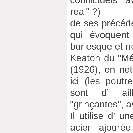
real" ?)
de ses précéd
qui évoquent
burlesque et 
Keaton du "Mé
(1926), en net
ici (les poutr
sont d’ ail
"grinçantes", a
Il utilise d’ u
acier ajouré