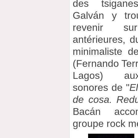
des tsiganes
Galván y tro
revenir s
antérieures, d
minimaliste d
(Fernando Terr
Lagos) aux
sonores de "
El
de cosa. Red
Bacán acco
groupe rock mé