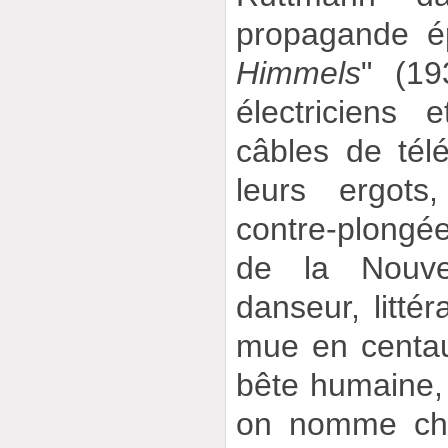
propagande é
Himmels
" (1
électriciens
câbles de tél
leurs ergots
contre-plongé
de la Nouvel
danseur, littér
mue en centau
bête humaine,
on nomme che