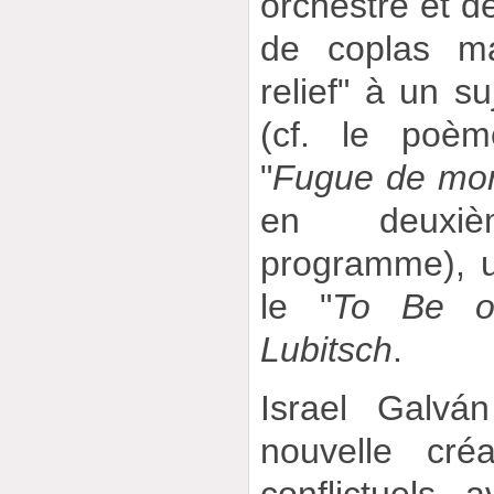
orchestre et 
de coplas ma
relief" à un su
(cf. le po
"
Fugue de mor
en deuxi
programme), 
le "
To Be o
Lubitsch
.
Israel Galvá
nouvelle cré
conflictuels 