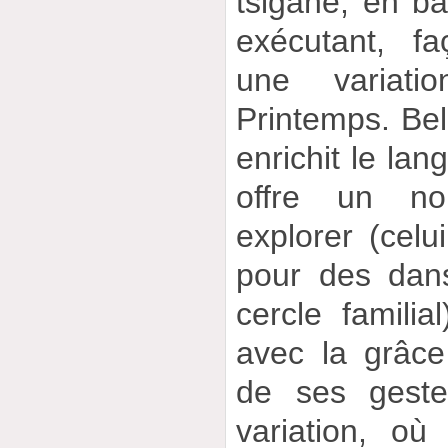
tsigane, en b
exécutant, f
une variat
Printemps. Bel
enrichit le lan
offre un nou
explorer (celu
pour des dan
cercle famili
avec la grâc
de ses geste
variation, où