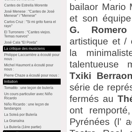
bailaor Mario
Cantes de Estrella Morente
José Menese : "Cantes de José
et son équipe
Menese" / "Menese"
Carlos Cruz : "Si mi grito fuera el
rayo"
G. Romero
El Turronero : "Cantes viejos.
Temas nuevos"
artistique et 
José Cala "El Poeta"
La critique des musiciens
la minimalis
Philippe Laccarrière a écouté pour
nous :
talentueuse 
Michel Haumont a écouté pour
nous :
Txiki Berrao
Pierre Chaze a écouté pour nous :
Initiation
série de repré
Tomatito : une leçon de bulería
Un cours particulier avec Niño
fermés au
Thé
Ricardo
Niño Ricardo : une leçon de
ont remporté
fandangos
La Soleá por Bulería
Pyrénées (l’ a
La Granaína
La Bulería (1ère partie)