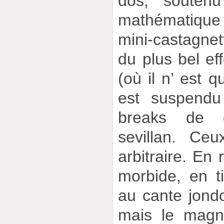
dos, soutenu
mathématiqu
mini-castagne
du plus bel ef
(où il n’ est 
est suspendu
breaks de 
sevillan. Ceu
arbitraire. En 
morbide, en tit
au cante jondo
mais le magni