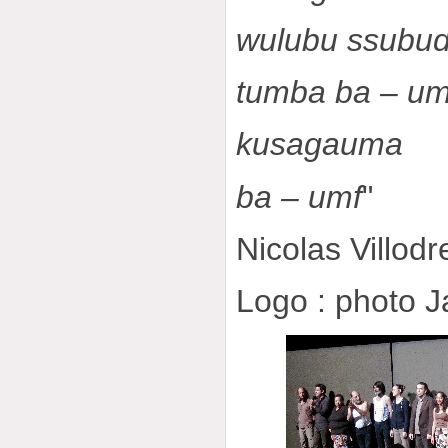
wulubu ssubud
tumba ba – um
kusagauma
ba – umf
"
Nicolas Villodr
Logo : photo J