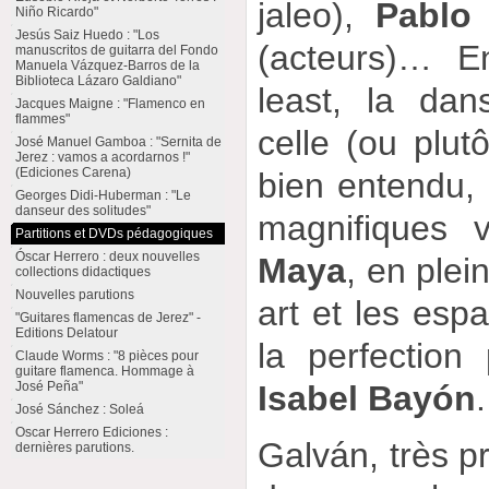
jaleo),
Pablo 
Niño Ricardo"
Jesús Saiz Huedo : "Los
(acteurs)… En
manuscritos de guitarra del Fondo
Manuela Vázquez-Barros de la
Biblioteca Lázaro Galdiano"
least, la dan
Jacques Maigne : "Flamenco en
flammes"
celle (ou plut
José Manuel Gamboa : "Sernita de
Jerez : vamos a acordarnos !"
(Ediciones Carena)
bien entendu, 
Georges Didi-Huberman : "Le
danseur des solitudes"
magnifiques 
Partitions et DVDs pédagogiques
Óscar Herrero : deux nouvelles
Maya
, en ple
collections didactiques
Nouvelles parutions
art et les esp
"Guitares flamencas de Jerez" -
Editions Delatour
la perfection 
Claude Worms : "8 pièces pour
guitare flamenca. Hommage à
Isabel Bayón
.
José Peña"
José Sánchez : Soleá
Oscar Herrero Ediciones :
Galván, très pr
dernières parutions.