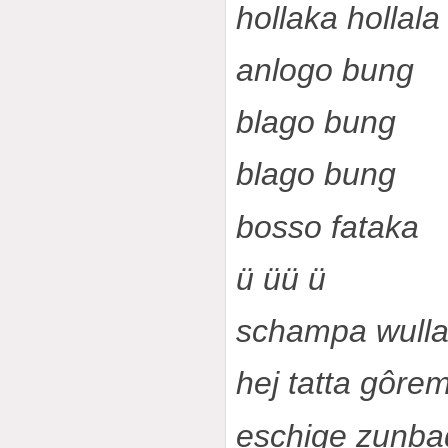
hollaka hollala
anlogo bung
blago bung
blago bung
bosso fataka
ü üü ü
schampa wulla
hej tatta gôre
eschige zunba