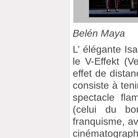
Belén Maya
L’ élégante Is
le V-Effekt (V
effet de distan
consiste à teni
spectacle fla
(celui du b
franquisme, av
cinématograp