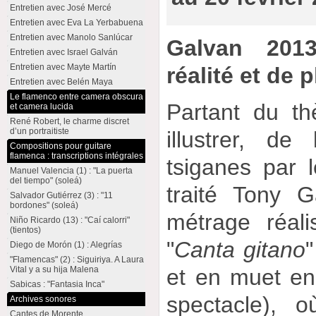
Entretien avec José Mercé
Entretien avec Eva La Yerbabuena
Entretien avec Manolo Sanlúcar
Galvan 201
Entretien avec Israel Galván
Entretien avec Mayte Martín
réalité et de p
Entretien avec Belén Maya
Le flamenco entre camera obscura
Partant du t
et camera lucida
René Robert, le charme discret
d’un portraitiste
illustrer, de
Compositions pour guitare
flamenca : transcriptions intégrales
tsiganes par l
Manuel Valencia (1) : "La puerta
del tiempo" (soleá)
traité Tony G
Salvador Gutiérrez (3) : "11
bordones" (soleá)
métrage réali
Niño Ricardo (13) : "Caí calorri"
(tientos)
"
Canta gitano
"
Diego de Morón (1) : Alegrías
"Flamencas" (2) : Siguiriya. A Laura
Vital y a su hija Malena
et en muet en
Sabicas : "Fantasia Inca"
spectacle), o
Archives sonores
Cantes de Morente