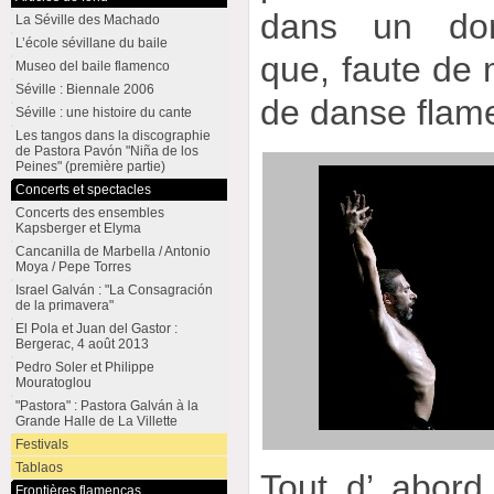
dans un dom
La Séville des Machado
L’école sévillane du baile
que, faute de m
Museo del baile flamenco
Séville : Biennale 2006
de danse flam
Séville : une histoire du cante
Les tangos dans la discographie
de Pastora Pavón "Niña de los
Peines" (première partie)
Concerts et spectacles
Concerts des ensembles
Kapsberger et Elyma
Cancanilla de Marbella / Antonio
Moya / Pepe Torres
Israel Galván : "La Consagración
de la primavera"
El Pola et Juan del Gastor :
Bergerac, 4 août 2013
Pedro Soler et Philippe
Mouratoglou
"Pastora" : Pastora Galván à la
Grande Halle de La Villette
Festivals
Tablaos
Tout d’ abord
Frontières flamencas