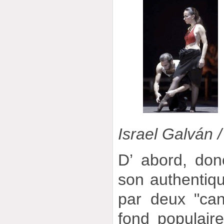
Israel Galván 
D’ abord, don
son authentiqu
par deux "can
fond populair