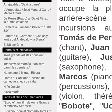
Arrajatabla : "Sevilla blues"
occupe la pl
L’ Arpeggiata / José Manuel Cano /
Mateo Arnáiz
arrière-scèn
De Pérez (Prado) à (Gato) Pérez :
la rumba catalane
incursions 
Camerata Flamenco Project : "Falla
3.0"
Tomás de Per
Eduardo H. Garrocho : "Coplas y
tonás del Andévalo y la Sierra"
(chant),
Juan
El Último Grito
Portraits et interviews
(guitare),
Ju
Trois grands artistes nous ont
quitté
(saxophone)
Interview de Moraíto : "on sera
parmi les derniers."
Hommage à Miguel Rivera
Marcos
(pian
Flores el Gaditano : lección de
cante, de arte, y de vida.
(percussion
Niño Josele
Silvia Marín
(violon, thér
Livres et films documentaires
"Ecoute" : un film de Anne Grange
"
Bobote
", "
Uc
et Miroslav Sebestik
Eusebio Rioja et Norberto Torres :"