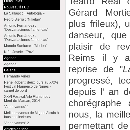
Teatro Real o
Liens utiles
Nouveautés CD
Gérard Mortier
La Sallago : « Antología »
Pedro Sierra : "Nikelao"
plus frileux),
Antonio Fernández :
"Desvariaciones flamencas"
danseur, que
Antonio Fernández :
"Desvariaciones flamencas"
plaisir de r
Manolo Sanlúcar : "Medea"
Niño Josele : "Paz"
Reims il y 
Agenda
Agenda
reprise de "
L
Galerie
Hernando Viñes
progressé, te
René Robert : deux jours au XXXe
Festival Flamenco de Nîmes -
depuis l’ an d
carnet de bord
XXVI Festival Arte Flamenco /
chorégraphe 
Mont-de-Marsan, 2014
"Ande vamos" 1
nous, la meille
Meilleurs voeux de Miguel Alcala à
tous nos lecteurs
permettant de
"Ande vamos" 2
Articles de fond