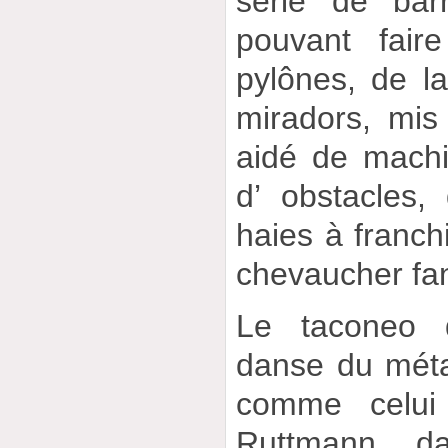
série de barr
pouvant faire
pylônes, de l
miradors, mis 
aidé de machin
d’ obstacles,
haies à franchi
chevaucher fa
Le taconeo 
danse du métal
comme celui 
Ruttmann d