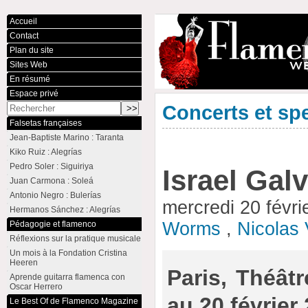
Accueil
Contact
Plan du site
Sites Web
En résumé
Espace privé
Concerts et sp
Falsetas françaises
Jean-Baptiste Marino : Taranta
Kiko Ruiz : Alegrías
Pedro Soler : Siguiriya
Israel Galv
Juan Carmona : Soleá
Antonio Negro : Bulerías
mercredi 20 févr
Hermanos Sánchez : Alegrías
Worms
,
Nicolas 
Pédagogie et flamenco
Réflexions sur la pratique musicale
Un mois à la Fondation Cristina
Heeren
Paris, Théâtr
Aprende guitarra flamenca con
Oscar Herrero
au 20 février
Le Best Of de Flamenco Magazine