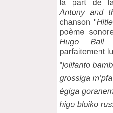
la part de la
Antony and t
chanson "
Hitl
poème sonore
Hugo Ball 
parfaitement l
"
jolifanto bamb
grossiga m’pf
égiga gorane
higo bloiko rus