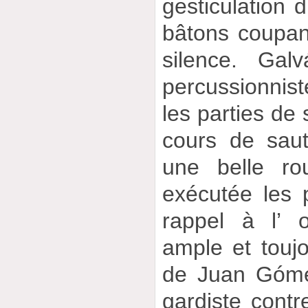
gesticulation d
bâtons coupant
silence. Ga
percussionnist
les parties de 
cours de saut
une belle ro
exécutée les 
rappel à l’ or
ample et touj
de Juan Góme
gardiste contr