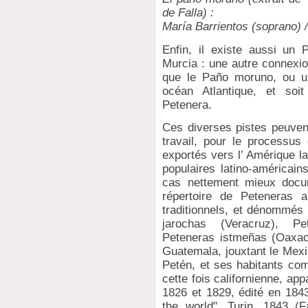
de Falla) :
María Barrientos (soprano) /
Enfin, il existe aussi un
Murcia : une autre connexio
que le Paño moruno, ou un 
océan Atlantique, et so
Petenera.
Ces diverses pistes peuve
travail, pour le processus
exportés vers l’ Amérique l
populaires latino-américain
cas nettement mieux docum
répertoire de Peteneras 
traditionnels, et dénommés 
jarochas (Veracruz), P
Peteneras istmeñas (Oaxaca
Guatemala, jouxtant le Mexi
Petén, et ses habitants com
cette fois californienne, ap
1826 et 1829, édité en 184
the world", Turin, 1843 (