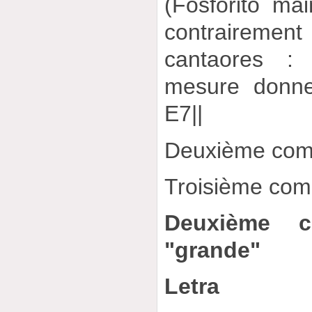
(Fosforito main
contrairemen
cantaores :
mesure donner
E7||
Deuxième comp
Troisième comp
Deuxième c
"grande"
Letra