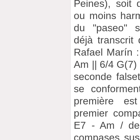
Peines), soit 
ou moins harm
du "paseo" 
déjà transcri
Rafael Marín : 
Am || 6/4 G(7) 
seconde false
se conformen
première est
premier compá
E7 - Am / de
compases susp