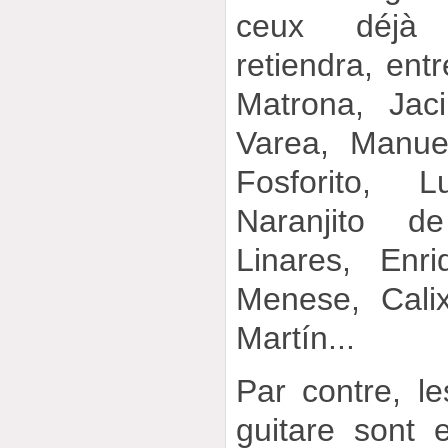
ceux déjà 
retiendra, ent
Matrona, Jac
Varea, Manue
Fosforito, 
Naranjito d
Linares, Enr
Menese, Cali
Martín...
Par contre, l
guitare sont 