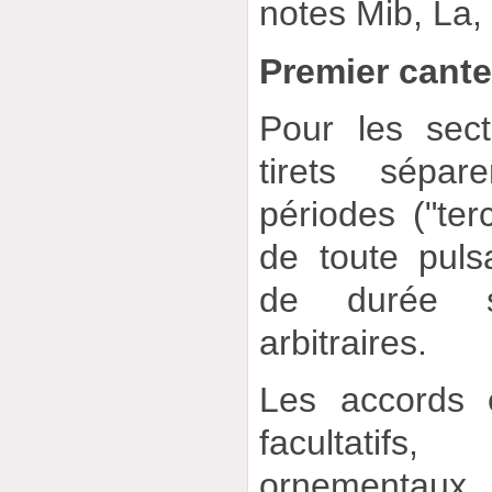
notes Mib, La, 
Premier cante
Pour les secti
tirets sépar
périodes ("ter
de toute pulsa
de durée so
arbitraires.
Les accords 
facultatif
ornementaux