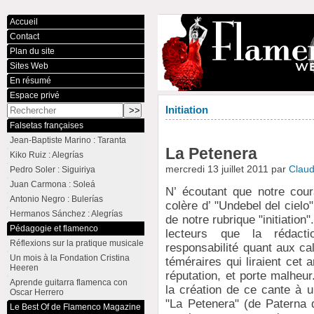
Accueil
Contact
Plan du site
Sites Web
En résumé
Espace privé
Initiation
Falsetas françaises
Jean-Baptiste Marino : Taranta
La Petenera
Kiko Ruiz : Alegrías
mercredi 13 juillet 2011 par
Clau
Pedro Soler : Siguiriya
Juan Carmona : Soleá
N’ écoutant que notre cou
Antonio Negro : Bulerías
colère d’ "Undebel del ciel
Hermanos Sánchez : Alegrías
de notre rubrique "initiatio
Pédagogie et flamenco
lecteurs que la rédact
Réflexions sur la pratique musicale
responsabilité quant aux cal
Un mois à la Fondation Cristina
téméraires qui liraient cet 
Heeren
réputation, et porte malheur
Aprende guitarra flamenca con
la création de ce cante à u
Oscar Herrero
"La Petenera" (de Paterna 
Le Best Of de Flamenco Magazine