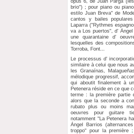
opus 6, de Juan Parga (le
brio") ; pour piano ou pian
estilo Juan Breva" de Mod
cantos y bailes populares
Laparra ("Rythmes espagnols
va a Los puertos", d’ Ángel
une quarantaine d’ oeuvr
lesquelles des composition
Torroba, Font...
Le processus d’ incorporati
similaire à celui que nous a
les Granaínas, Malagueñas
mélodique progressif, acco
qui aboutit finalement à un
Petenera réside en ce que c
terme : la première partie 
alors que la seconde a co
rubato plus ou moins marq
oeuvres pour guitare ti
notamment "La Petenera ha 
Ángel Barrios (alternances 
troppo" pour la première 