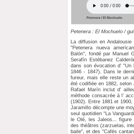
Petenera / El Mochuelo
Petenera : El Mochuelo / gu
La diffusion en Andalousie
"Petenera nueva american
Balón", fondé par Manuel G
Serafín Estébanez Calderón
dans son évocation d’ "Un 
1846 - 1847). Dans le derni
fureur, mais elle reste un a
été codifiée en 1882, selon
Rafael Marín inclut d’ aill
méthode consacrée à l’ ac
(1902). Entre 1881 et 1900
Jaramillo décompte une moy
seul quotidien "La Vanguar
le Olé, les Jaleos... figu
des théâtres (zarzuelas, in
baile", et des "Cafés canta