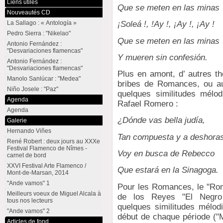
Liens utiles
Que se meten en las minas
Nouveautés CD
La Sallago : « Antología »
¡Soleá !, !Ay !, ¡Ay !, ¡Ay !
Pedro Sierra : "Nikelao"
Que se meten en las minas
Antonio Fernández :
"Desvariaciones flamencas"
Y mueren sin confesión.
Antonio Fernández :
"Desvariaciones flamencas"
Plus en amont, d’ autres th
Manolo Sanlúcar : "Medea"
bribes de Romances, ou au
Niño Josele : "Paz"
quelques similitudes mélod
Agenda
Rafael Romero :
Agenda
¿Dónde vas bella judía,
Galerie
Hernando Viñes
Tan compuesta y a deshora
René Robert : deux jours au XXXe
Festival Flamenco de Nîmes -
Voy en busca de Rebecco
carnet de bord
XXVI Festival Arte Flamenco /
Que estará en la Sinagoga.
Mont-de-Marsan, 2014
"Ande vamos" 1
Pour les Romances, le "Rom
Meilleurs voeux de Miguel Alcala à
de los Reyes "El Negro 
tous nos lecteurs
quelques similitudes mélo
"Ande vamos" 2
début de chaque période ("M
Articles de fond