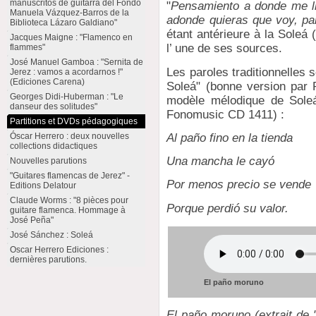
manuscritos de guitarra del Fondo
"
Pensamiento a donde me ll
Manuela Vázquez-Barros de la
adonde quieras que voy, par
Biblioteca Lázaro Galdiano"
étant antérieure à la Soleá (
Jacques Maigne : "Flamenco en
l’ une de ses sources.
flammes"
José Manuel Gamboa : "Sernita de
Les paroles traditionnelles
Jerez : vamos a acordarnos !"
(Ediciones Carena)
Soleá" (bonne version par 
Georges Didi-Huberman : "Le
modèle mélodique de Soleá
danseur des solitudes"
Fonomusic CD 1411) :
Partitions et DVDs pédagogiques
Al paño fino en la tienda
Óscar Herrero : deux nouvelles
collections didactiques
Una mancha le cayó
Nouvelles parutions
"Guitares flamencas de Jerez" -
Por menos precio se vende
Editions Delatour
Claude Worms : "8 pièces pour
Porque perdió su valor.
guitare flamenca. Hommage à
José Peña"
José Sánchez : Soleá
Oscar Herrero Ediciones :
dernières parutions.
El paño moruno
El paño moruno (extrait de 