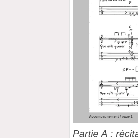
Accompagnement / page 1
Partie A : récita