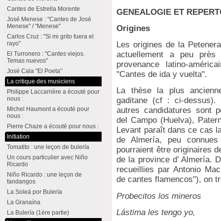
Cantes de Estrella Morente
GENEALOGIE ET REPERT
José Menese : "Cantes de José
Menese" / "Menese"
Origines
Carlos Cruz : "Si mi grito fuera el
rayo"
Les origines de la Petenera
actuellement a peu près é
El Turronero : "Cantes viejos.
Temas nuevos"
provenance latino-américa
José Cala "El Poeta"
"Cantes de ida y vuelta".
La critique des musiciens
La thèse la plus ancienne
Philippe Laccarrière a écouté pour
nous :
gaditane (cf : ci-dessus)
Michel Haumont a écouté pour
autres candidatures sont p
nous :
del Campo (Huelva), Patern
Pierre Chaze a écouté pour nous :
Levant paraît dans ce cas la
Initiation
de Almería, peu connues 
Tomatito : une leçon de bulería
pourraient être originaires d
Un cours particulier avec Niño
de la province d’ Almería. 
Ricardo
recueillies par Antonio Ma
Niño Ricardo : une leçon de
de cantes flamencos"), on tr
fandangos
La Soleá por Bulería
Probecitos los mineros
La Granaína
Lástima les tengo yo,
La Bulería (1ère partie)