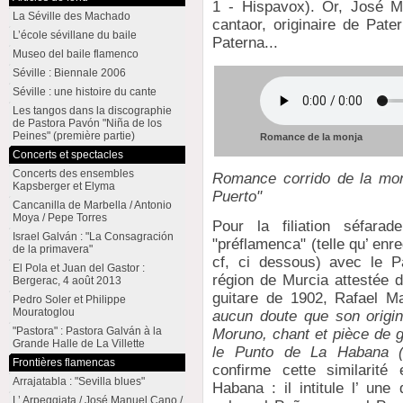
1 - Hispavox). Or, José M
La Séville des Machado
cantaor, originaire de Pat
L’école sévillane du baile
Paterna...
Museo del baile flamenco
Séville : Biennale 2006
Séville : une histoire du cante
Les tangos dans la discographie
de Pastora Pavón "Niña de los
Peines" (première partie)
Romance de la monja
Concerts et spectacles
Concerts des ensembles
Romance corrido de la mon
Kapsberger et Elyma
Puerto"
Cancanilla de Marbella / Antonio
Moya / Pepe Torres
Pour la filiation séfara
Israel Galván : "La Consagración
"préflamenca" (telle qu’ enr
de la primavera"
cf, ci dessous) avec le P
El Pola et Juan del Gastor :
région de Murcia attestée 
Bergerac, 4 août 2013
guitare de 1902, Rafael Mar
Pedro Soler et Philippe
Mouratoglou
aucun doute que son origi
"Pastora" : Pastora Galván à la
Moruno, chant et pièce de g
Grande Halle de La Villette
le Punto de La Habana (
Frontières flamencas
confirme cette similarit
Arrajatabla : "Sevilla blues"
Habana : il intitule l’ une
L’ Arpeggiata / José Manuel Cano /