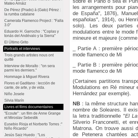
sobre el Paño o sea el Pun
Mateo Arnáiz
les arrangements pour piano
De Pérez (Prado) à (Gato) Pérez :
de España", 1876), Manuel
la rumba catalane
españolas", 1914), ou Henri
Camerata Flamenco Project : "Falla
3.0"
solo). Les deux parties
modulations entre le mode f
Eduardo H. Garrocho : "Coplas y
tonás del Andévalo y la Sierra"
mineure et majeure (comme p
El Último Grito
_ Partie A : première péri
Portraits et interviews
mode flamenco de Mi
Trois grands artistes nous ont
quitté
_ Partie B : première péri
Interview de Moraíto : "on sera
mode flamenco de Mi
parmi les derniers."
Hommage à Miguel Rivera
(Certaines partitions trans
Flores el Gaditano : lección de
Modulations en Ré mineur et
cante, de arte, y de vida.
Hernández par exemple).
Niño Josele
Silvia Marín
NB
: la même structure harm
Livres et films documentaires
nombre de Soleares. Il exis
"Ecoute" : un film de Anne Grange
la letra traditionnelle "
El L
et Miroslav Sebestik
Silverio Franconetti, et e
Eusebio Rioja et Norberto Torres :"
Matrona. On trouve aussi d
Niño Ricardo"
de Petenera chantées act
Jesús Saiz Huedo : "Los