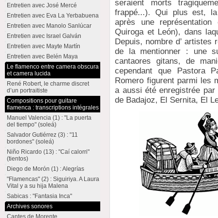
seraient morts tragique
Entretien avec José Mercé
frappé...). Qui plus est,
Entretien avec Eva La Yerbabuena
après une représentation 
Entretien avec Manolo Sanlúcar
Quiroga et León), dans laqu
Entretien avec Israel Galván
Depuis, nombre d’ artistes r
Entretien avec Mayte Martín
de la mentionner : une su
Entretien avec Belén Maya
cantaores gitans, de man
Le flamenco entre camera obscura
cependant que Pastora P
et camera lucida
Romero figurent parmi les m
René Robert, le charme discret
a aussi été enregistrée par
d’un portraitiste
de Badajoz, El Sernita, El L
Compositions pour guitare
flamenca : transcriptions intégrales
Manuel Valencia (1) : "La puerta
del tiempo" (soleá)
Salvador Gutiérrez (3) : "11
bordones" (soleá)
Niño Ricardo (13) : "Caí calorri"
(tientos)
Diego de Morón (1) : Alegrías
"Flamencas" (2) : Siguiriya. A Laura
Vital y a su hija Malena
Sabicas : "Fantasia Inca"
Archives sonores
Cantes de Morente