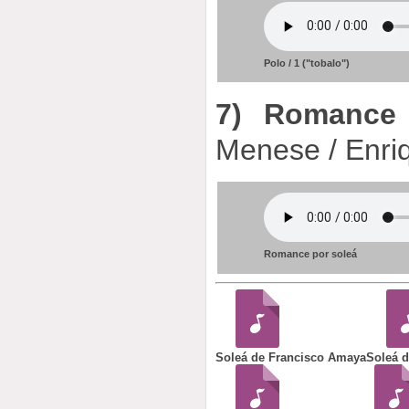
Polo / 1 ("tobalo")
7) Romance 
Menese / Enri
Romance por soleá
Soleá de Francisco Amaya
Soleá d