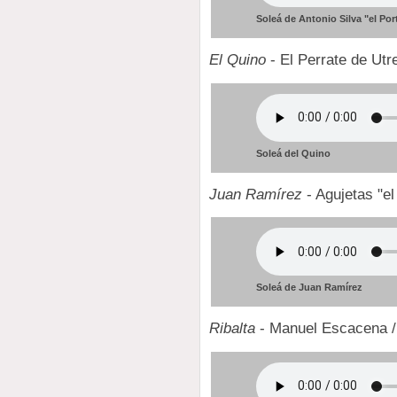
Soleá de Antonio Silva "el Por
El Quino
- El Perrate de Utr
Soleá del Quino
Juan Ramírez
- Agujetas "el
Soleá de Juan Ramírez
Ribalta
- Manuel Escacena 