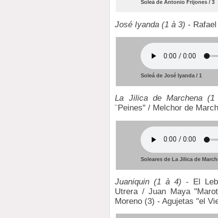
Soleá de Antonio Frijones / 3
José Iyanda (1 à 3)
- Rafael
Soleá de José Iyanda / 1
La Jilica de Marchena (1
¨Peines" / Melchor de Marc
Soleares de La Jilica de Marche
Juaniquin (1 à 4)
- El Lebr
Utrera / Juan Maya "Marote
Moreno (3) - Agujetas "el Vie