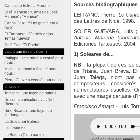
Sources bibliographiques
Cantes de Estrella Morente
José Menese : "Cantes de José
LEFRANC, Pierre.
Le Cante
Menese" / "Menese"
des Lettres de Nice, 1998.
Carlos Cruz : "Si mi grito fuera el
rayo"
SOLER GUEVARA, Luis ;
El Turronero : "Cantes viejos.
Antonio Mairena (comenta
Temas nuevos"
Ediciones Tartessos, 2004.
José Cala "El Poeta"
La critique des musiciens
1) Soleares de...
Philippe Laccarrière a écouté pour
nous :
NB
: la plupart de ces sole
Michel Haumont a écouté pour
de Triana, Juan Breva, El
nous :
Juan Talega, n’ont pas é
Pierre Chaze a écouté pour nous :
compositeurs considéré
Initiation
nomenclatures usuelles. On 
Tomatito : une leçon de bulería
avec une marge certaine d’in
Un cours particulier avec Niño
Ricardo
Francisco Amaya
- Luis Tor
Niño Ricardo : une leçon de
fandangos
La Soleá por Bulería
La Granaína
La Bulería (1ère partie)
Soleá de Francisco Amaya