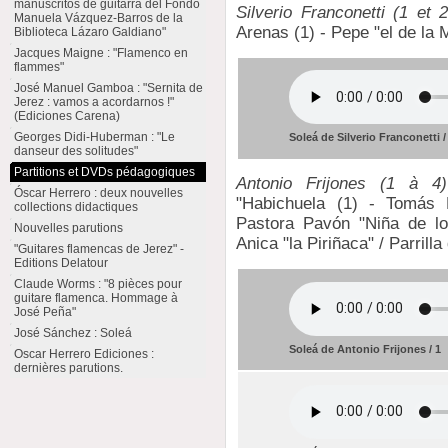
manuscritos de guitarra del Fondo
Silverio Franconetti (1 et 2
Manuela Vázquez-Barros de la
Arenas (1) - Pepe "el de la M
Biblioteca Lázaro Galdiano"
Jacques Maigne : "Flamenco en
flammes"
José Manuel Gamboa : "Sernita de
Jerez : vamos a acordarnos !"
(Ediciones Carena)
Georges Didi-Huberman : "Le
Soleá de Silverio Franconetti /
danseur des solitudes"
Partitions et DVDs pédagogiques
Antonio Frijones (1 à 4)
Óscar Herrero : deux nouvelles
"Habichuela (1) - Tomás
collections didactiques
Pastora Pavón "Niña de lo
Nouvelles parutions
Anica "la Piriñaca" / Parrilla
"Guitares flamencas de Jerez" -
Editions Delatour
Claude Worms : "8 pièces pour
guitare flamenca. Hommage à
José Peña"
José Sánchez : Soleá
Soleá de Antonio Frijones / 1
Oscar Herrero Ediciones :
dernières parutions.