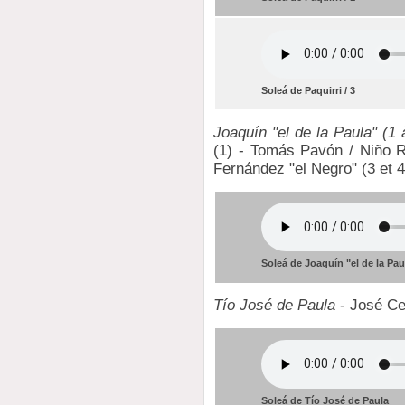
Soleá de Paquirri / 3
Joaquín "el de la Paula" (1 
(1) - Tomás Pavón / Niño Ri
Fernández "el Negro" (3 et 4
Soleá de Joaquín "el de la Paul
Tío José de Paula
- José Cep
Soleá de Tío José de Paula