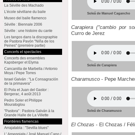
La Séville des Machado
L’école sévillane du baile
Soleá de Manuel Cagancho
Museo del baile flamenco
Séville : Biennale 2006
Carapiera ("cambio por sol
Séville : une histoire du cante
Curro de Jerez
Les tangos dans la discographie
de Pastora Pavón "Niña de los
Peines" (première partie)
Concerts et spectacles
Concerts des ensembles
Kapsberger et Elyma
Soleá de Carapiera
Cancanilla de Marbella / Antonio
Moya / Pepe Torres
Charamusco
- Pepe Marchen
Israel Galván : "La Consagración
de la primavera"
El Pola et Juan del Gastor :
Bergerac, 4 août 2013
Pedro Soler et Philippe
Mouratoglou
"Pastora" : Pastora Galván à la
Soleá de Charamusco
Grande Halle de La Villette
Frontières flamencas
El Chozas
- El Chozas / Fél
Arrajatabla : "Sevilla blues"
L’ Arpeggiata / José Manuel Cano /