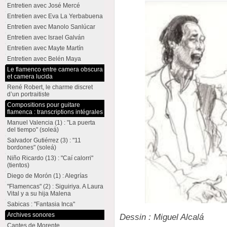
Entretien avec José Mercé
Entretien avec Eva La Yerbabuena
Entretien avec Manolo Sanlúcar
Entretien avec Israel Galván
Entretien avec Mayte Martín
Entretien avec Belén Maya
Le flamenco entre camera obscura
et camera lucida
René Robert, le charme discret
d’un portraitiste
Compositions pour guitare
flamenca : transcriptions intégrales
Manuel Valencia (1) : "La puerta
del tiempo" (soleá)
Salvador Gutiérrez (3) : "11
bordones" (soleá)
Niño Ricardo (13) : "Caí calorri"
(tientos)
Diego de Morón (1) : Alegrías
"Flamencas" (2) : Siguiriya. A Laura
Vital y a su hija Malena
Sabicas : "Fantasia Inca"
Archives sonores
Dessin : Miguel Alcalá
Cantes de Morente