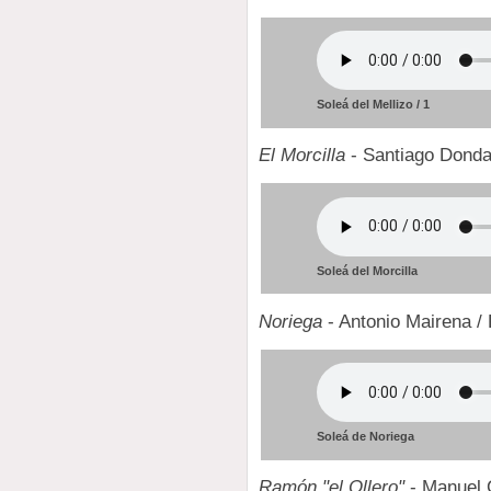
Soleá del Mellizo / 1
El Morcilla
- Santiago Donda
Soleá del Morcilla
Noriega
- Antonio Mairena /
Soleá de Noriega
Ramón "el Ollero"
- Manuel 