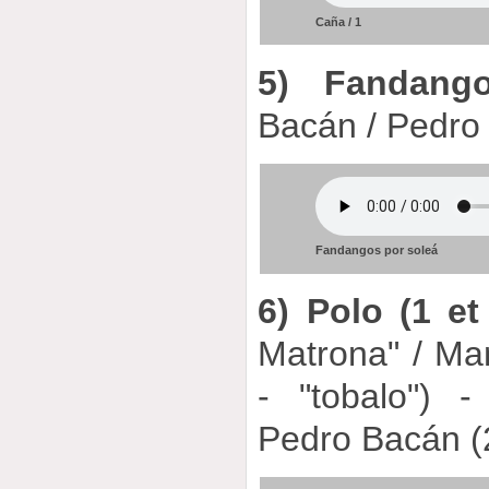
Caña / 1
5) Fandang
Bacán / Pedro
Fandangos por soleá
6) Polo (1 et
Matrona" / Man
- "tobalo") 
Pedro Bacán (