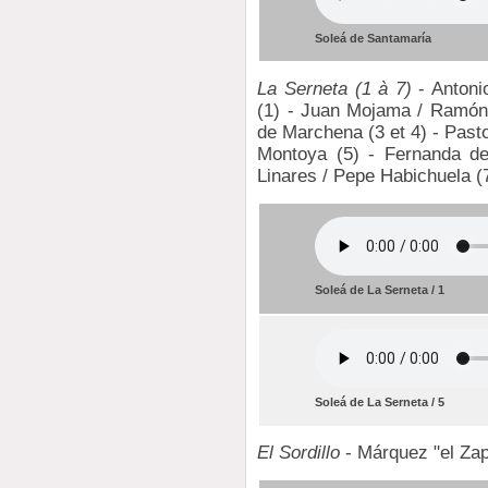
Soleá de Santamaría
La Serneta (1 à 7)
- Antoni
(1) - Juan Mojama / Ramón
de Marchena (3 et 4) - Past
Montoya (5) - Fernanda de
Linares / Pepe Habichuela (
Soleá de La Serneta / 1
Soleá de La Serneta / 5
El Sordillo
- Márquez "el Zap