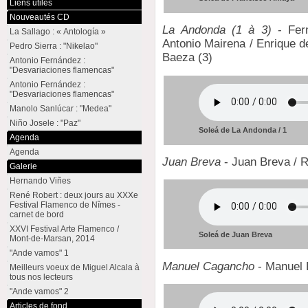
Liens utiles
Nouveautés CD
La Andonda (1 à 3)
- Fern
La Sallago : « Antología »
Antonio Mairena / Enrique d
Pedro Sierra : "Nikelao"
Baeza (3)
Antonio Fernández :
"Desvariaciones flamencas"
Antonio Fernández :
"Desvariaciones flamencas"
Manolo Sanlúcar : "Medea"
Niño Josele : "Paz"
Soleá de La Andonda / 1
Agenda
Agenda
Juan Breva
- Juan Breva /
Galerie
Hernando Viñes
René Robert : deux jours au XXXe
Festival Flamenco de Nîmes -
carnet de bord
XXVI Festival Arte Flamenco /
Soleá de Juan Breva
Mont-de-Marsan, 2014
"Ande vamos" 1
Manuel Cagancho
- Manuel
Meilleurs voeux de Miguel Alcala à
tous nos lecteurs
"Ande vamos" 2
Articles de fond