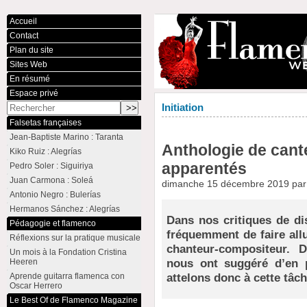
Accueil
Contact
Plan du site
Sites Web
En résumé
Espace privé
Initiation
Falsetas françaises
Jean-Baptiste Marino : Taranta
Anthologie de cante
Kiko Ruiz : Alegrías
apparentés
Pedro Soler : Siguiriya
Juan Carmona : Soleá
dimanche 15 décembre 2019 pa
Antonio Negro : Bulerías
Hermanos Sánchez : Alegrías
Dans nos critiques de di
Pédagogie et flamenco
fréquemment de faire allu
Réflexions sur la pratique musicale
chanteur-compositeur. 
Un mois à la Fondation Cristina
nous ont suggéré d’en 
Heeren
attelons donc à cette tâch
Aprende guitarra flamenca con
Oscar Herrero
Le Best Of de Flamenco Magazine