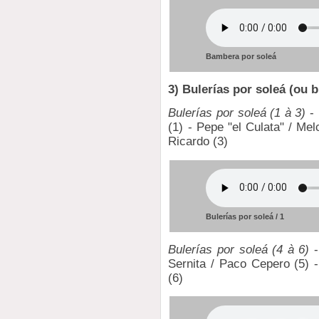
Bambera por soleá
3) Bulerías por soleá (ou 
Bulerías por soleá (1 à 3)
- 
(1) - Pepe "el Culata" / Me
Ricardo (3)
Bulerías por soleá / 1
Bulerías por soleá (4 à 6)
-
Sernita / Paco Cepero (5) 
(6)