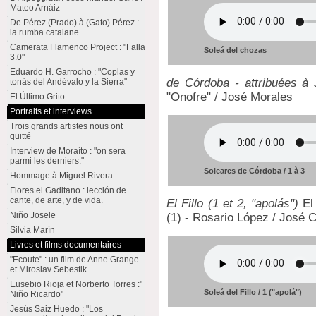
Mateo Arnáiz
De Pérez (Prado) à (Gato) Pérez :
la rumba catalane
Camerata Flamenco Project : "Falla
Soleá del chozas
3.0"
Eduardo H. Garrocho : "Coplas y
de Córdoba - attribuées à 
tonás del Andévalo y la Sierra"
"Onofre" / José Morales
El Último Grito
Portraits et interviews
Trois grands artistes nous ont
quitté
Interview de Moraíto : "on sera
parmi les derniers."
Soleares de Córdoba / 1 à 3
Hommage à Miguel Rivera
Flores el Gaditano : lección de
cante, de arte, y de vida.
El Fillo (1 et 2, "apolás")
El 
Niño Josele
(1) - Rosario López / José C
Silvia Marín
Livres et films documentaires
"Ecoute" : un film de Anne Grange
et Miroslav Sebestik
Eusebio Rioja et Norberto Torres :"
Soleá del Fillo / 1 ("apolá")
Niño Ricardo"
Jesús Saiz Huedo : "Los