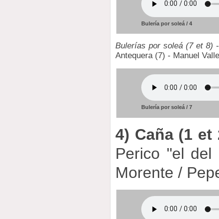
Bulería por soleá / 4
Bulerías por soleá (7 et 8)
-
Antequera (7) - Manuel Vallej
Bulería por soleá / 7
4) Caña (1 et 
Perico "el del
Morente / Pep