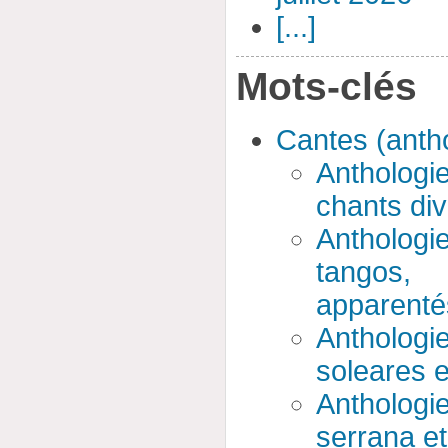
[...]
Mots-clés
Cantes (anth
Antholog
chants di
Antholog
tangos,
apparenté
Antholog
soleares 
Antholog
serrana et