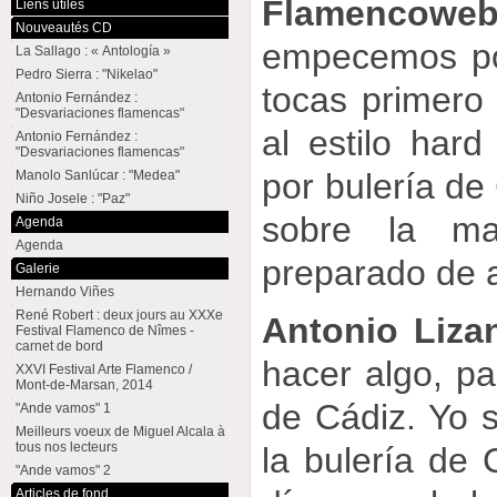
Flamencowe
Liens utiles
Nouveautés CD
empecemos por 
La Sallago : « Antología »
Pedro Sierra : "Nikelao"
tocas primero
Antonio Fernández :
"Desvariaciones flamencas"
al estilo har
Antonio Fernández :
"Desvariaciones flamencas"
por bulería de 
Manolo Sanlúcar : "Medea"
Niño Josele : "Paz"
sobre la ma
Agenda
Agenda
preparado de 
Galerie
Hernando Viñes
René Robert : deux jours au XXXe
Antonio Liza
Festival Flamenco de Nîmes -
carnet de bord
hacer algo, par
XXVI Festival Arte Flamenco /
Mont-de-Marsan, 2014
de Cádiz. Yo s
"Ande vamos" 1
Meilleurs voeux de Miguel Alcala à
tous nos lecteurs
la bulería de
"Ande vamos" 2
Articles de fond