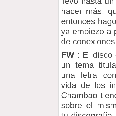
llevo hasta un
hacer más, qu
entonces hago
ya empiezo a p
de conexiones
FW
: El disco
un tema titul
una letra co
vida de los i
Chambao tien
sobre el mis
tu discografía