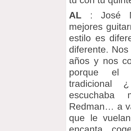
AL
: José M
mejores guitar
estilo es dife
diferente. No
años y nos c
porque el 
tradiciona
escuchaba 
Redman… a var
que le vuelan
encanta, cog