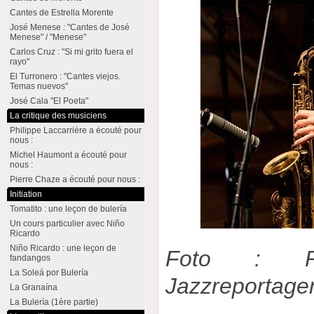
Cantes de Estrella Morente
José Menese : "Cantes de José
Menese" / "Menese"
Carlos Cruz : "Si mi grito fuera el
rayo"
El Turronero : "Cantes viejos.
Temas nuevos"
José Cala "El Poeta"
La critique des musiciens
Philippe Laccarrière a écouté pour
nous :
Michel Haumont a écouté pour
nous :
Pierre Chaze a écouté pour nous :
Initiation
Tomatito : une leçon de bulería
Un cours particulier avec Niño
Ricardo
Niño Ricardo : une leçon de
Foto : R
fandangos
La Soleá por Bulería
Jazzreportag
La Granaína
La Bulería (1ère partie)