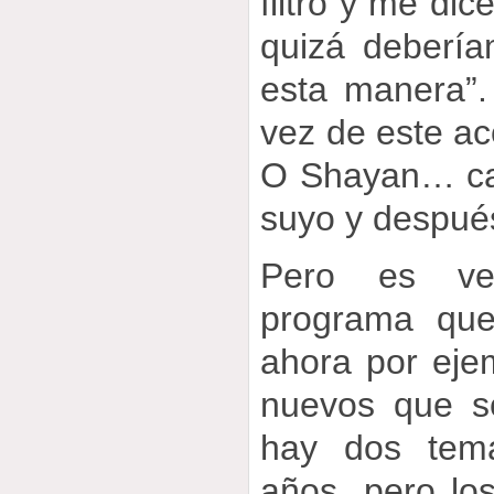
filtro y me dic
quizá debería
esta manera”.
vez de este ac
O Shayan… ca
suyo y despué
Pero es ve
programa que
ahora por eje
nuevos que so
hay dos tema
años, pero lo