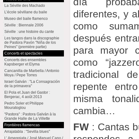
día proba
La Séville des Machado
diferentes, y a
L’école sévillane du baile
Museo del baile flamenco
como sumame
Séville : Biennale 2006
Séville : une histoire du cante
después entrar
Les tangos dans la discographie
de Pastora Pavón "Niña de los
Peines" (première partie)
para mayor c
Concerts et spectacles
como “jazzer
Concerts des ensembles
Kapsberger et Elyma
Cancanilla de Marbella / Antonio
tradicional 
Moya / Pepe Torres
Israel Galván : "La Consagración
repente entr
de la primavera"
El Pola et Juan del Gastor :
misma tonali
Bergerac, 4 août 2013
Pedro Soler et Philippe
cambia…
Mouratoglou
"Pastora" : Pastora Galván à la
Grande Halle de La Villette
FW
: Cantas b
Frontières flamencas
Arrajatabla : "Sevilla blues"
L’ Arpeggiata / José Manuel Cano /