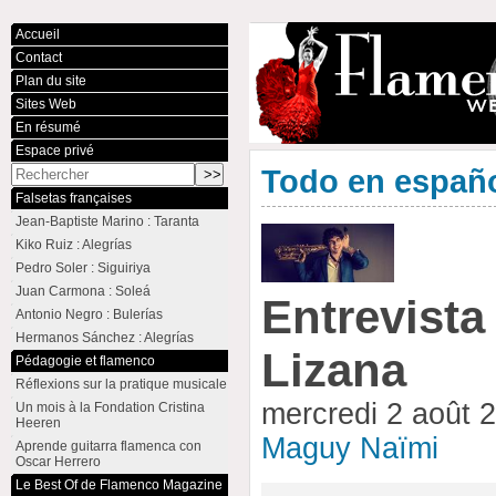
Accueil
Contact
Plan du site
Sites Web
En résumé
Espace privé
Todo en españ
Falsetas françaises
Jean-Baptiste Marino : Taranta
Kiko Ruiz : Alegrías
Pedro Soler : Siguiriya
Juan Carmona : Soleá
Entrevista
Antonio Negro : Bulerías
Hermanos Sánchez : Alegrías
Lizana
Pédagogie et flamenco
Réflexions sur la pratique musicale
mercredi 2 août 
Un mois à la Fondation Cristina
Heeren
Maguy Naïmi
Aprende guitarra flamenca con
Oscar Herrero
Le Best Of de Flamenco Magazine