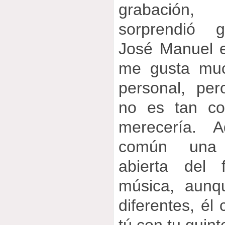
grabación,
sorprendió g
José Manuel e
me gusta muc
personal, pe
no es tan co
merecería. 
común una 
abierta del
música, aunq
diferentes, él 
tú con tu quin