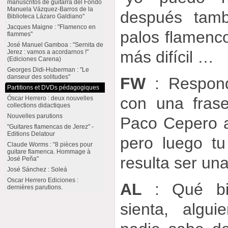
manuscritos de guitarra del Fondo
Manuela Vázquez-Barros de la
después tamb
Biblioteca Lázaro Galdiano"
Jacques Maigne : "Flamenco en
palos flamenco
flammes"
José Manuel Gamboa : "Sernita de
más difícil …
Jerez : vamos a acordarnos !"
(Ediciones Carena)
Georges Didi-Huberman : "Le
danseur des solitudes"
FW
: Respond
Partitions et DVDs pédagogiques
con una frase
Óscar Herrero : deux nouvelles
collections didactiques
Nouvelles parutions
Paco Cepero a
"Guitares flamencas de Jerez" -
Editions Delatour
pero luego t
Claude Worms : "8 pièces pour
guitare flamenca. Hommage à
resulta ser un
José Peña"
José Sánchez : Soleá
Oscar Herrero Ediciones :
AL
: Qué bie
dernières parutions.
sienta, algu