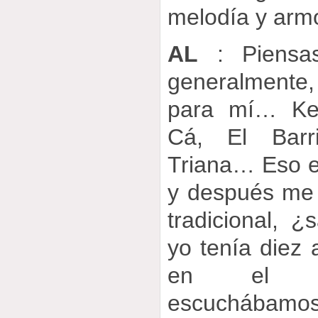
melodía y arm
AL
: Piensas
generalmente
para mí… Ke
Cá, El Barr
Triana… Eso e
y después me 
tradicional, 
yo tenía diez
en el c
escuchábamos