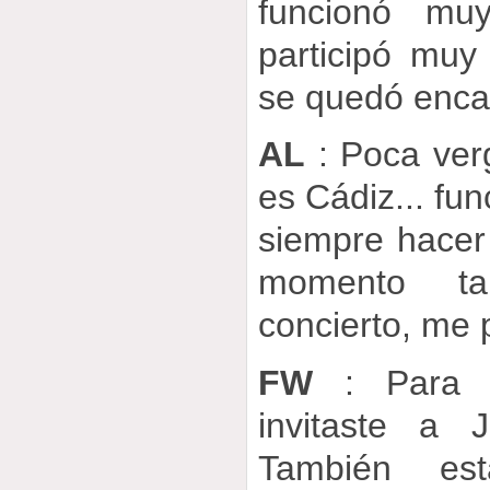
funcionó muy
participó mu
se quedó enc
AL
: Poca ver
es Cádiz... f
siempre hacer
momento ta
concierto, me 
FW
: Para e
invitaste a 
También es