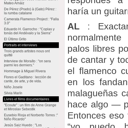
respondes a
Mateo Arnáiz
haría un guita
De Pérez (Prado) à (Gato) Pérez :
la rumba catalane
Camerata Flamenco Project : "Falla
AL
: Exacta
3.0"
Eduardo H. Garrocho : "Coplas y
tonás del Andévalo y la Sierra"
normalmente
El Último Grito
Portraits et interviews
palos libres 
Trois grands artistes nous ont
quitté
de cantar y t
Interview de Moraíto : "on sera
parmi les derniers."
el flamenco c
Hommage à Miguel Rivera
Flores el Gaditano : lección de
en los fandan
cante, de arte, y de vida.
Niño Josele
malagueñas can
Silvia Marín
Livres et films documentaires
hace algo — p
"Ecoute" : un film de Anne Grange
et Miroslav Sebestik
Entonces eso 
Eusebio Rioja et Norberto Torres :"
Niño Ricardo"
“yo puedo h
Jesús Saiz Huedo : "Los