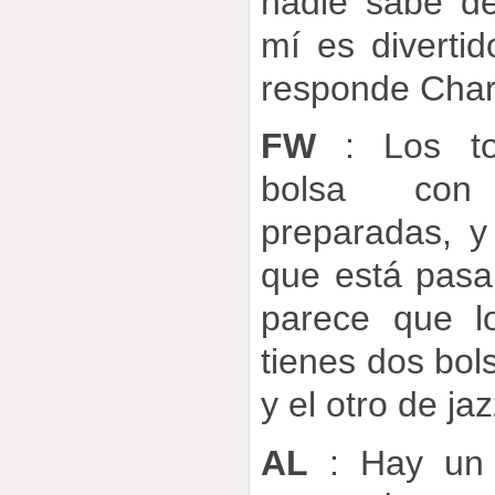
nadie sabe d
mí es diverti
responde Charl
FW
: Los to
bolsa con
preparadas, y
que está pasa
parece que l
tienes dos bol
y el otro de j
AL
: Hay un 