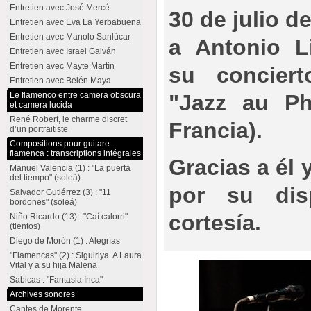
Entretien avec José Mercé
30 de julio d
Entretien avec Eva La Yerbabuena
Entretien avec Manolo Sanlúcar
a Antonio L
Entretien avec Israel Galván
Entretien avec Mayte Martín
su conciert
Entretien avec Belén Maya
"Jazz au Ph
Le flamenco entre camera obscura
et camera lucida
René Robert, le charme discret
Francia).
d’un portraitiste
Compositions pour guitare
flamenca : transcriptions intégrales
Gracias a él
Manuel Valencia (1) : "La puerta
del tiempo" (soleá)
por su dis
Salvador Gutiérrez (3) : "11
bordones" (soleá)
cortesía.
Niño Ricardo (13) : "Caí calorri"
(tientos)
Diego de Morón (1) : Alegrías
"Flamencas" (2) : Siguiriya. A Laura
Vital y a su hija Malena
Sabicas : "Fantasia Inca"
Archives sonores
Cantes de Morente