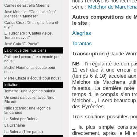
nous renvoyons nos lectrices
Cantes de Estrella Morente
série :
Melchor de Marchen
José Menese : "Cantes de José
Menese" / "Menese"
Autres compositions de M
le site
:
Carlos Cruz : "Si mi grito fuera el
rayo"
Alegrías
El Turronero : "Cantes viejos.
Temas nuevos"
Tarantas
José Cala "El Poeta"
La critique des musiciens
Transcription
(Claude Wor
Philippe Laccarrière a écouté pour
nous :
NB
: l’irrégularité de comp
Michel Haumont a écouté pour
11 est due à une erreur d
nous :
(temps 6 à 10) accolée aux 
Pierre Chaze a écouté pour nous :
Melchor de Marchena utili
Initiation
falsetas. La dernière note
Tomatito : une leçon de bulería
temps 4, le compás s’en t
Un cours particulier avec Niño
Melchor..., il sera beaucoup
Ricardo
des Pyrénées.
Niño Ricardo : une leçon de
fandangos
Trois solutions possibles po
La Soleá por Bulería
La Granaína
_ la plus simple consiste
La Bulería (1ère partie)
directement, après le Mi 