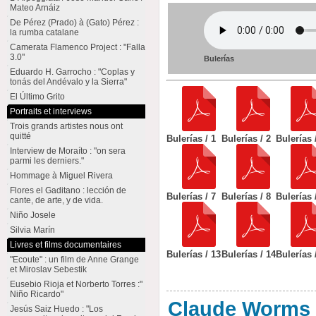
Mateo Arnáiz
De Pérez (Prado) à (Gato) Pérez :
la rumba catalane
Camerata Flamenco Project : "Falla
3.0"
Bulerías
Eduardo H. Garrocho : "Coplas y
tonás del Andévalo y la Sierra"
El Último Grito
Portraits et interviews
Trois grands artistes nous ont
quitté
Bulerías / 1
Bulerías / 2
Bulerías 
Interview de Moraíto : "on sera
parmi les derniers."
Hommage à Miguel Rivera
Flores el Gaditano : lección de
Bulerías / 7
Bulerías / 8
Bulerías 
cante, de arte, y de vida.
Niño Josele
Silvia Marín
Livres et films documentaires
Bulerías / 13
Bulerías / 14
Bulerías 
"Ecoute" : un film de Anne Grange
et Miroslav Sebestik
Eusebio Rioja et Norberto Torres :"
Niño Ricardo"
Claude Worms
Jesús Saiz Huedo : "Los