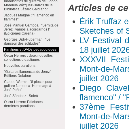
manuscritos de guitarra del Fondo
Articles de ce
Manuela Vázquez-Barros de la
Biblioteca Lázaro Galdiano"
Jacques Maigne : "Flamenco en
Érik Truffaz 
flammes"
José Manuel Gamboa : "Sernita de
Sketches of S
Jerez : vamos a acordarnos !"
(Ediciones Carena)
LV Festival 
Georges Didi-Huberman : "Le
danseur des solitudes"
18 juillet 202
Partitions et DVDs pédagogiques
Óscar Herrero : deux nouvelles
XXXVII Fest
collections didactiques
Nouvelles parutions
Mont-de-Mar
"Guitares flamencas de Jerez" -
Editions Delatour
juillet 2026
Claude Worms : "8 pièces pour
Diego Clavel
guitare flamenca. Hommage à
José Peña"
flamenco" / 
José Sánchez : Soleá
Oscar Herrero Ediciones :
37ème Festi
dernières parutions.
Mont-de-Mar
juillet 2026