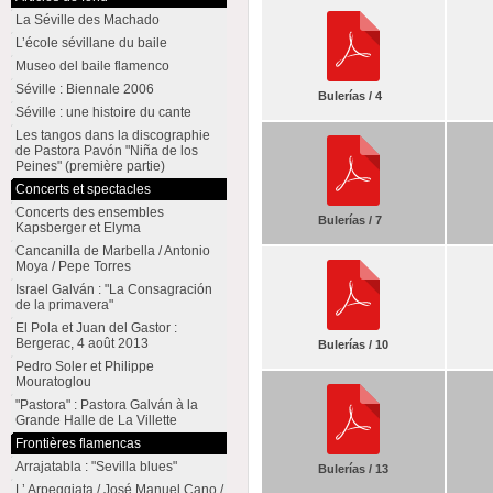
La Séville des Machado
L’école sévillane du baile
Museo del baile flamenco
Séville : Biennale 2006
Bulerías / 4
Séville : une histoire du cante
Les tangos dans la discographie
de Pastora Pavón "Niña de los
Peines" (première partie)
Concerts et spectacles
Concerts des ensembles
Bulerías / 7
Kapsberger et Elyma
Cancanilla de Marbella / Antonio
Moya / Pepe Torres
Israel Galván : "La Consagración
de la primavera"
El Pola et Juan del Gastor :
Bergerac, 4 août 2013
Bulerías / 10
Pedro Soler et Philippe
Mouratoglou
"Pastora" : Pastora Galván à la
Grande Halle de La Villette
Frontières flamencas
Arrajatabla : "Sevilla blues"
Bulerías / 13
L’ Arpeggiata / José Manuel Cano /