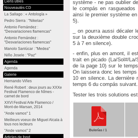
Liens utiles
système - ne pas oublier de
le compás en rasgueados 
Nouveautés CD
ainsi le premier système e
La Sallago : « Antología »
5).
Pedro Sierra : "Nikelao"
Antonio Fernández :
_ on pourra aussi décaler l
"Desvariaciones flamencas"
sur la deuxième double cro
Antonio Fernández :
"Desvariaciones flamencas"
5 à 7 en silence).
Manolo Sanlúcar : "Medea"
- enfin, plus en amont, il e
Niño Josele : "Paz"
trait en picado (La/Sol#/La
Agenda
de la page 10) sur le temp
Agenda
On laissera donc les temps 
Galerie
10 en silence. La dernière 
Hernando Viñes
temps 6 du compás suivant.
René Robert : deux jours au XXXe
Festival Flamenco de Nîmes -
Tester les trois solutions es
carnet de bord
XXVI Festival Arte Flamenco /
Mont-de-Marsan, 2014
"Ande vamos" 1
Meilleurs voeux de Miguel Alcala à
tous nos lecteurs
Bulerías / 1
"Ande vamos" 2
Articles de fond