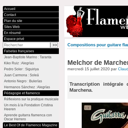
Accueil
Contact
Plan du site
Sites Web
En résumé
Espace privé
Compositions pour guitare fla
Falsetas françaises
Jean-Baptiste Marino : Taranta
Melchor de Marchena
Kiko Ruiz : Alegrías
mercredi 15 juillet 2020 par
Clau
Pedro Soler : Siguiriya
Juan Carmona : Soleá
Antonio Negro : Bulerías
Transcription intégral
Hermanos Sánchez : Alegrías
Marchena.
Pédagogie et flamenco
Réflexions sur la pratique musicale
Un mois à la Fondation Cristina
Heeren
Aprende guitarra flamenca con
Oscar Herrero
Le Best Of de Flamenco Magazine