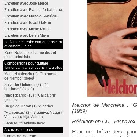
Entretien avec José Mercé
Entretien avec Eva La Yerbabuena
Entretien avec Manolo Sanlúcar
Entretien avec Israel Galván
Entretien avec Mayte Martín
Entretien avec Belén Maya
Le flamenco entre camera obscura
et camera lucida
René Robert, le charme discret
d’un portraitiste
Compositions pour guitare
flamenca : transcriptions intégrales
Manuel Valencia (1) : "La puerta
del tiempo" (soleá)
Salvador Gutiérrez (3) : "11
bordones" (soleá)
Niño Ricardo (13) : "Caí calorri"
(tientos)
Melchor de Marchena : "Gu
Diego de Morón (1) : Alegrías
(1959)
"Flamencas" (2) : Siguiriya. A Laura
Vital y a su hija Malena
Réédition en CD : Hispavox
Sabicas : "Fantasia Inca"
Archives sonores
Pour une brève descripti
Cantes de Morente