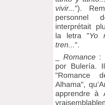
vivir...
"). Re
personnel d
interprétait 
la letra "
Yo 
tren...
".
_
Romance
: 
por Bulería. Il
"Romance d
Alhama", qu’A
apprendre à 
vraisemblabl