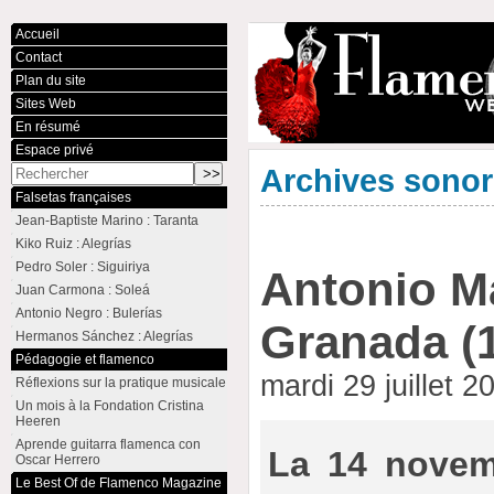
Accueil
Contact
Plan du site
Sites Web
En résumé
Espace privé
Archives sono
Falsetas françaises
Jean-Baptiste Marino : Taranta
Kiko Ruiz : Alegrías
Pedro Soler : Siguiriya
Antonio M
Juan Carmona : Soleá
Antonio Negro : Bulerías
Granada (
Hermanos Sánchez : Alegrías
Pédagogie et flamenco
mardi 29 juillet 
Réflexions sur la pratique musicale
Un mois à la Fondation Cristina
Heeren
Aprende guitarra flamenca con
La 14 novem
Oscar Herrero
Le Best Of de Flamenco Magazine