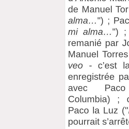
de Manuel Tor
alma…
") ; Pa
mi alma…
") ;
remanié par J
Manuel Torres
veo
- c’est la
enregistrée p
avec Paco 
Columbia) ; 
Paco la Luz ("
pourrait s’arrê