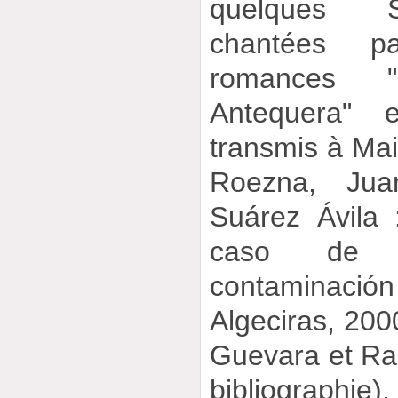
quelques S
chantées p
romances 
Antequera" e
transmis à Mair
Roezna, Jua
Suárez Ávila 
caso de f
contaminació
Algeciras, 2000
Guevara et Ram
bibliographie).