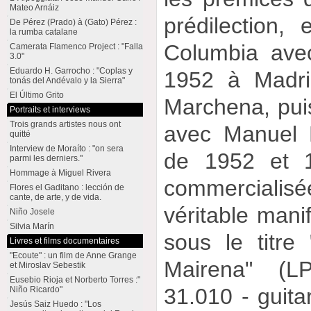
Mateo Arnáiz
prédilection
De Pérez (Prado) à (Gato) Pérez :
la rumba catalane
Columbia ave
Camerata Flamenco Project : "Falla
3.0"
Eduardo H. Garrocho : "Coplas y
1952 à Madri
tonás del Andévalo y la Sierra"
El Último Grito
Marchena, pui
Portraits et interviews
Trois grands artistes nous ont
avec Manuel 
quitté
Interview de Moraíto : "on sera
de 1952 et 1
parmi les derniers."
Hommage à Miguel Rivera
commercialisé
Flores el Gaditano : lección de
cante, de arte, y de vida.
véritable mani
Niño Josele
Silvia Marín
sous le titre
Livres et films documentaires
"Ecoute" : un film de Anne Grange
Mairena" (
et Miroslav Sebestik
Eusebio Rioja et Norberto Torres :"
31.010 - guita
Niño Ricardo"
Jesús Saiz Huedo : "Los