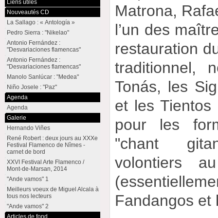
Liens utiles
Matrona, Rafa
Nouveautés CD
La Sallago : « Antología »
l’un des maîtr
Pedro Sierra : "Nikelao"
Antonio Fernández :
restauration d
"Desvariaciones flamencas"
Antonio Fernández :
traditionnel,
"Desvariaciones flamencas"
Manolo Sanlúcar : "Medea"
Tonás, les Sig
Niño Josele : "Paz"
Agenda
et les Tientos 
Agenda
Galerie
pour les for
Hernando Viñes
René Robert : deux jours au XXXe
"chant git
Festival Flamenco de Nîmes -
carnet de bord
volontiers a
XXVI Festival Arte Flamenco /
Mont-de-Marsan, 2014
(essentielle
"Ande vamos" 1
Meilleurs voeux de Miguel Alcala à
Fandangos et l
tous nos lecteurs
"Ande vamos" 2
Articles de fond