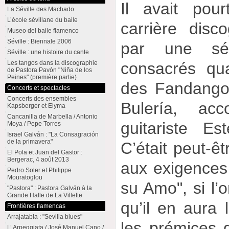
Il avait pou
La Séville des Machado
L’école sévillane du baile
carrière dis
Museo del baile flamenco
Séville : Biennale 2006
par une sé
Séville : une histoire du cante
consacrés qu
Les tangos dans la discographie
de Pastora Pavón "Niña de los
Peines" (première partie)
des Fandango
Concerts et spectacles
Concerts des ensembles
Bulería, ac
Kapsberger et Elyma
Cancanilla de Marbella / Antonio
guitariste E
Moya / Pepe Torres
Israel Galván : "La Consagración
de la primavera"
C’était peut-ê
El Pola et Juan del Gastor :
Bergerac, 4 août 2013
aux exigences
Pedro Soler et Philippe
Mouratoglou
su Amo", si l’
"Pastora" : Pastora Galván à la
Grande Halle de La Villette
qu’il en aura l
Frontières flamencas
Arrajatabla : "Sevilla blues"
les prémices 
L’ Arpeggiata / José Manuel Cano /