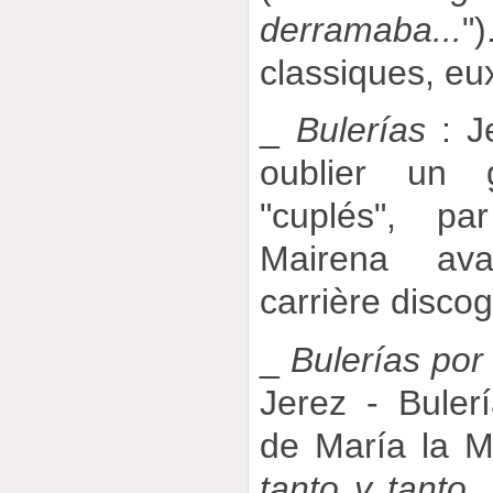
derramaba...
"
classiques, eu
_
Bulerías
: Je
oublier un
"cuplés", pa
Mairena av
carrière disco
_
Bulerías por
Jerez - Buler
de María la M
tanto y tanto..