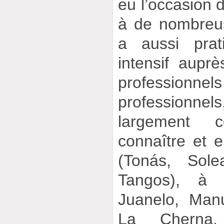
eu l’occasion 
à de nombreus
a aussi prat
intensif aupr
professio
professionnels
largement c
connaître et e
(Tonás, Sole
Tangos), à 
Juanelo, Man
La Cherna,