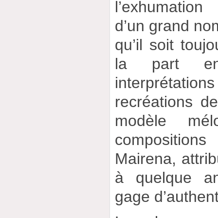
l’exhumation
d’un grand no
qu’il soit touj
la part en
interprétation
recréations de
modèle mélo
compositio
Mairena, attr
à quelque an
gage d’authenti