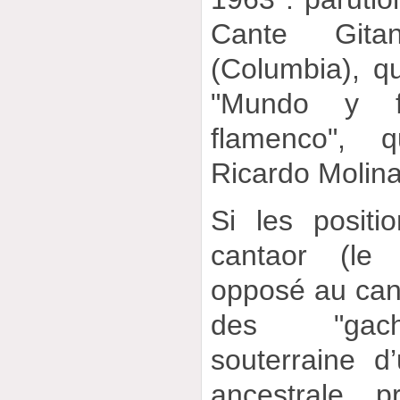
Cante Gita
(Columbia), qu’
"Mundo y f
flamenco", q
Ricardo Molina
Si les posit
cantaor (le 
opposé au can
des "gacho
souterraine d’
ancestrale p