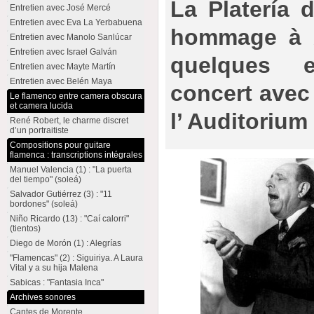
La Platería 
Entretien avec José Mercé
Entretien avec Eva La Yerbabuena
hommage à A
Entretien avec Manolo Sanlúcar
Entretien avec Israel Galván
quelques 
Entretien avec Mayte Martín
Entretien avec Belén Maya
concert avec
Le flamenco entre camera obscura
et camera lucida
l’ Auditorium
René Robert, le charme discret
d’un portraitiste
Compositions pour guitare
flamenca : transcriptions intégrales
Manuel Valencia (1) : "La puerta
del tiempo" (soleá)
Salvador Gutiérrez (3) : "11
bordones" (soleá)
Niño Ricardo (13) : "Caí calorri"
(tientos)
Diego de Morón (1) : Alegrías
"Flamencas" (2) : Siguiriya. A Laura
Vital y a su hija Malena
Sabicas : "Fantasia Inca"
Archives sonores
Cantes de Morente