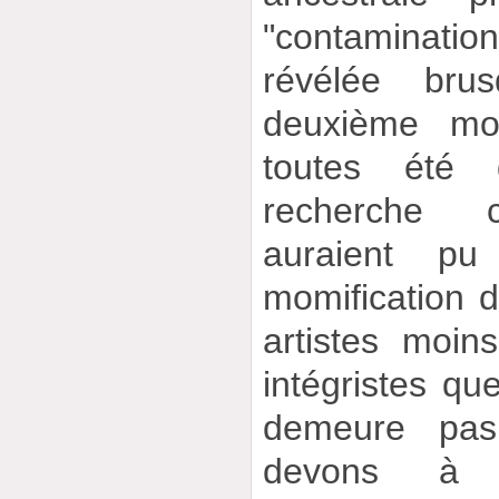
"contaminati
révélée bru
deuxième moi
toutes été 
recherche c
auraient p
momification d
artistes moin
intégristes que
demeure pa
devons à A