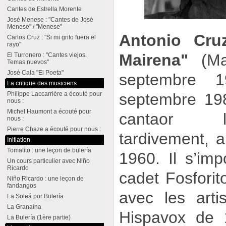
Cantes de Estrella Morente
José Menese : "Cantes de José
Menese" / "Menese"
Antonio Cru
Carlos Cruz : "Si mi grito fuera el
rayo"
Mairena"
(Mai
El Turronero : "Cantes viejos.
Temas nuevos"
José Cala "El Poeta"
septembre 1
La critique des musiciens
Philippe Laccarrière a écouté pour
septembre 19
nous :
Michel Haumont a écouté pour
cantaor l
nous :
Pierre Chaze a écouté pour nous :
tardivement, 
Initiation
Tomatito : une leçon de bulería
1960. Il s’im
Un cours particulier avec Niño
Ricardo
cadet Fosforit
Niño Ricardo : une leçon de
fandangos
avec les arti
La Soleá por Bulería
La Granaína
Hispavox de 
La Bulería (1ère partie)