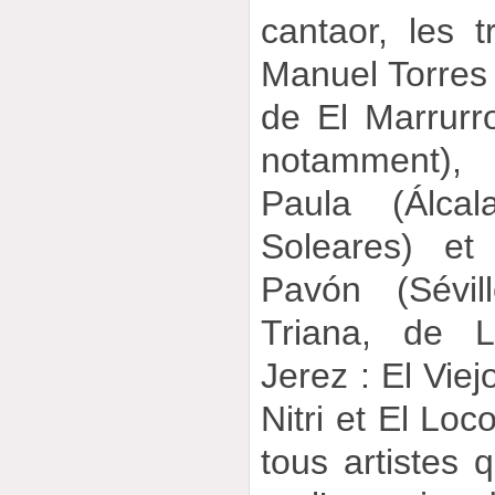
cantaor, les t
Manuel Torres 
de El Marrurr
notamment),
Paula (Álca
Soleares) et
Pavón (Sévil
Triana, de 
Jerez : El Viej
Nitri et El Lo
tous artistes 