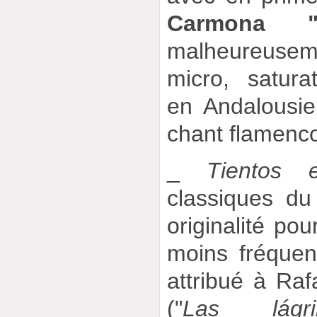
Carmona "H
malheureusem
micro, saturat
en Andalousie
chant flamenco
_
Tientos 
classiques d
originalité pou
moins fréque
attribué à Raf
("
Las lág