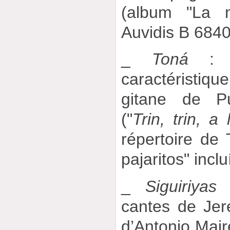
(album "La
Auvidis B 6840
_
Toná
: a
caractéristi
gitane de P
("
Trin, trin, a
répertoire de 
pajaritos" inclu
_
Siguiriyas
:
cantes de Jere
d’Antonio Mair