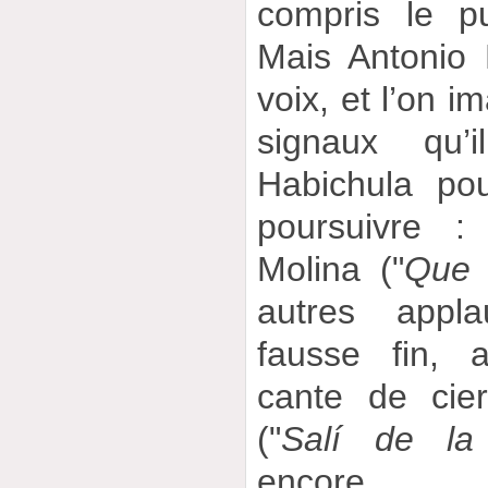
compris le pu
Mais Antonio
voix, et l’on i
signaux qu’
Habichula po
poursuivre 
Molina ("
Que 
autres appla
fausse fin, a
cante de cie
("
Salí de la
encore...