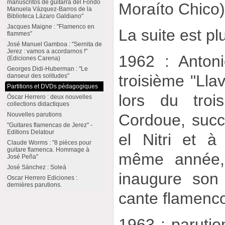
manuscritos de guitarra del Fondo
Moraíto Chico)
Manuela Vázquez-Barros de la
Biblioteca Lázaro Galdiano"
Jacques Maigne : "Flamenco en
La suite est pl
flammes"
José Manuel Gamboa : "Sernita de
Jerez : vamos a acordarnos !"
1962 : Antoni
(Ediciones Carena)
Georges Didi-Huberman : "Le
troisième "Lla
danseur des solitudes"
Partitions et DVDs pédagogiques
lors du troi
Óscar Herrero : deux nouvelles
collections didactiques
Nouvelles parutions
Cordoue, succ
"Guitares flamencas de Jerez" -
Editions Delatour
el Nitri et à
Claude Worms : "8 pièces pour
guitare flamenca. Hommage à
même année, 
José Peña"
José Sánchez : Soleá
inaugure son 
Oscar Herrero Ediciones :
dernières parutions.
cante flamenc
1963 : parution