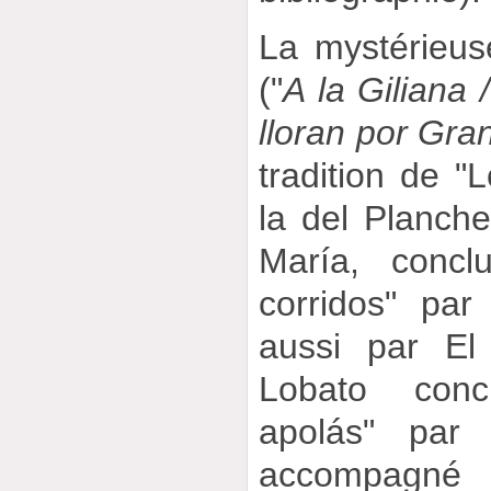
La mystérieus
("
A la Giliana 
lloran por Gra
tradition de "
la del Planch
María, concl
corridos" par
aussi par El
Lobato conc
apolás" par 
accompagné