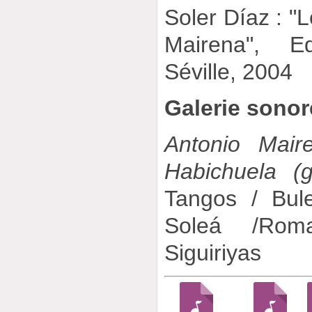
Soler Díaz : "
Mairena", Ed
Séville, 2004
Galerie sonor
Antonio Mair
Habichuela (g
Tangos / Bule
Soleá /Rom
Siguiriyas