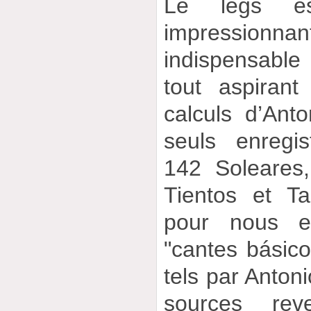
Le legs e
impressionn
indispensabl
tout aspirant
calculs d’Ant
seuls enregis
142 Soleares,
Tientos et T
pour nous e
"cantes básic
tels par Anton
sources rev