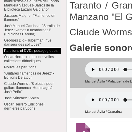
manuscritos de guitarra del Fondo
Taranto / Gran
Manuela Vázquez-Barros de la
Biblioteca Lázaro Galdiano"
Manzano "El G
Jacques Maigne : "Flamenco en
flammes"
José Manuel Gamboa : "Sernita de
Claude Worm
Jerez : vamos a acordarnos !"
(Ediciones Carena)
Georges Didi-Huberman : "Le
Galerie sonor
danseur des solitudes"
Partitions et DVDs pédagogiques
Óscar Herrero : deux nouvelles
collections didactiques
Nouvelles parutions
"Guitares flamencas de Jerez" -
Editions Delatour
Manuel Ávila / Malagueña de L
Claude Worms : "8 pièces pour
guitare flamenca. Hommage à
José Peña"
José Sánchez : Soleá
Oscar Herrero Ediciones :
dernières parutions.
Manuel Ávila / Granaína