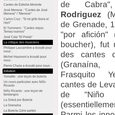
de Cabra
Cantes de Estrella Morente
José Menese : "Cantes de José
Rodriguez
(Mo
Menese" / "Menese"
Carlos Cruz : "Si mi grito fuera el
de Grenade, 1
rayo"
El Turronero : "Cantes viejos.
"por afición" 
Temas nuevos"
José Cala "El Poeta"
boucher), fut 
La critique des musiciens
Philippe Laccarrière a écouté pour
nous :
des cantes d
Michel Haumont a écouté pour
nous :
(Granaína
Pierre Chaze a écouté pour nous :
Initiation
Frasquito Ye
Tomatito : une leçon de bulería
cantes de Leva
Un cours particulier avec Niño
Ricardo
Niño Ricardo : une leçon de
de "Niño 
fandangos
La Soleá por Bulería
(essentiellem
La Granaína
La Bulería (1ère partie)
Parmi les inno