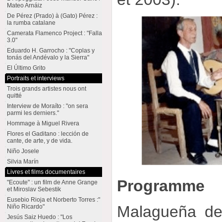
Mateo Arnáiz
De Pérez (Prado) à (Gato) Pérez :
la rumba catalane
Camerata Flamenco Project : "Falla
3.0"
Eduardo H. Garrocho : "Coplas y
tonás del Andévalo y la Sierra"
El Último Grito
Portraits et interviews
Trois grands artistes nous ont
quitté
Interview de Moraíto : "on sera
parmi les derniers."
Hommage à Miguel Rivera
Flores el Gaditano : lección de
cante, de arte, y de vida.
Niño Josele
Silvia Marín
Livres et films documentaires
Programme
"Ecoute" : un film de Anne Grange
et Miroslav Sebestik
Eusebio Rioja et Norberto Torres :"
Malagueña de 
Niño Ricardo"
Jesús Saiz Huedo : "Los