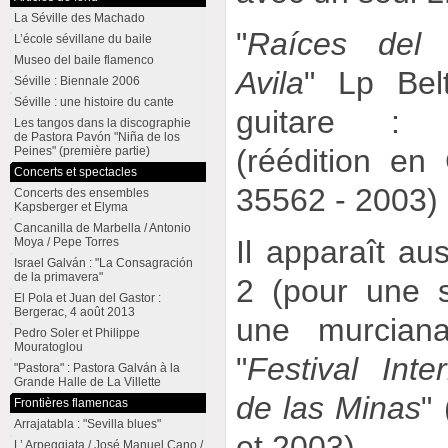
La Séville des Machado
"
Raíces del
L’école sévillane du baile
Museo del baile flamenco
Avila
" Lp Bel
Séville : Biennale 2006
Séville : une histoire du cante
guitare : 
Les tangos dans la discographie
de Pastora Pavón "Niña de los
(réédition e
Peines" (première partie)
Concerts et spectacles
35562 - 2003)
Concerts des ensembles
Kapsberger et Elyma
Cancanilla de Marbella / Antonio
Il apparaît au
Moya / Pepe Torres
Israel Galván : "La Consagración
de la primavera"
2 (pour une s
El Pola et Juan del Gastor :
Bergerac, 4 août 2013
une murciana
Pedro Soler et Philippe
Mouratoglou
"
Festival Int
"Pastora" : Pastora Galván à la
Grande Halle de La Villette
de las Minas
"
Frontières flamencas
Arrajatabla : "Sevilla blues"
et 2003).
L’ Arpeggiata / José Manuel Cano /