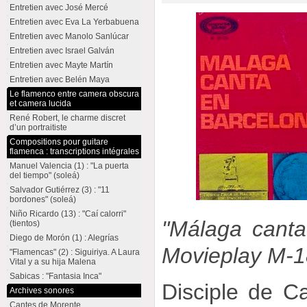
Entretien avec José Mercé
Entretien avec Eva La Yerbabuena
Entretien avec Manolo Sanlúcar
Entretien avec Israel Galván
Entretien avec Mayte Martín
Entretien avec Belén Maya
Le flamenco entre camera obscura
et camera lucida
René Robert, le charme discret
d’un portraitiste
Compositions pour guitare
flamenca : transcriptions intégrales
Manuel Valencia (1) : "La puerta
del tiempo" (soleá)
Salvador Gutiérrez (3) : "11
bordones" (soleá)
Niño Ricardo (13) : "Caí calorri"
"Málaga canta
(tientos)
Diego de Morón (1) : Alegrías
Movieplay M-1
"Flamencas" (2) : Siguiriya. A Laura
Vital y a su hija Malena
Sabicas : "Fantasia Inca"
Disciple de C
Archives sonores
Cantes de Morente