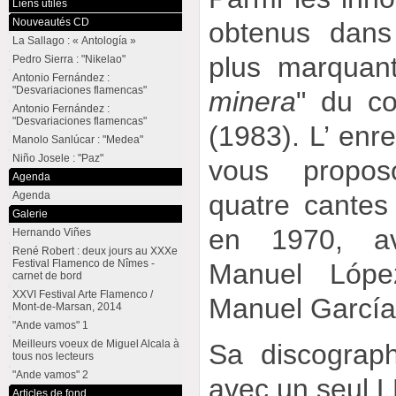
Liens utiles
Nouveautés CD
obtenus dans 
La Sallago : « Antología »
plus marquant
Pedro Sierra : "Nikelao"
Antonio Fernández :
"Desvariaciones flamencas"
minera
" du c
Antonio Fernández :
"Desvariaciones flamencas"
(1983). L’ enr
Manolo Sanlúcar : "Medea"
Niño Josele : "Paz"
vous propos
Agenda
quatre cantes
Agenda
Galerie
en 1970, av
Hernando Viñes
René Robert : deux jours au XXXe
Festival Flamenco de Nîmes -
Manuel Lópe
carnet de bord
XXVI Festival Arte Flamenco /
Manuel García
Mont-de-Marsan, 2014
"Ande vamos" 1
Meilleurs voeux de Miguel Alcala à
Sa discograph
tous nos lecteurs
"Ande vamos" 2
avec un seul 
Articles de fond