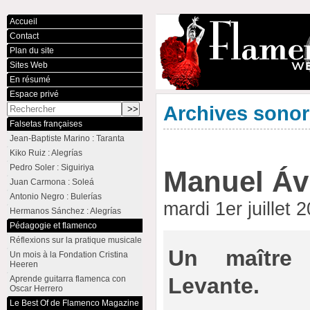
Accueil
Contact
Plan du site
Sites Web
En résumé
Espace privé
Archives sono
Falsetas françaises
Jean-Baptiste Marino : Taranta
Kiko Ruiz : Alegrías
Pedro Soler : Siguiriya
Manuel Áv
Juan Carmona : Soleá
Antonio Negro : Bulerías
mardi 1er juillet
Hermanos Sánchez : Alegrías
Pédagogie et flamenco
Réflexions sur la pratique musicale
Un maître
Un mois à la Fondation Cristina
Heeren
Levante.
Aprende guitarra flamenca con
Oscar Herrero
Le Best Of de Flamenco Magazine