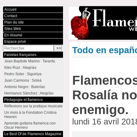
Accueil
Contact
Plan du site
Sites Web
En résumé
Espace privé
Todo en españ
Falsetas françaises
Jean-Baptiste Marino : Taranta
Kiko Ruiz : Alegrías
Pedro Soler : Siguiriya
Flamencos
Juan Carmona : Soleá
Antonio Negro : Bulerías
Rosalía no
Hermanos Sánchez : Alegrías
Pédagogie et flamenco
enemigo.
Réflexions sur la pratique musicale
Un mois à la Fondation Cristina
Heeren
lundi 16 avril 20
Aprende guitarra flamenca con
Oscar Herrero
Le Best Of de Flamenco Magazine