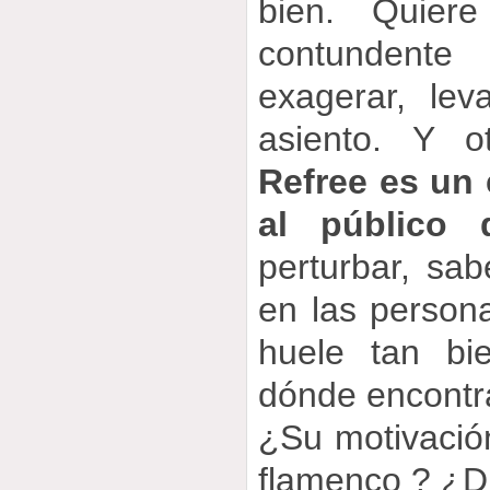
bien. Quier
contundente
exagerar, lev
asiento. Y o
Refree es un 
al público 
perturbar, sa
en las person
huele tan bi
dónde encontr
¿Su motivació
flamenco ? ¿Din