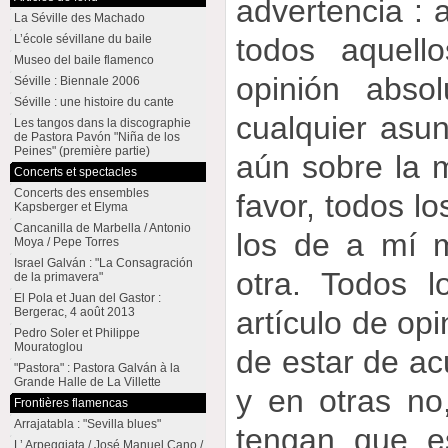
advertencia : 
La Séville des Machado
todos aquell
L’école sévillane du baile
Museo del baile flamenco
opinión abso
Séville : Biennale 2006
Séville : une histoire du cante
cualquier asun
Les tangos dans la discographie
de Pastora Pavón "Niña de los
Peines" (première partie)
aún sobre la m
Concerts et spectacles
Concerts des ensembles
favor, todos lo
Kapsberger et Elyma
Cancanilla de Marbella / Antonio
los de a mí 
Moya / Pepe Torres
Israel Galván : "La Consagración
otra. Todos 
de la primavera"
El Pola et Juan del Gastor :
artículo de op
Bergerac, 4 août 2013
Pedro Soler et Philippe
Mouratoglou
de estar de a
"Pastora" : Pastora Galván à la
Grande Halle de La Villette
y en otras no,
Frontières flamencas
Arrajatabla : "Sevilla blues"
tengan que e
L’ Arpeggiata / José Manuel Cano /