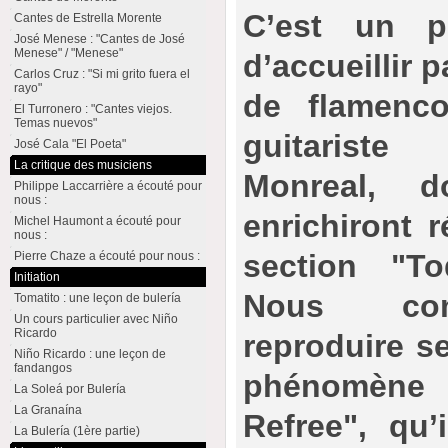
C’est un p
Cantes de Estrella Morente
José Menese : "Cantes de José
Menese" / "Menese"
d’accueillir 
Carlos Cruz : "Si mi grito fuera el
rayo"
de flamenco
El Turronero : "Cantes viejos.
Temas nuevos"
guitarist
José Cala "El Poeta"
La critique des musiciens
Monreal, d
Philippe Laccarrière a écouté pour
nous :
enrichiront 
Michel Haumont a écouté pour
nous :
section "T
Pierre Chaze a écouté pour nous :
Initiation
Nous co
Tomatito : une leçon de bulería
Un cours particulier avec Niño
Ricardo
reproduire se
Niño Ricardo : une leçon de
fandangos
phénomène 
La Soleá por Bulería
La Granaína
Refree", qu’
La Bulería (1ère partie)