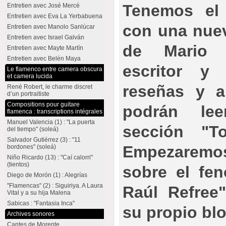
Tenemos el 
Entretien avec José Mercé
Entretien avec Eva La Yerbabuena
con una nuev
Entretien avec Manolo Sanlúcar
Entretien avec Israel Galván
de Mario 
Entretien avec Mayte Martín
Entretien avec Belén Maya
escritor y 
Le flamenco entre camera obscura
et camera lucida
reseñas y a
René Robert, le charme discret
d’un portraitiste
Compositions pour guitare
podrán le
flamenca : transcriptions intégrales
Manuel Valencia (1) : "La puerta
sección "T
del tiempo" (soleá)
Salvador Gutiérrez (3) : "11
Empezaremos
bordones" (soleá)
Niño Ricardo (13) : "Caí calorri"
(tientos)
sobre el fe
Diego de Morón (1) : Alegrías
"Flamencas" (2) : Siguiriya. A Laura
Raúl Refree
Vital y a su hija Malena
Sabicas : "Fantasia Inca"
su propio bl
Archives sonores
Cantes de Morente