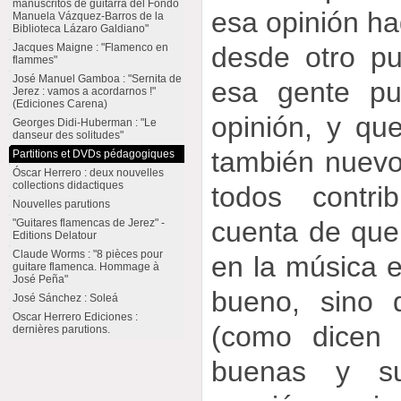
manuscritos de guitarra del Fondo
esa opinión ha
Manuela Vázquez-Barros de la
Biblioteca Lázaro Galdiano"
desde otro pu
Jacques Maigne : "Flamenco en
flammes"
José Manuel Gamboa : "Sernita de
esa gente pu
Jerez : vamos a acordarnos !"
(Ediciones Carena)
opinión, y qu
Georges Didi-Huberman : "Le
danseur des solitudes"
también nuevo
Partitions et DVDs pédagogiques
Óscar Herrero : deux nouvelles
collections didactiques
todos contr
Nouvelles parutions
cuenta de que
"Guitares flamencas de Jerez" -
Editions Delatour
Claude Worms : "8 pièces pour
en la música e
guitare flamenca. Hommage à
José Peña"
bueno, sino 
José Sánchez : Soleá
Oscar Herrero Ediciones :
(como dicen 
dernières parutions.
buenas y s