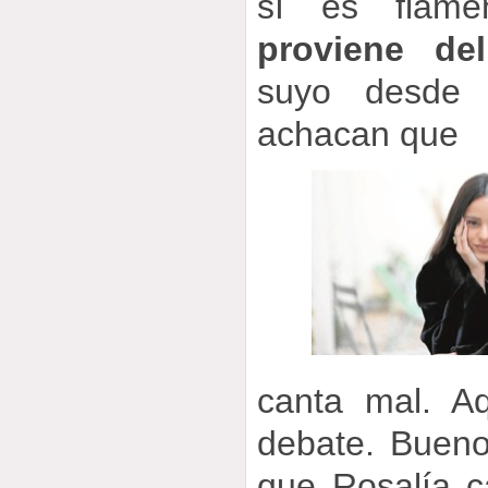
sí es flamen
proviene de
suyo desde e
achacan que
canta mal. A
debate. Bueno
que Rosalía c