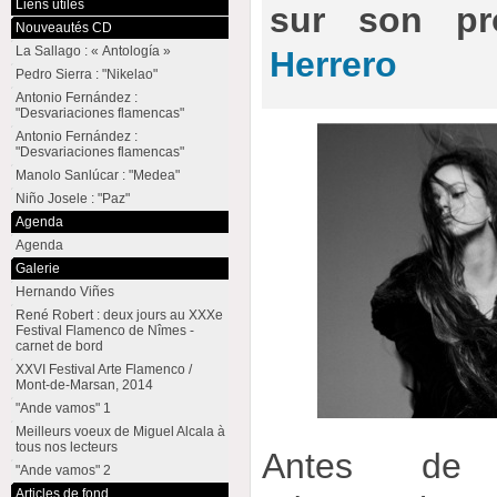
Liens utiles
sur son pr
Nouveautés CD
La Sallago : « Antología »
Herrero
Pedro Sierra : "Nikelao"
Antonio Fernández :
"Desvariaciones flamencas"
Antonio Fernández :
"Desvariaciones flamencas"
Manolo Sanlúcar : "Medea"
Niño Josele : "Paz"
Agenda
Agenda
Galerie
Hernando Viñes
René Robert : deux jours au XXXe
Festival Flamenco de Nîmes -
carnet de bord
XXVI Festival Arte Flamenco /
Mont-de-Marsan, 2014
"Ande vamos" 1
Meilleurs voeux de Miguel Alcala à
tous nos lecteurs
Antes de 
"Ande vamos" 2
Articles de fond