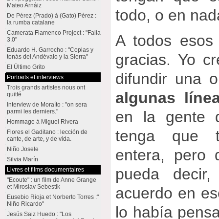
Mateo Arnáiz
todo, o en nad
De Pérez (Prado) à (Gato) Pérez :
la rumba catalane
Camerata Flamenco Project : "Falla
A todos esos 
3.0"
Eduardo H. Garrocho : "Coplas y
gracias. Yo c
tonás del Andévalo y la Sierra"
El Último Grito
difundir una 
Portraits et interviews
Trois grands artistes nous ont
algunas líne
quitté
Interview de Moraíto : "on sera
en la gente 
parmi les derniers."
Hommage à Miguel Rivera
tenga que t
Flores el Gaditano : lección de
cante, de arte, y de vida.
Niño Josele
entera, pero
Silvia Marín
pueda decir,
Livres et films documentaires
"Ecoute" : un film de Anne Grange
et Miroslav Sebestik
acuerdo en eso
Eusebio Rioja et Norberto Torres :"
Niño Ricardo"
lo había pensa
Jesús Saiz Huedo : "Los