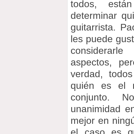
todos, est
determinar qu
guitarrista. P
les puede gust
considerarle
aspectos, pe
verdad, todos
quién es el
conjunto. N
unanimidad en
mejor en ning
el caso es q