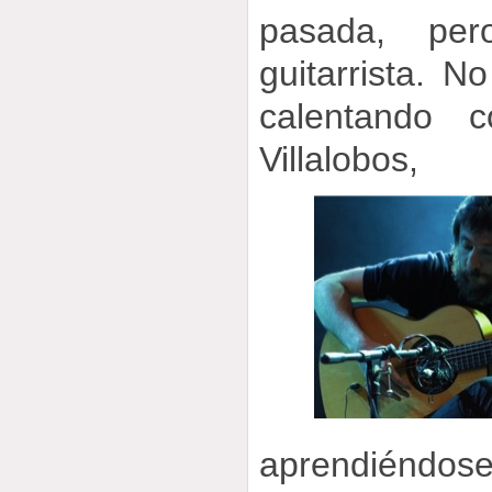
pasada, pe
guitarrista. N
calentando 
Villalobos,
aprendiéndos