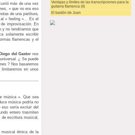
Ventajas y límites de las transcripciones para la
ocurrió más de una vez
guitarra flamenca (II)
ones, « que no era eso
El bastón de Juan
otas de una partitura,
 al « feeling »… Es el
 de improvisación. En
co y no tendríamos que
ca solamente escribir
formas flamencas y el
Diego del Gastor
nos
 universal. ¿ Se puede
ciones ? Nos basaremos
s limitaremos en unos
de música ». Que sea
oduce música podría no
 eso sería excluir del
undo entero trasmiten
 de escritura musical,
a musical étnica de la