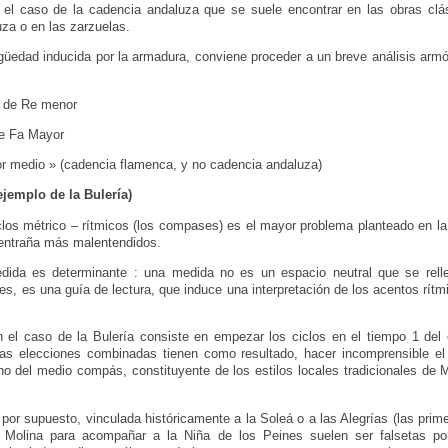
 el caso de la cadencia andaluza que se suele encontrar en las obras clás
za o en las zarzuelas.
güedad inducida por la armadura, conviene proceder a un breve análisis arm
d de Re menor
de Fa Mayor
r medio » (cadencia flamenca, y no cadencia andaluza)
jemplo de la Bulería)
iclos métrico – rítmicos (los compases) es el mayor problema planteado en la 
 entraña más malentendidos.
edida es determinante : una medida no es un espacio neutral que se rell
s, es una guía de lectura, que induce una interpretación de los acentos rítmi
n el caso de la Bulería consiste en empezar los ciclos en el tiempo 1 del 
s elecciones combinadas tienen como resultado, hacer incomprensible el 
o del medio compás, constituyente de los estilos locales tradicionales de M
, por supuesto, vinculada históricamente a la Soleá o a las Alegrías (las pri
 Molina para acompañar a la Niña de los Peines suelen ser falsetas por