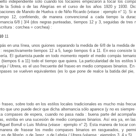
uelto independiente sólo cuando los tocaores empezaron a tocar los com
 de la Soleá o de las Alegrías en el curso de los años 1920 y 1930. Di
abaciones de Manolo de Huelva o de Niño Ricardo (véase : ejemplo n° 1). Si
empo 12, confiriendo, de manera convencional a cada tiempo la durac
nancia 6/8 | 3/4 (dos negras punteadas, tiempos 12 y 3, seguidas de tres 
critura : corchea = corchea) :
10
11
ás en una línea, unos guiones separando la medida de 6/8 de la medida de
respectivamente tiempos 12 a 5, luego tiempos 6 a 11. En eso consiste la 
ería. El guitarrista puede en todo momento repetir el medio compás ternario
(tiempos 6 a 11) todo el tiempo que quiera. La particularidad de los estilos l
rija / Utrera, es el uso frecuente del fraseo en medio compases binarios. En
ases se vuelven equivalentes (es lo que pone de realce la batida del pie,
 fraseo, sobre todo en los estilos locales tradicionales es mucho más frecue
punto que uno puede decir que dicha alternancia sólo aparece (y no es siempre 
ca compases de espera, cuando no pasa nada : buena parte del acompañami
tas, estriba en una sucesión de medio compases binarios. Así era ya, en la
guel Borrull o Luis Molina (véase : ejemplo n° 2). Esta manera de tocar co
manera de frasear los medio compases binarios en rasgueados, y permit
r es de Morón, o de Jerez, o de Lebrija / Utrera (véanse : ejemplos 3, 4 y 5).