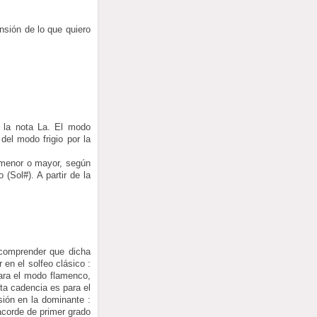
nsión de lo que quiero
e la nota La. El modo
del modo frigio por la
a menor o mayor, según
(Sol#). A partir de la
 comprender que dicha
en el solfeo clásico :
para el modo flamenco,
sta cadencia es para el
ión en la dominante :
acorde de primer grado