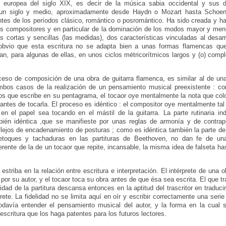
l, europea del siglo XIX, es decir de la música sabia occidental y sus 
e un siglo y medio, aproximadamente desde Haydn o Mozart hasta Schoen
antes de los períodos clásico, romántico o posromántico. Ha sido creada y 
s compositores y en particular de la dominación de los modos mayor y menor
las cortas y sencillas (las medidas), dos características vinculadas al desarr
obvio que esta escritura no se adapta bien a unas formas flamencas qu
an, para algunas de ellas, en unos ciclos métricorítmicos largos y (o) comple
oceso de composición de una obra de guitarra flamenca, es similar al de una
mbos casos de la realización de un pensamiento musical preexistente : c
s que escribe en su pentagrama, el tocaor oye mentalmente la nota que col
e antes de tocarla. El proceso es idéntico : el compositor oye mentalmente ta
en el papel sea tocando en el mástil de la guitarra. La parte rutinaria ind
bién idéntica ,que se manifieste por unas reglas de armonía y de contra
flejos de encadenamiento de posturas ; como es idéntica también la parte de c
retoques y tachaduras en las partituras de Beethoven, no dan fe de un
rente de la de un tocaor que repite, incansable, la misma idea de falseta ha
 estriba en la relación entre escritura e interpretación. El intérprete de una o
 por su autor, y el tocaor toca su obra antes de que ésa sea escrita. El que tr
lidad de la partitura descansa entonces en la aptitud del trascritor en traduci
prete. La fidelidad no se limita aquí en oír y escribir correctamente una seri
odavía entender el pensamiento musical del autor, y la forma en la cual
 escritura que los haga patentes para los futuros lectores.