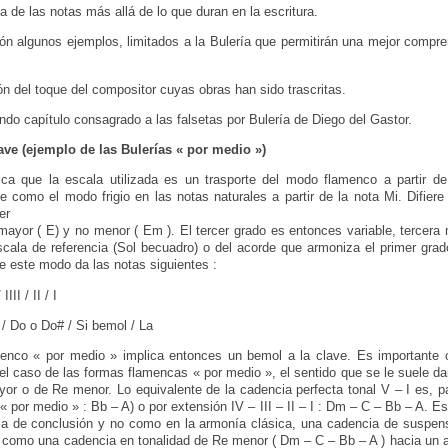
 de las notas más allá de lo que duran en la escritura.
n algunos ejemplos, limitados a la Bulería que permitirán una mejor compre
ón del toque del compositor cuyas obras han sido trascritas.
ndo capítulo consagrado a las falsetas por Bulería de Diego del Gastor.
ave (ejemplo de las Bulerías « por medio »)
ica que la escala utilizada es un trasporte del modo flamenco a partir d
 como el modo frigio en las notas naturales a partir de la nota Mi. Difiere 
er
ayor ( E) y no menor ( Em ). El tercer grado es entonces variable, tercer
cala de referencia (Sol becuadro) o del acorde que armoniza el primer grado 
de este modo da las notas siguientes :
IIII / II / I
e / Do o Do# / Si bemol / La
menco « por medio » implica entonces un bemol a la clave. Es importante
el caso de las formas flamencas « por medio », el sentido que se le suele dar 
or o de Re menor. Lo equivalente de la cadencia perfecta tonal V – I es, 
 « por medio » : Bb – A) o por extensión IV – III – II – I : Dm – C – Bb – A. E
a de conclusión y no como en la armonía clásica, una cadencia de suspens
r como una cadencia en tonalidad de Re menor ( Dm – C – Bb – A ) hacia un 