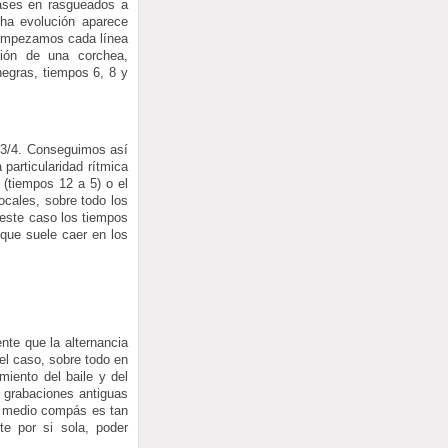
pases en rasgueados a
cha evolución aparece
 empezamos cada línea
ión de una corchea,
negras, tiempos 6, 8 y
 3/4. Conseguimos así
particularidad rítmica
 (tiempos 12 a 5) o el
ocales, sobre todo los
 este caso los tiempos
 que suele caer en los
nte que la alternancia
el caso, sobre todo en
ento del baile y del
s grabaciones antiguas
n medio compás es tan
e por si sola, poder