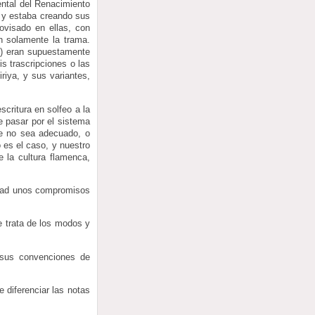
ental del Renacimiento
l y estaba creando sus
ovisado en ellas, con
n solamente la trama.
…) eran supuestamente
s trascripciones o las
riya, y sus variantes,
scritura en solfeo a la
e pasar por el sistema
ue no sea adecuado, o
 es el caso, y nuestro
e la cultura flamenca,
lidad unos compromisos
e trata de los modos y
 sus convenciones de
e diferenciar las notas