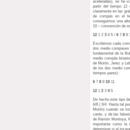
aceleradas), se ha v
partir del tiempo 12
claramente en las gr
de compás en el ti
conseguimos una alter
10 – convención de es
12
1 2
3
4 5 /
6
7
8
9
Escribimos cada comp
dos medio compases : 
fundamental de la Bul
medio compás binario 
de Morón, Jerez y Leb
de los dos medio comp
tiempos pares) :
6
7
8
9
10
11
12
1
2
3
4
5
De hecho este tipo de
6/8 | 3/4. Hasta tal 
Morón) cuando se to
cante, y de las false
de Ramón Montoya, Mi
importante como la 
determinar si el tocao