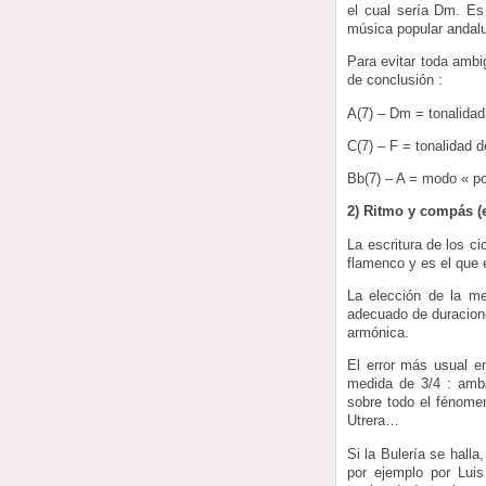
el cual sería Dm. Es
música popular andalu
Para evitar toda ambi
de conclusión :
A(7) – Dm = tonalida
C(7) – F = tonalidad 
Bb(7) – A = modo « po
2) Ritmo y compás (e
La escritura de los c
flamenco y es el que
La elección de la m
adecuado de duracione
armónica.
El error más usual e
medida de 3/4 : amba
sobre todo el fénomen
Utrera…
Si la Bulería se halla
por ejemplo por Luis