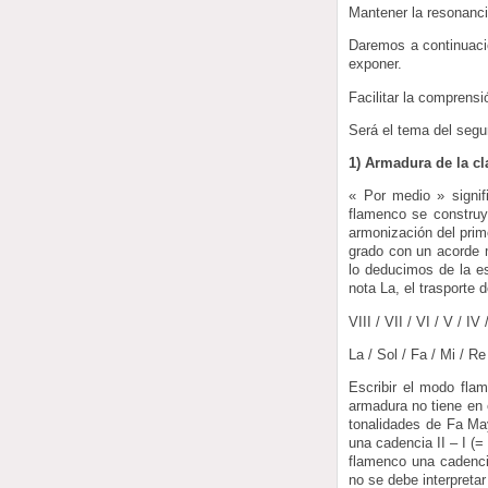
Mantener la resonancia
Daremos a continuació
exponer.
Facilitar la comprensi
Será el tema del segu
1) Armadura de la cl
« Por medio » signif
flamenco se construye
armonización del prim
grado con un acorde m
lo deducimos de la es
nota La, el trasporte 
VIII / VII / VI / V / IV / 
La / Sol / Fa / Mi / R
Escribir el modo fla
armadura no tiene en 
tonalidades de Fa May
una cadencia II – I (=
flamenco una cadenci
no se debe interpreta