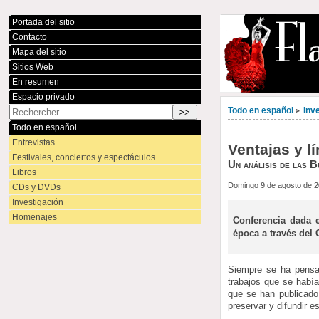
Portada del sitio
Contacto
Mapa del sitio
Sitios Web
En resumen
Espacio privado
Todo en español
Inv
>
Todo en español
Entrevistas
Ventajas y lí
Festivales, conciertos y espectáculos
Un análisis de las B
Libros
Domingo 9 de agosto de 
CDs y DVDs
Investigación
Homenajes
Conferencia dada 
época a través del 
Siempre se ha pensad
trabajos que se habí
que se han publicado
preservar y difundir e