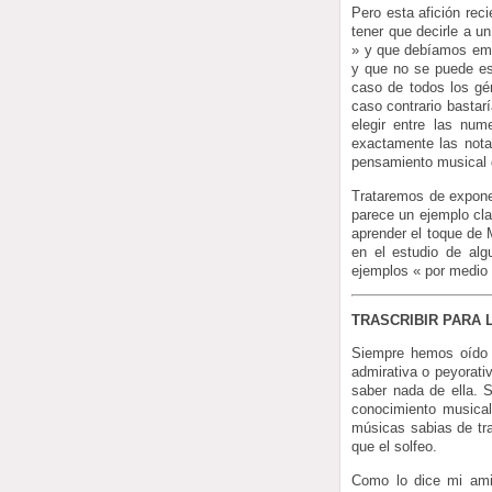
Pero esta afición rec
tener que decirle a u
» y que debíamos empe
y que no se puede esc
caso de todos los gé
caso contrario bastar
elegir entre las num
exactamente las nota
pensamiento musical d
Trataremos de expone
parece un ejemplo cla
aprender el toque de 
en el estudio de alg
ejemplos « por medio »
TRASCRIBIR PARA
Siempre hemos oído 
admirativa o peyorati
saber nada de ella. S
conocimiento musical
músicas sabias de tra
que el solfeo.
Como lo dice mi am