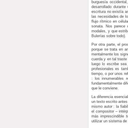
burguesía occidenta
desarrollado durant
escritura no existía 
las necesidades de lo
flujo rítmico en célu
sonata. Nos parece 
modales, y que estrib
Bulerías sobre todo).
Por otra parte, el pr
porque se trata en a
mentalmente los signo
cuerda y en tal trast
luego lo escribe sea 
profesionales es tam
tiempo, o por unos re
: los innumerables 
fundamentalmente dife
que le conviene.
La diferencia esencial
un texto escrito antes
mismo autor : la fiabi
el compositor – intér
más imprescindible t
utilizar un sistema de