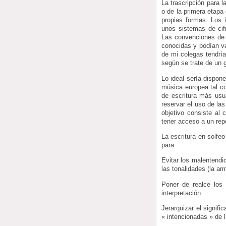
La trascripción para 
o de la primera etapa
propias formas. Los 
unos sistemas de cif
Las convenciones de 
conocidas y podían va
de mi colegas tendría
según se trate de un 
Lo ideal sería dispone
música europea tal co
de escritura más usu
reservar el uso de la
objetivo consiste al 
tener acceso a un repe
La escritura en solfe
para :
Evitar los malentendi
las tonalidades (la ar
Poner de realce los
interpretación.
Jerarquizar el signifi
« intencionadas » de l