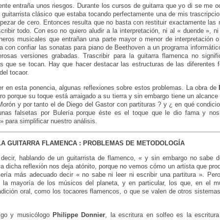
iente entraña unos riesgos. Durante los cursos de guitarra que yo di se me 
n guitarrista clásico que estaba tocando perfectamente una de mis trascripci
zar de cero. Entonces resulta que no basta con restituir exactamente las n
ribir todo. Con eso no quiero aludir a la interpretación, ni al « duende », ni
neros musicales que entrañan una parte mayor o menor de interpretación o
ía con confiar las sonatas para piano de Beethoven a un programa informáti
erosas versiones grabadas. Trascribir para la guitarra flamenca no signifi
s que se tocan. Hay que hacer destacar las estructuras de las diferentes 
el tocaor.
r en esta ponencia, algunas reflexiones sobre estos problemas. La obra de
ro porque su toque está arraigado a su tierra y sin embargo tiene un alcance
Morón y por tanto el de Diego del Gastor con partituras ? y ¿ en qué condi
unas falsetas por Bulería porque éste es el toque que le dio fama y no
 para simplificar nuestro análisis.
 LA GUITARRA FLAMENCA : PROBLEMAS DE METODOLOGÍA
decir, hablando de un guitarrista de flamenco, « y sin embargo no sabe 
va dicha reflexión nos deja atónito, porque no vemos cómo un artista que pr
ería más adecuado decir « no sabe ni leer ni escribir una partitura ». Pero
 la mayoría de los músicos del planeta, y en particular, los que, en el m
dición oral, como los tocaores flamencos, o que se valen de otros sistemas
igo y musicólogo
Philippe Donnier
, la escritura en solfeo es la escritur