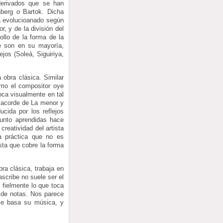
derivados que se han
berg o Bartok. Dicha
ha evolucioanado según
, y de la división del
ollo de la forma de la
e son en su mayoría,
jos (Soleá, Siguiriya,
 obra clásica. Similar
omo el compositor oye
oca visualmente en tal
l acorde de La menor y
ucida por los reflejos
punto aprendidas hace
reatividad del artista
a práctica que no es
sta que cobre la forma
bra clásica, trabaja en
ascribe no suele ser el
r fielmente lo que toca
e de notas. Nos parece
 se basa su música, y