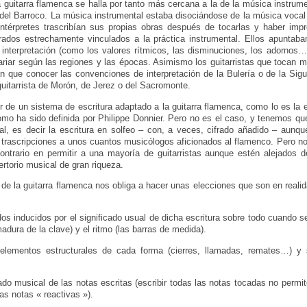
la guitarra flamenca se halla por tanto más cercana a la de la música instrum
 del Barroco. La música instrumental estaba disociándose de la música voca
intérpretes trascribían sus propias obras después de tocarlas y haber impr
rados estrechamente vinculados a la práctica instrumental. Ellos apuntaba
interpretación (como los valores rítmicos, las disminuciones, los adornos
riar según las regiones y las épocas. Asimismo los guitarristas que tocan mi
n que conocer las convenciones de interpretación de la Bulería o de la Sigui
guitarrista de Morón, de Jerez o del Sacromonte.
r de un sistema de escritura adaptado a la guitarra flamenca, como lo es la e
mo ha sido definida por Philippe Donnier. Pero no es el caso, y tenemos qu
al, es decir la escritura en solfeo – con, a veces, cifrado añadido – aunq
s trascripciones a unos cuantos musicólogos aficionados al flamenco. Pero no
contrario en permitir a una mayoría de guitarristas aunque estén alejados d
rtorio musical de gran riqueza.
o de la guitarra flamenca nos obliga a hacer unas elecciones que son en rea
dos inducidos por el significado usual de dicha escritura sobre todo cuando s
madura de la clave) y el ritmo (las barras de medida).
 elementos estructurales de cada forma (cierres, llamadas, remates…) y
cado musical de las notas escritas (escribir todas las notas tocadas no permit
as notas « reactivas »).