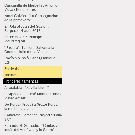
Cancanilla de Marbella / Antonio
Moya / Pepe Torres
Israel Galván : "La Consagración
de la primavera"
El Pola et Juan del Gastor :
Bergerac, 4 août 2013
Pedro Soler et Philippe
Mouratoglou
"Pastora" : Pastora Galván à la
Grande Halle de La Villette
Rocío Molina à Paris Quartier d’
Eté
Festivals
Tablaos
Frontières flamencas
Arrajatabla : "Sevilla blues"
L’ Arpeggiata / José Manuel Cano /
Mateo Arnáiz
De Pérez (Prado) à (Gato) Pérez :
la rumba catalane
Camerata Flamenco Project : "Falla
3.0"
Eduardo H. Garrocho : "Coplas y
tonás del Andévalo y la Sierra"