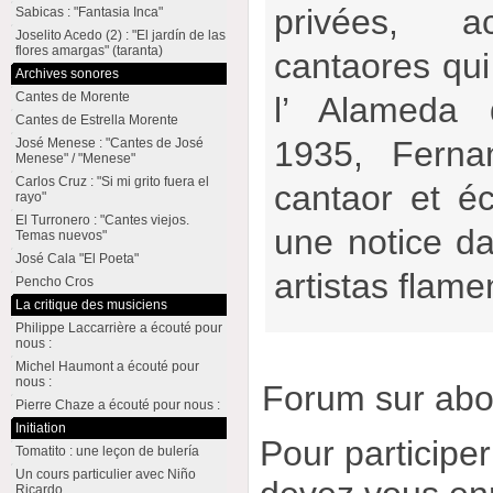
privées, a
Sabicas : "Fantasia Inca"
Joselito Acedo (2) : "El jardín de las
flores amargas" (taranta)
cantaores qui
Archives sonores
Cantes de Morente
l’ Alameda 
Cantes de Estrella Morente
1935, Ferna
José Menese : "Cantes de José
Menese" / "Menese"
Carlos Cruz : "Si mi grito fuera el
cantaor et éc
rayo"
El Turronero : "Cantes viejos.
une notice da
Temas nuevos"
José Cala "El Poeta"
artistas flame
Pencho Cros
La critique des musiciens
Philippe Laccarrière a écouté pour
nous :
Michel Haumont a écouté pour
nous :
Forum sur ab
Pierre Chaze a écouté pour nous :
Initiation
Pour participe
Tomatito : une leçon de bulería
Un cours particulier avec Niño
Ricardo