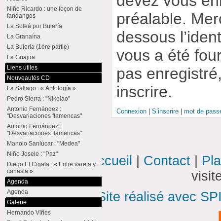
devez vous enr
Niño Ricardo : une leçon de
préalable. Merc
fandangos
La Soleá por Bulería
dessous l’ident
La Granaína
La Bulería (1ère partie)
vous a été four
La Guajira
Liens utiles
pas enregistré
Nouveautés CD
inscrire.
La Sallago : « Antología »
Pedro Sierra : "Nikelao"
Antonio Fernández :
Connexion
|
S’inscrire
|
mot de passe
"Desvariaciones flamencas"
Antonio Fernández :
"Desvariaciones flamencas"
Manolo Sanlúcar : "Medea"
Niño Josele : "Paz"
Accueil
|
Contact
|
Pla
Diego El Cigala : « Entre vareta y
canasta »
visi
Agenda
Agenda
Site réalisé avec SP
Galerie
Hernando Viñes