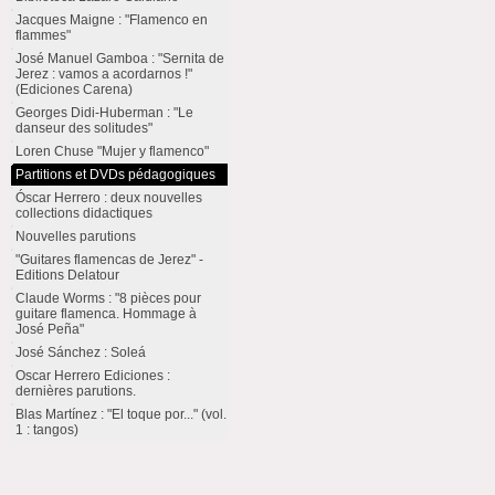
Jacques Maigne : "Flamenco en
flammes"
José Manuel Gamboa : "Sernita de
Jerez : vamos a acordarnos !"
(Ediciones Carena)
Georges Didi-Huberman : "Le
danseur des solitudes"
Loren Chuse "Mujer y flamenco"
Partitions et DVDs pédagogiques
Óscar Herrero : deux nouvelles
collections didactiques
Nouvelles parutions
"Guitares flamencas de Jerez" -
Editions Delatour
Claude Worms : "8 pièces pour
guitare flamenca. Hommage à
José Peña"
José Sánchez : Soleá
Oscar Herrero Ediciones :
dernières parutions.
Blas Martínez : "El toque por..." (vol.
1 : tangos)