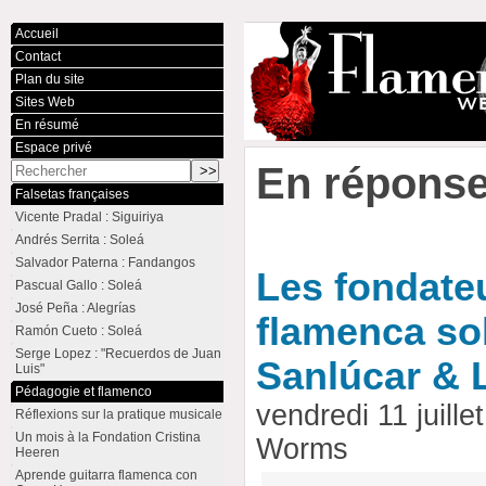
Accueil
Contact
Plan du site
Sites Web
En résumé
Espace privé
En réponse
Falsetas françaises
Vicente Pradal : Siguiriya
Andrés Serrita : Soleá
Salvador Paterna : Fandangos
Les fondateu
Pascual Gallo : Soleá
José Peña : Alegrías
flamenca sol
Ramón Cueto : Soleá
Serge Lopez : "Recuerdos de Juan
Sanlúcar & L
Luis"
Pédagogie et flamenco
vendredi 11 juill
Réflexions sur la pratique musicale
Un mois à la Fondation Cristina
Worms
Heeren
Aprende guitarra flamenca con