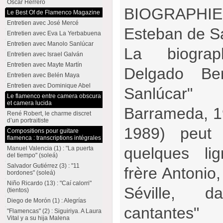
Oscar Herrero
BIOGRAPHI
Le Best Of de Flamenco Magazine
Entretien avec José Mercé
Esteban de S
Entretien avec Eva La Yerbabuena
Entretien avec Manolo Sanlúcar
La biogra
Entretien avec Israel Galván
Entretien avec Mayte Martín
Delgado Be
Entretien avec Belén Maya
Entretien avec Dominique Abel
Sanlúcar"
Le flamenco entre camera obscura
et camera lucida
Barrameda, 1
René Robert, le charme discret
d’un portraitiste
1989) peut
Compositions pour guitare
flamenca : transcriptions intégrales
quelques l
Manuel Valencia (1) : "La puerta
del tiempo" (soleá)
Salvador Gutiérrez (3) : "11
frère Antonio,
bordones" (soleá)
Niño Ricardo (13) : "Caí calorri"
Séville, 
(tientos)
Diego de Morón (1) : Alegrías
cantantes"
"Flamencas" (2) : Siguiriya. A Laura
Vital y a su hija Malena