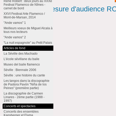
René Robert : deux jours au XXXe
Festival Flamenco de Nîmes -
Mesure d'audience ROI
carnet de bord
XXVI Festival Arte Flamenco /
Mont-de-Marsan, 2014
"Ande vamos" 1
Meilleurs voeux de Miguel Alcala à
tous nos lecteurs
"Ande vamos" 2
"La nuit espagnole" au Petit Palais
Articles de fond
La Séville des Machado
L’école sévillane du baile
Museo del baile flamenco
Séville : Biennale 2006
Séville : une histoire du cante
Les tangos dans la discographie
de Pastora Pavón "Niña de los
Peines" (première partie)
La discographie de Carmen
Linares - 2ème partie (1988 -
1997)
Concerts et spectacles
Concerts des ensembles
Kapsberger et Elyma