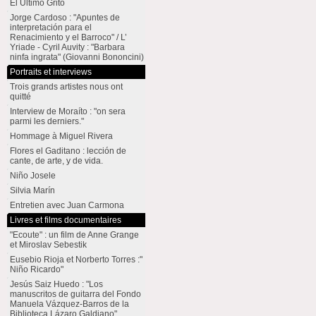
El Último Grito
Jorge Cardoso : "Apuntes de
interpretación para el
Renacimiento y el Barroco" / L’
Yriade - Cyril Auvity : "Barbara
ninfa ingrata" (Giovanni Bononcini)
Portraits et interviews
Trois grands artistes nous ont
quitté
Interview de Moraíto : "on sera
parmi les derniers."
Hommage à Miguel Rivera
Flores el Gaditano : lección de
cante, de arte, y de vida.
Niño Josele
Silvia Marín
Entretien avec Juan Carmona
Livres et films documentaires
"Ecoute" : un film de Anne Grange
et Miroslav Sebestik
Eusebio Rioja et Norberto Torres :"
Niño Ricardo"
Jesús Saiz Huedo : "Los
manuscritos de guitarra del Fondo
Manuela Vázquez-Barros de la
Biblioteca Lázaro Galdiano"