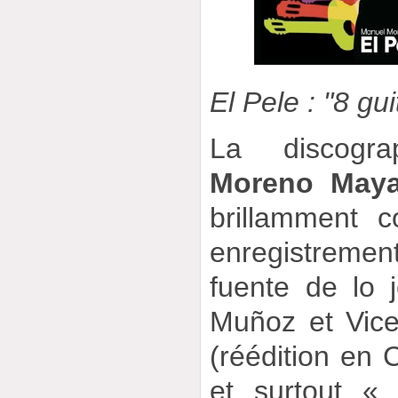
El Pele : "8 gui
La discog
Moreno Maya
brillamment 
enregistreme
fuente de lo 
Muñoz et Vic
(réédition en 
et surtout «