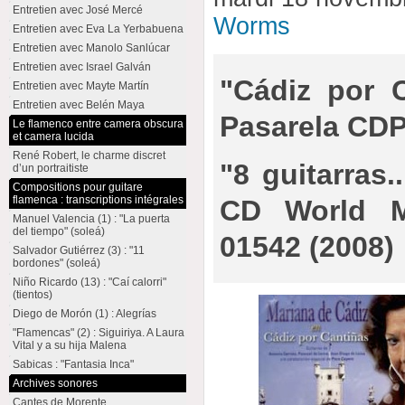
Entretien avec José Mercé
Worms
Entretien avec Eva La Yerbabuena
Entretien avec Manolo Sanlúcar
Entretien avec Israel Galván
"Cádiz por 
Entretien avec Mayte Martín
Entretien avec Belén Maya
Pasarela CDP
Le flamenco entre camera obscura
et camera lucida
René Robert, le charme discret
"8 guitarras.
d’un portraitiste
Compositions pour guitare
flamenca : transcriptions intégrales
CD World M
Manuel Valencia (1) : "La puerta
del tiempo" (soleá)
01542 (2008)
Salvador Gutiérrez (3) : "11
bordones" (soleá)
Niño Ricardo (13) : "Caí calorri"
(tientos)
Diego de Morón (1) : Alegrías
"Flamencas" (2) : Siguiriya. A Laura
Vital y a su hija Malena
Sabicas : "Fantasia Inca"
Archives sonores
Cantes de Morente