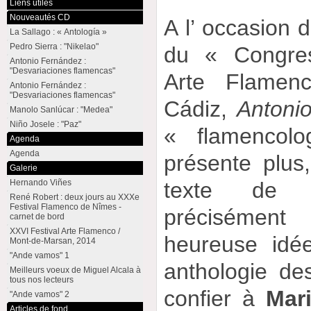
Liens utiles
Nouveautés CD
A l’ occasion d
La Sallago : « Antología »
Pedro Sierra : "Nikelao"
du « Congres
Antonio Fernández :
"Desvariaciones flamencas"
Arte Flamen
Antonio Fernández :
"Desvariaciones flamencas"
Cádiz,
Antoni
Manolo Sanlúcar : "Medea"
Niño Josele : "Paz"
« flamencol
Agenda
Agenda
présente plus,
Galerie
Hernando Viñes
texte de p
René Robert : deux jours au XXXe
Festival Flamenco de Nîmes -
précisément
carnet de bord
XXVI Festival Arte Flamenco /
heureuse idé
Mont-de-Marsan, 2014
"Ande vamos" 1
anthologie de
Meilleurs voeux de Miguel Alcala à
tous nos lecteurs
confier à
Mar
"Ande vamos" 2
Articles de fond