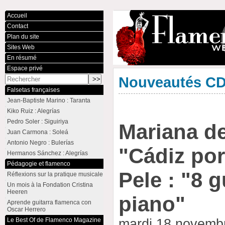
Accueil
Contact
Plan du site
Sites Web
En résumé
Espace privé
Nouveautés C
Falsetas françaises
Jean-Baptiste Marino : Taranta
Kiko Ruiz : Alegrías
Pedro Soler : Siguiriya
Mariana de
Juan Carmona : Soleá
Antonio Negro : Bulerías
"Cádiz por
Hermanos Sánchez : Alegrías
Pédagogie et flamenco
Pele : "8 g
Réflexions sur la pratique musicale
Un mois à la Fondation Cristina
Heeren
piano"
Aprende guitarra flamenca con
Oscar Herrero
Le Best Of de Flamenco Magazine
mardi 18 novemb