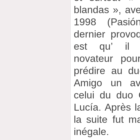
blandas », av
1998 (Pasió
dernier provo
est qu’ il é
novateur pou
prédire au du
Amigo un av
celui du duo
Lucía. Après l
la suite fut 
inégale.