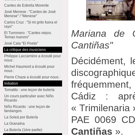
Cantes de Estrella Morente
José Menese : "Cantes de José
Menese" / "Menese"
Carlos Cruz : "Si mi grito fuera el
rayo"
Mariana de C
El Turronero : "Cantes viejos.
Temas nuevos"
Cantiñas"
José Cala "El Poeta"
La critique des musiciens
Philippe Laccarrière a écouté pour
Décidément, l
nous :
Michel Haumont a écouté pour
discographiq
nous :
Pierre Chaze a écouté pour nous :
fréquemment
Initiation
Tomatito : une leçon de bulería
Cádiz : apr
Un cours particulier avec Niño
Ricardo
« Trimilenaria
Niño Ricardo : une leçon de
fandangos
PAE 0069 CD
La Soleá por Bulería
La Granaína
Cantiñas
».
La Bulería (1ère partie)