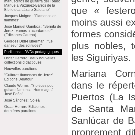
manuscritos de guitarra del Fondo
Manuela Vázquez-Barros de la
que « fester
Biblioteca Lázaro Galdiano"
Jacques Maigne : "Flamenco en
moins aussi ex
flammes"
José Manuel Gamboa : "Sernita de
Jerez : vamos a acordarnos !"
formes consid
(Ediciones Carena)
Georges Didi-Huberman : "Le
plus nobles, 
danseur des solitudes"
Partitions et DVDs pédagogiques
les Siguiriyas.
Óscar Herrero : deux nouvelles
collections didactiques
Nouvelles parutions
Mariana Corn
"Guitares flamencas de Jerez" -
Editions Delatour
dans le réper
Claude Worms : "8 pièces pour
guitare flamenca. Hommage à
Puertos (La Is
José Peña"
José Sánchez : Soleá
de Santa Mar
Oscar Herrero Ediciones :
dernières parutions.
Sanlúcar de B
proprement di