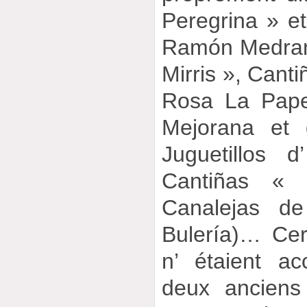
Peregrina » e
Ramón Medran
Mirris », Canti
Rosa La Pape
Mejorana et 
Juguetillos d
Cantiñas «
Canalejas de
Bulería)… Cer
n’ étaient a
deux anciens