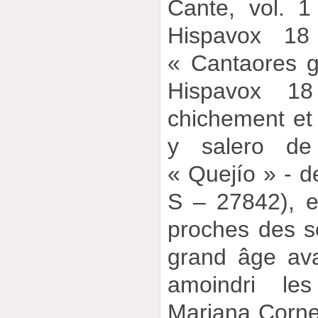
Cante, vol. 
Hispavox 1
« Cantaores g
Hispavox 1
chichement et 
y salero de
« Quejío » - 
S – 27842), e
proches des s
grand âge ava
amoindri les
Mariana Corne