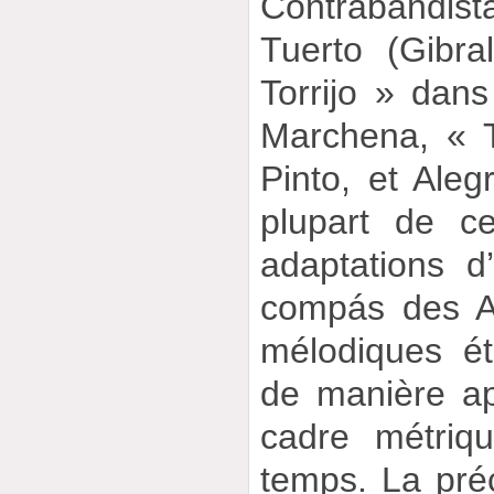
Contrabandis
Tuerto (Gibra
Torrijo » dan
Marchena, « 
Pinto, et Ale
plupart de c
adaptations d
compás des Al
mélodiques ét
de manière ap
cadre métriq
temps. La préci