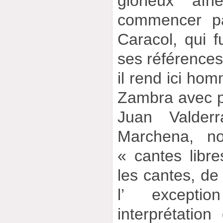
glorieux aîn
commencer pa
Caracol, qui f
ses références
il rend ici hom
Zambra avec p
Juan Valde
Marchena, n
« cantes libre
les cantes, de 
l’ excepti
interprétation