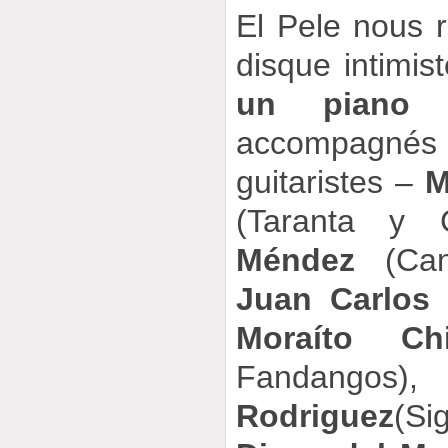
El Pele nous 
disque intimis
un piano
»
accompagnés
guitaristes –
M
(Taranta y 
Méndez
(Canc
Juan Carlos
Moraíto Ch
Fandangos
Rodriguez
(Si