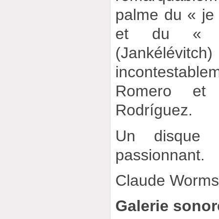
palme du « je 
et du « p
(Jankélév
incontestabl
Romero et 
Rodríguez.
Un disque in
passionnant.
Claude Worm
Galerie sonor