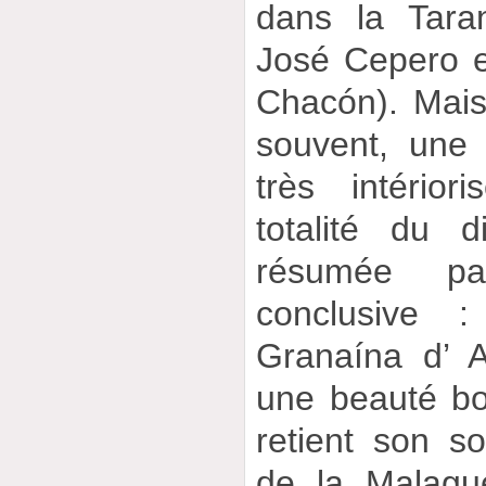
dans la Tara
José Cepero e
Chacón). Mais 
souvent, une 
très intérior
totalité du d
résumée pa
conclusive 
Granaína d’ A
une beauté bou
retient son so
de la Malagu