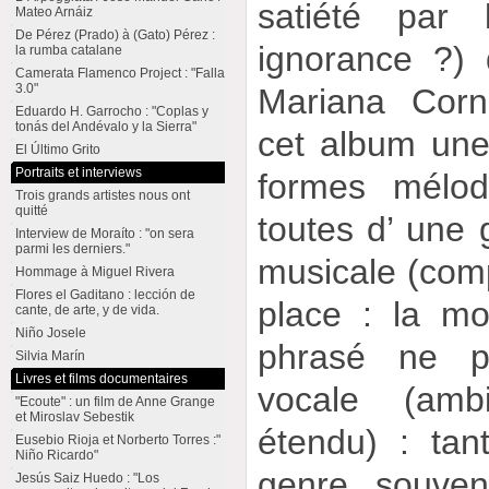
satiété par 
Mateo Arnáiz
De Pérez (Prado) à (Gato) Pérez :
ignorance ?) d
la rumba catalane
Camerata Flamenco Project : "Falla
3.0"
Mariana Corn
Eduardo H. Garrocho : "Coplas y
tonás del Andévalo y la Sierra"
cet album une
El Último Grito
Portraits et interviews
formes mélodi
Trois grands artistes nous ont
quitté
toutes d’ une g
Interview de Moraíto : "on sera
parmi les derniers."
musicale (comp
Hommage à Miguel Rivera
Flores el Gaditano : lección de
place : la mo
cante, de arte, y de vida.
Niño Josele
phrasé ne p
Silvia Marín
Livres et films documentaires
vocale (amb
"Ecoute" : un film de Anne Grange
et Miroslav Sebestik
étendu) : tan
Eusebio Rioja et Norberto Torres :"
Niño Ricardo"
genre, souven
Jesús Saiz Huedo : "Los