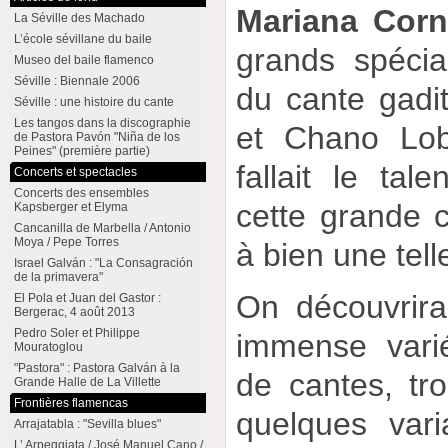
Mariana Corn
La Séville des Machado
L’école sévillane du baile
grands spécial
Museo del baile flamenco
Séville : Biennale 2006
du cante gadi
Séville : une histoire du cante
Les tangos dans la discographie
et Chano Loba
de Pastora Pavón "Niña de los
Peines" (première partie)
fallait le tal
Concerts et spectacles
Concerts des ensembles
cette grande 
Kapsberger et Elyma
Cancanilla de Marbella / Antonio
Moya / Pepe Torres
à bien une tell
Israel Galván : "La Consagración
de la primavera"
On découvrira
El Pola et Juan del Gastor :
Bergerac, 4 août 2013
Pedro Soler et Philippe
immense varié
Mouratoglou
"Pastora" : Pastora Galván à la
de cantes, tr
Grande Halle de La Villette
Frontières flamencas
quelques var
Arrajatabla : "Sevilla blues"
L’ Arpeggiata / José Manuel Cano /