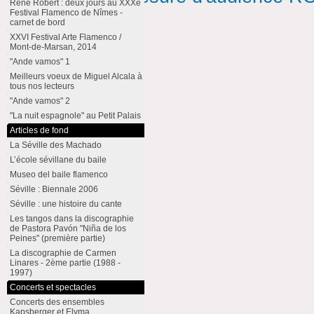
René Robert : deux jours au XXXe
Festival Flamenco de Nîmes -
carnet de bord
XXVI Festival Arte Flamenco /
Mont-de-Marsan, 2014
"Ande vamos" 1
Meilleurs voeux de Miguel Alcala à
tous nos lecteurs
"Ande vamos" 2
"La nuit espagnole" au Petit Palais
Articles de fond
La Séville des Machado
L’école sévillane du baile
Museo del baile flamenco
Séville : Biennale 2006
Séville : une histoire du cante
Les tangos dans la discographie
de Pastora Pavón "Niña de los
Peines" (première partie)
La discographie de Carmen
Linares - 2ème partie (1988 -
1997)
Concerts et spectacles
Concerts des ensembles
Kapsberger et Elyma