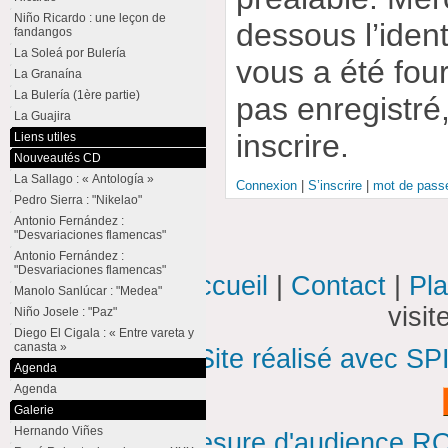
Niño Ricardo : une leçon de
dessous l’ident
fandangos
La Soleá por Bulería
vous a été four
La Granaína
La Bulería (1ère partie)
pas enregistré
La Guajira
inscrire.
Liens utiles
Nouveautés CD
La Sallago : « Antología »
Connexion
|
S’inscrire
|
mot de passe
Pedro Sierra : "Nikelao"
Antonio Fernández :
"Desvariaciones flamencas"
Antonio Fernández :
"Desvariaciones flamencas"
Accueil
|
Contact
|
Pla
Manolo Sanlúcar : "Medea"
visi
Niño Josele : "Paz"
Diego El Cigala : « Entre vareta y
canasta »
Site réalisé avec SP
Agenda
Agenda
Galerie
Hernando Viñes
Mesure d'audience ROI