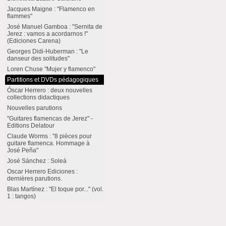
Jacques Maigne : "Flamenco en
flammes"
José Manuel Gamboa : "Sernita de
Jerez : vamos a acordarnos !"
(Ediciones Carena)
Georges Didi-Huberman : "Le
danseur des solitudes"
Loren Chuse "Mujer y flamenco"
Partitions et DVDs pédagogiques
Óscar Herrero : deux nouvelles
collections didactiques
Nouvelles parutions
"Guitares flamencas de Jerez" -
Editions Delatour
Claude Worms : "8 pièces pour
guitare flamenca. Hommage à
José Peña"
José Sánchez : Soleá
Oscar Herrero Ediciones :
dernières parutions.
Blas Martínez : "El toque por..." (vol.
1 : tangos)