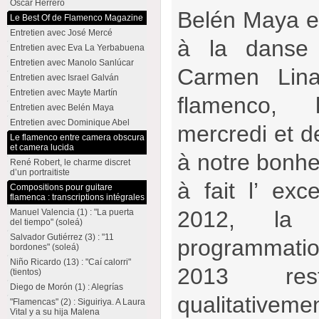
Oscar Herrero
Belén Maya et
Le Best Of de Flamenco Magazine
Entretien avec José Mercé
à la danse
Entretien avec Eva La Yerbabuena
Entretien avec Manolo Sanlúcar
Carmen Lina
Entretien avec Israel Galván
Entretien avec Mayte Martín
flamenco,
Entretien avec Belén Maya
Entretien avec Dominique Abel
mercredi et de
Le flamenco entre camera obscura
et camera lucida
à notre bonhe
René Robert, le charme discret
d’un portraitiste
à fait l’ exc
Compositions pour guitare
flamenca : transcriptions intégrales
2012, la 
Manuel Valencia (1) : "La puerta
del tiempo" (soleá)
Salvador Gutiérrez (3) : "11
programmatio
bordones" (soleá)
Niño Ricardo (13) : "Caí calorri"
2013 rest
(tientos)
Diego de Morón (1) : Alegrías
qualitat
"Flamencas" (2) : Siguiriya. A Laura
Vital y a su hija Malena