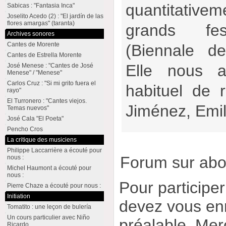
quantitativ
Sabicas : "Fantasia Inca"
Joselito Acedo (2) : "El jardín de las
flores amargas" (taranta)
grands fes
Archives sonores
Cantes de Morente
(Biennale de 
Cantes de Estrella Morente
Elle nous a
José Menese : "Cantes de José
Menese" / "Menese"
Carlos Cruz : "Si mi grito fuera el
habituel de r
rayo"
El Turronero : "Cantes viejos.
Jiménez, Emil
Temas nuevos"
José Cala "El Poeta"
Pencho Cros
La critique des musiciens
Philippe Laccarrière a écouté pour
Forum sur ab
nous :
Michel Haumont a écouté pour
nous :
Pour participe
Pierre Chaze a écouté pour nous :
Initiation
devez vous enr
Tomatito : une leçon de bulería
Un cours particulier avec Niño
préalable. Merc
Ricardo