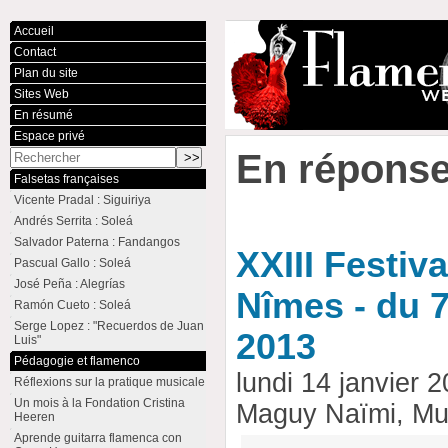
Accueil
Contact
Plan du site
Sites Web
En résumé
Espace privé
En réponse
Falsetas françaises
Vicente Pradal : Siguiriya
Andrés Serrita : Soleá
Salvador Paterna : Fandangos
XXIII Festiv
Pascual Gallo : Soleá
José Peña : Alegrías
Nîmes - du 7
Ramón Cueto : Soleá
Serge Lopez : "Recuerdos de Juan
2013
Luis"
Pédagogie et flamenco
lundi 14 janvier
Réflexions sur la pratique musicale
Un mois à la Fondation Cristina
Maguy Naïmi, Mur
Heeren
Aprende guitarra flamenca con