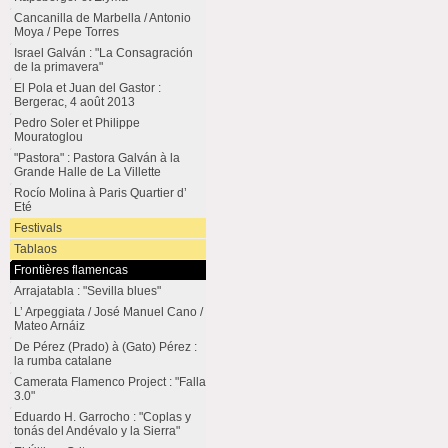
Cancanilla de Marbella / Antonio
Moya / Pepe Torres
Israel Galván : "La Consagración
de la primavera"
El Pola et Juan del Gastor :
Bergerac, 4 août 2013
Pedro Soler et Philippe
Mouratoglou
"Pastora" : Pastora Galván à la
Grande Halle de La Villette
Rocío Molina à Paris Quartier d’
Eté
Festivals
Tablaos
Frontières flamencas
Arrajatabla : "Sevilla blues"
L’ Arpeggiata / José Manuel Cano /
Mateo Arnáiz
De Pérez (Prado) à (Gato) Pérez :
la rumba catalane
Camerata Flamenco Project : "Falla
3.0"
Eduardo H. Garrocho : "Coplas y
tonás del Andévalo y la Sierra"