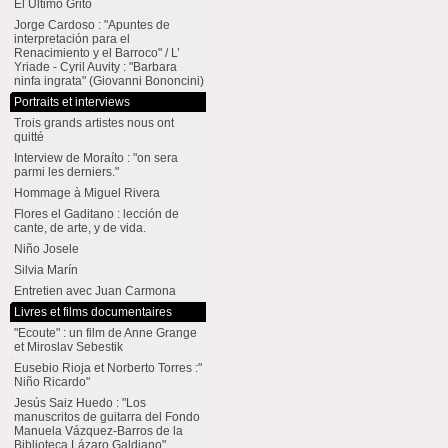
El Último Grito
Jorge Cardoso : "Apuntes de
interpretación para el
Renacimiento y el Barroco" / L’
Yriade - Cyril Auvity : "Barbara
ninfa ingrata" (Giovanni Bononcini)
Portraits et interviews
Trois grands artistes nous ont
quitté
Interview de Moraíto : "on sera
parmi les derniers."
Hommage à Miguel Rivera
Flores el Gaditano : lección de
cante, de arte, y de vida.
Niño Josele
Silvia Marín
Entretien avec Juan Carmona
Livres et films documentaires
"Ecoute" : un film de Anne Grange
et Miroslav Sebestik
Eusebio Rioja et Norberto Torres :"
Niño Ricardo"
Jesús Saiz Huedo : "Los
manuscritos de guitarra del Fondo
Manuela Vázquez-Barros de la
Biblioteca Lázaro Galdiano"