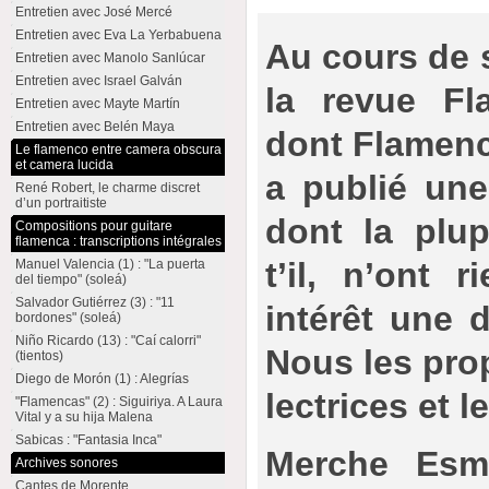
Entretien avec José Mercé
Entretien avec Eva La Yerbabuena
Au cours de 
Entretien avec Manolo Sanlúcar
Entretien avec Israel Galván
la revue Fl
Entretien avec Mayte Martín
Entretien avec Belén Maya
dont Flamenco
Le flamenco entre camera obscura
et camera lucida
a publié une
René Robert, le charme discret
d’un portraitiste
dont la plup
Compositions pour guitare
flamenca : transcriptions intégrales
t’il, n’ont 
Manuel Valencia (1) : "La puerta
del tiempo" (soleá)
Salvador Gutiérrez (3) : "11
intérêt une 
bordones" (soleá)
Niño Ricardo (13) : "Caí calorri"
Nous les pro
(tientos)
Diego de Morón (1) : Alegrías
lectrices et l
"Flamencas" (2) : Siguiriya. A Laura
Vital y a su hija Malena
Sabicas : "Fantasia Inca"
Merche Esm
Archives sonores
Cantes de Morente