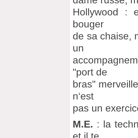
Hollywood : e
bouger
de sa chaise, m
un
accompagne
"port de
bras" merveille
n‘est
pas un exercic
M.E.
: la tech
et il te