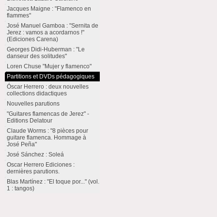
Jacques Maigne : "Flamenco en
flammes"
José Manuel Gamboa : "Sernita de
Jerez : vamos a acordarnos !"
(Ediciones Carena)
Georges Didi-Huberman : "Le
danseur des solitudes"
Loren Chuse "Mujer y flamenco"
Partitions et DVDs pédagogiques
Óscar Herrero : deux nouvelles
collections didactiques
Nouvelles parutions
"Guitares flamencas de Jerez" -
Editions Delatour
Claude Worms : "8 pièces pour
guitare flamenca. Hommage à
José Peña"
José Sánchez : Soleá
Oscar Herrero Ediciones :
dernières parutions.
Blas Martínez : "El toque por..." (vol.
1 : tangos)