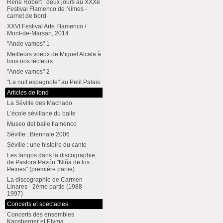
René Robert : deux jours au XXXe
Festival Flamenco de Nîmes -
carnet de bord
XXVI Festival Arte Flamenco /
Mont-de-Marsan, 2014
"Ande vamos" 1
Meilleurs voeux de Miguel Alcala à
tous nos lecteurs
"Ande vamos" 2
"La nuit espagnole" au Petit Palais
Articles de fond
La Séville des Machado
L’école sévillane du baile
Museo del baile flamenco
Séville : Biennale 2006
Séville : une histoire du cante
Les tangos dans la discographie
de Pastora Pavón "Niña de los
Peines" (première partie)
La discographie de Carmen
Linares - 2ème partie (1988 -
1997)
Concerts et spectacles
Concerts des ensembles
Kapsberger et Elyma