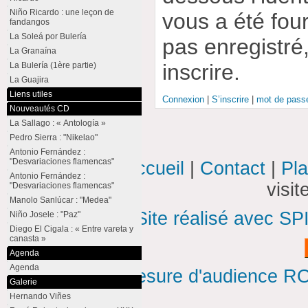
Niño Ricardo : une leçon de
vous a été four
fandangos
La Soleá por Bulería
pas enregistré
La Granaína
inscrire.
La Bulería (1ère partie)
La Guajira
Liens utiles
Connexion
|
S’inscrire
|
mot de passe
Nouveautés CD
La Sallago : « Antología »
Pedro Sierra : "Nikelao"
Antonio Fernández :
"Desvariaciones flamencas"
Accueil
|
Contact
|
Pla
Antonio Fernández :
visi
"Desvariaciones flamencas"
Manolo Sanlúcar : "Medea"
Site réalisé avec SP
Niño Josele : "Paz"
Diego El Cigala : « Entre vareta y
canasta »
Agenda
Agenda
Mesure d'audience ROI
Galerie
Hernando Viñes