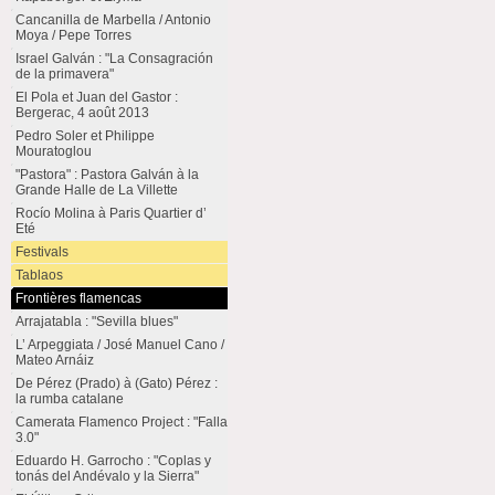
Cancanilla de Marbella / Antonio
Moya / Pepe Torres
Israel Galván : "La Consagración
de la primavera"
El Pola et Juan del Gastor :
Bergerac, 4 août 2013
Pedro Soler et Philippe
Mouratoglou
"Pastora" : Pastora Galván à la
Grande Halle de La Villette
Rocío Molina à Paris Quartier d’
Eté
Festivals
Tablaos
Frontières flamencas
Arrajatabla : "Sevilla blues"
L’ Arpeggiata / José Manuel Cano /
Mateo Arnáiz
De Pérez (Prado) à (Gato) Pérez :
la rumba catalane
Camerata Flamenco Project : "Falla
3.0"
Eduardo H. Garrocho : "Coplas y
tonás del Andévalo y la Sierra"