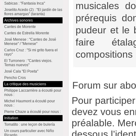
musicales do
Sabicas : "Fantasia Inca"
Joselito Acedo (2) : "El jardín de las
flores amargas" (taranta)
prérequis don
Archives sonores
Cantes de Morente
pudeur et le
Cantes de Estrella Morente
faire étal
José Menese : "Cantes de José
Menese" / "Menese"
Carlos Cruz : "Si mi grito fuera el
compositions
rayo"
El Turronero : "Cantes viejos.
Temas nuevos"
José Cala "El Poeta"
Pencho Cros
Forum sur ab
La critique des musiciens
Philippe Laccarrière a écouté pour
nous :
Pour participe
Michel Haumont a écouté pour
nous :
devez vous enr
Pierre Chaze a écouté pour nous :
Initiation
préalable. Merc
Tomatito : une leçon de bulería
dessous l’ident
Un cours particulier avec Niño
Ricardo