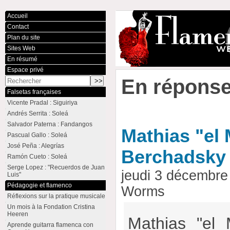
Accueil
Contact
Plan du site
Sites Web
En résumé
Espace privé
En réponse
Falsetas françaises
Vicente Pradal : Siguiriya
Andrés Serrita : Soleá
Salvador Paterna : Fandangos
Mathias "el 
Pascual Gallo : Soleá
José Peña : Alegrías
Berchadsky 
Ramón Cueto : Soleá
Serge Lopez : "Recuerdos de Juan
jeudi 3 décembre
Luis"
Pédagogie et flamenco
Worms
Réflexions sur la pratique musicale
Un mois à la Fondation Cristina
Heeren
Mathias "el 
Aprende guitarra flamenca con