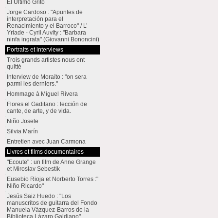
El Último Grito
Jorge Cardoso : "Apuntes de
interpretación para el
Renacimiento y el Barroco" / L’
Yriade - Cyril Auvity : "Barbara
ninfa ingrata" (Giovanni Bononcini)
Portraits et interviews
Trois grands artistes nous ont
quitté
Interview de Moraíto : "on sera
parmi les derniers."
Hommage à Miguel Rivera
Flores el Gaditano : lección de
cante, de arte, y de vida.
Niño Josele
Silvia Marín
Entretien avec Juan Carmona
Livres et films documentaires
"Ecoute" : un film de Anne Grange
et Miroslav Sebestik
Eusebio Rioja et Norberto Torres :"
Niño Ricardo"
Jesús Saiz Huedo : "Los
manuscritos de guitarra del Fondo
Manuela Vázquez-Barros de la
Biblioteca Lázaro Galdiano"