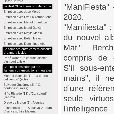
Oscar Herrero
"ManiFiesta" 
Le Best Of de Flamenco Magazine
Entretien avec José Mercé
2020.
Entretien avec Eva La Yerbabuena
Entretien avec Manolo Sanlúcar
"Manifiesta" :
Entretien avec Israel Galván
Entretien avec Mayte Martín
du nouvel al
Entretien avec Belén Maya
Entretien avec Dominique Abel
Mati" Berc
Le flamenco entre camera obscura
et camera lucida
compris de 
René Robert, le charme discret
d’un portraitiste
S’il sous-en
Compositions pour guitare
flamenca : transcriptions intégrales
mains", il n
Manuel Valencia (1) : "La puerta
del tiempo" (soleá)
Salvador Gutiérrez (3) : "11
d’une référe
bordones" (soleá)
Niño Ricardo (13) : "Caí calorri"
seule virtuo
(tientos)
Diego de Morón (1) : Alegrías
l’intelligence
"Flamencas" (2) : Siguiriya. A Laura
Vital y a su hija Malena