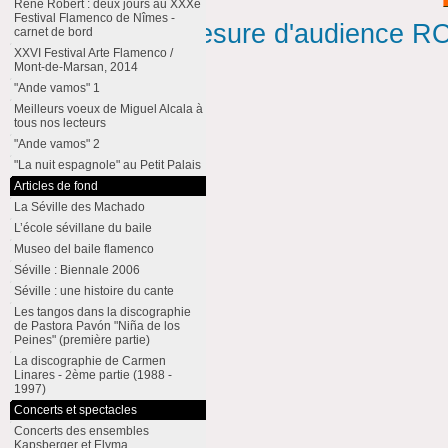
René Robert : deux jours au XXXe
Festival Flamenco de Nîmes -
Mesure d'audience ROI
carnet de bord
XXVI Festival Arte Flamenco /
Mont-de-Marsan, 2014
"Ande vamos" 1
Meilleurs voeux de Miguel Alcala à
tous nos lecteurs
"Ande vamos" 2
"La nuit espagnole" au Petit Palais
Articles de fond
La Séville des Machado
L’école sévillane du baile
Museo del baile flamenco
Séville : Biennale 2006
Séville : une histoire du cante
Les tangos dans la discographie
de Pastora Pavón "Niña de los
Peines" (première partie)
La discographie de Carmen
Linares - 2ème partie (1988 -
1997)
Concerts et spectacles
Concerts des ensembles
Kapsberger et Elyma