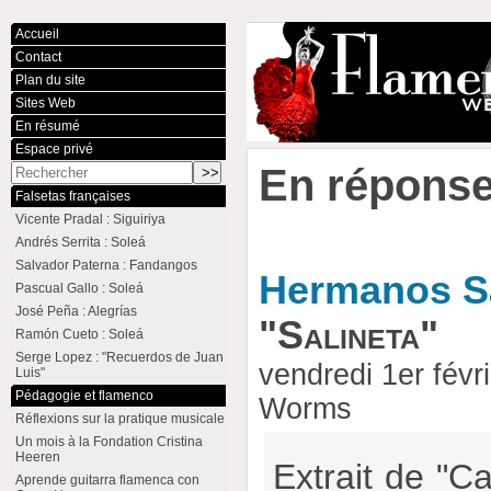
Accueil
Contact
Plan du site
Sites Web
En résumé
Espace privé
En réponse
Falsetas françaises
Vicente Pradal : Siguiriya
Andrés Serrita : Soleá
Salvador Paterna : Fandangos
Hermanos Sá
Pascual Gallo : Soleá
José Peña : Alegrías
"Salineta"
Ramón Cueto : Soleá
Serge Lopez : "Recuerdos de Juan
vendredi 1er févr
Luis"
Pédagogie et flamenco
Worms
Réflexions sur la pratique musicale
Un mois à la Fondation Cristina
Heeren
Extrait de "C
Aprende guitarra flamenca con