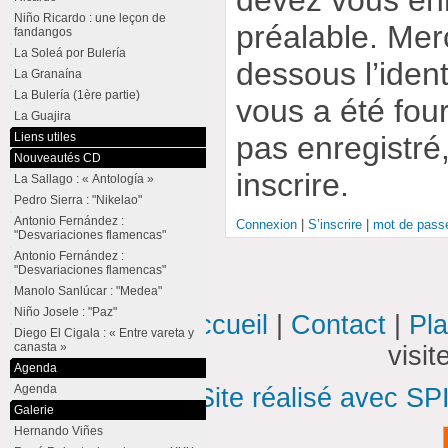
Niño Ricardo : une leçon de
préalable. Merc
fandangos
La Soleá por Bulería
dessous l’ident
La Granaína
La Bulería (1ère partie)
vous a été four
La Guajira
pas enregistré
Liens utiles
Nouveautés CD
inscrire.
La Sallago : « Antología »
Pedro Sierra : "Nikelao"
Antonio Fernández :
Connexion
|
S’inscrire
|
mot de passe
"Desvariaciones flamencas"
Antonio Fernández :
"Desvariaciones flamencas"
Manolo Sanlúcar : "Medea"
Niño Josele : "Paz"
Accueil
|
Contact
|
Pla
Diego El Cigala : « Entre vareta y
canasta »
visi
Agenda
Agenda
Site réalisé avec SP
Galerie
Hernando Viñes