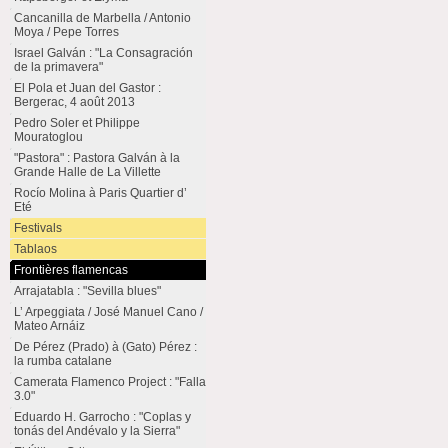
Cancanilla de Marbella / Antonio
Moya / Pepe Torres
Israel Galván : "La Consagración
de la primavera"
El Pola et Juan del Gastor :
Bergerac, 4 août 2013
Pedro Soler et Philippe
Mouratoglou
"Pastora" : Pastora Galván à la
Grande Halle de La Villette
Rocío Molina à Paris Quartier d’
Eté
Festivals
Tablaos
Frontières flamencas
Arrajatabla : "Sevilla blues"
L’ Arpeggiata / José Manuel Cano /
Mateo Arnáiz
De Pérez (Prado) à (Gato) Pérez :
la rumba catalane
Camerata Flamenco Project : "Falla
3.0"
Eduardo H. Garrocho : "Coplas y
tonás del Andévalo y la Sierra"