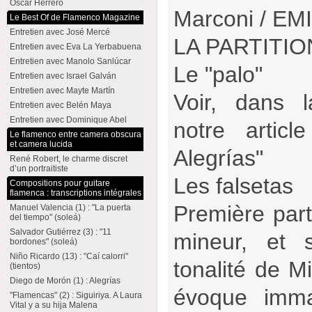
Oscar Herrero
Marconi / EM
Le Best Of de Flamenco Magazine
Entretien avec José Mercé
LA PARTITIO
Entretien avec Eva La Yerbabuena
Entretien avec Manolo Sanlúcar
Le "palo"
Entretien avec Israel Galván
Entretien avec Mayte Martín
Voir, dans 
Entretien avec Belén Maya
Entretien avec Dominique Abel
notre artic
Le flamenco entre camera obscura
et camera lucida
Alegrías"
René Robert, le charme discret
d’un portraitiste
Les falsetas
Compositions pour guitare
flamenca : transcriptions intégrales
Première part
Manuel Valencia (1) : "La puerta
del tiempo" (soleá)
Salvador Gutiérrez (3) : "11
mineur, et 
bordones" (soleá)
Niño Ricardo (13) : "Caí calorri"
tonalité de Mi
(tientos)
Diego de Morón (1) : Alegrías
évoque imma
"Flamencas" (2) : Siguiriya. A Laura
Vital y a su hija Malena