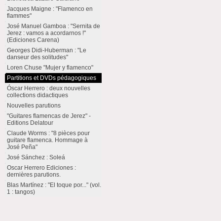
Jacques Maigne : "Flamenco en
flammes"
José Manuel Gamboa : "Sernita de
Jerez : vamos a acordarnos !"
(Ediciones Carena)
Georges Didi-Huberman : "Le
danseur des solitudes"
Loren Chuse "Mujer y flamenco"
Partitions et DVDs pédagogiques
Óscar Herrero : deux nouvelles
collections didactiques
Nouvelles parutions
"Guitares flamencas de Jerez" -
Editions Delatour
Claude Worms : "8 pièces pour
guitare flamenca. Hommage à
José Peña"
José Sánchez : Soleá
Oscar Herrero Ediciones :
dernières parutions.
Blas Martínez : "El toque por..." (vol.
1 : tangos)