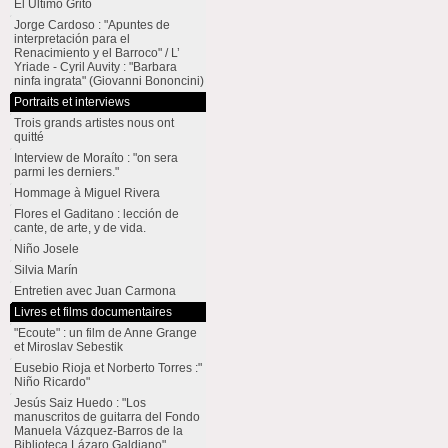
El Último Grito
Jorge Cardoso : "Apuntes de
interpretación para el
Renacimiento y el Barroco" / L’
Yriade - Cyril Auvity : "Barbara
ninfa ingrata" (Giovanni Bononcini)
Portraits et interviews
Trois grands artistes nous ont
quitté
Interview de Moraíto : "on sera
parmi les derniers."
Hommage à Miguel Rivera
Flores el Gaditano : lección de
cante, de arte, y de vida.
Niño Josele
Silvia Marín
Entretien avec Juan Carmona
Livres et films documentaires
"Ecoute" : un film de Anne Grange
et Miroslav Sebestik
Eusebio Rioja et Norberto Torres :"
Niño Ricardo"
Jesús Saiz Huedo : "Los
manuscritos de guitarra del Fondo
Manuela Vázquez-Barros de la
Biblioteca Lázaro Galdiano"