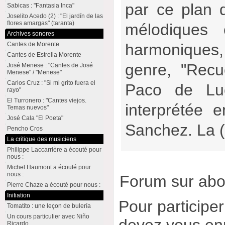
par ce plan 
Sabicas : "Fantasia Inca"
Joselito Acedo (2) : "El jardín de las
flores amargas" (taranta)
mélodiques 
Archives sonores
Cantes de Morente
harmonique
Cantes de Estrella Morente
genre, "Recu
José Menese : "Cantes de José
Menese" / "Menese"
Carlos Cruz : "Si mi grito fuera el
Paco de Luc
rayo"
El Turronero : "Cantes viejos.
interprétée
Temas nuevos"
José Cala "El Poeta"
Sanchez. La 
Pencho Cros
La critique des musiciens
Philippe Laccarrière a écouté pour
nous :
Michel Haumont a écouté pour
nous :
Forum sur ab
Pierre Chaze a écouté pour nous :
Initiation
Pour participe
Tomatito : une leçon de bulería
Un cours particulier avec Niño
devez vous enr
Ricardo