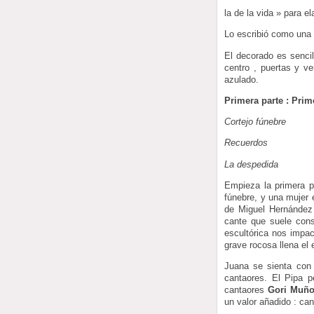
la de la vida » para e
Lo escribió como una t
El decorado es sencil
centro , puertas y v
azulado.
Primera parte : Prim
Cortejo fúnebre
Recuerdos
La despedida
Empieza la primera pa
fúnebre, y una mujer 
de Miguel Hernández 
cante que suele con
escultórica nos impac
grave rocosa llena el 
Juana se sienta con 
cantaores. El Pipa p
cantaores
Gori Muñ
un valor añadido : can