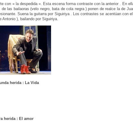
rte con « la despedida ». Esta escena forma contraste con la anterior . En ell
s de las bailaoras (velo negro, bata de cola negra ) ponen de realce la de Ju
ionante. Suena la guitarra por Siguiriya . Los contrastes se acentúan con el 
e Antonio ), bailando por Siguiriya.
unda herida : La Vida
ra herida : El amor