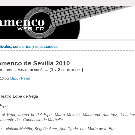
tivales, conciertos y espectáculos
amenco de Sevilla 2010
l: dos semanas después... (1 y 2 de octubre)
010 por
Maguy Naïmi
/ Teatro Lope de Vega
Pipa
io el Pïpa, Juana la del Pipa, María Mezcle, Macarena Ramírez, Christia
al cante de : Cancanilla de Marbella
ruz, Natalia Meiriño, Begoña Arce, Ana Ojeda, Luz María de la Era