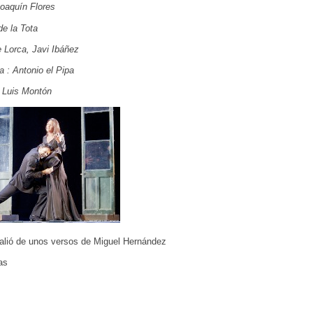
oaquín Flores
de la Tota
e Lorca, Javi Ibáñez
a : Antonio el Pipa
é Luis Montón
alió de unos versos de Miguel Hernández
as