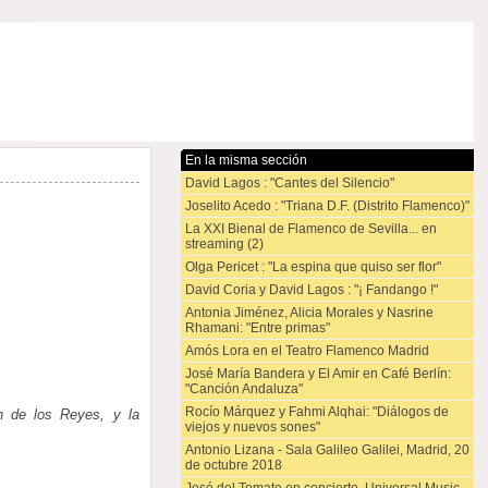
En la misma sección
David Lagos : "Cantes del Silencio"
Joselito Acedo : "Triana D.F. (Distrito Flamenco)"
La XXI Bienal de Flamenco de Sevilla... en
streaming (2)
Olga Pericet : "La espina que quiso ser flor"
David Coria y David Lagos : "¡ Fandango !"
Antonia Jiménez, Alicia Morales y Nasrine
Rhamani: "Entre primas"
Amós Lora en el Teatro Flamenco Madrid
José María Bandera y El Amir en Café Berlín:
"Canción Andaluza"
Rocío Márquez y Fahmi Alqhai: "Diálogos de
n de los Reyes, y la
viejos y nuevos sones"
Antonio Lizana - Sala Galileo Galilei, Madrid, 20
de octubre 2018