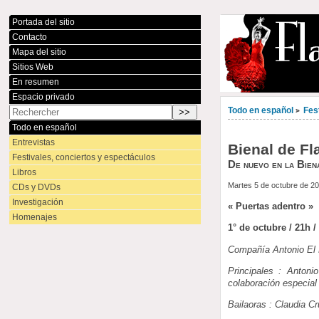
Portada del sitio
Contacto
Mapa del sitio
Sitios Web
En resumen
Espacio privado
Todo en español
Fes
>
Todo en español
Entrevistas
Bienal de Fl
Festivales, conciertos y espectáculos
De nuevo en la Biena
Libros
Martes 5 de octubre de 2
CDs y DVDs
Investigación
« Puertas adentro »
Homenajes
1° de octubre / 21h 
Compañía Antonio El 
Principales : Anton
colaboración especial 
Bailaoras : Claudia C