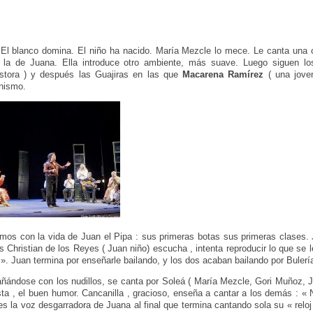
El blanco domina. El niño ha nacido. María Mezcle lo mece. Le canta una 
 la de Juana. Ella introduce otro ambiente, más suave. Luego siguen lo
stora ) y después las Guajiras en las que
Macarena Ramírez
( una jove
onismo.
mos con la vida de Juan el Pipa : sus primeras botas sus primeras clases.
 Christian de los Reyes ( Juan niño) escucha , intenta reproducir lo que se le
 ». Juan termina por enseñarle bailando, y los dos acaban bailando por Bulerí
ñándose con los nudillos, se canta por Soleá ( María Mezcle, Gori Muñoz, J
sta , el buen humor. Cancanilla , gracioso, enseña a cantar a los demás : « N
es la voz desgarradora de Juana al final que termina cantando sola su « relo