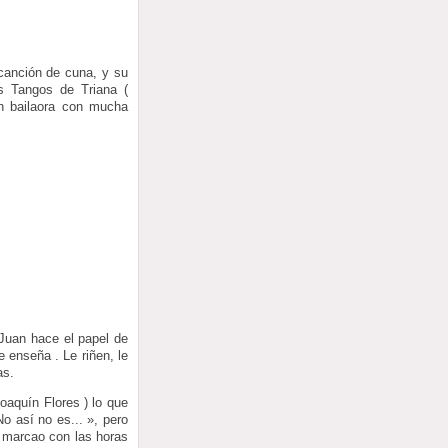
canción de cuna, y su
s Tangos de Triana (
n bailaora con mucha
 Juan hace el papel de
 enseña . Le riñen, le
as.
oaquín Flores ) lo que
o así no es... », pero
j marcao con las horas