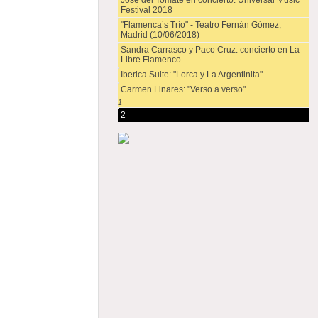
José del Tomate en concierto. Universal Music
Festival 2018
"Flamenca’s Trío" - Teatro Fernán Gómez,
Madrid (10/06/2018)
Sandra Carrasco y Paco Cruz: concierto en La
Libre Flamenco
Iberica Suite: "Lorca y La Argentinita"
Carmen Linares: "Verso a verso"
1
2