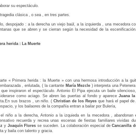
laborar su espectáculo.
ragedia clásica , o sea , en tres partes.
lo, despojado : a la derecha un viejo baúl, a la izquierda , una mecedora c
entanas que se abren y se cierran según la necesidad de la escenificación.
era herida : La Muerte
rte « Primera herida : la Muerte » con una hermosa introducción a la guit
embarazada , enlutada, ( la cantante
María Mezcle
) interpreta una Petener
que inspiraron el espectáculo. Antonio El Pipa ejecuta un baile silencioso
siderarse como aciago. Se abren las puertas al fondo y aparece
Juana la
ta.En sus brazos , un niño. (
Christian de los Reyes
que hará el papel de 
espacio, y los bailaores de la compañía entran a bailar por Bulería,
el niño a la derecha, Antonio a la izquieda en la mecedora , abandonan 
ensativo recuerda y recrea unas escenas de fiestas familiares vividas dur
oz
y
Joaquín Flores
se suceden. La colaboración especial de
Cancanilla d
ta y baila con talento y gracia.