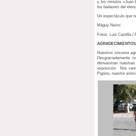
y los minutos »Juan b
los bailaores del elen
Un espectáculo que no
Maguy Naïmi
Fotos: Luis Castilla 
AGRADECIMIENTO
Nuestros sinceros agr
Desgraciadamente no
demuestran nuestras 
exposición . Nos vam
Papino, nuestra animo