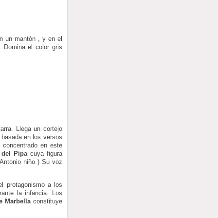
on un mantón , y en el
 Domina el color gris
arra. Llega un cortejo
a basada en los versos
, concentrado en este
 del Pipa
cuya figura
Antonio niño ) Su voz
el protagonismo a los
ante la infancia. Los
e Marbella
constituye