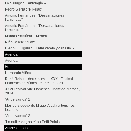
La Sallago : « Antología »
Pedro Sierra : "Nikelao"
Antonio Fernández : "Desvariaciones
flamencas"
Antonio Fernández : "Desvariaciones
flamencas"
Manolo Sanlúcar : "Medea"
Niño Josele : "Paz"
Diego El Cigala : « Entre vareta y canasta »
Agenda
Agenda
Galerie
Hernando Viñes
René Robert : deux jours au XXXe Festival
Flamenco de Nîmes - carnet de bord
XXVI Festival Arte Flamenco / Mont-de-Marsan,
2014
"Ande vamos" 1
Meilleurs voeux de Miguel Alcala à tous nos
lecteurs
"Ande vamos" 2
"La nuit espagnole" au Petit Palais
Articles de fond