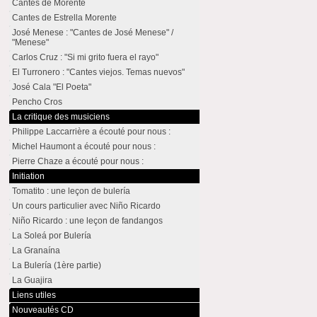
Cantes de Morente
Cantes de Estrella Morente
José Menese : "Cantes de José Menese" /
"Menese"
Carlos Cruz : "Si mi grito fuera el rayo"
El Turronero : "Cantes viejos. Temas nuevos"
José Cala "El Poeta"
Pencho Cros
La critique des musiciens
Philippe Laccarrière a écouté pour nous :
Michel Haumont a écouté pour nous :
Pierre Chaze a écouté pour nous :
Initiation
Tomatito : une leçon de bulería
Un cours particulier avec Niño Ricardo
Niño Ricardo : une leçon de fandangos
La Soleá por Bulería
La Granaína
La Bulería (1ère partie)
La Guajira
Liens utiles
Nouveautés CD