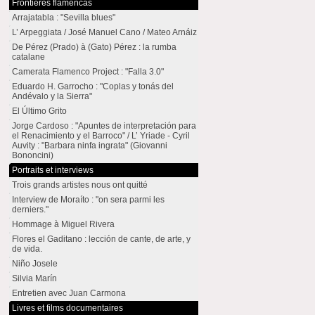
Frontières flamencas
Arrajatabla : "Sevilla blues"
L’ Arpeggiata / José Manuel Cano / Mateo Arnáiz
De Pérez (Prado) à (Gato) Pérez : la rumba
catalane
Camerata Flamenco Project : "Falla 3.0"
Eduardo H. Garrocho : "Coplas y tonás del
Andévalo y la Sierra"
El Último Grito
Jorge Cardoso : "Apuntes de interpretación para
el Renacimiento y el Barroco" / L’ Yriade - Cyril
Auvity : "Barbara ninfa ingrata" (Giovanni
Bononcini)
Portraits et interviews
Trois grands artistes nous ont quitté
Interview de Moraíto : "on sera parmi les
derniers."
Hommage à Miguel Rivera
Flores el Gaditano : lección de cante, de arte, y
de vida.
Niño Josele
Silvia Marín
Entretien avec Juan Carmona
Livres et films documentaires