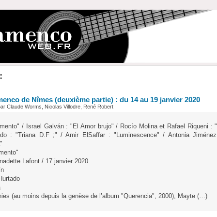
:
menco de Nîmes (deuxième partie) : du 14 au 19 janvier 2020
par Claude Worms, Nicolas Villodre, René Robert
ento" / Israel Galván : "El Amor brujo" / Rocío Molina et Rafael Riqueni : 
edo : "Triana D.F ;" / Amir ElSaffar : "Luminescence" / Antonia Jiménez :
"
mento"
adette Lafont / 17 janvier 2020
ín
 Hurtado
a
ies (au moins depuis la genèse de l’album "Querencia", 2000), Mayte (…)