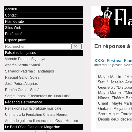
Accueil
Contact
Plan du site
Sites Web
En résumé
Espace privé
En réponse à 
Falsetas françaises
Vicente Pradal : Siguiriya
XXXe Festival Fla
Andrés Serrita : Soleá
mercredi 15 janvier 2020 
Salvador Paterna : Fandangos
Mayte Martín : "Mem
Pascual Gallo : Soleá
5tet / Joselito Ac
José Peña : Alegrías
Guerrero : "Distopía
Ramón Cueto : Soleá
Mayte Martín : "Me
Serge Lopez : "Recuerdos de Juan Luis"
Nîmes, Théâtre Bern
Pédagogie et flamenco
Chant : Mayte Mart
Réflexions sur la pratique musicale
Guitare : Alejandro
Son : Miguel Torroj
Un mois à la Fondation Cristina Heeren
Depuis deux décenn
Aprende guitarra flamenca con Oscar Herrero
Le Best Of de Flamenco Magazine