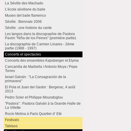
La Séville des Machado
L’école sévillane du baile
Museo del baile flamenco
Séville : Biennale 2006
Séville : une histoire du cante
Les tangos dans la discographie de Pastora
Pavón "Niña de los Peines" (première partie)
La discographie de Carmen Linares - 2ème
partie (1988 - 1997)
Concerts et spectacles
Concerts des ensembles Kapsberger et Elyma
Cancanilla de Marbella / Antonio Moya / Pepe
Torres
Israel Galván : "La Consagración de la
primavera"
El Pola et Juan del Gastor : Bergerac, 4 août
2013
Pedro Soler et Philippe Mouratoglou
"Pastora" : Pastora Galván à la Grande Halle de
La Villette
Rocío Molina à Paris Quartier d’ Eté
Festivals
Tablaos