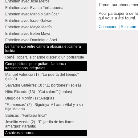
Entretien avec José Mercé
Forum sur abonneme
Entretien avec Eva La Yerbabuena
Pour participer à ce f
Entretien avec Manolo Sanlúcar
qui vous a été fourni.
Entretien avec Israel Galván
Connexion
|
S’inscrire
Entretien avec Mayte Martín
Entretien avec Belén Maya
Entretien avec Dominique Abel
Le flamenco entre camera obscura et camera
lucida
René Robert, le charme discret d’un portraitiste
Compositions pour guitare flamenca :
transcriptions intégrales
Manuel Valencia (1) : "La puerta del tiempo"
(soleá)
Salvador Gutiérrez (3) : "11 bordones" (soleá)
Niño Ricardo (13) : "Caí calorri" (tientos)
Diego de Morón (1) : Alegrías
"Flamencas" (2) : Siguiriya. A Laura Vital y a su
hija Malena
Sabicas : "Fantasia Inca"
Joselito Acedo (2) : "El jardín de las flores
amargas" (taranta)
Archives sonores