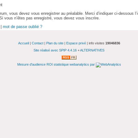
nt
orum, vous devez vous enregistrer au préalable. Merci d’indiquer ci-dessous l’i
 Si vous n’êtes pas enregistré, vous devez vous inscrire.
|
mot de passe oublié ?
Accueil
|
Contact
|
Plan du site
|
Espace privé
| info visites
19046836
Site réalisé avec SPIP 4.4.16
+
ALTERNATIVES
RSS
FR
Mesure d'audience ROI statistique webanalytics par