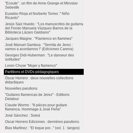
"Ecoute" : un film de Anne Grange et Miroslav
Sebestik
Eusebio Rioja et Norberto Torres :" Niño
Ricardo"
Jesús Saiz Huedo : "Los manuscritos de guitarra
del Fondo Manuela Vázquez-Barros de la
Biblioteca Lázaro Galdiano"
Jacques Maigne : "Flamenco en flammes"
José Manuel Gamboa : "Sernita de Jerez :
vamos a acordarnos !" (Ediciones Carena)
Georges Didi-Huberman : "Le danseur des
solitudes"
Loren Chuse "Mujer y flamenco"
Partitions et DVDs pédagogiques
Óscar Herrero : deux nouvelles collections
didactiques
Nouvelles parutions
"Guitares flamencas de Jerez" - Editions
Delatour
Claude Worms : "8 pièces pour guitare
flamenca. Hommage à José Peña"
José Sánchez : Soleá
Oscar Herrero Ediciones : dernières parutions.
Blas Martínez : "El toque por..." (vol. 1 : tangos)