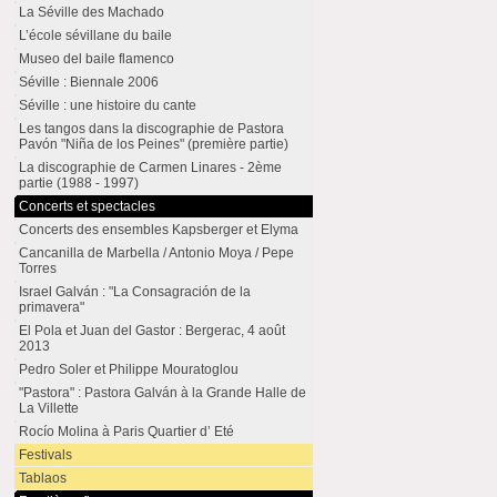
La Séville des Machado
L’école sévillane du baile
Museo del baile flamenco
Séville : Biennale 2006
Séville : une histoire du cante
Les tangos dans la discographie de Pastora
Pavón "Niña de los Peines" (première partie)
La discographie de Carmen Linares - 2ème
partie (1988 - 1997)
Concerts et spectacles
Concerts des ensembles Kapsberger et Elyma
Cancanilla de Marbella / Antonio Moya / Pepe
Torres
Israel Galván : "La Consagración de la
primavera"
El Pola et Juan del Gastor : Bergerac, 4 août
2013
Pedro Soler et Philippe Mouratoglou
"Pastora" : Pastora Galván à la Grande Halle de
La Villette
Rocío Molina à Paris Quartier d’ Eté
Festivals
Tablaos