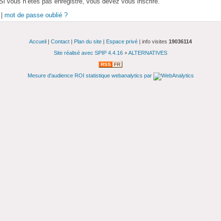
 Si vous n’êtes pas enregistré, vous devez vous inscrire.
|
mot de passe oublié ?
Accueil
|
Contact
|
Plan du site
|
Espace privé
| info visites
19036114
Site réalisé avec SPIP 4.4.16
+
ALTERNATIVES
RSS
FR
Mesure d'audience ROI statistique webanalytics par