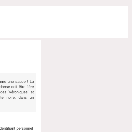
comme une sauce ! La
danse doit être fière
des ‘véroniques’ et
ête noire, dans un
dentifiant personnel