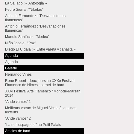
La Sallago : « Antología »
Pedro Sierra : "Nikelao"
Antonio Fernández : "Desvariaciones
flamencas"
Antonio Fernández : "Desvariaciones
flamencas"
Manolo Sanlúcar : "Medea"
Niño Josele : "Paz"
Diego El Cigala : « Entre vareta y canasta »
Agenda
Agenda
Galerie
Hernando Viñes
René Robert : deux jours au XXXe Festival
Flamenco de Nîmes - carnet de bord
XXVI Festival Arte Flamenco / Mont-de-Marsan,
2014
"Ande vamos" 1
Meilleurs voeux de Miguel Alcala à tous nos
lecteurs
"Ande vamos" 2
"La nuit espagnole" au Petit Palais
Articles de fond