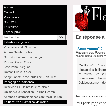
Accueil
Contact
Plan du site
Sites Web
En résumé
Espace privé
En réponse à 
Falsetas françaises
Vicente Pradal : Siguiriya
"Ande vamos" 2
Andrés Serrita : Soleá
Anzonini del Puerto
samedi 10 mai 2008 par Mi
Salvador Paterna : Fandangos
Pascual Gallo : Soleá
Quelle drôle d’idée
José Peña : Alegrías
plupart des bailaore
Ramón Cueto : Soleá
et ‘torera’. Les s
Serge Lopez : "Recuerdos de Juan Luis"
brandissent d’inv
Pédagogie et flamenco
éclaboussement de 
Réflexions sur la pratique musicale
Un mois à la Fondation Cristina Heeren
Forum sur abonneme
Aprende guitarra flamenca con Oscar Herrero
Le Best Of de Flamenco Magazine
Pour participer à ce f