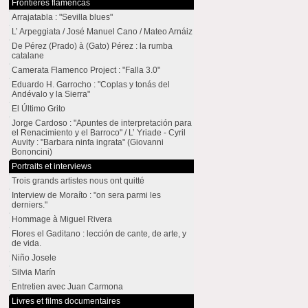
Frontières flamencas
Arrajatabla : "Sevilla blues"
L’ Arpeggiata / José Manuel Cano / Mateo Arnáiz
De Pérez (Prado) à (Gato) Pérez : la rumba
catalane
Camerata Flamenco Project : "Falla 3.0"
Eduardo H. Garrocho : "Coplas y tonás del
Andévalo y la Sierra"
El Último Grito
Jorge Cardoso : "Apuntes de interpretación para
el Renacimiento y el Barroco" / L’ Yriade - Cyril
Auvity : "Barbara ninfa ingrata" (Giovanni
Bononcini)
Portraits et interviews
Trois grands artistes nous ont quitté
Interview de Moraíto : "on sera parmi les
derniers."
Hommage à Miguel Rivera
Flores el Gaditano : lección de cante, de arte, y
de vida.
Niño Josele
Silvia Marín
Entretien avec Juan Carmona
Livres et films documentaires