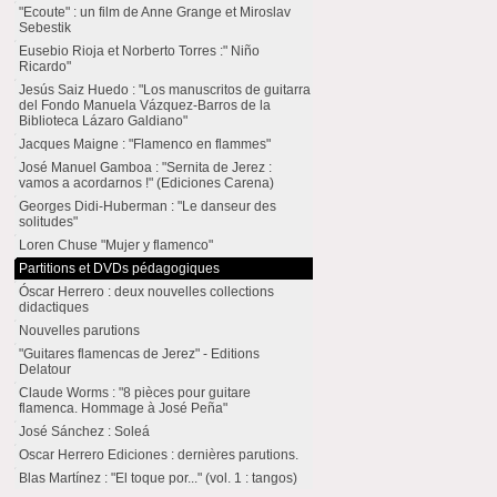
"Ecoute" : un film de Anne Grange et Miroslav
Sebestik
Eusebio Rioja et Norberto Torres :" Niño
Ricardo"
Jesús Saiz Huedo : "Los manuscritos de guitarra
del Fondo Manuela Vázquez-Barros de la
Biblioteca Lázaro Galdiano"
Jacques Maigne : "Flamenco en flammes"
José Manuel Gamboa : "Sernita de Jerez :
vamos a acordarnos !" (Ediciones Carena)
Georges Didi-Huberman : "Le danseur des
solitudes"
Loren Chuse "Mujer y flamenco"
Partitions et DVDs pédagogiques
Óscar Herrero : deux nouvelles collections
didactiques
Nouvelles parutions
"Guitares flamencas de Jerez" - Editions
Delatour
Claude Worms : "8 pièces pour guitare
flamenca. Hommage à José Peña"
José Sánchez : Soleá
Oscar Herrero Ediciones : dernières parutions.
Blas Martínez : "El toque por..." (vol. 1 : tangos)