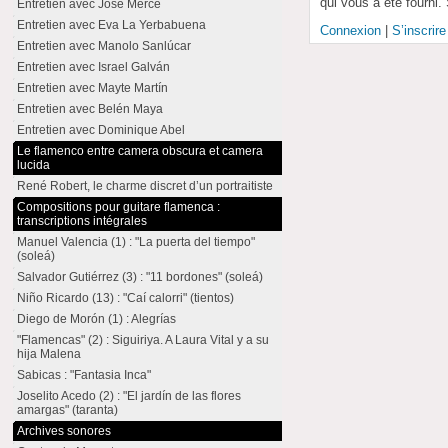
qui vous a été fourni.
Entretien avec José Mercé
Entretien avec Eva La Yerbabuena
Connexion
|
S’inscrire
Entretien avec Manolo Sanlúcar
Entretien avec Israel Galván
Entretien avec Mayte Martín
Entretien avec Belén Maya
Entretien avec Dominique Abel
Le flamenco entre camera obscura et camera
lucida
René Robert, le charme discret d’un portraitiste
Compositions pour guitare flamenca :
transcriptions intégrales
Manuel Valencia (1) : "La puerta del tiempo"
(soleá)
Salvador Gutiérrez (3) : "11 bordones" (soleá)
Niño Ricardo (13) : "Caí calorri" (tientos)
Diego de Morón (1) : Alegrías
"Flamencas" (2) : Siguiriya. A Laura Vital y a su
hija Malena
Sabicas : "Fantasia Inca"
Joselito Acedo (2) : "El jardín de las flores
amargas" (taranta)
Archives sonores