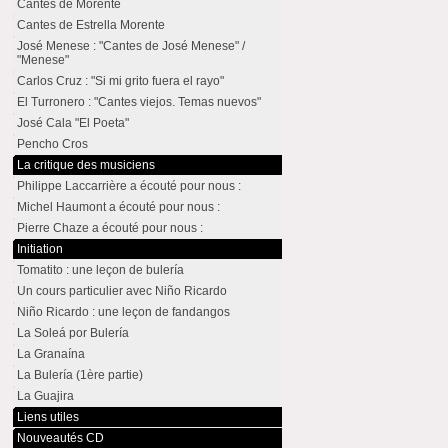
Cantes de Morente
Cantes de Estrella Morente
José Menese : "Cantes de José Menese" /
"Menese"
Carlos Cruz : "Si mi grito fuera el rayo"
El Turronero : "Cantes viejos. Temas nuevos"
José Cala "El Poeta"
Pencho Cros
La critique des musiciens
Philippe Laccarrière a écouté pour nous :
Michel Haumont a écouté pour nous :
Pierre Chaze a écouté pour nous :
Initiation
Tomatito : une leçon de bulería
Un cours particulier avec Niño Ricardo
Niño Ricardo : une leçon de fandangos
La Soleá por Bulería
La Granaína
La Bulería (1ère partie)
La Guajira
Liens utiles
Nouveautés CD