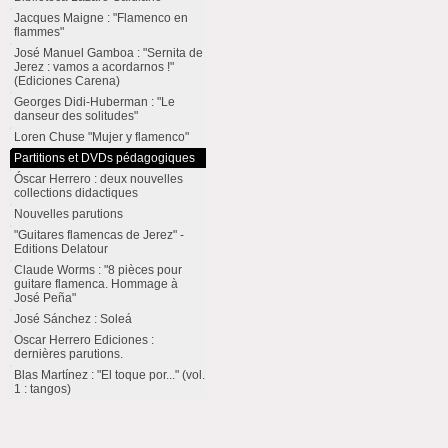
Jacques Maigne : "Flamenco en
flammes"
José Manuel Gamboa : "Sernita de
Jerez : vamos a acordarnos !"
(Ediciones Carena)
Georges Didi-Huberman : "Le
danseur des solitudes"
Loren Chuse "Mujer y flamenco"
Partitions et DVDs pédagogiques
Óscar Herrero : deux nouvelles
collections didactiques
Nouvelles parutions
"Guitares flamencas de Jerez" -
Editions Delatour
Claude Worms : "8 pièces pour
guitare flamenca. Hommage à
José Peña"
José Sánchez : Soleá
Oscar Herrero Ediciones :
dernières parutions.
Blas Martínez : "El toque por..." (vol.
1 : tangos)