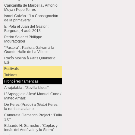
Cancanilla de Marbella / Antonio
Moya / Pepe Torres
Israel Galván : "La Consagración
de la primavera"
El Pola et Juan del Gastor :
Bergerac, 4 août 2013
Pedro Soler et Philippe
Mouratoglou
"Pastora" : Pastora Galván à la
Grande Halle de La Villette
Rocío Molina à Paris Quartier d’
Eté
Festivals
Tablaos
Frontières flamencas
Arrajatabla : "Sevilla blues"
L’ Arpeggiata / José Manuel Cano /
Mateo Arnáiz
De Pérez (Prado) à (Gato) Pérez :
la rumba catalane
Camerata Flamenco Project : "Falla
3.0"
Eduardo H. Garrocho : "Coplas y
tonás del Andévalo y la Sierra"