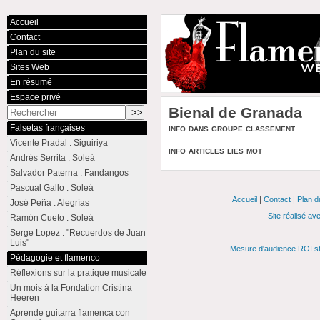
Accueil
Contact
Plan du site
Sites Web
En résumé
Espace privé
Bienal de Granada
info dans groupe classement
Falsetas françaises
Vicente Pradal : Siguiriya
info articles lies mot
Andrés Serrita : Soleá
Salvador Paterna : Fandangos
Pascual Gallo : Soleá
Accueil
|
Contact
|
Plan d
José Peña : Alegrías
Site réalisé av
Ramón Cueto : Soleá
Serge Lopez : "Recuerdos de Juan
Luis"
Mesure d'audience ROI st
Pédagogie et flamenco
Réflexions sur la pratique musicale
Un mois à la Fondation Cristina
Heeren
Aprende guitarra flamenca con