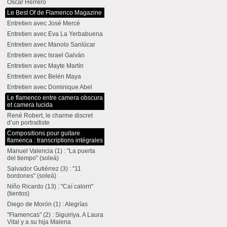
Oscar Herrero
Le Best Of de Flamenco Magazine
Entretien avec José Mercé
Entretien avec Eva La Yerbabuena
Entretien avec Manolo Sanlúcar
Entretien avec Israel Galván
Entretien avec Mayte Martín
Entretien avec Belén Maya
Entretien avec Dominique Abel
Le flamenco entre camera obscura
et camera lucida
René Robert, le charme discret
d’un portraitiste
Compositions pour guitare
flamenca : transcriptions intégrales
Manuel Valencia (1) : "La puerta
del tiempo" (soleá)
Salvador Gutiérrez (3) : "11
bordones" (soleá)
Niño Ricardo (13) : "Caí calorri"
(tientos)
Diego de Morón (1) : Alegrías
"Flamencas" (2) : Siguiriya. A Laura
Vital y a su hija Malena