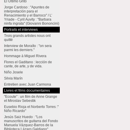
El Último Grito
Jorge Cardoso : "Apuntes de
interpretación para el
Renacimiento y el Barroco" / L’
Yriade - Cyril Auvity : "Barbara
ninfa ingrata" (Giovanni Bononcini)
Portraits et interviews
Trois grands artistes nous ont
quitté
Interview de Moraíto : "on sera
parmi les derniers."
Hommage à Miguel Rivera
Flores el Gaditano : lección de
cante, de arte, y de vida.
Niño Josele
Silvia Marín
Entretien avec Juan Carmona
Livres et films documentaires
"Ecoute" : un film de Anne Grange
et Miroslav Sebestik
Eusebio Rioja et Norberto Torres :"
Niño Ricardo"
Jesús Saiz Huedo : "Los
manuscritos de guitarra del Fondo
Manuela Vázquez-Barros de la
Biblioteca Lázaro Galdiano"