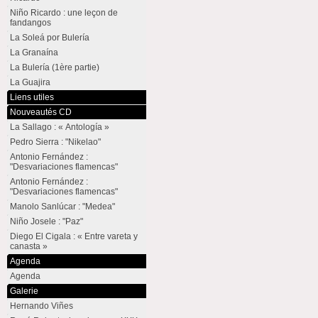
Niño Ricardo : une leçon de
fandangos
La Soleá por Bulería
La Granaína
La Bulería (1ère partie)
La Guajira
Liens utiles
Nouveautés CD
La Sallago : « Antología »
Pedro Sierra : "Nikelao"
Antonio Fernández :
"Desvariaciones flamencas"
Antonio Fernández :
"Desvariaciones flamencas"
Manolo Sanlúcar : "Medea"
Niño Josele : "Paz"
Diego El Cigala : « Entre vareta y
canasta »
Agenda
Agenda
Galerie
Hernando Viñes