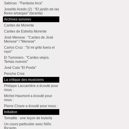
Sabicas : "Fantasia Inca"
Joselito Acedo (2) : "El jardín de las
flores amargas" (taranta)
Archives sonores
Cantes de Morente
Cantes de Estrella Morente
José Menese : "Cantes de José
Menese" / "Menese"
Carlos Cruz : "Si mi grito fuera el
rayo"
El Turronero : "Cantes viejos.
Temas nuevos"
José Cala "El Poeta"
Pencho Cros
La critique des musiciens
Philippe Laccarrière a écouté pour
nous :
Michel Haumont a écouté pour
nous :
Pierre Chaze a écouté pour nous :
Initiation
Tomatito : une leçon de bulería
Un cours particulier avec Niño
Ricardo