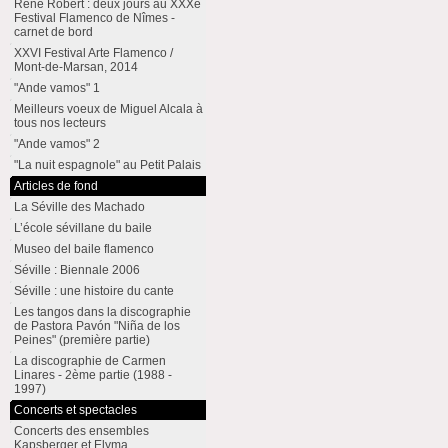
René Robert : deux jours au XXXe
Festival Flamenco de Nîmes -
carnet de bord
XXVI Festival Arte Flamenco /
Mont-de-Marsan, 2014
"Ande vamos" 1
Meilleurs voeux de Miguel Alcala à
tous nos lecteurs
"Ande vamos" 2
"La nuit espagnole" au Petit Palais
Articles de fond
La Séville des Machado
L’école sévillane du baile
Museo del baile flamenco
Séville : Biennale 2006
Séville : une histoire du cante
Les tangos dans la discographie
de Pastora Pavón "Niña de los
Peines" (première partie)
La discographie de Carmen
Linares - 2ème partie (1988 -
1997)
Concerts et spectacles
Concerts des ensembles
Kapsberger et Elyma