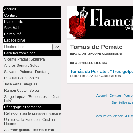
Accueil
Contact
Plan du site
Sites Web
En résumé
Espace privé
Tomás de Perrate
info dans groupe classement
Falsetas françaises
Vicente Pradal : Siguiriya
info articles lies mot
Andrés Serrita : Soleá
Tomás de Perrate : "Tres golp
Salvador Paterna : Fandangos
jeudi 2 juin 2022 par Claude Worms
Pascual Gallo : Soleá
José Peña : Alegrías
Ramón Cueto : Soleá
Accueil
|
Contact
|
Plan d
Serge Lopez : "Recuerdos de Juan
Luis"
Site réalisé av
Pédagogie et flamenco
Réflexions sur la pratique musicale
Mesure d'audience ROI st
Un mois à la Fondation Cristina
Heeren
Aprende guitarra flamenca con