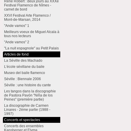
René Robert : deux jours au XXXe
Festival Flamenco de Nîmes -
carnet de bord
XXVI Festival Arte Flamenco /
Mont-de-Marsan, 2014
"Ande vamos" 1
Meilleurs voeux de Miguel Alcala à
tous nos lecteurs
"Ande vamos" 2
"La nuit espagnole" au Petit Palais
Articles de fond
La Séville des Machado
L’école sévillane du baile
Museo del baile flamenco
Séville : Biennale 2006
Séville : une histoire du cante
Les tangos dans la discographie
de Pastora Pavón "Niña de los
Peines" (première partie)
La discographie de Carmen
Linares - 2ème partie (1988 -
1997)
Concerts et spectacles
Concerts des ensembles
Kapsberger et Elyma