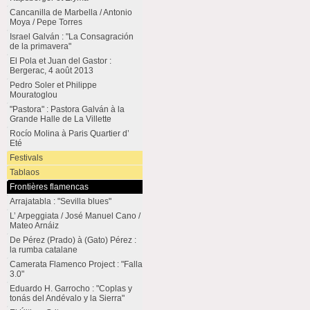
Cancanilla de Marbella / Antonio
Moya / Pepe Torres
Israel Galván : "La Consagración
de la primavera"
El Pola et Juan del Gastor :
Bergerac, 4 août 2013
Pedro Soler et Philippe
Mouratoglou
"Pastora" : Pastora Galván à la
Grande Halle de La Villette
Rocío Molina à Paris Quartier d’
Eté
Festivals
Tablaos
Frontières flamencas
Arrajatabla : "Sevilla blues"
L’ Arpeggiata / José Manuel Cano /
Mateo Arnáiz
De Pérez (Prado) à (Gato) Pérez :
la rumba catalane
Camerata Flamenco Project : "Falla
3.0"
Eduardo H. Garrocho : "Coplas y
tonás del Andévalo y la Sierra"