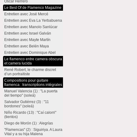
Oscar Herrero
Le Best Of de Flamenco Magazine
Entretien avec José Mercé
Entretien avec Eva La Yerbabuena
Entretien avec Manolo Sanlúcar
Entretien avec Israel Galván
Entretien avec Mayte Martín
Entretien avec Belén Maya
Entretien avec Dominique Abel
Le flamenco entre camera obscura
et camera lucida
René Robert, le charme discret
d’un portraitiste
Compositions pour guitare
flamenca : transcriptions intégrales
Manuel Valencia (1) : "La puerta
del tiempo" (soleá)
Salvador Gutiérrez (3) : "11
bordones" (soleá)
Niño Ricardo (13) : "Caí calorri"
(tientos)
Diego de Morón (1) : Alegrías
"Flamencas" (2) : Siguiriya. A Laura
Vital y a su hija Malena