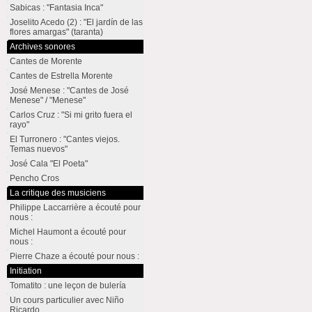
Sabicas : "Fantasia Inca"
Joselito Acedo (2) : "El jardín de las
flores amargas" (taranta)
Archives sonores
Cantes de Morente
Cantes de Estrella Morente
José Menese : "Cantes de José
Menese" / "Menese"
Carlos Cruz : "Si mi grito fuera el
rayo"
El Turronero : "Cantes viejos.
Temas nuevos"
José Cala "El Poeta"
Pencho Cros
La critique des musiciens
Philippe Laccarrière a écouté pour
nous :
Michel Haumont a écouté pour
nous :
Pierre Chaze a écouté pour nous :
Initiation
Tomatito : une leçon de bulería
Un cours particulier avec Niño
Ricardo