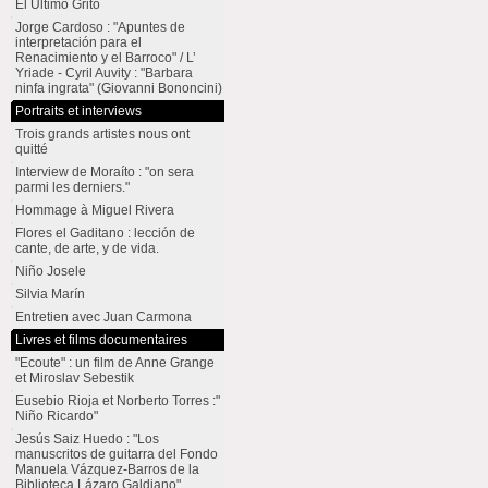
El Último Grito
Jorge Cardoso : "Apuntes de
interpretación para el
Renacimiento y el Barroco" / L’
Yriade - Cyril Auvity : "Barbara
ninfa ingrata" (Giovanni Bononcini)
Portraits et interviews
Trois grands artistes nous ont
quitté
Interview de Moraíto : "on sera
parmi les derniers."
Hommage à Miguel Rivera
Flores el Gaditano : lección de
cante, de arte, y de vida.
Niño Josele
Silvia Marín
Entretien avec Juan Carmona
Livres et films documentaires
"Ecoute" : un film de Anne Grange
et Miroslav Sebestik
Eusebio Rioja et Norberto Torres :"
Niño Ricardo"
Jesús Saiz Huedo : "Los
manuscritos de guitarra del Fondo
Manuela Vázquez-Barros de la
Biblioteca Lázaro Galdiano"