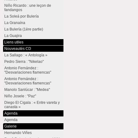
Niño Ricardo : une leçon de
fandangos
La Soleá por Bulería
La Granaína
La Bulería (1ère partie)
La Guajira
Liens utiles
Nouveautés CD
La Sallago : « Antología »
Pedro Sierra : "Nikelao"
Antonio Fernández :
"Desvariaciones flamencas"
Antonio Fernández :
"Desvariaciones flamencas"
Manolo Sanlúcar : "Medea"
Niño Josele : "Paz"
Diego El Cigala : « Entre vareta y
canasta »
Agenda
Agenda
Galerie
Hernando Viñes