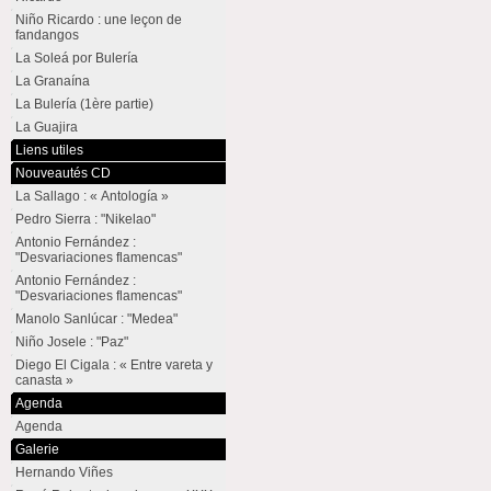
Niño Ricardo : une leçon de
fandangos
La Soleá por Bulería
La Granaína
La Bulería (1ère partie)
La Guajira
Liens utiles
Nouveautés CD
La Sallago : « Antología »
Pedro Sierra : "Nikelao"
Antonio Fernández :
"Desvariaciones flamencas"
Antonio Fernández :
"Desvariaciones flamencas"
Manolo Sanlúcar : "Medea"
Niño Josele : "Paz"
Diego El Cigala : « Entre vareta y
canasta »
Agenda
Agenda
Galerie
Hernando Viñes