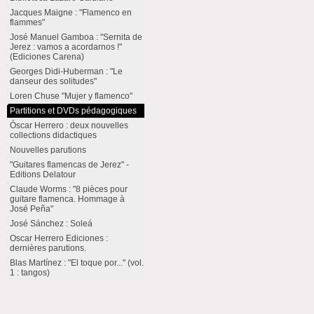
Jacques Maigne : "Flamenco en
flammes"
José Manuel Gamboa : "Sernita de
Jerez : vamos a acordarnos !"
(Ediciones Carena)
Georges Didi-Huberman : "Le
danseur des solitudes"
Loren Chuse "Mujer y flamenco"
Partitions et DVDs pédagogiques
Óscar Herrero : deux nouvelles
collections didactiques
Nouvelles parutions
"Guitares flamencas de Jerez" -
Editions Delatour
Claude Worms : "8 pièces pour
guitare flamenca. Hommage à
José Peña"
José Sánchez : Soleá
Oscar Herrero Ediciones :
dernières parutions.
Blas Martínez : "El toque por..." (vol.
1 : tangos)