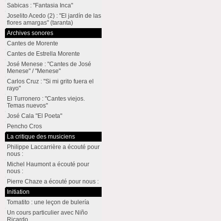
Sabicas : "Fantasia Inca"
Joselito Acedo (2) : "El jardín de las
flores amargas" (taranta)
Archives sonores
Cantes de Morente
Cantes de Estrella Morente
José Menese : "Cantes de José
Menese" / "Menese"
Carlos Cruz : "Si mi grito fuera el
rayo"
El Turronero : "Cantes viejos.
Temas nuevos"
José Cala "El Poeta"
Pencho Cros
La critique des musiciens
Philippe Laccarrière a écouté pour
nous :
Michel Haumont a écouté pour
nous :
Pierre Chaze a écouté pour nous :
Initiation
Tomatito : une leçon de bulería
Un cours particulier avec Niño
Ricardo