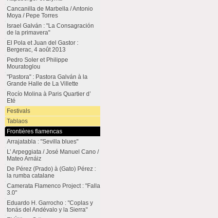
Cancanilla de Marbella / Antonio
Moya / Pepe Torres
Israel Galván : "La Consagración
de la primavera"
El Pola et Juan del Gastor :
Bergerac, 4 août 2013
Pedro Soler et Philippe
Mouratoglou
"Pastora" : Pastora Galván à la
Grande Halle de La Villette
Rocío Molina à Paris Quartier d’
Eté
Festivals
Tablaos
Frontières flamencas
Arrajatabla : "Sevilla blues"
L’ Arpeggiata / José Manuel Cano /
Mateo Arnáiz
De Pérez (Prado) à (Gato) Pérez :
la rumba catalane
Camerata Flamenco Project : "Falla
3.0"
Eduardo H. Garrocho : "Coplas y
tonás del Andévalo y la Sierra"