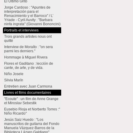
El Último Grito
Jorge Cardoso : "Apuntes de
interpretación para el
Renacimiento y el Barroco" / L’
Yriade - Cyril Auvity : "Barbara
ninfa ingrata" (Giovanni Bononcini)
Portraits et interviews
Trois grands artistes nous ont
quitté
Interview de Moraíto : "on sera
parmi les derniers."
Hommage à Miguel Rivera
Flores el Gaditano : lección de
cante, de arte, y de vida.
Niño Josele
Silvia Marín
Entretien avec Juan Carmona
Livres et films documentaires
"Ecoute" : un film de Anne Grange
et Miroslav Sebestik
Eusebio Rioja et Norberto Torres :"
Niño Ricardo"
Jesús Saiz Huedo : "Los
manuscritos de guitarra del Fondo
Manuela Vázquez-Barros de la
Biblioteca Lázaro Galdiano"