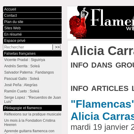
Accueil
Contact
Plan du site
Sites Web
En résumé
Espace privé
Alicia Car
Falsetas françaises
Vicente Pradal : Siguiriya
info dans gr
Andrés Serrita : Soleá
Salvador Paterna : Fandangos
Pascual Gallo : Soleá
info articles 
José Peña : Alegrías
Ramón Cueto : Soleá
Serge Lopez : "Recuerdos de Juan
"Flamencas" 
Luis"
Pédagogie et flamenco
Alicia Carra
Réflexions sur la pratique musicale
Un mois à la Fondation Cristina
Heeren
mardi 19 janvier
Aprende guitarra flamenca con