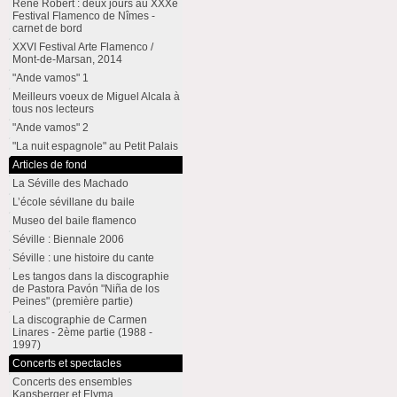
René Robert : deux jours au XXXe
Festival Flamenco de Nîmes -
carnet de bord
XXVI Festival Arte Flamenco /
Mont-de-Marsan, 2014
"Ande vamos" 1
Meilleurs voeux de Miguel Alcala à
tous nos lecteurs
"Ande vamos" 2
"La nuit espagnole" au Petit Palais
Articles de fond
La Séville des Machado
L’école sévillane du baile
Museo del baile flamenco
Séville : Biennale 2006
Séville : une histoire du cante
Les tangos dans la discographie
de Pastora Pavón "Niña de los
Peines" (première partie)
La discographie de Carmen
Linares - 2ème partie (1988 -
1997)
Concerts et spectacles
Concerts des ensembles
Kapsberger et Elyma