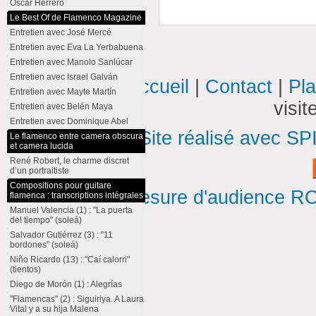
Oscar Herrero
Le Best Of de Flamenco Magazine
Entretien avec José Mercé
Entretien avec Eva La Yerbabuena
Entretien avec Manolo Sanlúcar
Entretien avec Israel Galván
Accueil
|
Contact
|
Pla
Entretien avec Mayte Martín
visi
Entretien avec Belén Maya
Entretien avec Dominique Abel
Site réalisé avec SP
Le flamenco entre camera obscura
et camera lucida
René Robert, le charme discret
d’un portraitiste
Compositions pour guitare
Mesure d'audience ROI
flamenca : transcriptions intégrales
Manuel Valencia (1) : "La puerta
del tiempo" (soleá)
Salvador Gutiérrez (3) : "11
bordones" (soleá)
Niño Ricardo (13) : "Caí calorri"
(tientos)
Diego de Morón (1) : Alegrías
"Flamencas" (2) : Siguiriya. A Laura
Vital y a su hija Malena