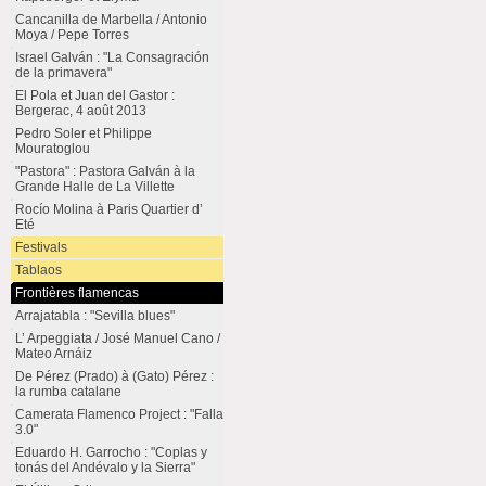
Cancanilla de Marbella / Antonio
Moya / Pepe Torres
Israel Galván : "La Consagración
de la primavera"
El Pola et Juan del Gastor :
Bergerac, 4 août 2013
Pedro Soler et Philippe
Mouratoglou
"Pastora" : Pastora Galván à la
Grande Halle de La Villette
Rocío Molina à Paris Quartier d’
Eté
Festivals
Tablaos
Frontières flamencas
Arrajatabla : "Sevilla blues"
L’ Arpeggiata / José Manuel Cano /
Mateo Arnáiz
De Pérez (Prado) à (Gato) Pérez :
la rumba catalane
Camerata Flamenco Project : "Falla
3.0"
Eduardo H. Garrocho : "Coplas y
tonás del Andévalo y la Sierra"