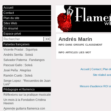
Accueil
Contact
Plan du site
Sites Web
En résumé
Espace privé
Andrés Marín
info dans groupe classement
Falsetas françaises
Vicente Pradal : Siguiriya
info articles lies mot
Andrés Serrita : Soleá
Salvador Paterna : Fandangos
Pascual Gallo : Soleá
Accueil
|
Contact
|
Plan d
José Peña : Alegrías
Site réalisé av
Ramón Cueto : Soleá
Serge Lopez : "Recuerdos de Juan
Luis"
Mesure d'audience ROI st
Pédagogie et flamenco
Réflexions sur la pratique musicale
Un mois à la Fondation Cristina
Heeren
Aprende guitarra flamenca con