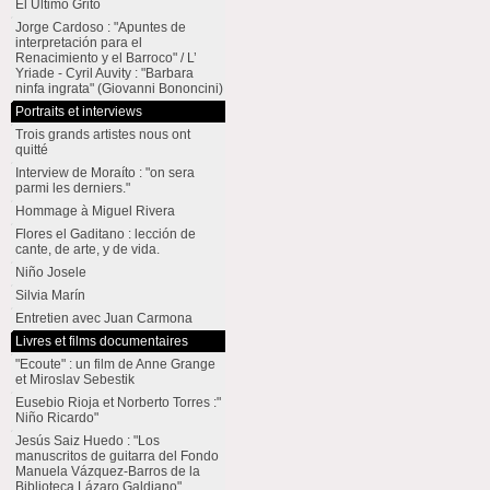
El Último Grito
Jorge Cardoso : "Apuntes de
interpretación para el
Renacimiento y el Barroco" / L’
Yriade - Cyril Auvity : "Barbara
ninfa ingrata" (Giovanni Bononcini)
Portraits et interviews
Trois grands artistes nous ont
quitté
Interview de Moraíto : "on sera
parmi les derniers."
Hommage à Miguel Rivera
Flores el Gaditano : lección de
cante, de arte, y de vida.
Niño Josele
Silvia Marín
Entretien avec Juan Carmona
Livres et films documentaires
"Ecoute" : un film de Anne Grange
et Miroslav Sebestik
Eusebio Rioja et Norberto Torres :"
Niño Ricardo"
Jesús Saiz Huedo : "Los
manuscritos de guitarra del Fondo
Manuela Vázquez-Barros de la
Biblioteca Lázaro Galdiano"