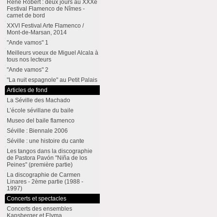
René Robert : deux jours au XXXe
Festival Flamenco de Nîmes -
carnet de bord
XXVI Festival Arte Flamenco /
Mont-de-Marsan, 2014
"Ande vamos" 1
Meilleurs voeux de Miguel Alcala à
tous nos lecteurs
"Ande vamos" 2
"La nuit espagnole" au Petit Palais
Articles de fond
La Séville des Machado
L’école sévillane du baile
Museo del baile flamenco
Séville : Biennale 2006
Séville : une histoire du cante
Les tangos dans la discographie
de Pastora Pavón "Niña de los
Peines" (première partie)
La discographie de Carmen
Linares - 2ème partie (1988 -
1997)
Concerts et spectacles
Concerts des ensembles
Kapsberger et Elyma