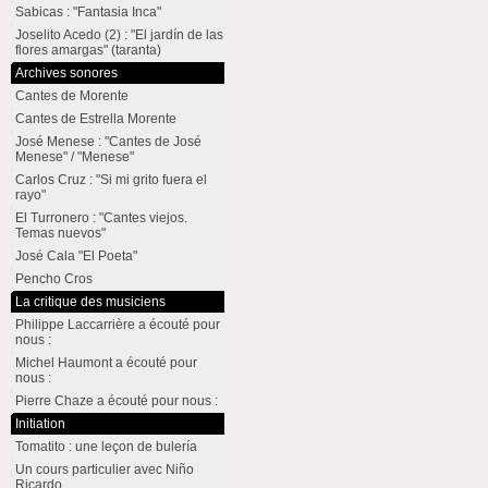
Sabicas : "Fantasia Inca"
Joselito Acedo (2) : "El jardín de las
flores amargas" (taranta)
Archives sonores
Cantes de Morente
Cantes de Estrella Morente
José Menese : "Cantes de José
Menese" / "Menese"
Carlos Cruz : "Si mi grito fuera el
rayo"
El Turronero : "Cantes viejos.
Temas nuevos"
José Cala "El Poeta"
Pencho Cros
La critique des musiciens
Philippe Laccarrière a écouté pour
nous :
Michel Haumont a écouté pour
nous :
Pierre Chaze a écouté pour nous :
Initiation
Tomatito : une leçon de bulería
Un cours particulier avec Niño
Ricardo