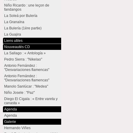
Niño Ricardo : une leçon de
fandangos
La Soleá por Bulería
La Granaína
La Bulería (1ère partie)
La Guajira
Liens utiles
Nouveautés CD
La Sallago : « Antología »
Pedro Sierra : "Nikelao"
Antonio Fernández :
"Desvariaciones flamencas"
Antonio Fernández :
"Desvariaciones flamencas"
Manolo Sanlúcar : "Medea"
Niño Josele : "Paz"
Diego El Cigala : « Entre vareta y
canasta »
Agenda
Agenda
Galerie
Hernando Viñes