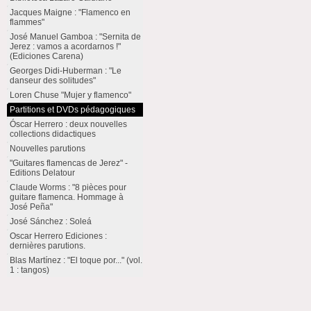
Jacques Maigne : "Flamenco en
flammes"
José Manuel Gamboa : "Sernita de
Jerez : vamos a acordarnos !"
(Ediciones Carena)
Georges Didi-Huberman : "Le
danseur des solitudes"
Loren Chuse "Mujer y flamenco"
Partitions et DVDs pédagogiques
Óscar Herrero : deux nouvelles
collections didactiques
Nouvelles parutions
"Guitares flamencas de Jerez" -
Editions Delatour
Claude Worms : "8 pièces pour
guitare flamenca. Hommage à
José Peña"
José Sánchez : Soleá
Oscar Herrero Ediciones :
dernières parutions.
Blas Martínez : "El toque por..." (vol.
1 : tangos)