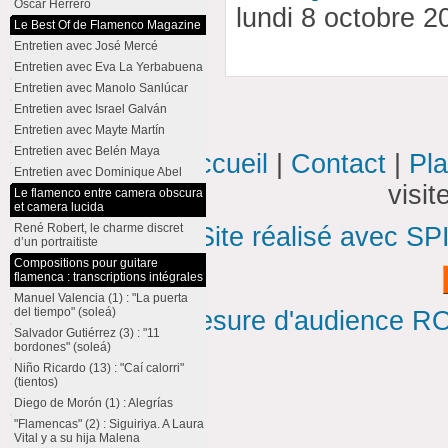
Oscar Herrero
lundi 8 octobre 
Le Best Of de Flamenco Magazine
Entretien avec José Mercé
Entretien avec Eva La Yerbabuena
Entretien avec Manolo Sanlúcar
Entretien avec Israel Galván
Entretien avec Mayte Martín
Entretien avec Belén Maya
Accueil
|
Contact
|
Pla
Entretien avec Dominique Abel
visi
Le flamenco entre camera obscura
et camera lucida
René Robert, le charme discret
Site réalisé avec SP
d’un portraitiste
Compositions pour guitare
flamenca : transcriptions intégrales
Manuel Valencia (1) : "La puerta
del tiempo" (soleá)
Mesure d'audience ROI
Salvador Gutiérrez (3) : "11
bordones" (soleá)
Niño Ricardo (13) : "Caí calorri"
(tientos)
Diego de Morón (1) : Alegrías
"Flamencas" (2) : Siguiriya. A Laura
Vital y a su hija Malena