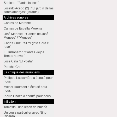
Sabicas : "Fantasia Inca"
Joselito Acedo (2) : "El jardín de las
flores amargas" (taranta)
Archives sonores
Cantes de Morente
Cantes de Estrella Morente
José Menese : "Cantes de José
Menese" / "Menese"
Carlos Cruz : "Si mi grito fuera el
rayo"
El Turronero : "Cantes viejos.
Temas nuevos"
José Cala "El Poeta"
Pencho Cros
La critique des musiciens
Philippe Laccarrière a écouté pour
nous :
Michel Haumont a écouté pour
nous :
Pierre Chaze a écouté pour nous :
Initiation
Tomatito : une leçon de bulería
Un cours particulier avec Niño
Ricardo