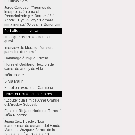
El Último Grito
Jorge Cardoso : "Apuntes de
interpretación para el
Renacimiento y el Barroco" / L’
Yriade - Cyril Auvity : "Barbara
ninfa ingrata" (Giovanni Bononcini)
Portraits et interviews
Trois grands artistes nous ont
quitté
Interview de Moraíto : "on sera
parmi les derniers."
Hommage à Miguel Rivera
Flores el Gaditano : lección de
cante, de arte, y de vida.
Niño Josele
Silvia Marín
Entretien avec Juan Carmona
Livres et films documentaires
"Ecoute" : un film de Anne Grange
et Miroslav Sebestik
Eusebio Rioja et Norberto Torres :"
Niño Ricardo"
Jesús Saiz Huedo : "Los
manuscritos de guitarra del Fondo
Manuela Vázquez-Barros de la
Biblioteca Lázaro Galdiano"