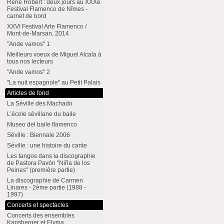
René Robert : deux jours au XXXe
Festival Flamenco de Nîmes -
carnet de bord
XXVI Festival Arte Flamenco /
Mont-de-Marsan, 2014
"Ande vamos" 1
Meilleurs voeux de Miguel Alcala à
tous nos lecteurs
"Ande vamos" 2
"La nuit espagnole" au Petit Palais
Articles de fond
La Séville des Machado
L’école sévillane du baile
Museo del baile flamenco
Séville : Biennale 2006
Séville : une histoire du cante
Les tangos dans la discographie
de Pastora Pavón "Niña de los
Peines" (première partie)
La discographie de Carmen
Linares - 2ème partie (1988 -
1997)
Concerts et spectacles
Concerts des ensembles
Kapsberger et Elyma