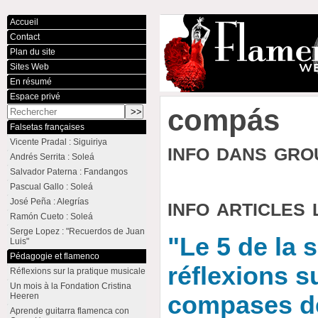
Accueil
Contact
Plan du site
Sites Web
En résumé
Espace privé
compás
Falsetas françaises
Vicente Pradal : Siguiriya
info dans gr
Andrés Serrita : Soleá
Salvador Paterna : Fandangos
Pascual Gallo : Soleá
info articles 
José Peña : Alegrías
Ramón Cueto : Soleá
Serge Lopez : "Recuerdos de Juan
"Le 5 de la 
Luis"
Pédagogie et flamenco
réflexions s
Réflexions sur la pratique musicale
Un mois à la Fondation Cristina
Heeren
compases d
Aprende guitarra flamenca con