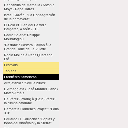
Cancanilla de Marbella / Antonio
Moya / Pepe Torres
Israel Galván : "La Consagración
de la primavera"
El Pola et Juan del Gastor :
Bergerac, 4 août 2013
Pedro Soler et Philippe
Mouratoglou
"Pastora" : Pastora Galván à la
Grande Halle de La Villette
Rocío Molina à Paris Quartier d’
Eté
Festivals
Tablaos
Frontières flamencas
Arrajatabla : "Sevilla blues"
L’ Arpeggiata / José Manuel Cano /
Mateo Arnáiz
De Pérez (Prado) à (Gato) Pérez :
la rumba catalane
Camerata Flamenco Project : "Falla
3.0"
Eduardo H. Garrocho : "Coplas y
tonás del Andévalo y la Sierra"