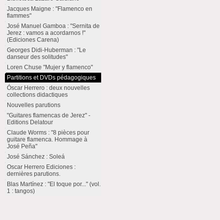
Jacques Maigne : "Flamenco en
flammes"
José Manuel Gamboa : "Sernita de
Jerez : vamos a acordarnos !"
(Ediciones Carena)
Georges Didi-Huberman : "Le
danseur des solitudes"
Loren Chuse "Mujer y flamenco"
Partitions et DVDs pédagogiques
Óscar Herrero : deux nouvelles
collections didactiques
Nouvelles parutions
"Guitares flamencas de Jerez" -
Editions Delatour
Claude Worms : "8 pièces pour
guitare flamenca. Hommage à
José Peña"
José Sánchez : Soleá
Oscar Herrero Ediciones :
dernières parutions.
Blas Martínez : "El toque por..." (vol.
1 : tangos)