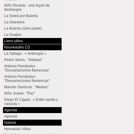
Niño Ricardo : une leçon de
fandangos
La Soleá por Bulería
La Granaína
La Bulería (1ère partie)
La Guajira
Liens utiles
Nouveautés CD
La Sallago : « Antología »
Pedro Sierra : "Nikelao"
Antonio Fernández :
"Desvariaciones flamencas"
Antonio Fernández :
"Desvariaciones flamencas"
Manolo Sanlúcar : "Medea"
Niño Josele : "Paz"
Diego El Cigala : « Entre vareta y
canasta »
Agenda
Agenda
Galerie
Hernando Viñes