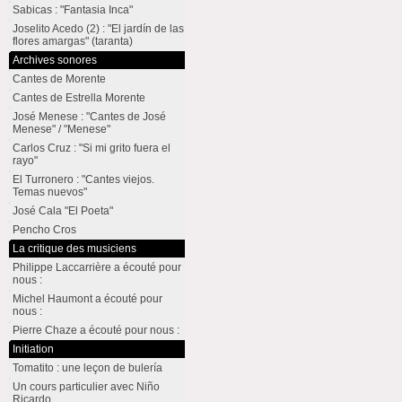
Sabicas : "Fantasia Inca"
Joselito Acedo (2) : "El jardín de las
flores amargas" (taranta)
Archives sonores
Cantes de Morente
Cantes de Estrella Morente
José Menese : "Cantes de José
Menese" / "Menese"
Carlos Cruz : "Si mi grito fuera el
rayo"
El Turronero : "Cantes viejos.
Temas nuevos"
José Cala "El Poeta"
Pencho Cros
La critique des musiciens
Philippe Laccarrière a écouté pour
nous :
Michel Haumont a écouté pour
nous :
Pierre Chaze a écouté pour nous :
Initiation
Tomatito : une leçon de bulería
Un cours particulier avec Niño
Ricardo