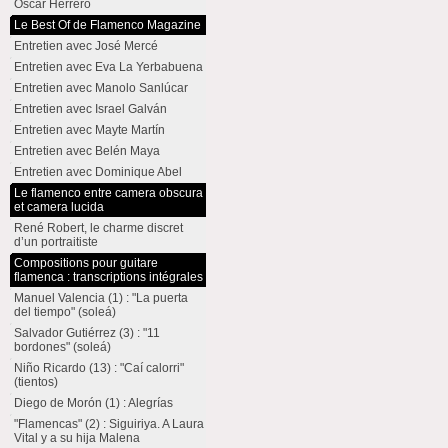
Oscar Herrero
Le Best Of de Flamenco Magazine
Entretien avec José Mercé
Entretien avec Eva La Yerbabuena
Entretien avec Manolo Sanlúcar
Entretien avec Israel Galván
Entretien avec Mayte Martín
Entretien avec Belén Maya
Entretien avec Dominique Abel
Le flamenco entre camera obscura
et camera lucida
René Robert, le charme discret
d’un portraitiste
Compositions pour guitare
flamenca : transcriptions intégrales
Manuel Valencia (1) : "La puerta
del tiempo" (soleá)
Salvador Gutiérrez (3) : "11
bordones" (soleá)
Niño Ricardo (13) : "Caí calorri"
(tientos)
Diego de Morón (1) : Alegrías
"Flamencas" (2) : Siguiriya. A Laura
Vital y a su hija Malena