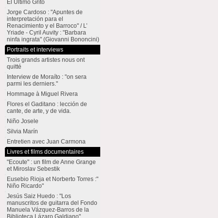
El Último Grito
Jorge Cardoso : "Apuntes de
interpretación para el
Renacimiento y el Barroco" / L’
Yriade - Cyril Auvity : "Barbara
ninfa ingrata" (Giovanni Bononcini)
Portraits et interviews
Trois grands artistes nous ont
quitté
Interview de Moraíto : "on sera
parmi les derniers."
Hommage à Miguel Rivera
Flores el Gaditano : lección de
cante, de arte, y de vida.
Niño Josele
Silvia Marín
Entretien avec Juan Carmona
Livres et films documentaires
"Ecoute" : un film de Anne Grange
et Miroslav Sebestik
Eusebio Rioja et Norberto Torres :"
Niño Ricardo"
Jesús Saiz Huedo : "Los
manuscritos de guitarra del Fondo
Manuela Vázquez-Barros de la
Biblioteca Lázaro Galdiano"