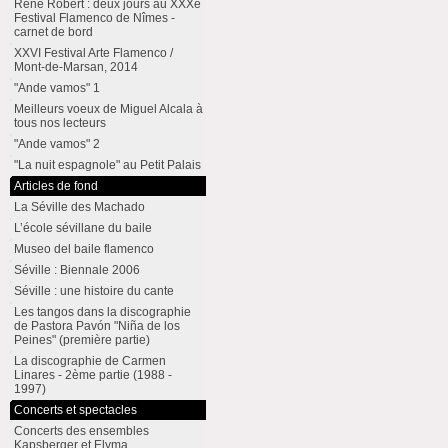
René Robert : deux jours au XXXe
Festival Flamenco de Nîmes -
carnet de bord
XXVI Festival Arte Flamenco /
Mont-de-Marsan, 2014
"Ande vamos" 1
Meilleurs voeux de Miguel Alcala à
tous nos lecteurs
"Ande vamos" 2
"La nuit espagnole" au Petit Palais
Articles de fond
La Séville des Machado
L’école sévillane du baile
Museo del baile flamenco
Séville : Biennale 2006
Séville : une histoire du cante
Les tangos dans la discographie
de Pastora Pavón "Niña de los
Peines" (première partie)
La discographie de Carmen
Linares - 2ème partie (1988 -
1997)
Concerts et spectacles
Concerts des ensembles
Kapsberger et Elyma