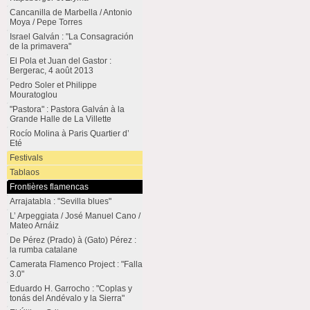
Cancanilla de Marbella / Antonio
Moya / Pepe Torres
Israel Galván : "La Consagración
de la primavera"
El Pola et Juan del Gastor :
Bergerac, 4 août 2013
Pedro Soler et Philippe
Mouratoglou
"Pastora" : Pastora Galván à la
Grande Halle de La Villette
Rocío Molina à Paris Quartier d’
Eté
Festivals
Tablaos
Frontières flamencas
Arrajatabla : "Sevilla blues"
L’ Arpeggiata / José Manuel Cano /
Mateo Arnáiz
De Pérez (Prado) à (Gato) Pérez :
la rumba catalane
Camerata Flamenco Project : "Falla
3.0"
Eduardo H. Garrocho : "Coplas y
tonás del Andévalo y la Sierra"