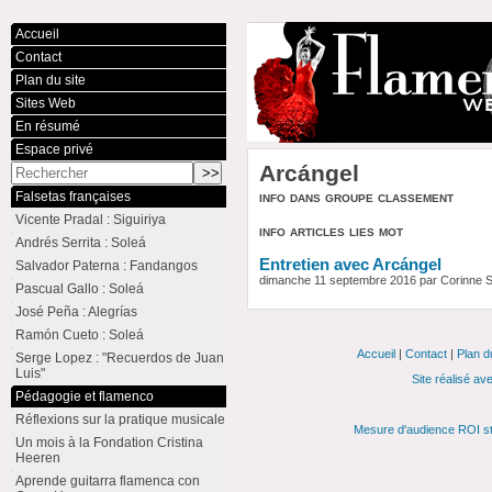
Accueil
Contact
Plan du site
Sites Web
En résumé
Espace privé
Arcángel
info dans groupe classement
Falsetas françaises
Vicente Pradal : Siguiriya
info articles lies mot
Andrés Serrita : Soleá
Entretien avec Arcángel
Salvador Paterna : Fandangos
dimanche 11 septembre 2016 par Corinne 
Pascual Gallo : Soleá
José Peña : Alegrías
Ramón Cueto : Soleá
Accueil
|
Contact
|
Plan d
Serge Lopez : "Recuerdos de Juan
Luis"
Site réalisé av
Pédagogie et flamenco
Réflexions sur la pratique musicale
Mesure d'audience ROI st
Un mois à la Fondation Cristina
Heeren
Aprende guitarra flamenca con