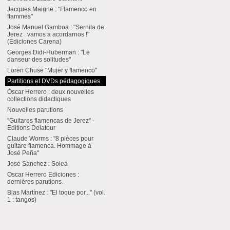
Jacques Maigne : "Flamenco en
flammes"
José Manuel Gamboa : "Sernita de
Jerez : vamos a acordarnos !"
(Ediciones Carena)
Georges Didi-Huberman : "Le
danseur des solitudes"
Loren Chuse "Mujer y flamenco"
Partitions et DVDs pédagogiques
Óscar Herrero : deux nouvelles
collections didactiques
Nouvelles parutions
"Guitares flamencas de Jerez" -
Editions Delatour
Claude Worms : "8 pièces pour
guitare flamenca. Hommage à
José Peña"
José Sánchez : Soleá
Oscar Herrero Ediciones :
dernières parutions.
Blas Martínez : "El toque por..." (vol.
1 : tangos)