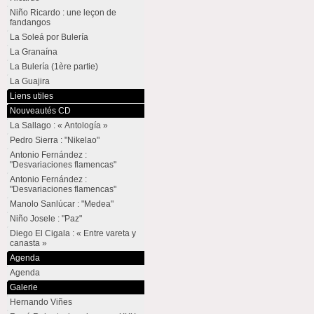
Niño Ricardo : une leçon de
fandangos
La Soleá por Bulería
La Granaína
La Bulería (1ère partie)
La Guajira
Liens utiles
Nouveautés CD
La Sallago : « Antología »
Pedro Sierra : "Nikelao"
Antonio Fernández :
"Desvariaciones flamencas"
Antonio Fernández :
"Desvariaciones flamencas"
Manolo Sanlúcar : "Medea"
Niño Josele : "Paz"
Diego El Cigala : « Entre vareta y
canasta »
Agenda
Agenda
Galerie
Hernando Viñes