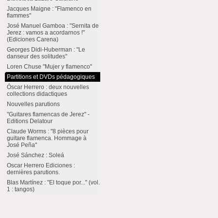
Jacques Maigne : "Flamenco en
flammes"
José Manuel Gamboa : "Sernita de
Jerez : vamos a acordarnos !"
(Ediciones Carena)
Georges Didi-Huberman : "Le
danseur des solitudes"
Loren Chuse "Mujer y flamenco"
Partitions et DVDs pédagogiques
Óscar Herrero : deux nouvelles
collections didactiques
Nouvelles parutions
"Guitares flamencas de Jerez" -
Editions Delatour
Claude Worms : "8 pièces pour
guitare flamenca. Hommage à
José Peña"
José Sánchez : Soleá
Oscar Herrero Ediciones :
dernières parutions.
Blas Martínez : "El toque por..." (vol.
1 : tangos)