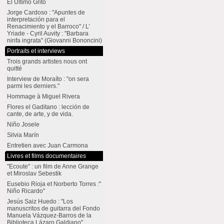
El Último Grito
Jorge Cardoso : "Apuntes de
interpretación para el
Renacimiento y el Barroco" / L’
Yriade - Cyril Auvity : "Barbara
ninfa ingrata" (Giovanni Bononcini)
Portraits et interviews
Trois grands artistes nous ont
quitté
Interview de Moraíto : "on sera
parmi les derniers."
Hommage à Miguel Rivera
Flores el Gaditano : lección de
cante, de arte, y de vida.
Niño Josele
Silvia Marín
Entretien avec Juan Carmona
Livres et films documentaires
"Ecoute" : un film de Anne Grange
et Miroslav Sebestik
Eusebio Rioja et Norberto Torres :"
Niño Ricardo"
Jesús Saiz Huedo : "Los
manuscritos de guitarra del Fondo
Manuela Vázquez-Barros de la
Biblioteca Lázaro Galdiano"