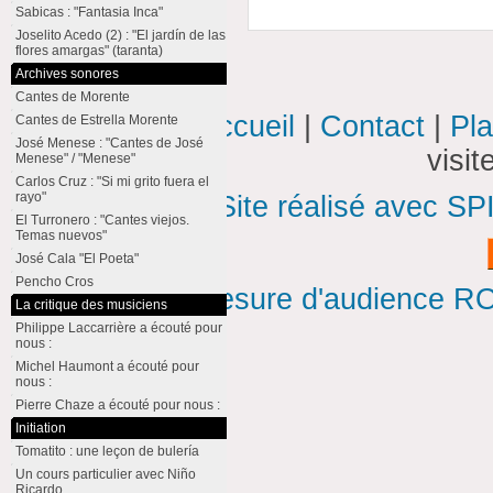
Sabicas : "Fantasia Inca"
Joselito Acedo (2) : "El jardín de las
flores amargas" (taranta)
Archives sonores
Cantes de Morente
Accueil
|
Contact
|
Pla
Cantes de Estrella Morente
José Menese : "Cantes de José
visi
Menese" / "Menese"
Carlos Cruz : "Si mi grito fuera el
rayo"
Site réalisé avec SP
El Turronero : "Cantes viejos.
Temas nuevos"
José Cala "El Poeta"
Pencho Cros
Mesure d'audience ROI
La critique des musiciens
Philippe Laccarrière a écouté pour
nous :
Michel Haumont a écouté pour
nous :
Pierre Chaze a écouté pour nous :
Initiation
Tomatito : une leçon de bulería
Un cours particulier avec Niño
Ricardo