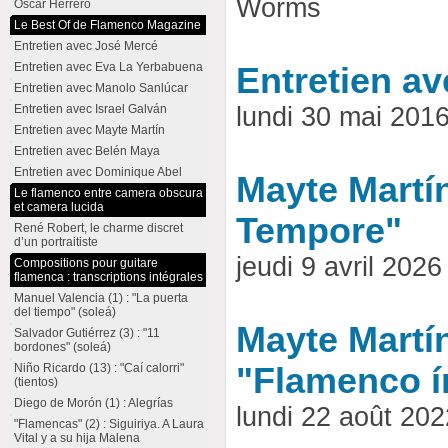
Worms
Oscar Herrero
Le Best Of de Flamenco Magazine
Entretien avec José Mercé
Entretien avec Eva La Yerbabuena
Entretien av
Entretien avec Manolo Sanlúcar
Entretien avec Israel Galván
lundi 30 mai 201
Entretien avec Mayte Martín
Entretien avec Belén Maya
Entretien avec Dominique Abel
Mayte Martín 
Le flamenco entre camera obscura
et camera lucida
Tempore"
René Robert, le charme discret
d’un portraitiste
jeudi 9 avril 20
Compositions pour guitare
flamenca : transcriptions intégrales
Manuel Valencia (1) : "La puerta
del tiempo" (soleá)
Mayte Martín
Salvador Gutiérrez (3) : "11
bordones" (soleá)
Niño Ricardo (13) : "Caí calorri"
"Flamenco í
(tientos)
Diego de Morón (1) : Alegrías
lundi 22 août 20
"Flamencas" (2) : Siguiriya. A Laura
Vital y a su hija Malena