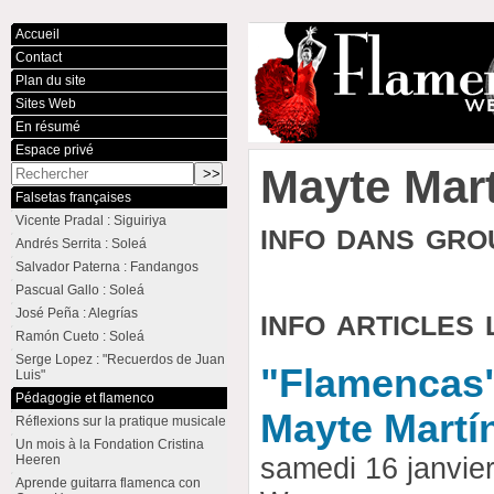
Accueil
Contact
Plan du site
Sites Web
En résumé
Espace privé
Mayte Mar
Falsetas françaises
Vicente Pradal : Siguiriya
info dans gr
Andrés Serrita : Soleá
Salvador Paterna : Fandangos
Pascual Gallo : Soleá
info articles 
José Peña : Alegrías
Ramón Cueto : Soleá
Serge Lopez : "Recuerdos de Juan
"Flamencas" 
Luis"
Pédagogie et flamenco
Mayte Martí
Réflexions sur la pratique musicale
Un mois à la Fondation Cristina
Heeren
samedi 16 janvie
Aprende guitarra flamenca con