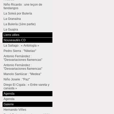
Niño Ricardo : une leçon de
fandangos
La Soleá por Bulería
La Granaína
La Bulería (1ère partie)
La Guajira
Liens utiles
Nouveautés CD
La Sallago : « Antología »
Pedro Sierra : "Nikelao"
Antonio Fernández :
"Desvariaciones flamencas"
Antonio Fernández :
"Desvariaciones flamencas"
Manolo Sanlúcar : "Medea"
Niño Josele : "Paz"
Diego El Cigala : « Entre vareta y
canasta »
Agenda
Agenda
Galerie
Hernando Viñes