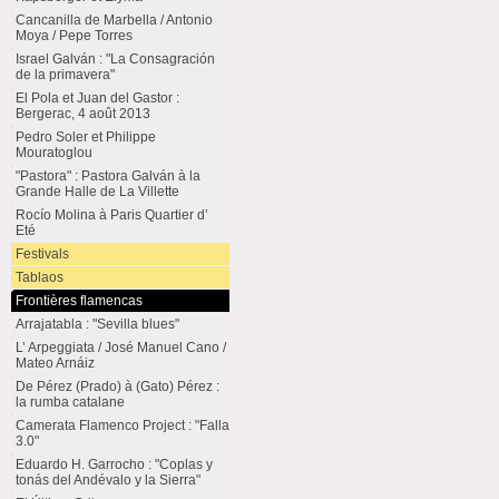
Cancanilla de Marbella / Antonio
Moya / Pepe Torres
Israel Galván : "La Consagración
de la primavera"
El Pola et Juan del Gastor :
Bergerac, 4 août 2013
Pedro Soler et Philippe
Mouratoglou
"Pastora" : Pastora Galván à la
Grande Halle de La Villette
Rocío Molina à Paris Quartier d’
Eté
Festivals
Tablaos
Frontières flamencas
Arrajatabla : "Sevilla blues"
L’ Arpeggiata / José Manuel Cano /
Mateo Arnáiz
De Pérez (Prado) à (Gato) Pérez :
la rumba catalane
Camerata Flamenco Project : "Falla
3.0"
Eduardo H. Garrocho : "Coplas y
tonás del Andévalo y la Sierra"