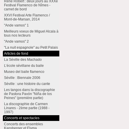
René Robert : deux jours au XXXe
Festival Flamenco de Nîmes -
carnet de bord
XXVI Festival Arte Flamenco /
Mont-de-Marsan, 2014
"Ande vamos" 1
Meilleurs voeux de Miguel Alcala à
tous nos lecteurs
"Ande vamos" 2
"La nuit espagnole" au Petit Palais
Articles de fond
La Séville des Machado
L’école sévillane du baile
Museo del baile flamenco
Séville : Biennale 2006
Séville : une histoire du cante
Les tangos dans la discographie
de Pastora Pavón "Niña de los
Peines" (première partie)
La discographie de Carmen
Linares - 2ème partie (1988 -
1997)
Concerts et spectacles
Concerts des ensembles
Kapsberger et Elyma