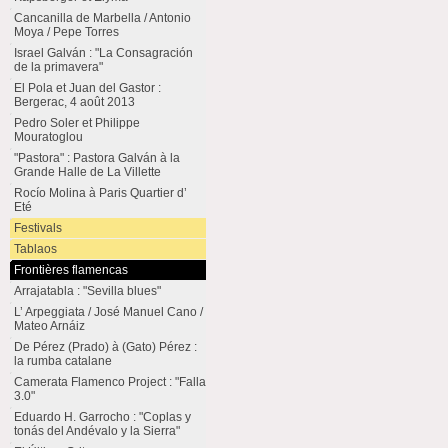
Cancanilla de Marbella / Antonio
Moya / Pepe Torres
Israel Galván : "La Consagración
de la primavera"
El Pola et Juan del Gastor :
Bergerac, 4 août 2013
Pedro Soler et Philippe
Mouratoglou
"Pastora" : Pastora Galván à la
Grande Halle de La Villette
Rocío Molina à Paris Quartier d’
Eté
Festivals
Tablaos
Frontières flamencas
Arrajatabla : "Sevilla blues"
L’ Arpeggiata / José Manuel Cano /
Mateo Arnáiz
De Pérez (Prado) à (Gato) Pérez :
la rumba catalane
Camerata Flamenco Project : "Falla
3.0"
Eduardo H. Garrocho : "Coplas y
tonás del Andévalo y la Sierra"