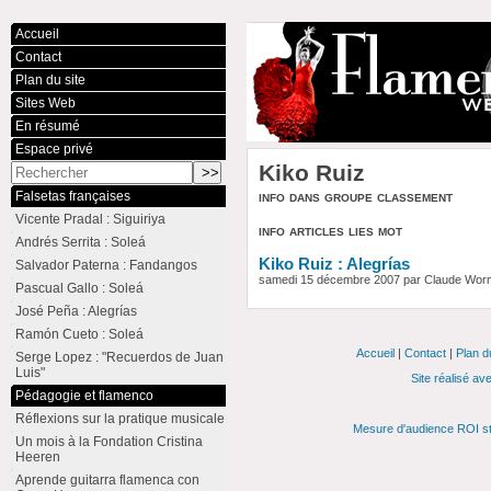
Accueil
Contact
Plan du site
Sites Web
En résumé
Espace privé
Kiko Ruiz
info dans groupe classement
Falsetas françaises
Vicente Pradal : Siguiriya
info articles lies mot
Andrés Serrita : Soleá
Kiko Ruiz : Alegrías
Salvador Paterna : Fandangos
samedi 15 décembre 2007 par Claude Wo
Pascual Gallo : Soleá
José Peña : Alegrías
Ramón Cueto : Soleá
Accueil
|
Contact
|
Plan d
Serge Lopez : "Recuerdos de Juan
Luis"
Site réalisé av
Pédagogie et flamenco
Réflexions sur la pratique musicale
Mesure d'audience ROI st
Un mois à la Fondation Cristina
Heeren
Aprende guitarra flamenca con