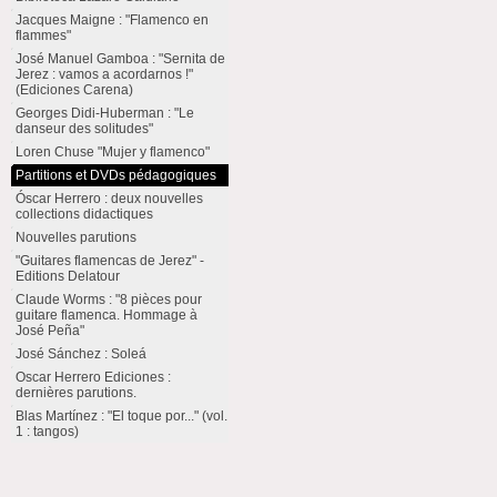
Jacques Maigne : "Flamenco en
flammes"
José Manuel Gamboa : "Sernita de
Jerez : vamos a acordarnos !"
(Ediciones Carena)
Georges Didi-Huberman : "Le
danseur des solitudes"
Loren Chuse "Mujer y flamenco"
Partitions et DVDs pédagogiques
Óscar Herrero : deux nouvelles
collections didactiques
Nouvelles parutions
"Guitares flamencas de Jerez" -
Editions Delatour
Claude Worms : "8 pièces pour
guitare flamenca. Hommage à
José Peña"
José Sánchez : Soleá
Oscar Herrero Ediciones :
dernières parutions.
Blas Martínez : "El toque por..." (vol.
1 : tangos)