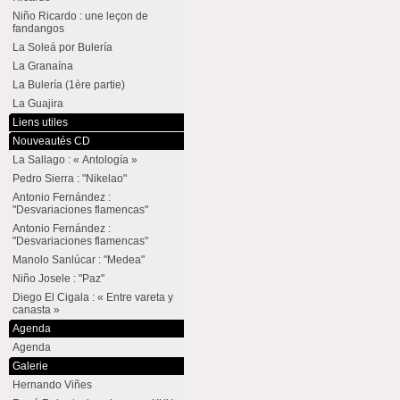
Niño Ricardo : une leçon de
fandangos
La Soleá por Bulería
La Granaína
La Bulería (1ère partie)
La Guajira
Liens utiles
Nouveautés CD
La Sallago : « Antología »
Pedro Sierra : "Nikelao"
Antonio Fernández :
"Desvariaciones flamencas"
Antonio Fernández :
"Desvariaciones flamencas"
Manolo Sanlúcar : "Medea"
Niño Josele : "Paz"
Diego El Cigala : « Entre vareta y
canasta »
Agenda
Agenda
Galerie
Hernando Viñes