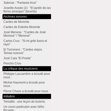
Sabicas : "Fantasia Inca"
Joselito Acedo (2) : "El jardín de las
flores amargas" (taranta)
Archives sonores
Cantes de Morente
Cantes de Estrella Morente
José Menese : "Cantes de José
Menese" / "Menese"
Carlos Cruz : "Si mi grito fuera el
rayo"
El Turronero : "Cantes viejos.
Temas nuevos"
José Cala "El Poeta"
Pencho Cros
La critique des musiciens
Philippe Laccarrière a écouté pour
nous :
Michel Haumont a écouté pour
nous :
Pierre Chaze a écouté pour nous :
Initiation
Tomatito : une leçon de bulería
Un cours particulier avec Niño
Ricardo