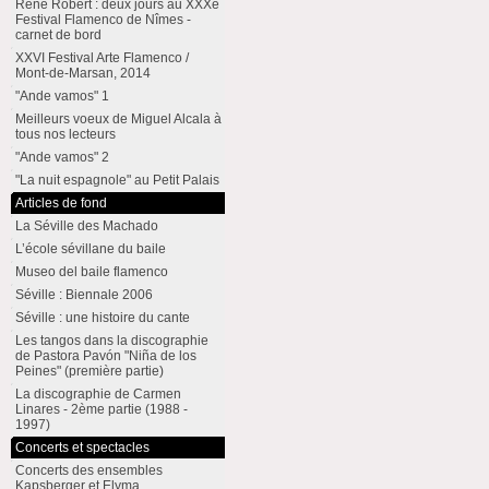
René Robert : deux jours au XXXe
Festival Flamenco de Nîmes -
carnet de bord
XXVI Festival Arte Flamenco /
Mont-de-Marsan, 2014
"Ande vamos" 1
Meilleurs voeux de Miguel Alcala à
tous nos lecteurs
"Ande vamos" 2
"La nuit espagnole" au Petit Palais
Articles de fond
La Séville des Machado
L’école sévillane du baile
Museo del baile flamenco
Séville : Biennale 2006
Séville : une histoire du cante
Les tangos dans la discographie
de Pastora Pavón "Niña de los
Peines" (première partie)
La discographie de Carmen
Linares - 2ème partie (1988 -
1997)
Concerts et spectacles
Concerts des ensembles
Kapsberger et Elyma