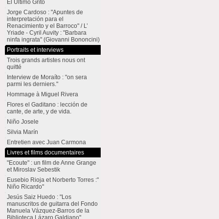
El Último Grito
Jorge Cardoso : "Apuntes de
interpretación para el
Renacimiento y el Barroco" / L’
Yriade - Cyril Auvity : "Barbara
ninfa ingrata" (Giovanni Bononcini)
Portraits et interviews
Trois grands artistes nous ont
quitté
Interview de Moraíto : "on sera
parmi les derniers."
Hommage à Miguel Rivera
Flores el Gaditano : lección de
cante, de arte, y de vida.
Niño Josele
Silvia Marín
Entretien avec Juan Carmona
Livres et films documentaires
"Ecoute" : un film de Anne Grange
et Miroslav Sebestik
Eusebio Rioja et Norberto Torres :"
Niño Ricardo"
Jesús Saiz Huedo : "Los
manuscritos de guitarra del Fondo
Manuela Vázquez-Barros de la
Biblioteca Lázaro Galdiano"