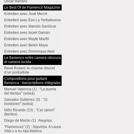
Oscar Herrero
Le Best Of de Flamenco Magazine
Entretien avec José Mercé
Entretien avec Eva La Yerbabuena
Entretien avec Manolo Sanlúcar
Entretien avec Israel Galván
Entretien avec Mayte Martín
Entretien avec Belén Maya
Entretien avec Dominique Abel
Le flamenco entre camera obscura
et camera lucida
René Robert, le charme discret
d’un portraitiste
Compositions pour guitare
flamenca : transcriptions intégrales
Manuel Valencia (1) : "La puerta
del tiempo" (soleá)
Salvador Gutiérrez (3) : "11
bordones" (soleá)
Niño Ricardo (13) : "Caí calorri"
(tientos)
Diego de Morón (1) : Alegrías
"Flamencas" (2) : Siguiriya. A Laura
Vital y a su hija Malena