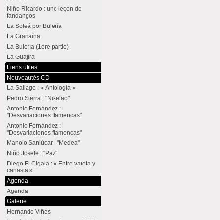
Niño Ricardo : une leçon de
fandangos
La Soleá por Bulería
La Granaína
La Bulería (1ère partie)
La Guajira
Liens utiles
Nouveautés CD
La Sallago : « Antología »
Pedro Sierra : "Nikelao"
Antonio Fernández :
"Desvariaciones flamencas"
Antonio Fernández :
"Desvariaciones flamencas"
Manolo Sanlúcar : "Medea"
Niño Josele : "Paz"
Diego El Cigala : « Entre vareta y
canasta »
Agenda
Agenda
Galerie
Hernando Viñes