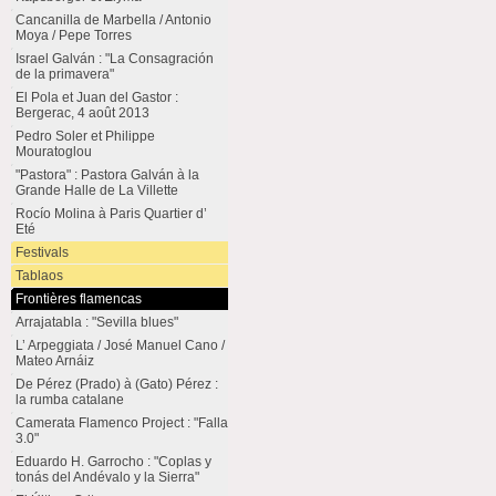
Cancanilla de Marbella / Antonio
Moya / Pepe Torres
Israel Galván : "La Consagración
de la primavera"
El Pola et Juan del Gastor :
Bergerac, 4 août 2013
Pedro Soler et Philippe
Mouratoglou
"Pastora" : Pastora Galván à la
Grande Halle de La Villette
Rocío Molina à Paris Quartier d’
Eté
Festivals
Tablaos
Frontières flamencas
Arrajatabla : "Sevilla blues"
L’ Arpeggiata / José Manuel Cano /
Mateo Arnáiz
De Pérez (Prado) à (Gato) Pérez :
la rumba catalane
Camerata Flamenco Project : "Falla
3.0"
Eduardo H. Garrocho : "Coplas y
tonás del Andévalo y la Sierra"