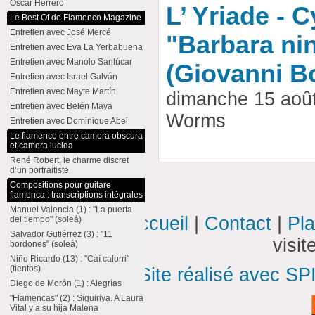
Oscar Herrero
L’ Yriade - C
Le Best Of de Flamenco Magazine
Entretien avec José Mercé
"Barbara nin
Entretien avec Eva La Yerbabuena
Entretien avec Manolo Sanlúcar
(Giovanni B
Entretien avec Israel Galván
Entretien avec Mayte Martín
dimanche 15 aoû
Entretien avec Belén Maya
Worms
Entretien avec Dominique Abel
Le flamenco entre camera obscura
et camera lucida
René Robert, le charme discret
d’un portraitiste
Compositions pour guitare
flamenca : transcriptions intégrales
Manuel Valencia (1) : "La puerta
Accueil
|
Contact
|
Pla
del tiempo" (soleá)
Salvador Gutiérrez (3) : "11
visi
bordones" (soleá)
Niño Ricardo (13) : "Caí calorri"
(tientos)
Site réalisé avec SP
Diego de Morón (1) : Alegrías
"Flamencas" (2) : Siguiriya. A Laura
Vital y a su hija Malena