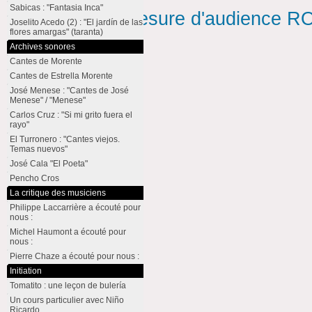
Sabicas : "Fantasia Inca"
Mesure d'audience ROI
Joselito Acedo (2) : "El jardín de las
flores amargas" (taranta)
Archives sonores
Cantes de Morente
Cantes de Estrella Morente
José Menese : "Cantes de José
Menese" / "Menese"
Carlos Cruz : "Si mi grito fuera el
rayo"
El Turronero : "Cantes viejos.
Temas nuevos"
José Cala "El Poeta"
Pencho Cros
La critique des musiciens
Philippe Laccarrière a écouté pour
nous :
Michel Haumont a écouté pour
nous :
Pierre Chaze a écouté pour nous :
Initiation
Tomatito : une leçon de bulería
Un cours particulier avec Niño
Ricardo