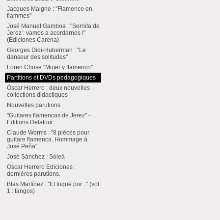
Jacques Maigne : "Flamenco en
flammes"
José Manuel Gamboa : "Sernita de
Jerez : vamos a acordarnos !"
(Ediciones Carena)
Georges Didi-Huberman : "Le
danseur des solitudes"
Loren Chuse "Mujer y flamenco"
Partitions et DVDs pédagogiques
Óscar Herrero : deux nouvelles
collections didactiques
Nouvelles parutions
"Guitares flamencas de Jerez" -
Editions Delatour
Claude Worms : "8 pièces pour
guitare flamenca. Hommage à
José Peña"
José Sánchez : Soleá
Oscar Herrero Ediciones :
dernières parutions.
Blas Martínez : "El toque por..." (vol.
1 : tangos)