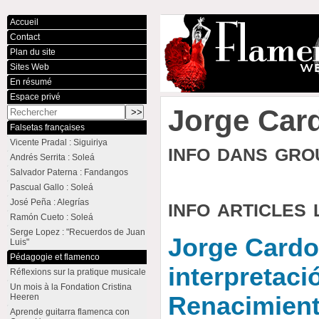
Accueil
Contact
Plan du site
Sites Web
En résumé
Espace privé
Jorge Car
Falsetas françaises
Vicente Pradal : Siguiriya
info dans gr
Andrés Serrita : Soleá
Salvador Paterna : Fandangos
Pascual Gallo : Soleá
info articles 
José Peña : Alegrías
Ramón Cueto : Soleá
Serge Lopez : "Recuerdos de Juan
Jorge Cardo
Luis"
Pédagogie et flamenco
interpretaci
Réflexions sur la pratique musicale
Un mois à la Fondation Cristina
Heeren
Renacimiento
Aprende guitarra flamenca con