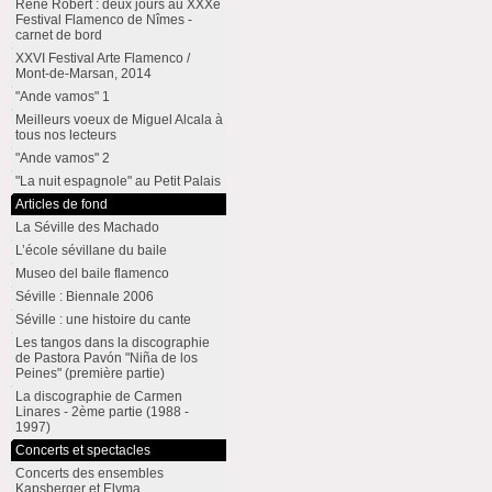
René Robert : deux jours au XXXe
Festival Flamenco de Nîmes -
carnet de bord
XXVI Festival Arte Flamenco /
Mont-de-Marsan, 2014
"Ande vamos" 1
Meilleurs voeux de Miguel Alcala à
tous nos lecteurs
"Ande vamos" 2
"La nuit espagnole" au Petit Palais
Articles de fond
La Séville des Machado
L’école sévillane du baile
Museo del baile flamenco
Séville : Biennale 2006
Séville : une histoire du cante
Les tangos dans la discographie
de Pastora Pavón "Niña de los
Peines" (première partie)
La discographie de Carmen
Linares - 2ème partie (1988 -
1997)
Concerts et spectacles
Concerts des ensembles
Kapsberger et Elyma