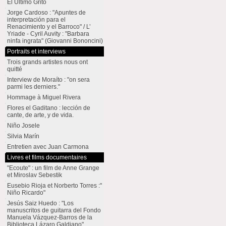
El Último Grito
Jorge Cardoso : "Apuntes de
interpretación para el
Renacimiento y el Barroco" / L’
Yriade - Cyril Auvity : "Barbara
ninfa ingrata" (Giovanni Bononcini)
Portraits et interviews
Trois grands artistes nous ont
quitté
Interview de Moraíto : "on sera
parmi les derniers."
Hommage à Miguel Rivera
Flores el Gaditano : lección de
cante, de arte, y de vida.
Niño Josele
Silvia Marín
Entretien avec Juan Carmona
Livres et films documentaires
"Ecoute" : un film de Anne Grange
et Miroslav Sebestik
Eusebio Rioja et Norberto Torres :"
Niño Ricardo"
Jesús Saiz Huedo : "Los
manuscritos de guitarra del Fondo
Manuela Vázquez-Barros de la
Biblioteca Lázaro Galdiano"