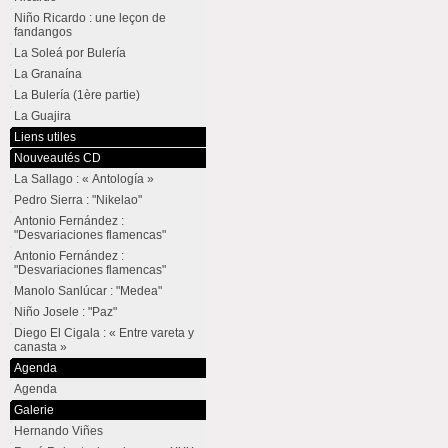
Niño Ricardo : une leçon de
fandangos
La Soleá por Bulería
La Granaína
La Bulería (1ère partie)
La Guajira
Liens utiles
Nouveautés CD
La Sallago : « Antología »
Pedro Sierra : "Nikelao"
Antonio Fernández :
"Desvariaciones flamencas"
Antonio Fernández :
"Desvariaciones flamencas"
Manolo Sanlúcar : "Medea"
Niño Josele : "Paz"
Diego El Cigala : « Entre vareta y
canasta »
Agenda
Agenda
Galerie
Hernando Viñes