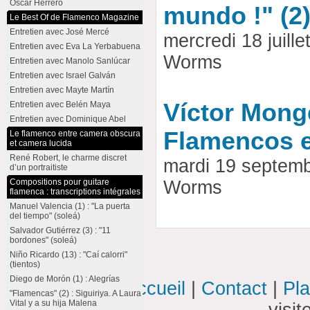
Oscar Herrero
mundo !" (2
Le Best Of de Flamenco Magazine
Entretien avec José Mercé
mercredi 18 juill
Entretien avec Eva La Yerbabuena
Worms
Entretien avec Manolo Sanlúcar
Entretien avec Israel Galván
Entretien avec Mayte Martín
Víctor Monge
Entretien avec Belén Maya
Entretien avec Dominique Abel
Flamencos e
Le flamenco entre camera obscura
et camera lucida
René Robert, le charme discret
mardi 19 septem
d’un portraitiste
Compositions pour guitare
Worms
flamenca : transcriptions intégrales
Manuel Valencia (1) : "La puerta
del tiempo" (soleá)
Salvador Gutiérrez (3) : "11
bordones" (soleá)
Niño Ricardo (13) : "Caí calorri"
(tientos)
Diego de Morón (1) : Alegrías
Accueil
|
Contact
|
Pla
"Flamencas" (2) : Siguiriya. A Laura
Vital y a su hija Malena