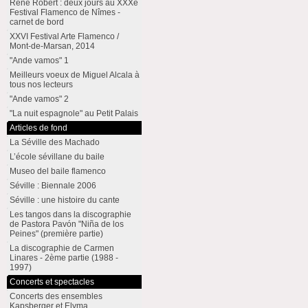
René Robert : deux jours au XXXe
Festival Flamenco de Nîmes -
carnet de bord
XXVI Festival Arte Flamenco /
Mont-de-Marsan, 2014
"Ande vamos" 1
Meilleurs voeux de Miguel Alcala à
tous nos lecteurs
"Ande vamos" 2
"La nuit espagnole" au Petit Palais
Articles de fond
La Séville des Machado
L’école sévillane du baile
Museo del baile flamenco
Séville : Biennale 2006
Séville : une histoire du cante
Les tangos dans la discographie
de Pastora Pavón "Niña de los
Peines" (première partie)
La discographie de Carmen
Linares - 2ème partie (1988 -
1997)
Concerts et spectacles
Concerts des ensembles
Kapsberger et Elyma