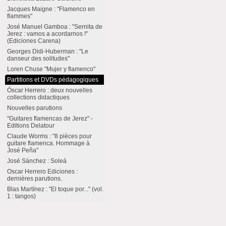
Jacques Maigne : "Flamenco en
flammes"
José Manuel Gamboa : "Sernita de
Jerez : vamos a acordarnos !"
(Ediciones Carena)
Georges Didi-Huberman : "Le
danseur des solitudes"
Loren Chuse "Mujer y flamenco"
Partitions et DVDs pédagogiques
Óscar Herrero : deux nouvelles
collections didactiques
Nouvelles parutions
"Guitares flamencas de Jerez" -
Editions Delatour
Claude Worms : "8 pièces pour
guitare flamenca. Hommage à
José Peña"
José Sánchez : Soleá
Oscar Herrero Ediciones :
dernières parutions.
Blas Martínez : "El toque por..." (vol.
1 : tangos)