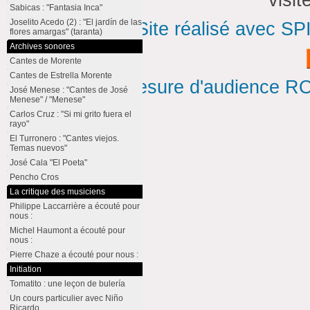
visi
Sabicas : "Fantasia Inca"
Joselito Acedo (2) : "El jardín de las
Site réalisé avec SP
flores amargas" (taranta)
Archives sonores
Cantes de Morente
Cantes de Estrella Morente
Mesure d'audience ROI
José Menese : "Cantes de José
Menese" / "Menese"
Carlos Cruz : "Si mi grito fuera el
rayo"
El Turronero : "Cantes viejos.
Temas nuevos"
José Cala "El Poeta"
Pencho Cros
La critique des musiciens
Philippe Laccarrière a écouté pour
nous :
Michel Haumont a écouté pour
nous :
Pierre Chaze a écouté pour nous :
Initiation
Tomatito : une leçon de bulería
Un cours particulier avec Niño
Ricardo