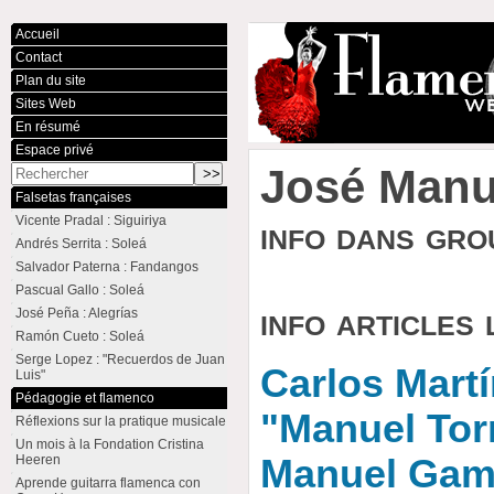
Accueil
Contact
Plan du site
Sites Web
En résumé
Espace privé
José Man
Falsetas françaises
Vicente Pradal : Siguiriya
info dans gr
Andrés Serrita : Soleá
Salvador Paterna : Fandangos
Pascual Gallo : Soleá
info articles 
José Peña : Alegrías
Ramón Cueto : Soleá
Serge Lopez : "Recuerdos de Juan
Carlos Martí
Luis"
Pédagogie et flamenco
"Manuel Tor
Réflexions sur la pratique musicale
Un mois à la Fondation Cristina
Heeren
Manuel Gamb
Aprende guitarra flamenca con