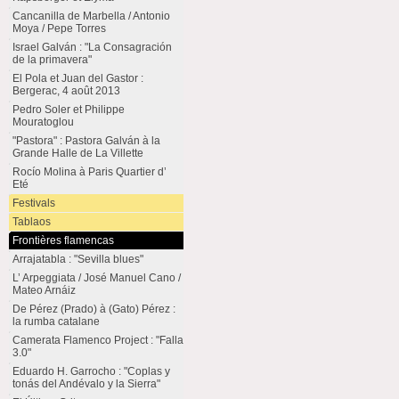
Cancanilla de Marbella / Antonio
Moya / Pepe Torres
Israel Galván : "La Consagración
de la primavera"
El Pola et Juan del Gastor :
Bergerac, 4 août 2013
Pedro Soler et Philippe
Mouratoglou
"Pastora" : Pastora Galván à la
Grande Halle de La Villette
Rocío Molina à Paris Quartier d’
Eté
Festivals
Tablaos
Frontières flamencas
Arrajatabla : "Sevilla blues"
L’ Arpeggiata / José Manuel Cano /
Mateo Arnáiz
De Pérez (Prado) à (Gato) Pérez :
la rumba catalane
Camerata Flamenco Project : "Falla
3.0"
Eduardo H. Garrocho : "Coplas y
tonás del Andévalo y la Sierra"