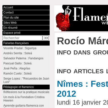
Accueil
Contact
Plan du site
Sites Web
En résumé
Espace privé
Rocío Már
Falsetas françaises
Vicente Pradal : Siguiriya
info dans gr
Andrés Serrita : Soleá
Salvador Paterna : Fandangos
Pascual Gallo : Soleá
info articles 
José Peña : Alegrías
Ramón Cueto : Soleá
Serge Lopez : "Recuerdos de Juan
Nîmes : Fes
Luis"
Pédagogie et flamenco
2012
Réflexions sur la pratique musicale
Un mois à la Fondation Cristina
Heeren
lundi 16 janvier
Aprende guitarra flamenca con