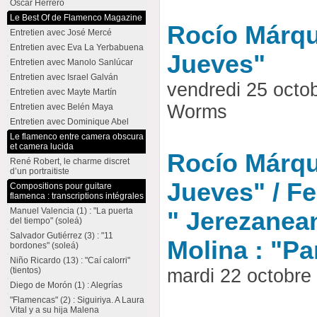
Oscar Herrero
Le Best Of de Flamenco Magazine
Rocío Márque
Entretien avec José Mercé
Entretien avec Eva La Yerbabuena
Jueves"
Entretien avec Manolo Sanlúcar
Entretien avec Israel Galván
vendredi 25 octo
Entretien avec Mayte Martín
Worms
Entretien avec Belén Maya
Entretien avec Dominique Abel
Le flamenco entre camera obscura
et camera lucida
Rocío Márque
René Robert, le charme discret
d’un portraitiste
Jueves" / Fe
Compositions pour guitare
flamenca : transcriptions intégrales
Manuel Valencia (1) : "La puerta
" Jerezanea
del tiempo" (soleá)
Salvador Gutiérrez (3) : "11
Molina : "Pa
bordones" (soleá)
Niño Ricardo (13) : "Caí calorri"
(tientos)
mardi 22 octobr
Diego de Morón (1) : Alegrías
"Flamencas" (2) : Siguiriya. A Laura
Vital y a su hija Malena