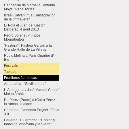
Cancanilla de Marbella / Antonio
Moya / Pepe Torres
Israel Galván : "La Consagración
de la primavera"
El Pola et Juan del Gastor :
Bergerac, 4 août 2013
Pedro Soler et Philippe
Mouratoglou
"Pastora" : Pastora Galván à la
Grande Halle de La Villette
Rocío Molina à Paris Quartier d’
Eté
Festivals
Tablaos
Frontières flamencas
Arrajatabla : "Sevilla blues"
L’ Arpeggiata / José Manuel Cano /
Mateo Arnáiz
De Pérez (Prado) à (Gato) Pérez :
la rumba catalane
Camerata Flamenco Project : "Falla
3.0"
Eduardo H. Garrocho : "Coplas y
tonás del Andévalo y la Sierra"