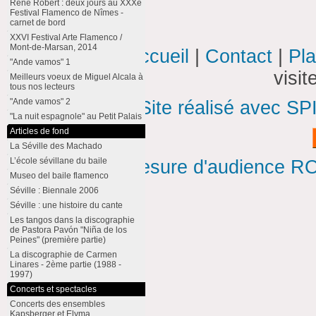
René Robert : deux jours au XXXe
Festival Flamenco de Nîmes -
carnet de bord
XXVI Festival Arte Flamenco /
Mont-de-Marsan, 2014
Accueil
|
Contact
|
Pla
"Ande vamos" 1
visi
Meilleurs voeux de Miguel Alcala à
tous nos lecteurs
"Ande vamos" 2
Site réalisé avec SP
"La nuit espagnole" au Petit Palais
Articles de fond
La Séville des Machado
L’école sévillane du baile
Mesure d'audience ROI
Museo del baile flamenco
Séville : Biennale 2006
Séville : une histoire du cante
Les tangos dans la discographie
de Pastora Pavón "Niña de los
Peines" (première partie)
La discographie de Carmen
Linares - 2ème partie (1988 -
1997)
Concerts et spectacles
Concerts des ensembles
Kapsberger et Elyma