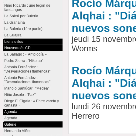
Rocío Márqu
Niño Ricardo : une leçon de
fandangos
Alqhai : "Di
La Soleá por Bulería
La Granaína
nuevos son
La Bulería (1ère partie)
La Guajira
jeudi 15 novembr
Liens utiles
Worms
Nouveautés CD
La Sallago : « Antología »
Pedro Sierra : "Nikelao"
Rocío Márqu
Antonio Fernández :
"Desvariaciones flamencas"
Antonio Fernández :
Alqhai : "Di
"Desvariaciones flamencas"
Manolo Sanlúcar : "Medea"
nuevos son
Niño Josele : "Paz"
Diego El Cigala : « Entre vareta y
lundi 26 novembr
canasta »
Agenda
Herrero
Agenda
Galerie
Hernando Viñes