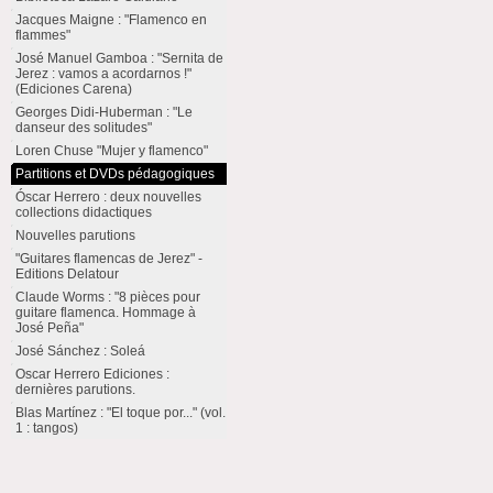
Jacques Maigne : "Flamenco en
flammes"
José Manuel Gamboa : "Sernita de
Jerez : vamos a acordarnos !"
(Ediciones Carena)
Georges Didi-Huberman : "Le
danseur des solitudes"
Loren Chuse "Mujer y flamenco"
Partitions et DVDs pédagogiques
Óscar Herrero : deux nouvelles
collections didactiques
Nouvelles parutions
"Guitares flamencas de Jerez" -
Editions Delatour
Claude Worms : "8 pièces pour
guitare flamenca. Hommage à
José Peña"
José Sánchez : Soleá
Oscar Herrero Ediciones :
dernières parutions.
Blas Martínez : "El toque por..." (vol.
1 : tangos)