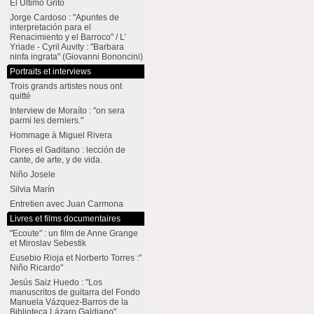
El Último Grito
Jorge Cardoso : "Apuntes de
interpretación para el
Renacimiento y el Barroco" / L’
Yriade - Cyril Auvity : "Barbara
ninfa ingrata" (Giovanni Bononcini)
Portraits et interviews
Trois grands artistes nous ont
quitté
Interview de Moraíto : "on sera
parmi les derniers."
Hommage à Miguel Rivera
Flores el Gaditano : lección de
cante, de arte, y de vida.
Niño Josele
Silvia Marín
Entretien avec Juan Carmona
Livres et films documentaires
"Ecoute" : un film de Anne Grange
et Miroslav Sebestik
Eusebio Rioja et Norberto Torres :"
Niño Ricardo"
Jesús Saiz Huedo : "Los
manuscritos de guitarra del Fondo
Manuela Vázquez-Barros de la
Biblioteca Lázaro Galdiano"