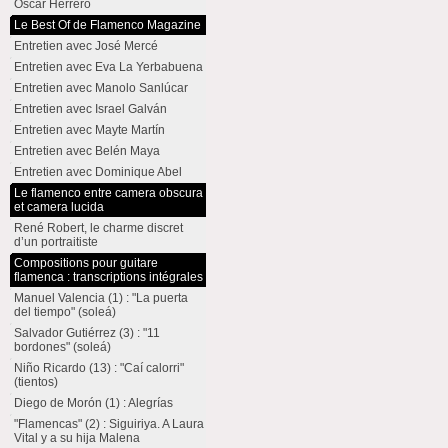
Oscar Herrero
Le Best Of de Flamenco Magazine
Entretien avec José Mercé
Entretien avec Eva La Yerbabuena
Entretien avec Manolo Sanlúcar
Entretien avec Israel Galván
Entretien avec Mayte Martín
Entretien avec Belén Maya
Entretien avec Dominique Abel
Le flamenco entre camera obscura
et camera lucida
René Robert, le charme discret
d’un portraitiste
Compositions pour guitare
flamenca : transcriptions intégrales
Manuel Valencia (1) : "La puerta
del tiempo" (soleá)
Salvador Gutiérrez (3) : "11
bordones" (soleá)
Niño Ricardo (13) : "Caí calorri"
(tientos)
Diego de Morón (1) : Alegrías
"Flamencas" (2) : Siguiriya. A Laura
Vital y a su hija Malena