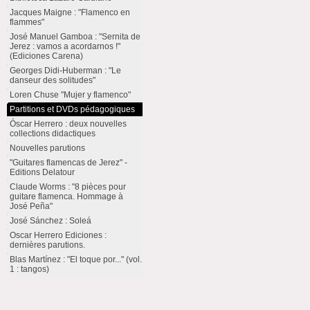
Jacques Maigne : "Flamenco en
flammes"
José Manuel Gamboa : "Sernita de
Jerez : vamos a acordarnos !"
(Ediciones Carena)
Georges Didi-Huberman : "Le
danseur des solitudes"
Loren Chuse "Mujer y flamenco"
Partitions et DVDs pédagogiques
Óscar Herrero : deux nouvelles
collections didactiques
Nouvelles parutions
"Guitares flamencas de Jerez" -
Editions Delatour
Claude Worms : "8 pièces pour
guitare flamenca. Hommage à
José Peña"
José Sánchez : Soleá
Oscar Herrero Ediciones :
dernières parutions.
Blas Martínez : "El toque por..." (vol.
1 : tangos)