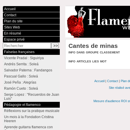
Accueil
Contact
Plan du site
Sites Web
En résumé
Espace privé
Cantes de minas
info dans groupe classement
Falsetas françaises
Vicente Pradal : Siguiriya
info articles lies mot
Andrés Serrita : Soleá
Salvador Paterna : Fandangos
Pascual Gallo : Soleá
Accueil
|
Contact
|
Plan d
José Peña : Alegrías
Site réalisé av
Ramón Cueto : Soleá
Serge Lopez : "Recuerdos de Juan
Luis"
Mesure d'audience ROI st
Pédagogie et flamenco
Réflexions sur la pratique musicale
Un mois à la Fondation Cristina
Heeren
Aprende guitarra flamenca con