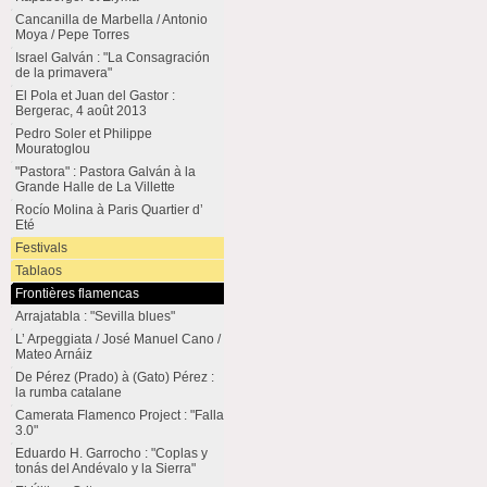
Cancanilla de Marbella / Antonio
Moya / Pepe Torres
Israel Galván : "La Consagración
de la primavera"
El Pola et Juan del Gastor :
Bergerac, 4 août 2013
Pedro Soler et Philippe
Mouratoglou
"Pastora" : Pastora Galván à la
Grande Halle de La Villette
Rocío Molina à Paris Quartier d’
Eté
Festivals
Tablaos
Frontières flamencas
Arrajatabla : "Sevilla blues"
L’ Arpeggiata / José Manuel Cano /
Mateo Arnáiz
De Pérez (Prado) à (Gato) Pérez :
la rumba catalane
Camerata Flamenco Project : "Falla
3.0"
Eduardo H. Garrocho : "Coplas y
tonás del Andévalo y la Sierra"