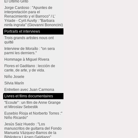
El Último Grito
Jorge Cardoso : "Apuntes de
interpretación para el
Renacimiento y el Barroco" / L’
Yriade - Cyril Auvity : "Barbara
ninfa ingrata" (Giovanni Bononcini)
Portraits et interviews
Trois grands artistes nous ont
quitté
Interview de Moraíto : "on sera
parmi les derniers."
Hommage à Miguel Rivera
Flores el Gaditano : lección de
cante, de arte, y de vida.
Niño Josele
Silvia Marín
Entretien avec Juan Carmona
Livres et films documentaires
"Ecoute" : un film de Anne Grange
et Miroslav Sebestik
Eusebio Rioja et Norberto Torres :"
Niño Ricardo"
Jesús Saiz Huedo : "Los
manuscritos de guitarra del Fondo
Manuela Vázquez-Barros de la
Biblioteca Lázaro Galdiano"