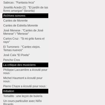
Sabicas : "Fantasia Inca"
Joselito Acedo (2) : "El jardín de las
flores amargas" (taranta)
Archives sonores
Cantes de Morente
Cantes de Estrella Morente
José Menese : "Cantes de José
Menese" / "Menese"
Carlos Cruz : "Si mi grito fuera el
rayo"
El Turronero : "Cantes viejos.
Temas nuevos"
José Cala "El Poeta"
Pencho Cros
La critique des musiciens
Philippe Laccarrière a écouté pour
nous :
Michel Haumont a écouté pour
nous :
Pierre Chaze a écouté pour nous :
Initiation
Tomatito : une leçon de bulería
Un cours particulier avec Niño
Ricardo