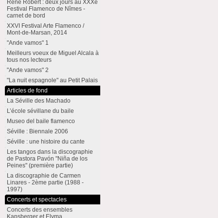
René Robert : deux jours au XXXe
Festival Flamenco de Nîmes -
carnet de bord
XXVI Festival Arte Flamenco /
Mont-de-Marsan, 2014
"Ande vamos" 1
Meilleurs voeux de Miguel Alcala à
tous nos lecteurs
"Ande vamos" 2
"La nuit espagnole" au Petit Palais
Articles de fond
La Séville des Machado
L’école sévillane du baile
Museo del baile flamenco
Séville : Biennale 2006
Séville : une histoire du cante
Les tangos dans la discographie
de Pastora Pavón "Niña de los
Peines" (première partie)
La discographie de Carmen
Linares - 2ème partie (1988 -
1997)
Concerts et spectacles
Concerts des ensembles
Kapsberger et Elyma