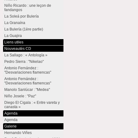
Niño Ricardo : une leçon de
fandangos
La Soleá por Bulería
La Granaína
La Bulería (1ère partie)
La Guajira
Liens utiles
Nouveautés CD
La Sallago : « Antología »
Pedro Sierra : "Nikelao"
Antonio Fernández :
"Desvariaciones flamencas"
Antonio Fernández :
"Desvariaciones flamencas"
Manolo Sanlúcar : "Medea"
Niño Josele : "Paz"
Diego El Cigala : « Entre vareta y
canasta »
Agenda
Agenda
Galerie
Hernando Viñes