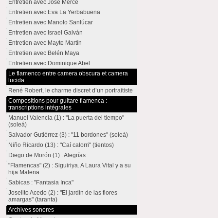
Entretien avec José Mercé
Entretien avec Eva La Yerbabuena
Entretien avec Manolo Sanlúcar
Entretien avec Israel Galván
Entretien avec Mayte Martín
Entretien avec Belén Maya
Entretien avec Dominique Abel
Le flamenco entre camera obscura et camera
lucida
René Robert, le charme discret d’un portraitiste
Compositions pour guitare flamenca :
transcriptions intégrales
Manuel Valencia (1) : "La puerta del tiempo"
(soleá)
Salvador Gutiérrez (3) : "11 bordones" (soleá)
Niño Ricardo (13) : "Caí calorri" (tientos)
Diego de Morón (1) : Alegrías
"Flamencas" (2) : Siguiriya. A Laura Vital y a su
hija Malena
Sabicas : "Fantasia Inca"
Joselito Acedo (2) : "El jardín de las flores
amargas" (taranta)
Archives sonores