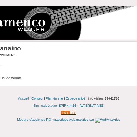
anaíno
assement
t
 Claude Worms
Accueil
|
Contact
|
Plan du site
|
Espace privé
| info visites
19042718
Site réalisé avec SPIP 4.4.16
+
ALTERNATIVES
RSS
FR
Mesure d'audience ROI statistique webanalytics par