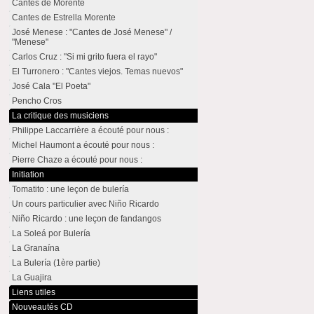
Cantes de Morente
Cantes de Estrella Morente
José Menese : "Cantes de José Menese" /
"Menese"
Carlos Cruz : "Si mi grito fuera el rayo"
El Turronero : "Cantes viejos. Temas nuevos"
José Cala "El Poeta"
Pencho Cros
La critique des musiciens
Philippe Laccarrière a écouté pour nous :
Michel Haumont a écouté pour nous :
Pierre Chaze a écouté pour nous :
Initiation
Tomatito : une leçon de bulería
Un cours particulier avec Niño Ricardo
Niño Ricardo : une leçon de fandangos
La Soleá por Bulería
La Granaína
La Bulería (1ère partie)
La Guajira
Liens utiles
Nouveautés CD