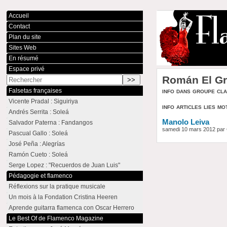
Accueil
Contact
Plan du site
Sites Web
En résumé
Espace privé
Román El Gr
info dans groupe cl
Falsetas françaises
Vicente Pradal : Siguiriya
info articles lies mo
Andrés Serrita : Soleá
Manolo Leiva
Salvador Paterna : Fandangos
samedi 10 mars 2012 par
Pascual Gallo : Soleá
José Peña : Alegrías
Ramón Cueto : Soleá
Serge Lopez : "Recuerdos de Juan Luis"
Pédagogie et flamenco
Réflexions sur la pratique musicale
Un mois à la Fondation Cristina Heeren
Aprende guitarra flamenca con Oscar Herrero
Le Best Of de Flamenco Magazine