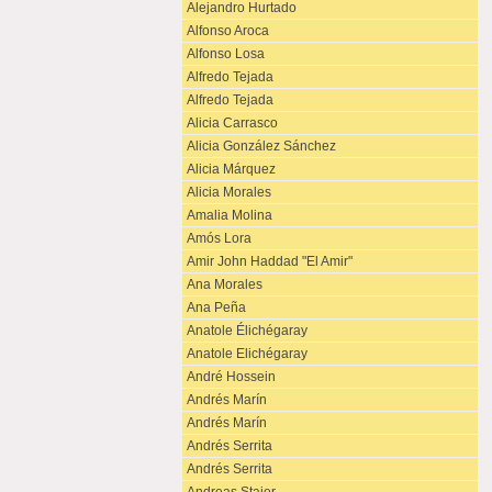
Alejandro Hurtado
Alfonso Aroca
Alfonso Losa
Alfredo Tejada
Alfredo Tejada
Alicia Carrasco
Alicia González Sánchez
Alicia Márquez
Alicia Morales
Amalia Molina
Amós Lora
Amir John Haddad "El Amir"
Ana Morales
Ana Peña
Anatole Élichégaray
Anatole Elichégaray
André Hossein
Andrés Marín
Andrés Marín
Andrés Serrita
Andrés Serrita