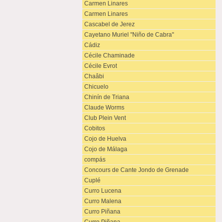
Carmen Linares
Carmen Linares
Cascabel de Jerez
Cayetano Muriel "Niño de Cabra"
Cádiz
Cécile Chaminade
Cécile Evrot
Chaâbi
Chicuelo
Chinín de Triana
Claude Worms
Club Plein Vent
Cobitos
Cojo de Huelva
Cojo de Málaga
compás
Concours de Cante Jondo de Grenade
Cuplé
Curro Lucena
Curro Malena
Curro Piñana