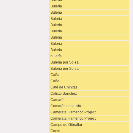
Bulería
Bulería
Bulería
Bulería
Bulería
Bulería
Bulería
Bulería
Bulería
bulería
Bulería por Soleá
Bulería por Soleá
Caña
Caña
Café de Chinitas
Calixto Sánchez
Camarón
Camarón de la Isla
Camerata Flamenco Project
Camerata Flamenco Project
Campo de Gibraltar
Cante