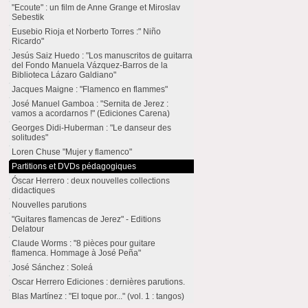
"Ecoute" : un film de Anne Grange et Miroslav
Sebestik
Eusebio Rioja et Norberto Torres :" Niño
Ricardo"
Jesús Saiz Huedo : "Los manuscritos de guitarra
del Fondo Manuela Vázquez-Barros de la
Biblioteca Lázaro Galdiano"
Jacques Maigne : "Flamenco en flammes"
José Manuel Gamboa : "Sernita de Jerez :
vamos a acordarnos !" (Ediciones Carena)
Georges Didi-Huberman : "Le danseur des
solitudes"
Loren Chuse "Mujer y flamenco"
Partitions et DVDs pédagogiques
Óscar Herrero : deux nouvelles collections
didactiques
Nouvelles parutions
"Guitares flamencas de Jerez" - Editions
Delatour
Claude Worms : "8 pièces pour guitare
flamenca. Hommage à José Peña"
José Sánchez : Soleá
Oscar Herrero Ediciones : dernières parutions.
Blas Martínez : "El toque por..." (vol. 1 : tangos)