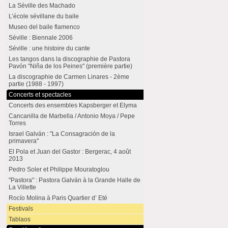
La Séville des Machado
L’école sévillane du baile
Museo del baile flamenco
Séville : Biennale 2006
Séville : une histoire du cante
Les tangos dans la discographie de Pastora
Pavón "Niña de los Peines" (première partie)
La discographie de Carmen Linares - 2ème
partie (1988 - 1997)
Concerts et spectacles
Concerts des ensembles Kapsberger et Elyma
Cancanilla de Marbella / Antonio Moya / Pepe
Torres
Israel Galván : "La Consagración de la
primavera"
El Pola et Juan del Gastor : Bergerac, 4 août
2013
Pedro Soler et Philippe Mouratoglou
"Pastora" : Pastora Galván à la Grande Halle de
La Villette
Rocío Molina à Paris Quartier d’ Eté
Festivals
Tablaos