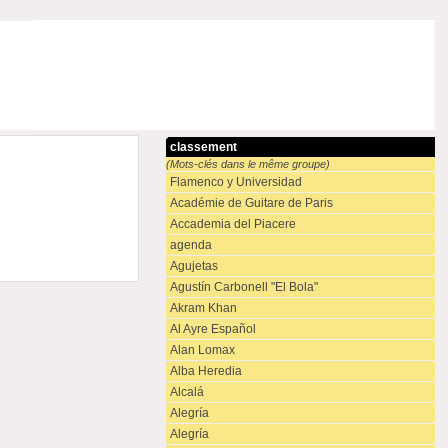
classement
(Mots-clés dans le même groupe)
Flamenco y Universidad
Académie de Guitare de Paris
Accademia del Piacere
agenda
Agujetas
Agustín Carbonell "El Bola"
Akram Khan
Al Ayre Español
Alan Lomax
Alba Heredia
Alcalá
Alegría
Alegría