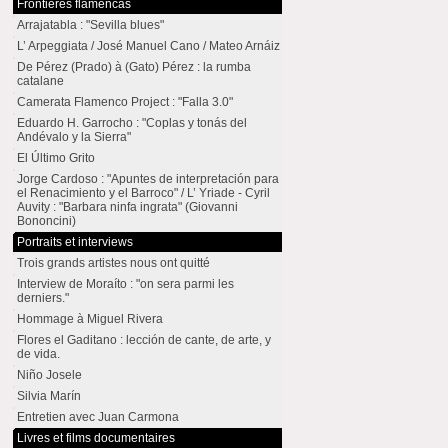
Frontières flamencas
Arrajatabla : "Sevilla blues"
L’ Arpeggiata / José Manuel Cano / Mateo Arnáiz
De Pérez (Prado) à (Gato) Pérez : la rumba
catalane
Camerata Flamenco Project : "Falla 3.0"
Eduardo H. Garrocho : "Coplas y tonás del
Andévalo y la Sierra"
El Último Grito
Jorge Cardoso : "Apuntes de interpretación para
el Renacimiento y el Barroco" / L’ Yriade - Cyril
Auvity : "Barbara ninfa ingrata" (Giovanni
Bononcini)
Portraits et interviews
Trois grands artistes nous ont quitté
Interview de Moraíto : "on sera parmi les
derniers."
Hommage à Miguel Rivera
Flores el Gaditano : lección de cante, de arte, y
de vida.
Niño Josele
Silvia Marín
Entretien avec Juan Carmona
Livres et films documentaires