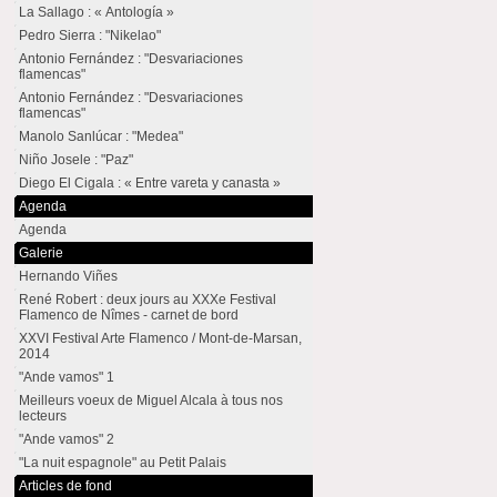
La Sallago : « Antología »
Pedro Sierra : "Nikelao"
Antonio Fernández : "Desvariaciones
flamencas"
Antonio Fernández : "Desvariaciones
flamencas"
Manolo Sanlúcar : "Medea"
Niño Josele : "Paz"
Diego El Cigala : « Entre vareta y canasta »
Agenda
Agenda
Galerie
Hernando Viñes
René Robert : deux jours au XXXe Festival
Flamenco de Nîmes - carnet de bord
XXVI Festival Arte Flamenco / Mont-de-Marsan,
2014
"Ande vamos" 1
Meilleurs voeux de Miguel Alcala à tous nos
lecteurs
"Ande vamos" 2
"La nuit espagnole" au Petit Palais
Articles de fond