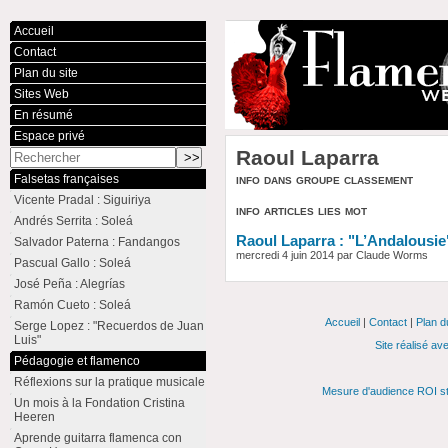
Accueil
Contact
Plan du site
Sites Web
En résumé
Espace privé
Raoul Laparra
info dans groupe classement
Falsetas françaises
Vicente Pradal : Siguiriya
info articles lies mot
Andrés Serrita : Soleá
Raoul Laparra : "L’Andalousie
Salvador Paterna : Fandangos
mercredi 4 juin 2014 par Claude Worms
Pascual Gallo : Soleá
José Peña : Alegrías
Ramón Cueto : Soleá
Accueil
|
Contact
|
Plan d
Serge Lopez : "Recuerdos de Juan
Luis"
Site réalisé av
Pédagogie et flamenco
Réflexions sur la pratique musicale
Mesure d'audience ROI st
Un mois à la Fondation Cristina
Heeren
Aprende guitarra flamenca con