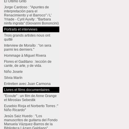
El Último Grito
Jorge Cardoso : "Apuntes de
interpretación para el
Renacimiento y el Barroco" / L’
Yriade - Cyril Auvity : "Barbara
ninfa ingrata" (Giovanni Bononcini)
Portraits et interviews
Trois grands artistes nous ont
quitté
Interview de Moraíto : "on sera
parmi les derniers."
Hommage à Miguel Rivera
Flores el Gaditano : lección de
cante, de arte, y de vida.
Niño Josele
Silvia Marín
Entretien avec Juan Carmona
Livres et films documentaires
"Ecoute" : un film de Anne Grange
et Miroslav Sebestik
Eusebio Rioja et Norberto Torres :"
Niño Ricardo"
Jesús Saiz Huedo : "Los
manuscritos de guitarra del Fondo
Manuela Vázquez-Barros de la
Biblioteca Lázaro Galdiano"