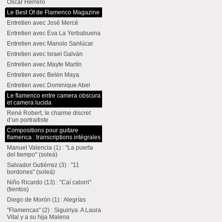
Oscar Herrero
Le Best Of de Flamenco Magazine
Entretien avec José Mercé
Entretien avec Eva La Yerbabuena
Entretien avec Manolo Sanlúcar
Entretien avec Israel Galván
Entretien avec Mayte Martín
Entretien avec Belén Maya
Entretien avec Dominique Abel
Le flamenco entre camera obscura
et camera lucida
René Robert, le charme discret
d’un portraitiste
Compositions pour guitare
flamenca : transcriptions intégrales
Manuel Valencia (1) : "La puerta
del tiempo" (soleá)
Salvador Gutiérrez (3) : "11
bordones" (soleá)
Niño Ricardo (13) : "Caí calorri"
(tientos)
Diego de Morón (1) : Alegrías
"Flamencas" (2) : Siguiriya. A Laura
Vital y a su hija Malena