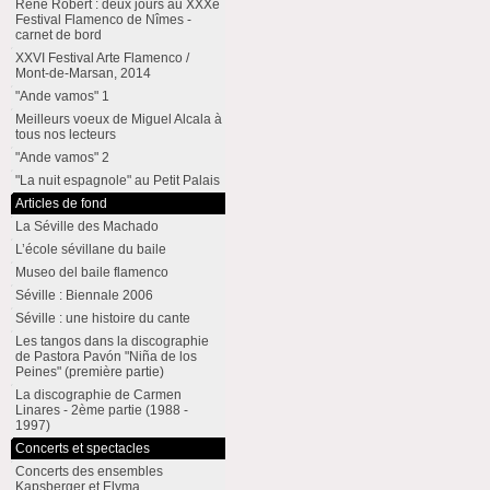
René Robert : deux jours au XXXe
Festival Flamenco de Nîmes -
carnet de bord
XXVI Festival Arte Flamenco /
Mont-de-Marsan, 2014
"Ande vamos" 1
Meilleurs voeux de Miguel Alcala à
tous nos lecteurs
"Ande vamos" 2
"La nuit espagnole" au Petit Palais
Articles de fond
La Séville des Machado
L’école sévillane du baile
Museo del baile flamenco
Séville : Biennale 2006
Séville : une histoire du cante
Les tangos dans la discographie
de Pastora Pavón "Niña de los
Peines" (première partie)
La discographie de Carmen
Linares - 2ème partie (1988 -
1997)
Concerts et spectacles
Concerts des ensembles
Kapsberger et Elyma