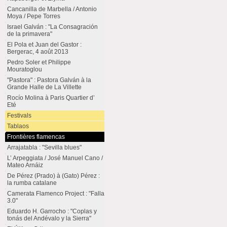
Cancanilla de Marbella / Antonio
Moya / Pepe Torres
Israel Galván : "La Consagración
de la primavera"
El Pola et Juan del Gastor :
Bergerac, 4 août 2013
Pedro Soler et Philippe
Mouratoglou
"Pastora" : Pastora Galván à la
Grande Halle de La Villette
Rocío Molina à Paris Quartier d’
Eté
Festivals
Tablaos
Frontières flamencas
Arrajatabla : "Sevilla blues"
L’ Arpeggiata / José Manuel Cano /
Mateo Arnáiz
De Pérez (Prado) à (Gato) Pérez :
la rumba catalane
Camerata Flamenco Project : "Falla
3.0"
Eduardo H. Garrocho : "Coplas y
tonás del Andévalo y la Sierra"