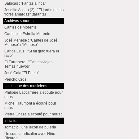
Sabicas : "Fantasia Inca"
Joselito Acedo (2) : "El jardín de las
flores amargas" (taranta)
Archives sonores
Cantes de Morente
Cantes de Estrella Morente
José Menese : "Cantes de José
Menese" / "Menese"
Carlos Cruz : "Si mi grito fuera el
rayo"
El Turronero : "Cantes viejos.
Temas nuevos"
José Cala "El Poeta"
Pencho Cros
La critique des musiciens
Philippe Laccarrière a écouté pour
nous :
Michel Haumont a écouté pour
nous :
Pierre Chaze a écouté pour nous :
Initiation
Tomatito : une leçon de bulería
Un cours particulier avec Niño
Ricardo