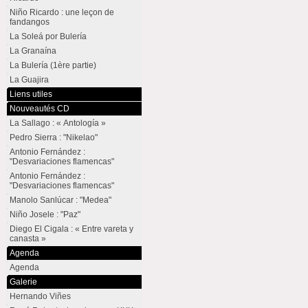
Niño Ricardo : une leçon de
fandangos
La Soleá por Bulería
La Granaína
La Bulería (1ère partie)
La Guajira
Liens utiles
Nouveautés CD
La Sallago : « Antología »
Pedro Sierra : "Nikelao"
Antonio Fernández :
"Desvariaciones flamencas"
Antonio Fernández :
"Desvariaciones flamencas"
Manolo Sanlúcar : "Medea"
Niño Josele : "Paz"
Diego El Cigala : « Entre vareta y
canasta »
Agenda
Agenda
Galerie
Hernando Viñes