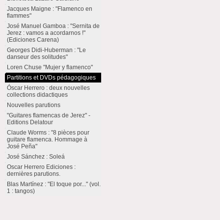
Jacques Maigne : "Flamenco en
flammes"
José Manuel Gamboa : "Sernita de
Jerez : vamos a acordarnos !"
(Ediciones Carena)
Georges Didi-Huberman : "Le
danseur des solitudes"
Loren Chuse "Mujer y flamenco"
Partitions et DVDs pédagogiques
Óscar Herrero : deux nouvelles
collections didactiques
Nouvelles parutions
"Guitares flamencas de Jerez" -
Editions Delatour
Claude Worms : "8 pièces pour
guitare flamenca. Hommage à
José Peña"
José Sánchez : Soleá
Oscar Herrero Ediciones :
dernières parutions.
Blas Martínez : "El toque por..." (vol.
1 : tangos)