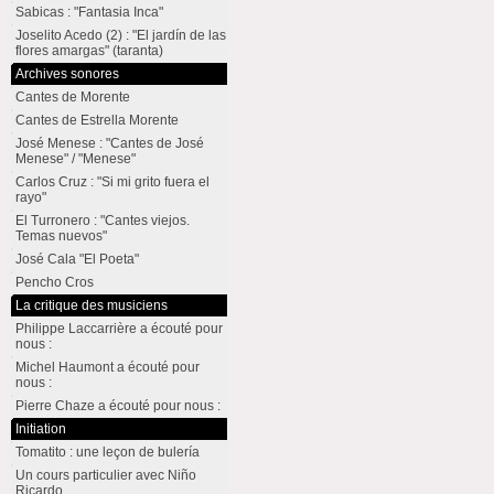
Sabicas : "Fantasia Inca"
Joselito Acedo (2) : "El jardín de las
flores amargas" (taranta)
Archives sonores
Cantes de Morente
Cantes de Estrella Morente
José Menese : "Cantes de José
Menese" / "Menese"
Carlos Cruz : "Si mi grito fuera el
rayo"
El Turronero : "Cantes viejos.
Temas nuevos"
José Cala "El Poeta"
Pencho Cros
La critique des musiciens
Philippe Laccarrière a écouté pour
nous :
Michel Haumont a écouté pour
nous :
Pierre Chaze a écouté pour nous :
Initiation
Tomatito : une leçon de bulería
Un cours particulier avec Niño
Ricardo