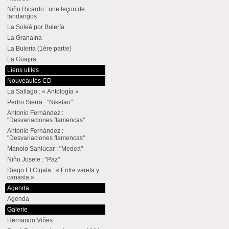
Niño Ricardo : une leçon de
fandangos
La Soleá por Bulería
La Granaína
La Bulería (1ère partie)
La Guajira
Liens utiles
Nouveautés CD
La Sallago : « Antología »
Pedro Sierra : "Nikelao"
Antonio Fernández :
"Desvariaciones flamencas"
Antonio Fernández :
"Desvariaciones flamencas"
Manolo Sanlúcar : "Medea"
Niño Josele : "Paz"
Diego El Cigala : « Entre vareta y
canasta »
Agenda
Agenda
Galerie
Hernando Viñes