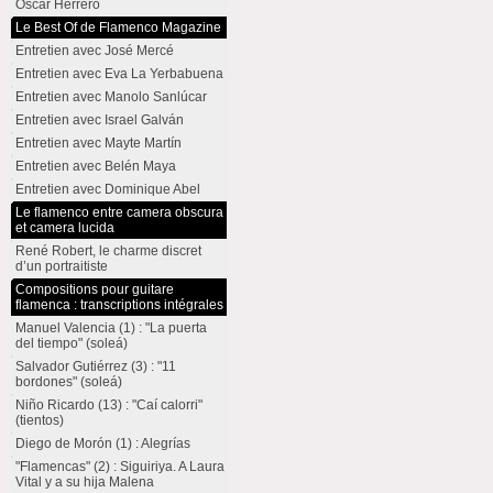
Oscar Herrero
Le Best Of de Flamenco Magazine
Entretien avec José Mercé
Entretien avec Eva La Yerbabuena
Entretien avec Manolo Sanlúcar
Entretien avec Israel Galván
Entretien avec Mayte Martín
Entretien avec Belén Maya
Entretien avec Dominique Abel
Le flamenco entre camera obscura
et camera lucida
René Robert, le charme discret
d’un portraitiste
Compositions pour guitare
flamenca : transcriptions intégrales
Manuel Valencia (1) : "La puerta
del tiempo" (soleá)
Salvador Gutiérrez (3) : "11
bordones" (soleá)
Niño Ricardo (13) : "Caí calorri"
(tientos)
Diego de Morón (1) : Alegrías
"Flamencas" (2) : Siguiriya. A Laura
Vital y a su hija Malena