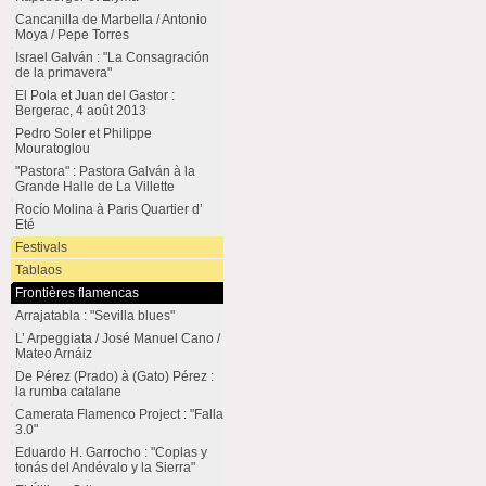
Cancanilla de Marbella / Antonio
Moya / Pepe Torres
Israel Galván : "La Consagración
de la primavera"
El Pola et Juan del Gastor :
Bergerac, 4 août 2013
Pedro Soler et Philippe
Mouratoglou
"Pastora" : Pastora Galván à la
Grande Halle de La Villette
Rocío Molina à Paris Quartier d’
Eté
Festivals
Tablaos
Frontières flamencas
Arrajatabla : "Sevilla blues"
L’ Arpeggiata / José Manuel Cano /
Mateo Arnáiz
De Pérez (Prado) à (Gato) Pérez :
la rumba catalane
Camerata Flamenco Project : "Falla
3.0"
Eduardo H. Garrocho : "Coplas y
tonás del Andévalo y la Sierra"