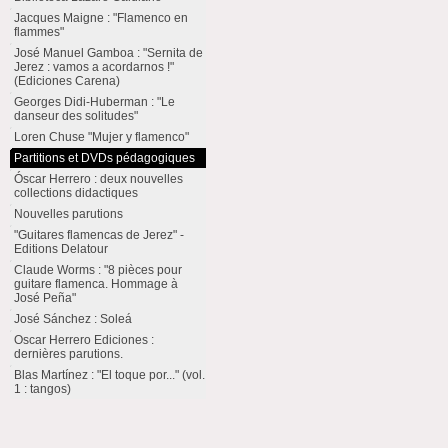
Jacques Maigne : "Flamenco en
flammes"
José Manuel Gamboa : "Sernita de
Jerez : vamos a acordarnos !"
(Ediciones Carena)
Georges Didi-Huberman : "Le
danseur des solitudes"
Loren Chuse "Mujer y flamenco"
Partitions et DVDs pédagogiques
Óscar Herrero : deux nouvelles
collections didactiques
Nouvelles parutions
"Guitares flamencas de Jerez" -
Editions Delatour
Claude Worms : "8 pièces pour
guitare flamenca. Hommage à
José Peña"
José Sánchez : Soleá
Oscar Herrero Ediciones :
dernières parutions.
Blas Martínez : "El toque por..." (vol.
1 : tangos)