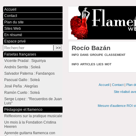
Accueil
Contact
Plan du site
Sites Web
En résumé
Espace privé
Rocío Bazán
info dans groupe classement
Falsetas françaises
Vicente Pradal : Siguiriya
info articles lies mot
Andrés Serrita : Soleá
Salvador Paterna : Fandangos
Pascual Gallo : Soleá
Accueil
|
Contact
|
Plan d
José Peña : Alegrías
Site réalisé av
Ramón Cueto : Soleá
Serge Lopez : "Recuerdos de Juan
Luis"
Mesure d'audience ROI st
Pédagogie et flamenco
Réflexions sur la pratique musicale
Un mois à la Fondation Cristina
Heeren
Aprende guitarra flamenca con