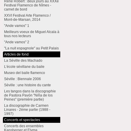
René Robert : deux jours au XXXe
Festival Flamenco de Nîmes -
carnet de bord
XXVI Festival Arte Flamenco /
Mont-de-Marsan, 2014
"Ande vamos" 1
Meilleurs voeux de Miguel Alcala à
tous nos lecteurs
"Ande vamos" 2
"La nuit espagnole" au Petit Palais
Articles de fond
La Séville des Machado
L’école sévillane du baile
Museo del baile flamenco
Séville : Biennale 2006
Séville : une histoire du cante
Les tangos dans la discographie
de Pastora Pavón "Niña de los
Peines" (première partie)
La discographie de Carmen
Linares - 2ème partie (1988 -
1997)
Concerts et spectacles
Concerts des ensembles
Kapsberger et Elyma