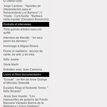
El Último Grito
Jorge Cardoso : "Apuntes de
interpretación para el
Renacimiento y el Barroco" / L’
Yriade - Cyril Auvity : "Barbara
ninfa ingrata" (Giovanni Bononcini)
Portraits et interviews
Trois grands artistes nous ont
quitté
Interview de Moraíto : "on sera
parmi les derniers."
Hommage à Miguel Rivera
Flores el Gaditano : lección de
cante, de arte, y de vida.
Niño Josele
Silvia Marín
Entretien avec Juan Carmona
Livres et films documentaires
"Ecoute" : un film de Anne Grange
et Miroslav Sebestik
Eusebio Rioja et Norberto Torres :"
Niño Ricardo"
Jesús Saiz Huedo : "Los
manuscritos de guitarra del Fondo
Manuela Vázquez-Barros de la
Biblioteca Lázaro Galdiano"