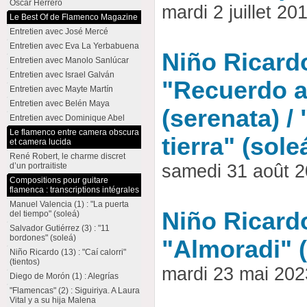
Oscar Herrero
mardi 2 juillet 
Le Best Of de Flamenco Magazine
Entretien avec José Mercé
Entretien avec Eva La Yerbabuena
Niño Ricardo 
Entretien avec Manolo Sanlúcar
Entretien avec Israel Galván
"Recuerdo a
Entretien avec Mayte Martín
Entretien avec Belén Maya
(serenata) / 
Entretien avec Dominique Abel
Le flamenco entre camera obscura
tierra" (sole
et camera lucida
René Robert, le charme discret
d’un portraitiste
samedi 31 août 
Compositions pour guitare
flamenca : transcriptions intégrales
Manuel Valencia (1) : "La puerta
Niño Ricardo
del tiempo" (soleá)
Salvador Gutiérrez (3) : "11
bordones" (soleá)
"Almoradi" (
Niño Ricardo (13) : "Caí calorri"
(tientos)
mardi 23 mai 20
Diego de Morón (1) : Alegrías
"Flamencas" (2) : Siguiriya. A Laura
Vital y a su hija Malena