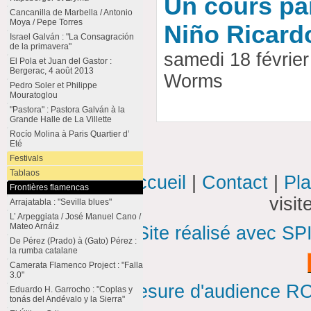
Un cours par
Cancanilla de Marbella / Antonio
Moya / Pepe Torres
Niño Ricard
Israel Galván : "La Consagración
de la primavera"
samedi 18 févrie
El Pola et Juan del Gastor :
Bergerac, 4 août 2013
Worms
Pedro Soler et Philippe
Mouratoglou
"Pastora" : Pastora Galván à la
Grande Halle de La Villette
Rocío Molina à Paris Quartier d’
Eté
Festivals
Tablaos
Accueil
|
Contact
|
Pla
Frontières flamencas
visi
Arrajatabla : "Sevilla blues"
L’ Arpeggiata / José Manuel Cano /
Mateo Arnáiz
Site réalisé avec SP
De Pérez (Prado) à (Gato) Pérez :
la rumba catalane
Camerata Flamenco Project : "Falla
3.0"
Mesure d'audience ROI
Eduardo H. Garrocho : "Coplas y
tonás del Andévalo y la Sierra"