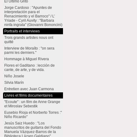
El Último Grito
Jorge Cardoso : "Apuntes de
interpretación para el
Renacimiento y el Barroco" / L’
Yriade - Cyril Auvity : "Barbara
ninfa ingrata" (Giovanni Bononcini)
Portraits et interviews
Trois grands artistes nous ont
quitté
Interview de Moraíto : "on sera
parmi les derniers."
Hommage à Miguel Rivera
Flores el Gaditano : lección de
cante, de arte, y de vida.
Niño Josele
Silvia Marín
Entretien avec Juan Carmona
Livres et films documentaires
"Ecoute" : un film de Anne Grange
et Miroslav Sebestik
Eusebio Rioja et Norberto Torres :"
Niño Ricardo"
Jesús Saiz Huedo : "Los
manuscritos de guitarra del Fondo
Manuela Vázquez-Barros de la
Biblioteca Lázaro Galdiano"