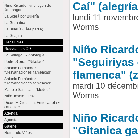
Caí" (alegría
Niño Ricardo : une leçon de
fandangos
lundi 11 novembr
La Soleá por Bulería
La Granaína
Worms
La Bulería (1ère partie)
La Guajira
Liens utiles
Niño Ricardo 
Nouveautés CD
La Sallago : « Antología »
"Seguiriyas 
Pedro Sierra : "Nikelao"
Antonio Fernández :
flamenca" (
"Desvariaciones flamencas"
Antonio Fernández :
"Desvariaciones flamencas"
mardi 10 décemb
Manolo Sanlúcar : "Medea"
Worms
Niño Josele : "Paz"
Diego El Cigala : « Entre vareta y
canasta »
Agenda
Niño Ricardo
Agenda
Galerie
"Gitanica ga
Hernando Viñes