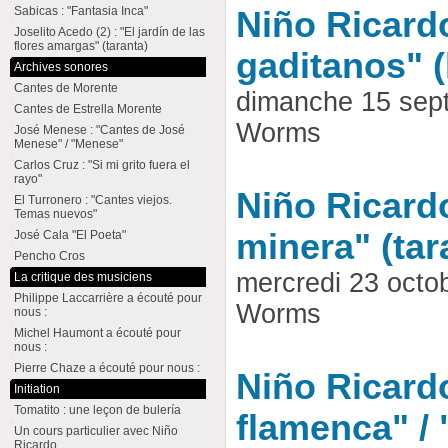
Sabicas : "Fantasia Inca"
Niño Ricardo
Joselito Acedo (2) : "El jardín de las
flores amargas" (taranta)
gaditanos" (
Archives sonores
Cantes de Morente
dimanche 15 sep
Cantes de Estrella Morente
Worms
José Menese : "Cantes de José
Menese" / "Menese"
Carlos Cruz : "Si mi grito fuera el
rayo"
Niño Ricardo
El Turronero : "Cantes viejos.
Temas nuevos"
minera" (tar
José Cala "El Poeta"
Pencho Cros
mercredi 23 octo
La critique des musiciens
Philippe Laccarrière a écouté pour
Worms
nous :
Michel Haumont a écouté pour
nous :
Pierre Chaze a écouté pour nous :
Niño Ricardo
Initiation
Tomatito : une leçon de bulería
flamenca" / 
Un cours particulier avec Niño
Ricardo