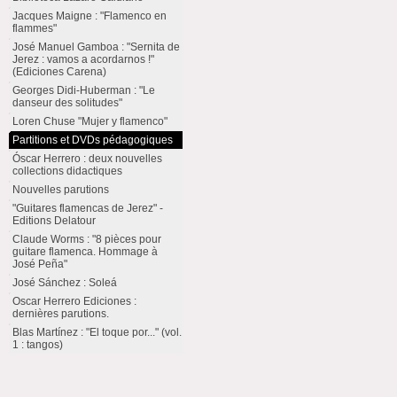
Jacques Maigne : "Flamenco en
flammes"
José Manuel Gamboa : "Sernita de
Jerez : vamos a acordarnos !"
(Ediciones Carena)
Georges Didi-Huberman : "Le
danseur des solitudes"
Loren Chuse "Mujer y flamenco"
Partitions et DVDs pédagogiques
Óscar Herrero : deux nouvelles
collections didactiques
Nouvelles parutions
"Guitares flamencas de Jerez" -
Editions Delatour
Claude Worms : "8 pièces pour
guitare flamenca. Hommage à
José Peña"
José Sánchez : Soleá
Oscar Herrero Ediciones :
dernières parutions.
Blas Martínez : "El toque por..." (vol.
1 : tangos)