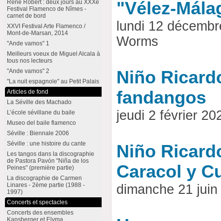
René Robert : deux jours au XXXe
"Vélez-Mála
Festival Flamenco de Nîmes -
carnet de bord
lundi 12 décembr
XXVI Festival Arte Flamenco /
Mont-de-Marsan, 2014
Worms
"Ande vamos" 1
Meilleurs voeux de Miguel Alcala à
tous nos lecteurs
"Ande vamos" 2
Niño Ricardo
"La nuit espagnole" au Petit Palais
fandangos
Articles de fond
La Séville des Machado
jeudi 2 février 
L’école sévillane du baile
Museo del baile flamenco
Séville : Biennale 2006
Séville : une histoire du cante
Niño Ricard
Les tangos dans la discographie
de Pastora Pavón "Niña de los
Caracol y C
Peines" (première partie)
La discographie de Carmen
Linares - 2ème partie (1988 -
dimanche 21 jui
1997)
Concerts et spectacles
Concerts des ensembles
Kapsberger et Elyma