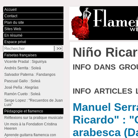
Accueil
Contact
Plan du site
Sites Web
En résumé
Espace privé
Niño Rica
Falsetas françaises
Vicente Pradal : Siguiriya
info dans gr
Andrés Serrita : Soleá
Salvador Paterna : Fandangos
Pascual Gallo : Soleá
info articles 
José Peña : Alegrías
Ramón Cueto : Soleá
Serge Lopez : "Recuerdos de Juan
Manuel Serr
Luis"
Pédagogie et flamenco
Ricardo" : "
Réflexions sur la pratique musicale
Un mois à la Fondation Cristina
Heeren
arabesca (D
Aprende guitarra flamenca con