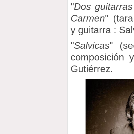
"
Dos guitarras
Carmen
" (tar
y guitarra : Sa
"
Salvicas
" (s
composición y
Gutiérrez.