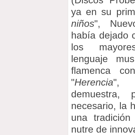
(Discos Probe
ya en su prim
niños
", Nuev
había dejado 
los mayore
lenguaje mus
flamenca co
"
Herencia
", 
demuestra, 
necesario, la 
una tradició
nutre de innov