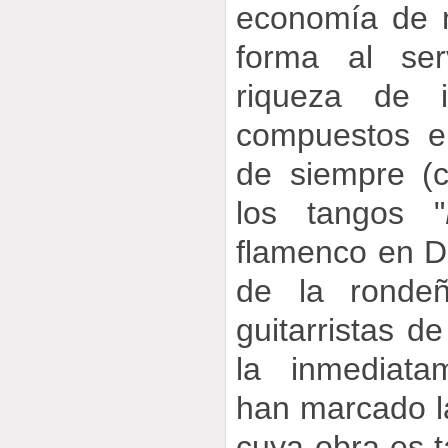
economía de m
forma al ser
riqueza de i
compuestos e
de siempre (
los tangos "
flamenco en D
de la ronde
guitarristas d
la inmediata
han marcado la
cuya obra es 