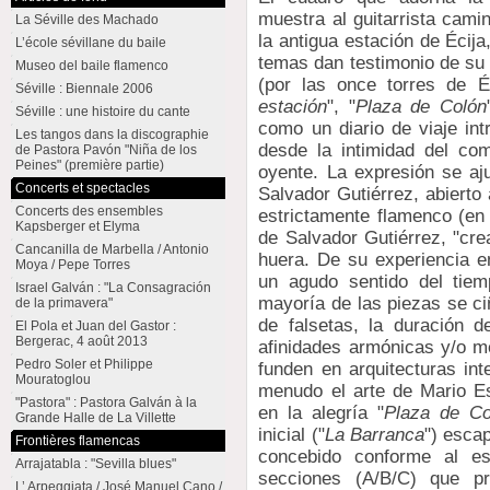
muestra al guitarrista cami
La Séville des Machado
la antigua estación de Écija
L’école sévillane du baile
temas dan testimonio de su 
Museo del baile flamenco
(por las once torres de Éc
Séville : Biennale 2006
estación
", "
Plaza de Colón
Séville : une histoire du cante
como un diario de viaje int
Les tangos dans la discographie
desde la intimidad del co
de Pastora Pavón "Niña de los
Peines" (première partie)
oyente. La expresión se aj
Concerts et spectacles
Salvador Gutiérrez, abierto
Concerts des ensembles
estrictamente flamenco (en 
Kapsberger et Elyma
de Salvador Gutiérrez, "cr
Cancanilla de Marbella / Antonio
huera. De su experiencia e
Moya / Pepe Torres
un agudo sentido del tiem
Israel Galván : "La Consagración
mayoría de las piezas se ci
de la primavera"
de falsetas, la duración 
El Pola et Juan del Gastor :
Bergerac, 4 août 2013
afinidades armónicas y/o me
Pedro Soler et Philippe
funden en arquitecturas in
Mouratoglou
menudo el arte de Mario E
"Pastora" : Pastora Galván à la
en la alegría "
Plaza de Co
Grande Halle de La Villette
inicial ("
La Barranca
") esca
Frontières flamencas
concebido conforme al es
Arrajatabla : "Sevilla blues"
secciones (A/B/C) que pr
L’ Arpeggiata / José Manuel Cano /