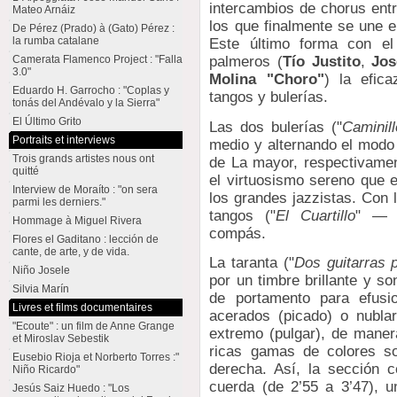
intercambios de chorus ent
Mateo Arnáiz
los que finalmente se une e
De Pérez (Prado) à (Gato) Pérez :
la rumba catalane
Este último forma con el
Camerata Flamenco Project : "Falla
palmeros (
Tío Justito
,
Jos
3.0"
Molina "Choro"
) la efic
Eduardo H. Garrocho : "Coplas y
tangos y bulerías.
tonás del Andévalo y la Sierra"
El Último Grito
Las dos bulerías ("
Caminil
Portraits et interviews
medio y alternando el modo 
Trois grands artistes nous ont
de La mayor, respectivamen
quitté
el virtuosismo sereno que
Interview de Moraíto : "on sera
los grandes jazzistas. Con 
parmi les derniers."
tangos ("
El Cuartillo
" — p
Hommage à Miguel Rivera
compás.
Flores el Gaditano : lección de
cante, de arte, y de vida.
La taranta ("
Dos guitarras p
Niño Josele
por un timbre brillante y s
Silvia Marín
de portamento para efusi
Livres et films documentaires
acerados (picado) o nubla
"Ecoute" : un film de Anne Grange
extremo (pulgar), de manera
et Miroslav Sebestik
ricas gamas de colores s
Eusebio Rioja et Norberto Torres :"
derecha. Así, la sección c
Niño Ricardo"
cuerda (de 2’55 a 3’47), u
Jesús Saiz Huedo : "Los