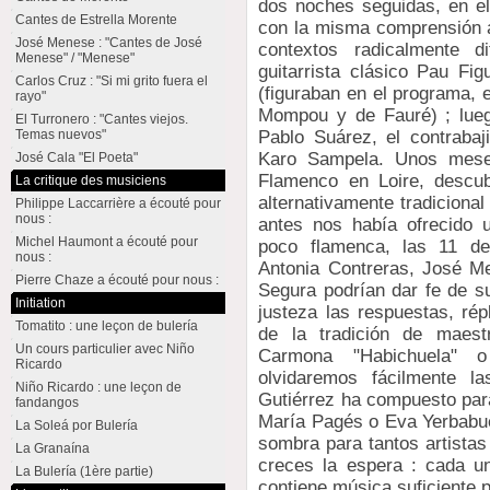
dos noches seguidas, en el
Cantes de Estrella Morente
con la misma comprensión 
José Menese : "Cantes de José
contextos radicalmente d
Menese" / "Menese"
guitarrista clásico Pau Fi
Carlos Cruz : "Si mi grito fuera el
(figuraban en el programa, 
rayo"
Mompou y de Fauré) ; luego
El Turronero : "Cantes viejos.
Pablo Suárez, el contrabaj
Temas nuevos"
Karo Sampela. Unos meses
José Cala "El Poeta"
Flamenco en Loire, descub
La critique des musiciens
alternativamente tradiciona
Philippe Laccarrière a écouté pour
nous :
antes nos había ofrecido 
Michel Haumont a écouté pour
poco flamenca, las 11 d
nous :
Antonia Contreras, José M
Pierre Chaze a écouté pour nous :
Segura podrían dar fe de su
Initiation
justeza las respuestas, rép
Tomatito : une leçon de bulería
de la tradición de maes
Un cours particulier avec Niño
Carmona "Habichuela" 
Ricardo
olvidaremos fácilmente 
Niño Ricardo : une leçon de
Gutiérrez ha compuesto para
fandangos
María Pagés o Eva Yerbabue
La Soleá por Bulería
sombra para tantos artistas 
La Granaína
creces la espera : cada u
La Bulería (1ère partie)
contiene música suficiente 