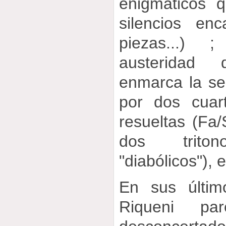
enigmáticos 
silencios en
piezas...) 
austeridad
enmarca la seg
por dos cuar
resueltas (Fa
dos triton
"diabólicos"), e
En sus último
Riqueni pa