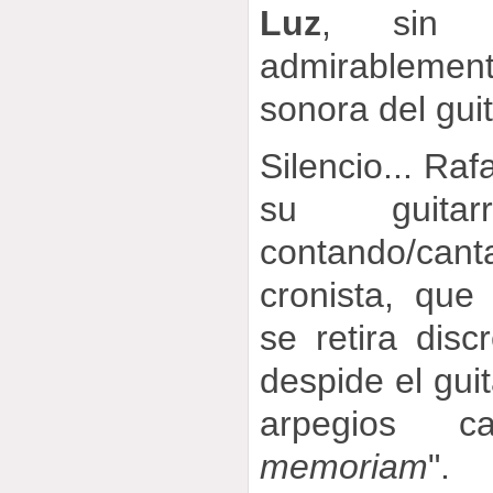
Luz
, sin ar
admirablemen
sonora del guit
Silencio... Raf
su guita
contando/can
cronista, que
se retira dis
despide el guit
arpegios 
memoriam
".