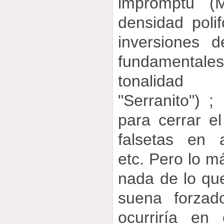
impromptu (M
densidad poli
inversiones 
fundamentale
tonalidad
"Serranito") 
para cerrar e
falsetas en a
etc. Pero lo m
nada de lo que
suena forzado
ocurriría en