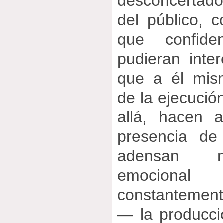
desconcertad
del público, 
que confide
pudieran inte
que a él mism
de la ejecución
allá, hacen 
presencia de 
adensan nu
emociona
constantemente
— la producc