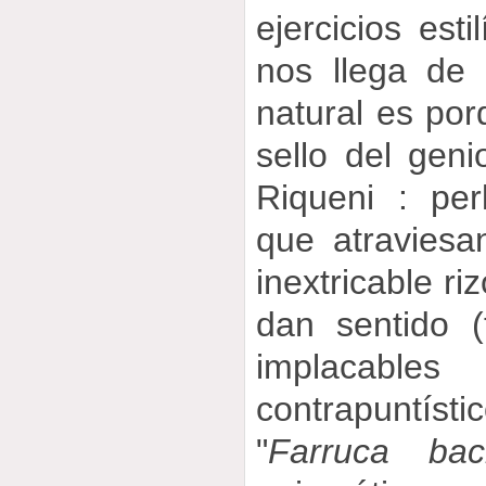
ejercicios esti
nos llega de 
natural es porq
sello del geni
Riqueni : per
que atravies
inextricable ri
dan sentido (
implacabl
contrapuntísti
"
Farruca bac