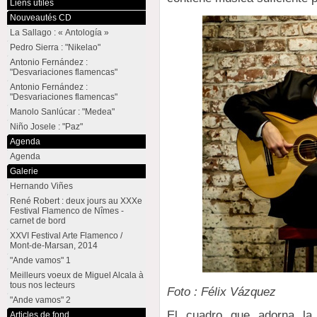
Liens utiles
Nouveautés CD
La Sallago : « Antología »
Pedro Sierra : "Nikelao"
Antonio Fernández :
"Desvariaciones flamencas"
Antonio Fernández :
"Desvariaciones flamencas"
Manolo Sanlúcar : "Medea"
Niño Josele : "Paz"
Agenda
Agenda
Galerie
Hernando Viñes
René Robert : deux jours au XXXe
Festival Flamenco de Nîmes -
carnet de bord
XXVI Festival Arte Flamenco /
Mont-de-Marsan, 2014
"Ande vamos" 1
Meilleurs voeux de Miguel Alcala à
tous nos lecteurs
Foto : Félix Vázquez
"Ande vamos" 2
El cuadro que adorna la 
Articles de fond