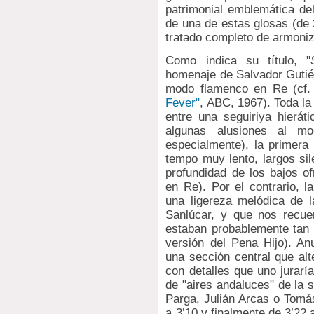
patrimonial emblemática de
de una de estas glosas (de 
tratado completo de armoni
Como indica su título, "
homenaje de Salvador Gutiér
modo flamenco en Re (cf.
Fever"
, ABC, 1967). Toda la
entre una seguiriya hierá
algunas alusiones al m
especialmente), la primera 
tempo muy lento, largos sil
profundidad de los bajos of
en Re). Por el contrario, 
una ligereza melódica de 
Sanlúcar, y que nos recue
estaban probablemente tan le
versión del Pena Hijo). An
una sección central que alt
con detalles que uno jurarí
de "aires andaluces" de la 
Parga, Julián Arcas o Tomá
a 3’10 y finalmente de 3’22 