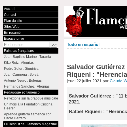
Accueil
Contact
Plan du site
Sites Web
En résumé
Espace privé
Todo en español
Falsetas françaises
Jean-Baptiste Marino : Taranta
Kiko Ruiz : Alegrías
Salvador Gutiérrez 
Pedro Soler : Siguiriya
Riqueni : "Herenci
Juan Carmona : Soleá
Antonio Negro : Bulerías
jeudi 22 juillet 2021 par
Claude 
Hermanos Sánchez : Alegrías
Pédagogie et flamenco
Salvador Gutiérrez : "11
Réflexions sur la pratique musicale
2021.
Un mois à la Fondation Cristina
Heeren
Rafael Riqueni : "Herenci
Aprende guitarra flamenca con
Oscar Herrero
Le Best Of de Flamenco Magazine