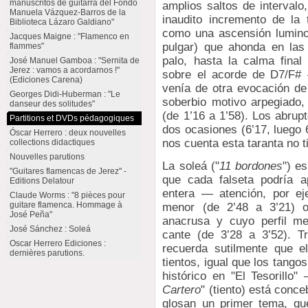
manuscritos de guitarra del Fondo
amplios saltos de intervalo
Manuela Vázquez-Barros de la
inaudito incremento de la 
Biblioteca Lázaro Galdiano"
como una ascensión lumino
Jacques Maigne : "Flamenco en
pulgar) que ahonda en las 
flammes"
palo, hasta la calma final 
José Manuel Gamboa : "Sernita de
Jerez : vamos a acordarnos !"
sobre el acorde de D7/F# 
(Ediciones Carena)
venía de otra evocación de
Georges Didi-Huberman : "Le
soberbio motivo arpegiado
danseur des solitudes"
(de 1’16 a 1’58). Los abrup
Partitions et DVDs pédagogiques
dos ocasiones (6’17, luego 
Óscar Herrero : deux nouvelles
nos cuenta esta taranta no ti
collections didactiques
Nouvelles parutions
La soleá ("
11 bordones
") e
"Guitares flamencas de Jerez" -
que cada falseta podría a
Editions Delatour
entera — atención, por ej
Claude Worms : "8 pièces pour
guitare flamenca. Hommage à
menor (de 2’48 a 3’21) o
José Peña"
anacrusa y cuyo perfil me
José Sánchez : Soleá
cante (de 3’28 a 3’52). T
Oscar Herrero Ediciones :
recuerda sutilmente que el
dernières parutions.
tientos, igual que los tango
histórico en "El Tesorillo
Cartero
" (tiento) está conc
glosan un primer tema, qu