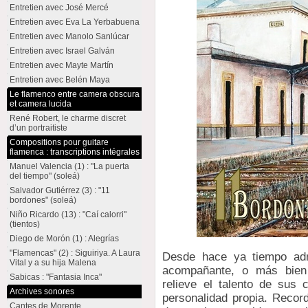
Entretien avec José Mercé
Entretien avec Eva La Yerbabuena
Entretien avec Manolo Sanlúcar
Entretien avec Israel Galván
Entretien avec Mayte Martín
Entretien avec Belén Maya
Le flamenco entre camera obscura
et camera lucida
René Robert, le charme discret
d’un portraitiste
Compositions pour guitare
flamenca : transcriptions intégrales
Manuel Valencia (1) : "La puerta
del tiempo" (soleá)
Salvador Gutiérrez (3) : "11
bordones" (soleá)
Niño Ricardo (13) : "Caí calorri"
(tientos)
Diego de Morón (1) : Alegrías
"Flamencas" (2) : Siguiriya. A Laura
Desde hace ya tiempo a
Vital y a su hija Malena
acompañante, o más bien 
Sabicas : "Fantasia Inca"
relieve el talento de sus
Archives sonores
personalidad propia. Reco
Cantes de Morente